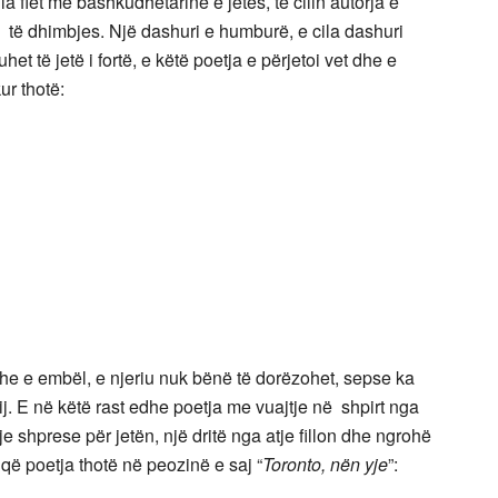
a flet me bashkudhetarine e jetës, të cilin autorja e
j të dhimbjes. Një dashuri e humburë, e cila dashuri
het të jetë i fortë, e këtë poetja e përjetoi vet dhe e
kur thotë:
edhe e embël, e njeriu nuk bënë të dorëzohet, sepse ka
ij. E në këtë rast edhe poetja me vuajtje në shpirt nga
je shprese për jetën, një dritë nga atje fillon dhe ngrohë
e që poetja thotë në peozinë e saj “
Toronto, nën yje
”: