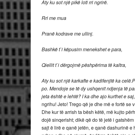
Aty ku sot një pikë loti rri ngrirë.
Rri me mua
Pranë kodrave me ullinj.
Bashkë t`i këpusim menekshet e para,
Qiellit t`i dërgojmë pëshpërima të kaltra,
Aty ku sot një karkafte e kadifenjtë ka celë.
P
po. Mendoje se të dy ushqenit ndjenja të pas
jeta është e lehtë? I ka dhe ajo kurthet e saj
ngrihu! Jeto! Trego që je dhe më e fortë se v
Dhe kur të arrish ta bësh këtë, më kujto për
dojë sinqerisht; dikë që do të jetë i gatshëm 
sajt ë lirë e qanë jetën, e qanë dashurinë e 