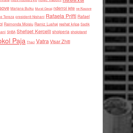
sove
nderroi jete
Marjana Bulku
ne Kosove
Murat Gecaj
Rafaela Prifti
Rafael
e Tereza
presidenti Nishani
qi
Raimonda Moisiu
Ramiz Lushaj
reshat kripa
Sadik
Shefqet Kercelli
shqiperia
hani
shqiptaret
SHBA
kol Paja
Vatra
Visar Zhiti
Thaci