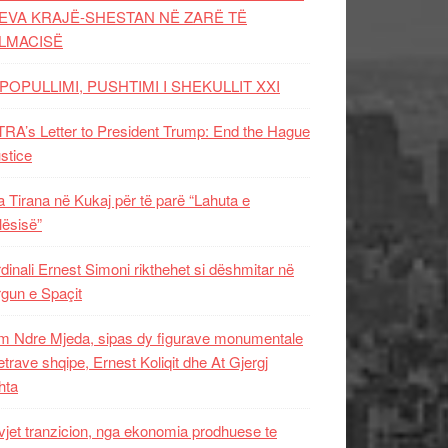
EVA KRAJË-SHESTAN NË ZARË TË
LMACISË
POPULLIMI, PUSHTIMI I SHEKULLIT XXI
RA’s Letter to President Trump: End the Hague
ustice
 Tirana në Kukaj për të parë “Lahuta e
ësisë”
dinali Ernest Simoni rikthehet si dëshmitar në
gun e Spaçit
 Ndre Mjeda, sipas dy figurave monumentale
letrave shqipe, Ernest Koliqit dhe At Gjergj
hta
vjet tranzicion, nga ekonomia prodhuese te