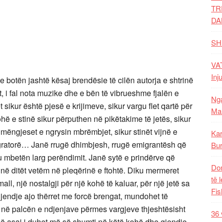
TR
DA
SH
VAT
Inj
e botën jashtë kësaj brendësie të cilën autorja e shtrinë
st, i fal nota muzike dhe e bën të vibrueshme fjalën e
Nga
sikur është pjesë e krijimeve, sikur vargu flet qartë për
Mal
hë e stinë sikur përputhen në pikëtakime të jetës, sikur
 mëngjeset e ngrysin mbrëmbjet, sikur stinët vijnë e
Kar
igratorë… Janë rrugë dhimbjesh, rrugë emigrantësh që
Bur
 u mbetën larg perëndimit. Janë sytë e prindërve që
Dom
jnë ditët vetëm në pleqërinë e ftohtë. Diku mermeret
të 
, një nostalgji për një kohë të kaluar, për një jetë sa
Fis
 gjendje ajo thërret me forcë brengat, mundohet të
Hyn në palcën e ndjenjave përmes vargjeve thjeshtësisht
36 
që asaj i duhet më së shumti në këtë kohë dhe gjendje