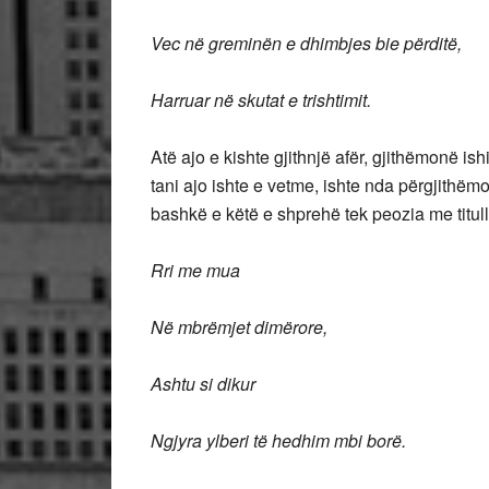
Vec në greminën e dhimbjes bie përditë,
Harruar në skutat e trishtimit.
Atë ajo e kishte gjithnjë afër, gjithëmonë i
tani ajo ishte e vetme, ishte nda përgjithëm
bashkë e këtë e shprehë tek peozia me titul
Rri me mua
Në mbrëmjet dimërore,
Ashtu si dikur
Ngjyra ylberi të hedhim mbi borë.