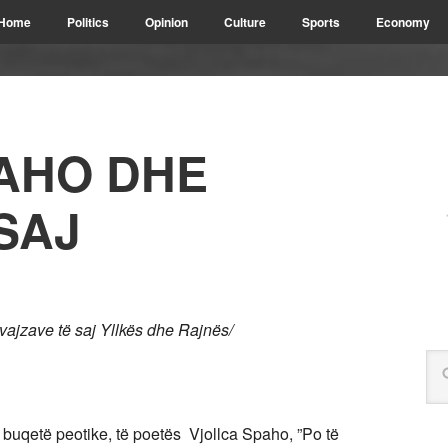
Home
Politics
Opinion
Culture
Sports
Economy
AHO DHE
SAJ
vajzave të saj Yllkës dhe Rajnës/
e buqetë peotike, të poetës Vjollca Spaho, ”Po të