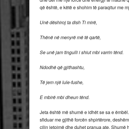
që është, e këtë e shohim të paraqitur me mj
Unë dëshiroj ta dish Ti mirë,
Thënë në menyrë më të qartë,
Se unë jam tingulli i shiut mbi varrin tënd.
Ndodhë që gjithashtu,
Të jem një lule-fushe,
E mbirë mbi dheun tënd.
Jeta është më shumë e idhët se sa e ëmbël. 
sfiduar me gjithë forcën shpirtërore, deshë
cilin jetojmë dhe duhet pranua ate. Shumë h