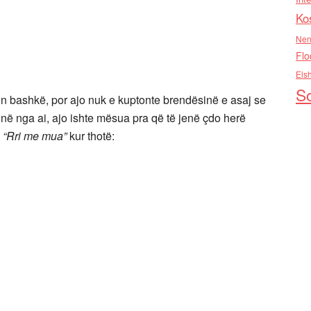
Ko
Nen
Flo
Els
So
shin bashkë, por ajo nuk e kuptonte brendësinë e asaj se
onë nga ai, ajo ishte mësua pra që të jenë çdo herë
l
“Rri me mua”
kur thotë: