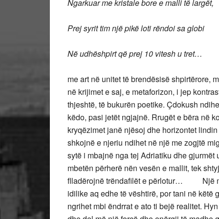
Ngarkuar me kristale bore e malli të largët,
Prej syrit tim një pikë loti rëndoi sa globi
Në udhëshpirt që prej 10 vitesh u tret…
me art në unitet të brendësisë shpirtërore, m
në krijimet e saj, e metaforizon, i jep kontra
thjeshtë, të bukurën poetike. Çdokush ndihet 
këdo, pasi jetët ngjajnë. Rrugët e bëra në ko
kryqëzimet janë njësoj dhe horizontet lindin
shkojnë e njeriu ndihet në një me zogjtë m
sytë i mbajnë nga tej Adriatiku dhe gjurmët
mbetën përherë nën vesën e mallit, tek shty
flladërojnë trëndafilët e përlotur… Një mall
idilike aq edhe të vështirë, por tani në këtë
ngrihet mbi ëndrrat e ato ti bejë realitet. 
dhe del më një forcë dhe enërgji të madhe 