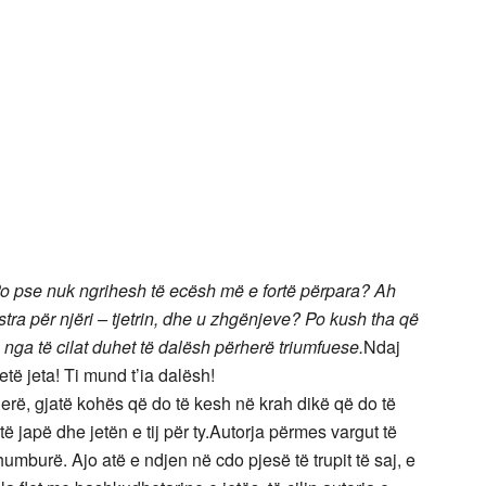
o pse nuk ngrihesh të ecësh më e fortë përpara? Ah
tra për njëri – tjetrin, dhe u zhgënjeve? Po kush tha që
, nga të cilat duhet të dalësh përherë triumfuese.
Ndaj
etë jeta! Ti mund t’ia dalësh!
herë, gjatë kohës që do të kesh në krah dikë që do të
të japë dhe jetën e tij për ty.Autorja përmes vargut të
humburë. Ajo atë e ndjen në cdo pjesë të trupit të saj, e