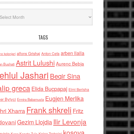
iv
TAGS
arben llalla
alfons Grishaj
Anton Cefa
no kolonjari
Astrit Lulushi
Aurenc Bebja
an Bushati
ehlul Jashari
Beqir Sina
alip greca
Elida Buçpapaj
Elmi Berisha
Eugjen Merlika
er Bytyci
Ermira Babamusta
Frank shkreli
hri Xharra
Fritz
Ilir Levonja
Gezim Llojdia
dovani
kosova
rviste
Kolec Traboini
Keze Kozeta Zylo