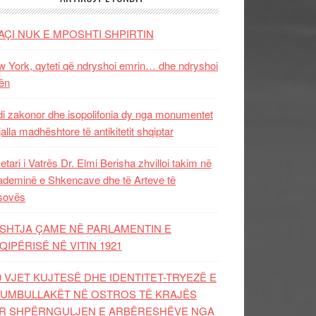
AÇI NUK E MPOSHTI SHPIRTIN
 York, qyteti që ndryshoi emrin… dhe ndryshoi
ën
i zakonor dhe isopolifonia dy nga monumentet
jalla madhështore të antikitetit shqiptar
etari i Vatrës Dr. Elmi Berisha zhvilloi takim në
deminë e Shkencave dhe të Arteve të
sovës
SHTJA ÇAME NË PARLAMENTIN E
QIPËRISË NË VITIN 1921
0 VJET KUJTESË DHE IDENTITET-TRYEZË E
UMBULLAKËT NË OSTROS TË KRAJËS
R SHPËRNGULJEN E ARBËRESHËVE NGA