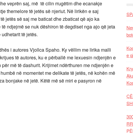
dhe veprën saj, më të cilin rrugëtim dhe ecanakje
je themelore të jetës së njeriut. Në lirikën e saj
SP
të jetës së saj me baticat dhe zbaticat që ajo ka
lë të ndjejmë se nuk dëshiron të degdiset nga ajo që jeta
New
udhetarit të jetës.
bot
Kod
adhës i autores Vjollca Spaho. Ky vëllim me lirika malli
e g
t krijues të autores, ku e përballë me lexuesin ndjenjën e
 për më të dashurit. Krijimet ndërthuren me ndjenjën e
Kry
ja e humbë në momentet me delikate të jetës, në kohën më
Aka
ajza bonjake në jetë. Këtë më së miri e pasyron në
Ko
ÇË
SH
30
RR
PË