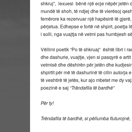
shkruj”, lexuesi bënë një ecje nëpër jetën 
mundë të shoh, të ndjej dhe të vlerësoj qesht
femërore ka rezervuar një hapësirë të gjerë, 
përjetua. Edhepse e fortë në shpirt, poetja 
i solli, nga vuajtja në vetmi pas humbjesh së 
Vëllimi poetik “Po të shkruaj” është libri i r
dhe dashurie, vuajtje, vjen si pasqyrë e arti
vetmisë dhe dëshirën për jetën dhe kudjesin
shpirtit për më të dashurinë të cilin autor
të veshtirë të jetës, kur ajo mbetet me dy v
poezinë e saj
“Trändafila të bardhë”
Për ty!
Trëndafila të bardhë, si pëllumba fluturojnë,