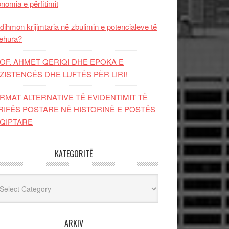
nomia e përfitimit
dihmon krijimtaria në zbulimin e potencialeve të
ehura?
OF. AHMET QERIQI DHE EPOKA E
ZISTENCЁS DHE LUFTЁS PЁR LIRI!
RMAT ALTERNATIVE TË EVIDENTIMIT TË
RIFËS POSTARE NË HISTORINË E POSTËS
QIPTARE
KATEGORITË
egoritë
ARKIV