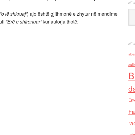
Ark
Po të shkruaj”,
ajo është gjithmonë e zhytur në mendime
ull
“Erë e shfrenuar”
kur autorja thotë:
alba
asll
B
d
Env
Fa
ra
Inte