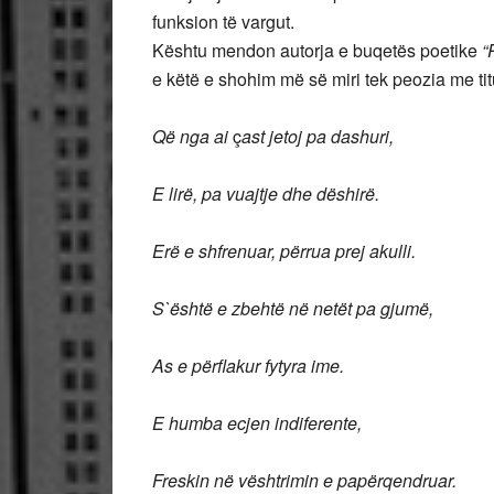
funksion të vargut.
Kështu mendon autorja e buqetës poetike
“
e këtë e shohim më së miri tek peozia me tit
Që nga ai
ç
ast jetoj pa dashuri,
E lirë, pa vuajtje dhe dëshirë.
Erë e shfrenuar, përrua prej akulli.
S`është e zbehtë në netët pa gjumë,
As e përflakur fytyra ime.
E humba ecjen indiferente,
Freskin në vështrimin e papërqendruar.