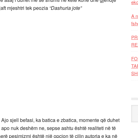
eko
aft mjeshtri tek peozia
“Dashuria jote”
A n
fsh
PR
RE
FO
TA
SH
Kat
Ajo sjell befasi, ka batica e zbatica, momente që duhet
m apo nuk deshëm ne, sepse ashtu është realiteti në të
erë pesimizmi është një opcion të cilin autorja e ka në