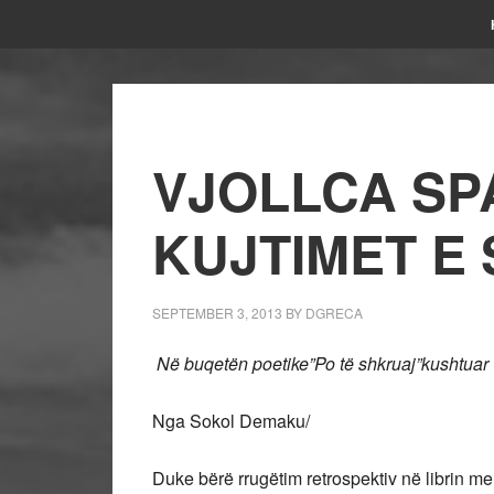
VJOLLCA SP
KUJTIMET E 
SEPTEMBER 3, 2013
BY
DGRECA
Në
buqetën poetike”Po të shkruaj”kushtuar 
Nga Sokol Demaku/
Duke bërë rrugëtim retrospektiv në librin m