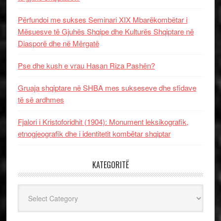
Përfundoi me sukses Seminari XIX Mbarëkombëtar i
Mësuesve të Gjuhës Shqipe dhe Kulturës Shqiptare në
Diasporë dhe në Mërgatë
Pse dhe kush e vrau Hasan Riza Pashën?
Gruaja shqiptare në SHBA mes sukseseve dhe sfidave
të së ardhmes
Fjalori i Kristoforidhit (1904): Monument leksikografik,
etnogjeografik dhe i identitetit kombëtar shqiptar
KATEGORITË
Kategoritë