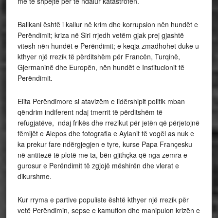
më të shpejtë për të ndalur katastrofën.
Ballkani është i kallur në krim dhe korrupsion nën hundët e
Perëndimit; kriza në Siri rrjedh vetëm gjak prej gjashtë
vitesh nën hundët e Perëndimit; e keqja zmadhohet duke u
kthyer një rrezik të përditshëm për Francën, Turqinë,
Gjermaninë dhe Europën, nën hundët e Institucionit të
Perëndimit.
Elita Perëndimore si atavizëm e lidërshipit politik mban
qëndrim indiferent ndaj tmerrit të përditshëm të
refugjatëve, ndaj frikës dhe rrezikut për jetën që përjetojnë
fëmijët e Alepos dhe fotografia e Aylanit të vogël as nuk e
ka prekur fare ndërgjegjen e tyre, kurse Papa Françesku
në antitezë të plotë me ta, bën gjithçka që nga zemra e
gurosur e Perëndimit të zgjojë mëshirën dhe vlerat e
dikurshme.
Kur rryma e partive populiste është kthyer një rrezik për
vetë Perëndimin, sepse e kamuflon dhe manipulon krizën e