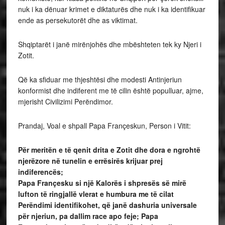
nuk i ka dënuar krimet e diktaturës dhe nuk i ka identifikuar
ende as persekutorët dhe as viktimat.
Shqiptarët i janë mirënjohës dhe mbështeten tek ky Njeri i
Zotit.
Që ka sfiduar me thjeshtësi dhe modesti Antinjeriun
konformist dhe indiferent me të cilin është populluar, ajme,
mjerisht Civilizimi Perëndimor.
Prandaj, Voal e shpall Papa Françeskun, Person i Vitit:
Për meritën e të qenit drita e Zotit dhe dora e ngrohtë
njerëzore në tunelin e errësirës krijuar prej
indiferencës;
Papa Françesku
si një Kalorës i shpresës së mirë
lufton të ringjallë vlerat e humbura me të cilat
Perëndimi identifikohet,
që janë dashuria universale
për njeriun, pa dallim race apo feje; Papa