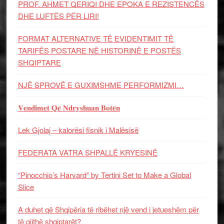
PROF. AHMET QERIQI DHE EPOKA E REZISTENCЁS
DHE LUFTЁS PЁR LIRI!
FORMAT ALTERNATIVE TË EVIDENTIMIT TË
TARIFËS POSTARE NË HISTORINË E POSTËS
SHQIPTARE
NJË SPROVË E GUXIMSHME PERFORMIZMI…
𝐕𝐞𝐧𝐝𝐢𝐦𝐞𝐭 𝐐𝐞̈ 𝐍𝐝𝐫𝐲𝐬𝐡𝐮𝐚𝐧 𝐁𝐨𝐭𝐞̈𝐧
Lek Gjolaj – kalorësi fisnik i Malësisë
FEDERATA VATRA SHPALLË KRYESINË
“Pinocchio’s Harvard” by Tertini Set to Make a Global
Slice
A duhet që Shqipëria të ribëhet një vend i jetueshëm për
të gjithë shqiptarët?