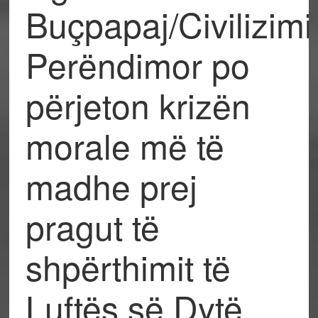
Buçpapaj/Civilizimi
Perëndimor po
përjeton krizën
morale më të
madhe prej
pragut të
shpërthimit të
Luftës së Dytë