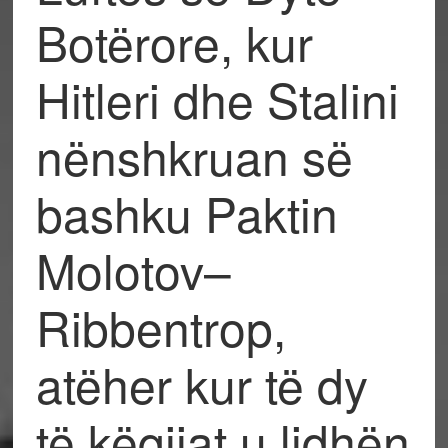
Botërore, kur
Hitleri dhe Stalini
nënshkruan së
bashku Paktin
Molotov–
Ribbentrop,
atëher kur të dy
të këqijat u lidhën