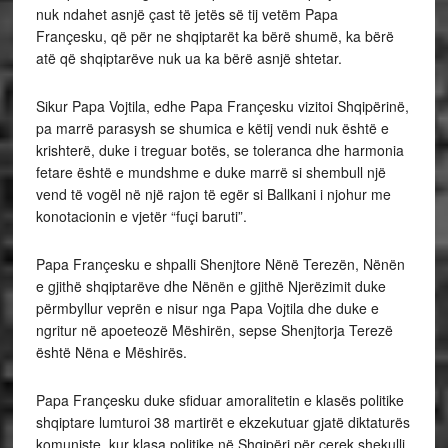
nuk ndahet asnjë çast të jetës së tij vetëm Papa
Françesku, që për ne shqiptarët ka bërë shumë, ka bërë
atë që shqiptarëve nuk ua ka bërë asnjë shtetar.
Sikur Papa Vojtila, edhe Papa Françesku vizitoi Shqipërinë,
pa marrë parasysh se shumica e këtij vendi nuk është e
krishterë, duke i treguar botës, se toleranca dhe harmonia
fetare është e mundshme e duke marrë si shembull një
vend të vogël në një rajon të egër si Ballkani i njohur me
konotacionin e vjetër “fuçi baruti”.
Papa Françesku e shpalli Shenjtore Nënë Terezën, Nënën
e gjithë shqiptarëve dhe Nënën e gjithë Njerëzimit duke
përmbyllur veprën e nisur nga Papa Vojtila dhe duke e
ngritur në apoeteozë Mëshirën, sepse Shenjtorja Terezë
është Nëna e Mëshirës.
Papa Françesku duke sfiduar amoralitetin e klasës politike
shqiptare lumturoi 38 martirët e ekzekutuar gjatë diktaturës
komuniste, kur klasa politike në Shqipëri për çerek shekulli