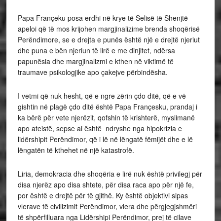
Papa Françeku posa erdhi në krye të Selisë të Shenjtë
apeloi që të mos krijohen margjinalizime brenda shoqërisë
Perëndimore, se e drejta e punës është një e drejtë njeriut
dhe puna e bën njeriun të lirë e me dinjitet, ndërsa
papunësia dhe margjinalizmi e kthen në viktimë të
traumave psikologjike apo çakejve përbindësha.
I vetmi që nuk hesht, që e ngre zërin çdo ditë, që e vë
gishtin në plagë çdo ditë është Papa Françesku, prandaj i
ka bërë për vete njerëzit, qofshin të krishterë, myslimanë
apo ateistë, sepse ai është ndryshe nga hipokrizia e
lidërshipit Perëndimor, që i lë në lëngatë fëmijët dhe e lë
lëngatën të kthehet në një katastrofë.
Liria, demokracia dhe shoqëria e lirë nuk është privilegj për
disa njerëz apo disa shtete, për disa raca apo për një fe,
por është e drejtë për të gjithë. Ky është objektivi sipas
vlerave të civilizimit Perëndimor, vlera dhe përgjegjshmëri
të shpërfilluara nga Lidërshipi Perëndimor, prej të cilave