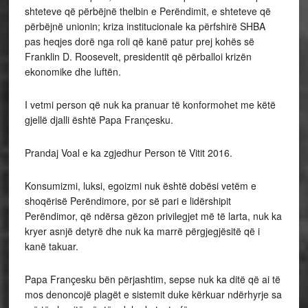
shteteve që përbëjnë thelbin e Perëndimit, e shteteve që
përbëjnë unionin; kriza institucionale ka përfshirë SHBA
pas heqjes dorë nga roli që kanë patur prej kohës së
Franklin D. Roosevelt, presidentit që përballoi krizën
ekonomike dhe luftën.
I vetmi person që nuk ka pranuar të konformohet me këtë
gjellë djalli është Papa Françesku.
Prandaj Voal e ka zgjedhur Person të Vitit 2016.
Konsumizmi, luksi, egoizmi nuk është dobësi vetëm e
shoqërisë Perëndimore, por së pari e lidërshipit
Perëndimor, që ndërsa gëzon privilegjet më të larta, nuk ka
kryer asnjë detyrë dhe nuk ka marrë përgjegjësitë që i
kanë takuar.
Papa Françesku bën përjashtim, sepse nuk ka ditë që ai të
mos denoncojë plagët e sistemit duke kërkuar ndërhyrje sa