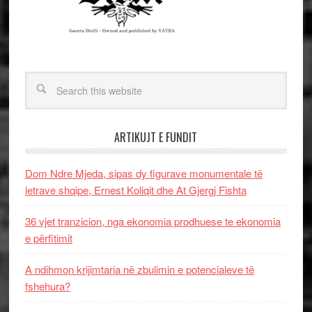
ARTIKUJT E FUNDIT
Dom Ndre Mjeda, sipas dy figurave monumentale të
letrave shqipe, Ernest Koliqit dhe At Gjergj Fishta
36 vjet tranzicion, nga ekonomia prodhuese te ekonomia
e përfitimit
A ndihmon krijimtaria në zbulimin e potencialeve të
fshehura?