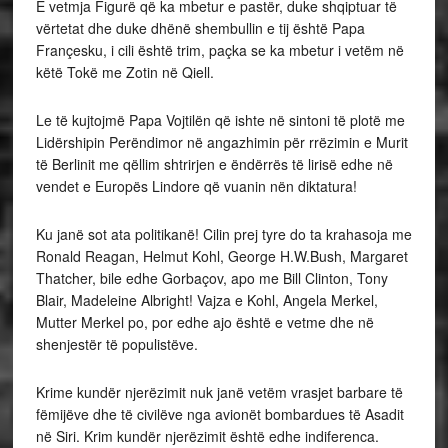
E vetmja Figurë që ka mbetur e pastër, duke shqiptuar të
vërtetat dhe duke dhënë shembullin e tij është Papa
Françesku, i cili është trim, paçka se ka mbetur i vetëm në
këtë Tokë me Zotin në Qiell.
Le të kujtojmë Papa Vojtilën që ishte në sintoni të plotë me
Lidërshipin Perëndimor në angazhimin për rrëzimin e Murit
të Berlinit me qëllim shtrirjen e ëndërrës të lirisë edhe në
vendet e Europës Lindore që vuanin nën diktatura!
Ku janë sot ata politikanë! Cilin prej tyre do ta krahasoja me
Ronald Reagan, Helmut Kohl, George H.W.Bush, Margaret
Thatcher, bile edhe Gorbaçov, apo me Bill Clinton, Tony
Blair, Madeleine Albright! Vajza e Kohl, Angela Merkel,
Mutter Merkel po, por edhe ajo është e vetme dhe në
shenjestër të populistëve.
Krime kundër njerëzimit nuk janë vetëm vrasjet barbare të
fëmijëve dhe të civilëve nga avionët bombardues të Asadit
në Siri. Krim kundër njerëzimit është edhe indiferenca.