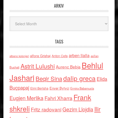
ARKIV
Arkiv
TAGS
arben llalla
alfons Grishaj
Anton Cefa
asllan
albano kolonjari
Behlul
Astrit Lulushi
Aurenc Bebja
Bushati
Jashari
dalip greca
Beqir Sina
Elida
Buçpapaj
Enver Bytyci
Elmi Berisha
Ermira Babamusta
Frank
Eugjen Merlika
Fahri Xharra
shkreli
Ilir
Gezim Llojdia
Fritz radovani