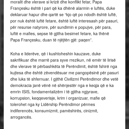
moralit dhe vlerave si krizë dhe konflikt fetar, Papa
Françesku është i pari që ka dhënë alarmin e luftës, duke
deklaruar hapur dhe qartë se “kjo që po ndodh është luftë,
por nuk është luftë fetare, është luftë interesash për pasuri,
për resurse natyrore, për sundimin e popujve, për para,
luftë e mafies, sepse të gjitha besimet fetare, ka thënë
Papa Françesku, duan të njëjtën gjë: paqen”.
Koha e liderëve, që i kushtoheshin kauzave, duke
sakrifikuar dhe marrë para syve rrezikun, në emër të lirisë
dhe vlerave të përbashkëta të Perëndimit, është fshirë nga
kujtesa dhe është zëvendësuar me pangopësinë për pasuri
dhe luks të shfernuar. I gjithë Civilizmi Perëndimor dhe vetë
demokracia janë vënë në shënjestër nga e keqja që e ka
emrin ISIS, fondamentalizëm i të gjitha ngjyrave,
korrupsion, keqqeverisje, krim i organizuar, mafie që
tolerohet nga ky Lidërship Perëndimor përmes
indiferencës, konsumizmit, pamëshirës, cinizmit,
arrogancës.