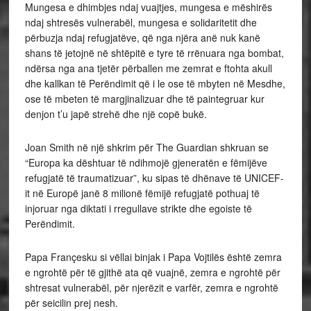
Mungesa e dhimbjes ndaj vuajtjes, mungesa e mëshirës
ndaj shtresës vulnerabël, mungesa e solidaritetit dhe
përbuzja ndaj refugjatëve, që nga njëra anë nuk kanë
shans të jetojnë në shtëpitë e tyre të rrënuara nga bombat,
ndërsa nga ana tjetër përballen me zemrat e ftohta akull
dhe kallkan të Perëndimit që i le ose të mbyten në Mesdhe,
ose të mbeten të margjinalizuar dhe të paintegruar kur
denjon t’u japë strehë dhe një copë bukë.
Joan Smith në një shkrim për The Guardian shkruan se
“Europa ka dështuar të ndihmojë gjeneratën e fëmijëve
refugjatë të traumatizuar”, ku sipas të dhënave të UNICEF-
it në Europë janë 8 milionë fëmijë refugjatë pothuaj të
injoruar nga diktati i rregullave strikte dhe egoiste të
Perëndimit.
Papa Françesku si vëllai binjak i Papa Vojtilës është zemra
e ngrohtë për të gjithë ata që vuajnë, zemra e ngrohtë për
shtresat vulnerabël, për njerëzit e varfër, zemra e ngrohtë
për seicilin prej nesh.