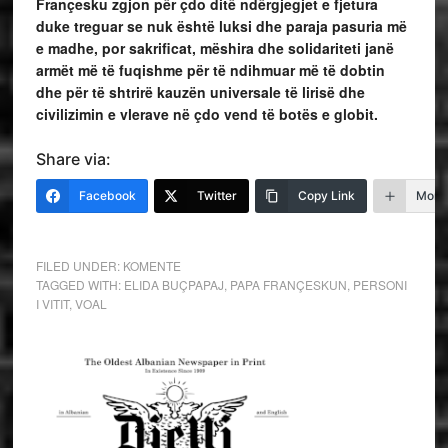
Françesku
zgjon për çdo ditë ndërgjegjet e fjetura
duke treguar se nuk është luksi dhe paraja pasuria më
e madhe, por sakrificat, mëshira dhe solidariteti janë
armët më të fuqishme për të ndihmuar më të dobtin
dhe për të shtrirë
kauzën universale të lirisë dhe
civilizimin e vlerave në çdo vend të botës e globit.
Share via:
Facebook
Twitter
Copy Link
More
FILED UNDER:
KOMENTE
TAGGED WITH:
ELIDA BUÇPAPAJ
,
PAPA FRANÇESKUN
,
PERSONI
I VITIT
,
VOAL