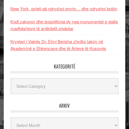
New York, qyteti që ndryshoi emrin… dhe ndryshoi botën
Kodi zakonor dhe isopolifonia dy nga monumentet e gjalla
madhështore të antikitetit shqiptar
Kryetari i Vatrës Dr. Elmi Berisha zhvilloi takim në
Akademinë e Shkencave dhe të Arteve të Kosovës
KATEGORITË
Kategoritë
ARKIV
Arkiv