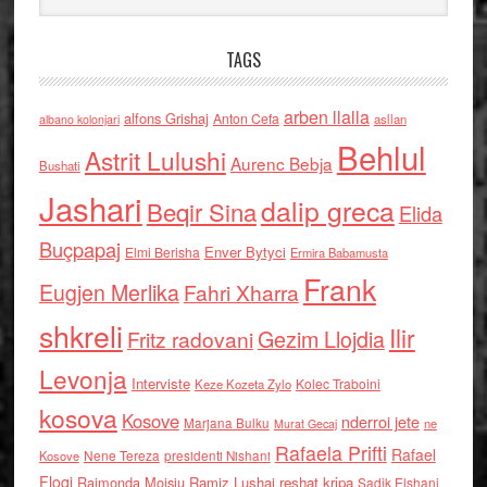
TAGS
arben llalla
alfons Grishaj
Anton Cefa
asllan
albano kolonjari
Behlul
Astrit Lulushi
Aurenc Bebja
Bushati
Jashari
dalip greca
Beqir Sina
Elida
Buçpapaj
Enver Bytyci
Elmi Berisha
Ermira Babamusta
Frank
Eugjen Merlika
Fahri Xharra
shkreli
Ilir
Gezim Llojdia
Fritz radovani
Levonja
Interviste
Kolec Traboini
Keze Kozeta Zylo
kosova
Kosove
nderroi jete
Marjana Bulku
ne
Murat Gecaj
Rafaela Prifti
Rafael
Nene Tereza
Kosove
presidenti Nishani
Floqi
Raimonda Moisiu
Ramiz Lushaj
reshat kripa
Sadik Elshani