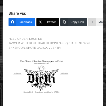
Share via:
Facebook
Twitter
Copy Link
More
FILED UNDER:
KRONIKE
TAGGED WITH:
KUSHTUAR HEROINËS SHQIPTARE
,
SESION
SHKENCOR
,
SHOTE GALICA
,
VUSHTRI