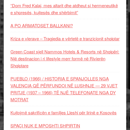
“Dom Fred Kalaj, mes altarit dhe atdheut si hermeneutikë
e shpresës, kujtesës dhe shërbimit”
A PO ARMATOSET BALLKANI?
Kriza e vlerave – Tragjedia e vërtetë e tranzicionit shqiptar
Green Coast sjell Nammos Hotels & Resorts në Shqipëri:
Një destinacion i ri lifestyle merr formë në Rivierën
Shqiptare
PUEBLO (1966) / HISTORIA E SPANJOLLES NGA
VALENCIA QË PËRFUNDOI NË LUSHNJE — 29 VJET
PRITJE (1937 – 1966) TË NJË TELEFONATE NGA DY
MOTRAT
Kujtojmë sakrificën e familjes Lleshi për lirinë e Kosovës
SPAÇI NUK E MPOSHTI SHPIRTIN