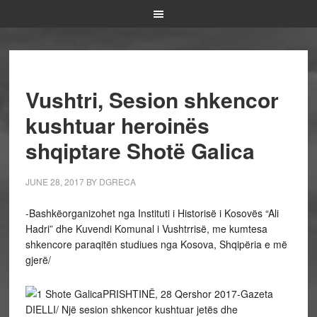
Vushtri, Sesion shkencor
kushtuar heroinës
shqiptare Shotë Galica
JUNE 28, 2017
BY
DGRECA
-Bashkëorganizohet nga Instituti i Historisë i Kosovës “Ali
Hadri” dhe Kuvendi Komunal i Vushtrrisë, me kumtesa
shkencore paraqitën studiues nga Kosova, Shqipëria e më
gjerë/
PRISHTINË, 28 Qershor 2017-Gazeta
DIELLI/ Një sesion shkencor kushtuar jetës dhe