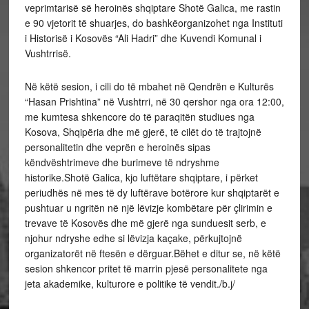
veprimtarisë së heroinës shqiptare Shotë Galica, me rastin
e 90 vjetorit të shuarjes, do bashkëorganizohet nga Instituti
i Historisë i Kosovës “Ali Hadri” dhe Kuvendi Komunal i
Vushtrrisë.
Në këtë sesion, i cili do të mbahet në Qendrën e Kulturës
“Hasan Prishtina” në Vushtrri, në 30 qershor nga ora 12:00,
me kumtesa shkencore do të paraqitën studiues nga
Kosova, Shqipëria dhe më gjerë, të cilët do të trajtojnë
personalitetin dhe veprën e heroinës sipas
këndvështrimeve dhe burimeve të ndryshme
historike.Shotë Galica, kjo luftëtare shqiptare, i përket
periudhës në mes të dy luftërave botërore kur shqiptarët e
pushtuar u ngritën në një lëvizje kombëtare për çlirimin e
trevave të Kosovës dhe më gjerë nga sunduesit serb, e
njohur ndryshe edhe si lëvizja kaçake, përkujtojnë
organizatorët në ftesën e dërguar.Bëhet e ditur se, në këtë
sesion shkencor pritet të marrin pjesë personalitete nga
jeta akademike, kulturore e politike të vendit./b.j/