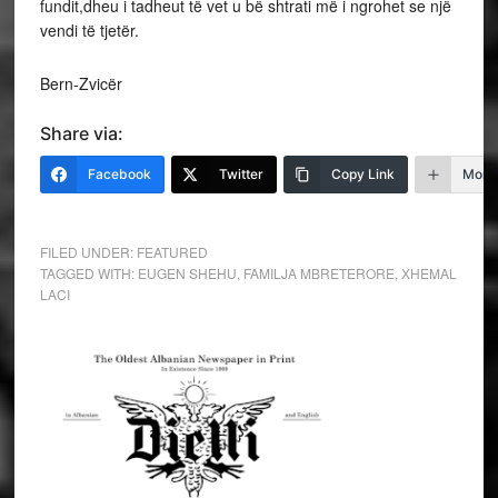
fundit,dheu i tadheut të vet u bë shtrati më i ngrohet se një
vendi të tjetër.
Bern-Zvicër
Share via:
Facebook
Twitter
Copy Link
More
FILED UNDER:
FEATURED
TAGGED WITH:
EUGEN SHEHU
,
FAMILJA MBRETERORE
,
XHEMAL
LACI