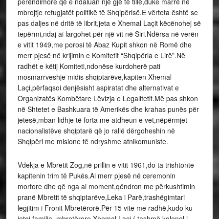
perëndimore që e ndaluan një gjë të tillë,duke marrë në
mbrojtje refugjatët politikë të Shqipërisë.E vërteta është se
pas daljes në dritë të librit,jeta e Xhemal Laçit këcënohej së
tepërmi,ndaj ai largohet për një vit në Siri.Ndërsa në verën
e vitit 1949,me porosi të Abaz Kupit shkon në Romë dhe
merr pjesë në krijimin e Komitetit “Shqipëria e Lirë”.Në
radhët e këtij Komiteti,ndonëse kurdoherë pati
mosmarrveshje midis shqiptarëve,kapiten Xhemal
Laçi,përfaqsoi denjësisht aspiratat dhe alternativat e
Organizatës Kombëtare Lëvizja e Legalitetit.Më pas shkon
në Shtetet e Bashkuara të Amerikës dhe krahas punës për
jetesë,mban lidhje të forta me atdheun e vet,nëpërmjet
nacionalistëve shqiptarë që jo rallë dërgoheshin në
Shqipëri me misione të ndryshme atnikomuniste.
Vdekja e Mbretit Zog,në prillin e vitit 1961,do ta trishtonte
kapitenin trim të Pukës.Ai merr pjesë në ceremonin
mortore dhe që nga ai moment,qëndron me përkushtimin
pranë Mbretit të shqiptarëve,Leka i Parë,trashëgimtari
legjitim i Fronit Mbretërorë.Për 15 vite me radhë,kudo ku
jetoi familja mbretërore,Xhemal Laçi ( tashmë kolonel i