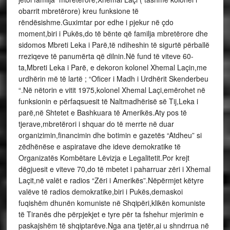
obarrit mbretërore) kreu funksione të
rëndësishme.Guximtar por edhe i pjekur në çdo
moment,biri i Pukës,do të bënte që familja mbretërore dhe
sidomos Mbreti Leka i Parë,të ndiheshin të sigurtë përballë
rreziqeve të panumërta që dilnin.Në fund të viteve 60-
ta,Mbreti Leka i Parë, e dekoron kolonel Xhemal Laçin,me
urdhërin më të lartë ; “Oficer i Madh i Urdhërit Skenderbeu
“.Në nëtorin e vitit 1975,kolonel Xhemal Laçi,emërohet në
funksionin e përfaqsuesit të Naltmadhërisë së Tij,Leka i
parë,në Shtetet e Bashkuara të Amerikës.Aty pos të
tjerave,mbretërori i shquar do të merrte në duar
organizimin,financimin dhe botimin e gazetës “Atdheu” si
zëdhënëse e aspiratave dhe ideve demokratike të
Organizatës Kombëtare Lëvizja e Legalitetit.Por krejt
dëgjuesit e viteve 70,do të mbetet i paharruar zëri i Xhemal
Laçit,në valët e radios “Zëri i Amerikës”.Nëpërmjet këtyre
valëve të radios demokratike,biri i Pukës,demaskoi
fuqishëm dhunën komuniste në Shqipëri,klikën komuniste
të Tiranës dhe përpjekjet e tyre për ta fshehur mjerimin e
paskajshëm të shqiptarëve.Nga ana tjetër,ai u shndrrua në