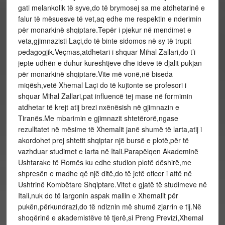
gati melankolik të syve,do të brymosej sa me atdhetarinë e
falur të mësuesve të vet,aq edhe me respektin e nderimin
për monarkinë shqiptare.Tepër i pjekur në mendimet e
veta,gjimnazisti Laçi,do të binte sidomos në sy të trupit
pedagogjik.Veçmas,atdhetari i shquar Mihal Zallari,do t’i
jepte udhën e duhur kureshtjeve dhe ideve të djalit pukjan
për monarkinë shqiptare.Vite më vonë,në biseda
miqësh,vetë Xhemal Laçi do të kujtonte se profesori i
shquar Mihal Zallari,pat influencë tej mase në formimin
atdhetar të krejt atij brezi nxënësish në gjimnazin e
Tiranës.Me mbarimin e gjimnazit shtetërorë,ngase
rezulltatet në mësime të Xhemalit janë shumë të larta,atij i
akordohet prej shtetit shqiptar një bursë e plotë,për të
vazhduar studimet e larta në Itali.Parapëlqen Akademinë
Ushtarake të Romës ku edhe studion plotë dëshirë,me
shpresën e madhe që një ditë,do të jetë oficer i aftë në
Ushtrinë Kombëtare Shqiptare.Vitet e gjatë të studimeve në
Itali,nuk do të largonin aspak mallin e Xhemalit për
pukën,përkundrazi,do të ndiznin më shumë zjarrin e tij.Në
shoqërinë e akademistëve të tjerë,si Preng Previzi,Xhemal