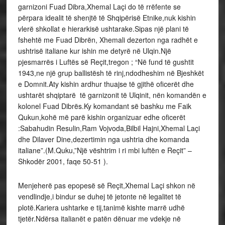
garnizoni Fuad Dibra,Xhemal Laçi do të rrëfente se
përpara idealit të shenjtë të Shqipërisë Etnike,nuk kishin
vlerë shkollat e hierarkisë ushtarake.Sipas një plani të
fshehtë me Fuad Dibrën, Xhemali dezerton nga radhët e
ushtrisë italiane kur ishin me detyrë në Ulqin.Një
pjesmarrës i Luftës së Reçit,tregon ; “Në fund të gushtit
1943,ne një grup ballistësh të rinj,ndodheshim në Bjeshkët
e Domnit.Aty kishin ardhur thuajse të gjithë oficerët dhe
ushtarët shqiptarë të garnizonit të Ulqinit, nën komandën e
kolonel Fuad Dibrës.Ky komandant së bashku me Faik
Qukun,kohë më parë kishin organizuar edhe oficerët
:Sabahudin Resulin,Ram Vojvoda,Bilbil Hajni,Xhemal Laçi
dhe Dilaver Dine,dezertimin nga ushtria dhe komanda
italiane”.(M.Quku,”Një vështrim i ri mbi luftën e Reçit” –
Shkodër 2001, faqe 50-51 ).
Menjeherë pas epopesë së Reçit,Xhemal Laçi shkon në
vendlindje,i bindur se duhej të jetonte në legalitet të
plotë.Kariera ushtarke e tij,tanimë kishte marrë udhë
tjetër.Ndërsa italianët e patën dënuar me vdekje në