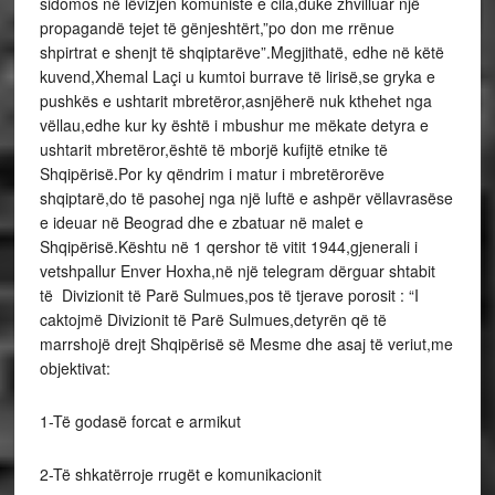
sidomos në lëvizjen komuniste e cila,duke zhvilluar një
propagandë tejet të gënjeshtërt,”po don me rrënue
shpirtrat e shenjt të shqiptarëve”.Megjithatë, edhe në këtë
kuvend,Xhemal Laçi u kumtoi burrave të lirisë,se gryka e
pushkës e ushtarit mbretëror,asnjëherë nuk kthehet nga
vëllau,edhe kur ky është i mbushur me mëkate detyra e
ushtarit mbretëror,është të mborjë kufijtë etnike të
Shqipërisë.Por ky qëndrim i matur i mbretërorëve
shqiptarë,do të pasohej nga një luftë e ashpër vëllavrasëse
e ideuar në Beograd dhe e zbatuar në malet e
Shqipërisë.Kështu në 1 qershor të vitit 1944,gjenerali i
vetshpallur Enver Hoxha,në një telegram dërguar shtabit
të Divizionit të Parë Sulmues,pos të tjerave porosit : “I
caktojmë Divizionit të Parë Sulmues,detyrën që të
marrshojë drejt Shqipërisë së Mesme dhe asaj të veriut,me
objektivat:
1-Të godasë forcat e armikut
2-Të shkatërroje rrugët e komunikacionit