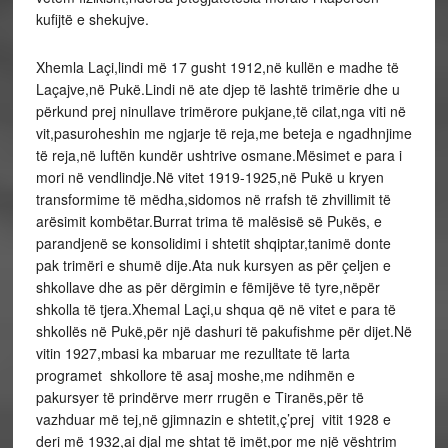
kufijtë e shekujve.
Xhemla Laçi,lindi më 17 gusht 1912,në kullën e madhe të
Laçajve,në Pukë.Lindi në ate djep të lashtë trimërie dhe u
përkund prej ninullave trimërore pukjane,të cilat,nga viti në
vit,pasuroheshin me ngjarje të reja,me beteja e ngadhnjime
të reja,në luftën kundër ushtrive osmane.Mësimet e para i
mori në vendlindje.Në vitet 1919-1925,në Pukë u kryen
transformime të mëdha,sidomos në rrafsh të zhvillimit të
arësimit kombëtar.Burrat trima të malësisë së Pukës, e
parandjenë se konsolidimi i shtetit shqiptar,tanimë donte
pak trimëri e shumë dije.Ata nuk kursyen as për çeljen e
shkollave dhe as për dërgimin e fëmijëve të tyre,nëpër
shkolla të tjera.Xhemal Laçi,u shqua që në vitet e para të
shkollës në Pukë,për një dashuri të pakufishme për dijet.Në
vitin 1927,mbasi ka mbaruar me rezulltate të larta
programet shkollore të asaj moshe,me ndihmën e
pakursyer të prindërve merr rrugën e Tiranës,për të
vazhduar më tej,në gjimnazin e shtetit,ç’prej vitit 1928 e
deri më 1932,ai djal me shtat të imët,por me një vështrim