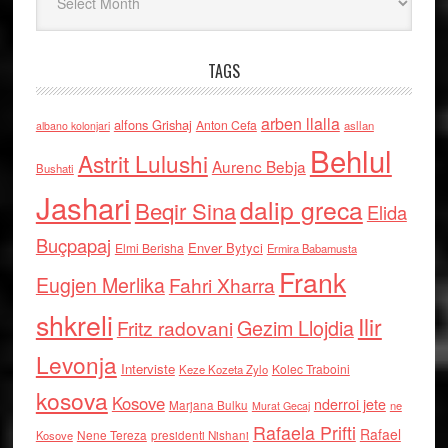
TAGS
arben llalla
alfons Grishaj
Anton Cefa
asllan
albano kolonjari
Behlul
Astrit Lulushi
Aurenc Bebja
Bushati
Jashari
dalip greca
Beqir Sina
Elida
Buçpapaj
Enver Bytyci
Elmi Berisha
Ermira Babamusta
Frank
Eugjen Merlika
Fahri Xharra
shkreli
Ilir
Gezim Llojdia
Fritz radovani
Levonja
Interviste
Kolec Traboini
Keze Kozeta Zylo
kosova
Kosove
nderroi jete
Marjana Bulku
ne
Murat Gecaj
Rafaela Prifti
Rafael
Nene Tereza
Kosove
presidenti Nishani