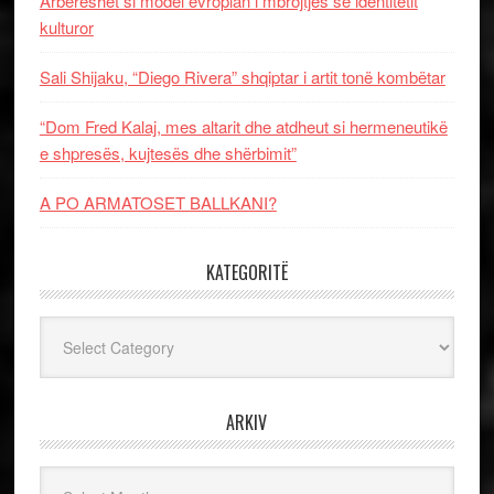
Arbëreshët si model evropian i mbrojtjes së identitetit
kulturor
Sali Shijaku, “Diego Rivera” shqiptar i artit tonë kombëtar
“Dom Fred Kalaj, mes altarit dhe atdheut si hermeneutikë
e shpresës, kujtesës dhe shërbimit”
A PO ARMATOSET BALLKANI?
KATEGORITË
Kategoritë
ARKIV
Arkiv