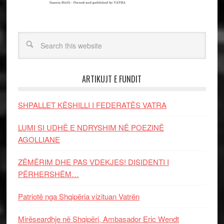
ARTIKUJT E FUNDIT
SHPALLET KËSHILLI I FEDERATËS VATRA
LUMI SI UDHË E NDRYSHIM NË POEZINË
AGOLLIANE
ZËMËRIM DHE PAS VDEKJES! DISIDENTI I
PËRHERSHËM…
Patriotë nga Shqipëria vizituan Vatrën
Mirëseardhje në Shqipëri, Ambasador Eric Wendt