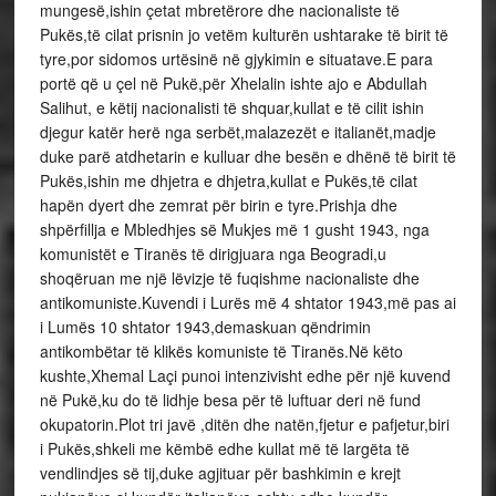
mungesë,ishin çetat mbretërore dhe nacionaliste të
Pukës,të cilat prisnin jo vetëm kulturën ushtarake të birit të
tyre,por sidomos urtësinë në gjykimin e situatave.E para
portë që u çel në Pukë,për Xhelalin ishte ajo e Abdullah
Salihut, e këtij nacionalisti të shquar,kullat e të cilit ishin
djegur katër herë nga serbët,malazezët e italianët,madje
duke parë atdhetarin e kulluar dhe besën e dhënë të birit të
Pukës,ishin me dhjetra e dhjetra,kullat e Pukës,të cilat
hapën dyert dhe zemrat për birin e tyre.Prishja dhe
shpërfillja e Mbledhjes së Mukjes më 1 gusht 1943, nga
komunistët e Tiranës të dirigjuara nga Beogradi,u
shoqëruan me një lëvizje të fuqishme nacionaliste dhe
antikomuniste.Kuvendi i Lurës më 4 shtator 1943,më pas ai
i Lumës 10 shtator 1943,demaskuan qëndrimin
antikombëtar të klikës komuniste të Tiranës.Në këto
kushte,Xhemal Laçi punoi intenzivisht edhe për një kuvend
në Pukë,ku do të lidhje besa për të luftuar deri në fund
okupatorin.Plot tri javë ,ditën dhe natën,fjetur e pafjetur,biri
i Pukës,shkeli me këmbë edhe kullat më të largëta të
vendlindjes së tij,duke agjituar për bashkimin e krejt