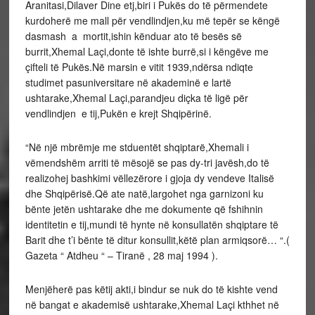
Aranitasi,Dilaver Dine etj,biri i Pukës do të përmendete
kurdoherë me mall për vendlindjen,ku më tepër se këngë
dasmash a mortit,ishin kënduar ato të besës së
burrit,Xhemal Laçi,donte të ishte burrë,si i këngëve me
çifteli të Pukës.Në marsin e vitit 1939,ndërsa ndiqte
studimet pasuniversitare në akademinë e lartë
ushtarake,Xhemal Laçi,parandjeu diçka të ligë për
vendlindjen e tij,Pukën e krejt Shqipërinë.
“Në një mbrëmje me stduentët shqiptarë,Xhemali i
vëmendshëm arriti të mësojë se pas dy-tri javësh,do të
realizohej bashkimi vëllezërore i gjoja dy vendeve Italisë
dhe Shqipërisë.Që ate natë,largohet nga garnizoni ku
bënte jetën ushtarake dhe me dokumente që fshihnin
identitetin e tij,mundi të hynte në konsullatën shqiptare të
Barit dhe t’i bënte të ditur konsullit,këtë plan armiqsorë… “.(
Gazeta “ Atdheu “ – Tiranë , 28 maj 1994 ).
Menjëherë pas këtij akti,i bindur se nuk do të kishte vend
në bangat e akademisë ushtarake,Xhemal Laçi kthhet në