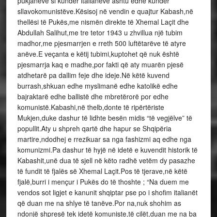
pukjanëve si kundër italianëve ashtu edhe kundër
sllavokomunistëve.Kësisoj në vendin e quajtur Kabash,në
thellësi të Pukës,me nismën direkte të Xhemal Laçit dhe
Abdullah Salihut,me tre tetor 1943 u zhvillua një tubim
madhor,me pjesmarrjen e rreth 500 luftëtarëve të atyre
anëve.E veçanta e këtij tubimi,kuptohet që nuk është
pjesmarrja kaq e madhe,por fakti që aty muarën pjesë
atdhetarë pa dallim feje dhe ideje.Në këtë kuvend
burrash,shkuan edhe myslimanë edhe katolikë edhe
bajraktarë edhe ballistë dhe mbretërorë por edhe
komunistë.Kabashi,në thelb,donte të ripërtëriste
Mukjen,duke dashur të lidhte besën midis “të vegjëlve” të
popullit.Aty u shpreh qartë dhe hapur se Shqipëria
martire,ndodhej e rrezikuar sa nga fashizmi aq edhe nga
komunizmi.Pa dashur të hyjë në idetë e kuvendit historik të
Kabashit,unë dua të sjell në këto radhë vetëm dy pasazhe
të fundit të fjalës së Xhemal Laçit.Pos të tjerave,në këtë
fjalë,burri i mençur i Pukës do të thoshte ; “Na duem me
vendos sot ligjet e kanunit shqiptar pse po i shofim italianët
që duan me na shlye të tanëve.Por na,nuk shohim as
ndonjë shpresë tek idetë komuniste,të cilët,duan me na ba