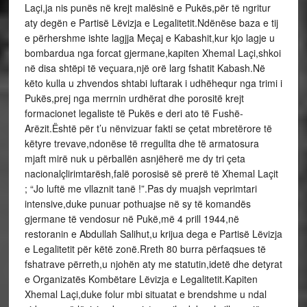
Laçi,ja nis punës në krejt malësinë e Pukës,për të ngritur
aty degën e Partisë Lëvizja e Legalitetit.Ndënëse baza e tij
e përhershme ishte lagjja Meçaj e Kabashit,kur kjo lagje u
bombardua nga forcat gjermane,kapiten Xhemal Laçi,shkoi
në disa shtëpi të veçuara,një orë larg fshatit Kabash.Në
këto kulla u zhvendos shtabi luftarak i udhëhequr nga trimi i
Pukës,prej nga merrnin urdhërat dhe porositë krejt
formacionet legaliste të Pukës e deri ato të Fushë-
Arëzit.Është për t’u nënvizuar fakti se çetat mbretërore të
këtyre trevave,ndonëse të rregullta dhe të armatosura
mjaft mirë nuk u përballën asnjëherë me dy tri çeta
nacionalçlirimtarësh,falë porosisë së prerë të Xhemal Laçit
; “Jo luftë me vllaznit tanë !”.Pas dy muajsh veprimtari
intensive,duke punuar pothuajse në sy të komandës
gjermane të vendosur në Pukë,më 4 prill 1944,në
restoranin e Abdullah Salihut,u krijua dega e Partisë Lëvizja
e Legalitetit për këtë zonë.Rreth 80 burra përfaqsues të
fshatrave përreth,u njohën aty me statutin,idetë dhe detyrat
e Organizatës Kombëtare Lëvizja e Legalitetit.Kapiten
Xhemal Laçi,duke folur mbi situatat e brendshme u ndal