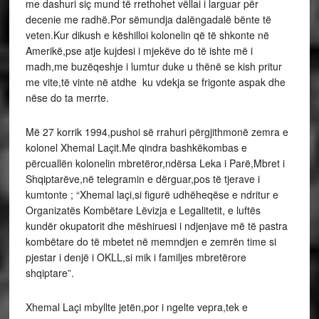
me dashuri siç mund të rrethohet vëllai i larguar për
decenie me radhë.Por sëmundja dalëngadalë bënte të
veten.Kur dikush e këshilloi kolonelin që të shkonte në
Amerikë,pse atje kujdesi i mjekëve do të ishte më i
madh,me buzëqeshje i lumtur duke u thënë se kish pritur
me vite,të vinte në atdhe ku vdekja se frigonte aspak dhe
nëse do ta merrte.
Më 27 korrik 1994,pushoi së rrahuri përgjithmonë zemra e
kolonel Xhemal Laçit.Me qindra bashkëkombas e
përcuallën kolonelin mbretëror,ndërsa Leka i Parë,Mbret i
Shqiptarëve,në telegramin e dërguar,pos të tjerave i
kumtonte ; “Xhemal laçi,si figurë udhëheqëse e ndritur e
Organizatës Kombëtare Lëvizja e Legalitetit, e luftës
kundër okupatorit dhe mëshiruesi i ndjenjave më të pastra
kombëtare do të mbetet në memndjen e zemrën time si
pjestar i denjë i OKLL,si mik i familjes mbretërore
shqiptare”.
Xhemal Laçi mbyllte jetën,por i ngelte vepra,tek e