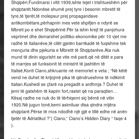
Shqipëri.Fundmarsi i vitit 1939,ishte tejet i trishtueshëm për
shqiptarët.Ndonëse shumë prej tyre i besonin mbretit të
tyre,të tjerët,të molepsur prej propagandave
antikombëtare,përhapnin mes vete shpifjen e ndyrë se
Mbreti po e shet Shqipërinë.Për ta ishin krejt të panjohura
veprimet dhe demarshet politiko-ekonomike për 10 vjet me
radhë të italianëve,të cilët gjetën barrikadë të fuqishme tek
mençuria dhe pjekuria e Mbretit të Shqiptarëve.Ata nuk
mund të dinin sigurisht se vite më parë,që në ditët e para
të marrjes së funksionit të ministrit të jashtëm të
Italisë,Konti Ciano,shkruante në memoriet e veta ; “Në këtë
vend ne duhet të krijojmë pika të qëndrueshme të ndikimit
italian.Kushedi se çfarë na pregadit e ardhmja ? Duhet të
jemi të gatshëm të kapim fort,rastet që na paraqiten…
Kësaj radhe ne nuk do të tërhiqemi siç bëmë në vitin
1920.Në jugun tonë,kemi asimiluar disa qindra mijëra
shqiptarë.Përse të mos ndodhë një gjë e tillë edhe në anën
tjetër të Adriatikut ?”( Ciano,” Ciano’s Hidden Diary “ faqe 4
).