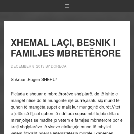
XHEMAL LAÇI, BESNIK I
FAMILJES MBRETËRORE
DECEMBER 8, 2013
BY
DGRECA
Shkruan:Eugen SHEHU/
Plejada e shquar e mbretërorëve shqiptarë, do të ishte e
mangët nëse do të mungonte një burrë,ashtu siç mund të
quhen të mangëta supet e malit kur mungojnë drurët.Vitet
e jetës së tij,sot quhen të ndritura sepse mbi to,bie drita e
mirënjohjes së madhe jo vetëm e familjes mbretërore por e
krejt shqiptarëve të viseve etnike,ajo mund të mbyllet
vetëm fizikisht,ndërsa jetëgjatëtësia morale i kapërcen