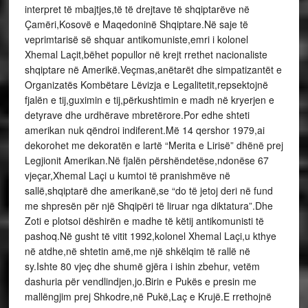
interpret të mbajtjes,të të drejtave të shqiptarëve në
Çamëri,Kosovë e Maqedoninë Shqiptare.Në saje të
veprimtarisë së shquar antikomuniste,emri i kolonel
Xhemal Laçit,bëhet popullor në krejt rrethet nacionaliste
shqiptare në Amerikë.Veçmas,anëtarët dhe simpatizantët e
Organizatës Kombëtare Lëvizja e Legalitetit,repsektojnë
fjalën e tij,guximin e tij,përkushtimin e madh në kryerjen e
detyrave dhe urdhërave mbretërore.Por edhe shteti
amerikan nuk qëndroi indiferent.Më 14 qershor 1979,ai
dekorohet me dekoratën e lartë “Merita e Lirisë” dhënë prej
Legjionit Amerikan.Në fjalën përshëndetëse,ndonëse 67
vjeçar,Xhemal Laçi u kumtoi të pranishmëve në
sallë,shqiptarë dhe amerikanë,se “do të jetoj deri në fund
me shpresën për një Shqipëri të liruar nga diktatura”.Dhe
Zoti e plotsoi dëshirën e madhe të këtij antikomunisti të
pashoq.Në gusht të vitit 1992,kolonel Xhemal Laçi,u kthye
në atdhe,në shtetin amë,me një shkëlqim të rallë në
sy.Ishte 80 vjeç dhe shumë gjëra i ishin zbehur, vetëm
dashuria për vendlindjen,jo.Birin e Pukës e presin me
mallëngjim prej Shkodre,në Pukë,Laç e Krujë.E rrethojnë