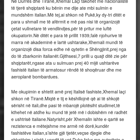
Në Durrës dhe Tiranë,Xhemal Laçi takohet me nacionalistë
të tjerë shqiptarë ku bënin me dije ate mbi sulmin e
mundshëm italian.Më tej,ai shkon në Pukë,ky dy-tri ditët e
para u shmall me të afërmit e më pas nisi të organizojë
çetat vullnetare të vendlindjes,për të pritur me luftë
okupatorin.Në ditët e para të prillit 1939,falë njohurive të
marra në akademinë e lartë ushtarake,Xhemali mundi të
organizojë disa forca edhe në qytetin e Shëngjinit,prej nga
do të zbarkonin italianët.Gjithsesi,7 prilli u quajt ditë zie për
shqiptarët,ngase ata u sulmuan prej 40 mijë ushtarëve
fashistë italian të armatosur rëndë të shoqëruar dhe me
aeroplanë bombardues.
Me okupimin e shtetit amë prej Italisë fashiste,Xhemal laçi
shkon në Tiranë.Miqtë e tij e këshillojnë që ai të shkojë
sërisht në itali,dhe pasi të mbarojë plotësiht studimet,të
kthehet në atdhe ku mund të jetë më i dobishëm në radhët
e ushtrisë italiane.Natyrisht,për Xhemalin ishte e qartë se
rezistenca e mëtejshme me armë në dorë,kundër
fashistëve italian,s’ishte gjë tjetër,veçse djegie dhe
shkatërim i plotë i vendit të vet.Duke folur me autoritete e