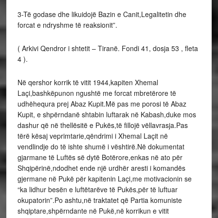
3-Të godase dhe likuidojë Bazin e Canit,Legalitetin dhe
forcat e ndryshme të reaksionit”.
( Arkivi Qendror i shtetit – Tiranë. Fondi 41, dosja 53 , fleta
4 ).
Në qershor korrik të vitit 1944,kapiten Xhemal
Laçi,bashkëpunon ngushtë me forcat mbretërore të
udhëhequra prej Abaz Kupit.Më pas me porosi të Abaz
Kupit, e shpërndanë shtabin luftarak në Kabash,duke mos
dashur që në thellësitë e Pukës,të fillojë vëllavrasja.Pas
tërë kësaj veprimtarie,qëndrimi i Xhemal Laçit në
vendlindje do të ishte shumë i vështirë.Në dokumentat
gjarmane të Luftës së dytë Botërore,enkas në ato për
Shqipërinë,ndodhet ende një urdhër aresti i komandës
gjermane në Pukë për kapitenin Laçi,me motivacionin se
“ka lidhur besën e luftëtarëve të Pukës,për të luftuar
okupatorin”.Po ashtu,në traktatet që Partia komuniste
shqiptare,shpërndante në Pukë,në korrikun e vitit