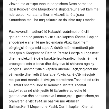
vllazën me armiqtë tanë të përjetshëm.Nëse serbët na
japin Kosovën dhe Maqedoninë shqiptare,une vet kam me i
nderue,por kur ata na therrin vllaznit tanë atje,na
s’mundena me i ba miq askurrë,se do ishte turp i madh”.
Pas kuvendit madhorë të Kabashit,vednimet e të cilit
“jetuan” deri në janarin e vitit 1945,kapiten Xhemal Laçi,në
shoqërinë e shenjtë me legjendarin Abaz Kupi,merr
përgjegjsi të reja mbi supe.Ai është ndër nismëtarët për
mbajtjen e Kongresit të Parë të Partisë Lëvizja e Legalitetit
dhe me pjekurinë që e karakterizonte,ndikon fuqishëm në
propagandimin e ideve dhe detyrave të shtruara nga ky
kongres.Tashmë fjala e kapiten Xhemal Laçit,dëgjohet me
vëmendje dhe rreth tij burrat e Pukës kanë ç’të mësojnë
mbi parimet morale të lëvizjes mbretërore.Tashmë,në rolin
e ushtarit shembullorë të Kombit e Mbretit,Xhemal
Laçi,viret sa në shënjestër të italianëve,aq edhe të
gjermanëve dhe komunistëve.I matur,tejet i guximshëm,në
pranverën e vitit 1944,së bashku me Abdullah
Salihun,Rehit Meçen dhe Pashk Currin,kapiten Xhemal