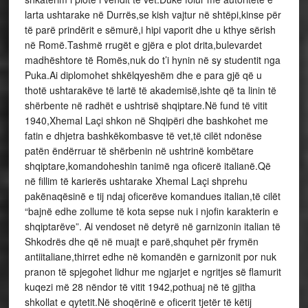
larta ushtarake në Durrës,se kish vajtur në shtëpi,kinse për
të parë prindërit e sëmurë,i hipi vaporit dhe u kthye sërish
në Romë.Tashmë rrugët e gjëra e plot drita,bulevardet
madhështore të Romës,nuk do t’i hynin në sy studentit nga
Puka.Ai diplomohet shkëlqyeshëm dhe e para gjë që u
thotë ushtarakëve të lartë të akademisë,ishte që ta linin të
shërbente në radhët e ushtrisë shqiptare.Në fund të vitit
1940,Xhemal Laçi shkon në Shqipëri dhe bashkohet me
fatin e dhjetra bashkëkombasve të vet,të cilët ndonëse
patën ëndërruar të shërbenin në ushtrinë kombëtare
shqiptare,komandoheshin tanimë nga oficerë italianë.Që
në fillim të karierës ushtarake Xhemal Laçi shprehu
pakënaqësinë e tij ndaj oficerëve komandues italian,të cilët
“bajnë edhe zollume të kota sepse nuk i njofin karakterin e
shqiptarëve”. Ai vendoset në detyrë në garnizonin italian të
Shkodrës dhe që në muajt e parë,shquhet për frymën
antiitaliane,thirret edhe në komandën e garnizonit por nuk
pranon të spjegohet lidhur me ngjarjet e ngritjes së flamurit
kuqezi më 28 nëndor të vitit 1942,pothuaj në të gjitha
shkollat e qytetit.Në shoqërinë e oficerit tjetër të këtij