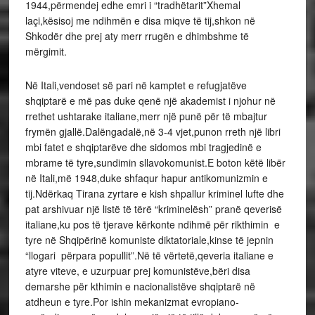
1944,përmendej edhe emri i “tradhëtarit”Xhemal
laçi,kësisoj me ndihmën e disa miqve të tij,shkon në
Shkodër dhe prej aty merr rrugën e dhimbshme të
mërgimit.
Në Itali,vendoset së pari në kamptet e refugjatëve
shqiptarë e më pas duke qenë një akademist i njohur në
rrethet ushtarake italiane,merr një punë për të mbajtur
frymën gjallë.Dalëngadalë,në 3-4 vjet,punon rreth një libri
mbi fatet e shqiptarëve dhe sidomos mbi tragjedinë e
mbrame të tyre,sundimin sllavokomunist.E boton këtë libër
në Itali,më 1948,duke shfaqur hapur antikomunizmin e
tij.Ndërkaq Tirana zyrtare e kish shpallur kriminel lufte dhe
pat arshivuar një listë të tërë “kriminelësh” pranë qeverisë
italiane,ku pos të tjerave kërkonte ndihmë për rikthimin e
tyre në Shqipërinë komuniste diktatoriale,kinse të jepnin
“llogari përpara popullit”.Në të vërtetë,qeveria italiane e
atyre viteve, e uzurpuar prej komunistëve,bëri disa
demarshe për kthimin e nacionalistëve shqiptarë në
atdheun e tyre.Por ishin mekanizmat evropiano-