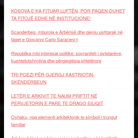
KOSOVA E KA FITUAR LUFTËN, POR PAQEN DUHET
TA FITOJË EDHE NË INSTITUCIONE!
Scanderbeg, mburoja e Arbërisë dhe gjeniu ushtarak në
faqet e Giovanni Carlo Saraceni-t
Republika mbi interesat politike: sovraniteti i qytetarëve,
kushtetutshmëria dhe përgjegjësia shtetërore
TRI POEZI PËR GJERGJ KASTRIOTIN-
SKËNDERBEUN
LETËR E ARKIVIT TE NAUM PRIFTIT NË
PERVJETORIN E PARE TE DRAGO SILIQIT
Oxhaku, nga elementi arkitektonik te simboli i trungut
familjar