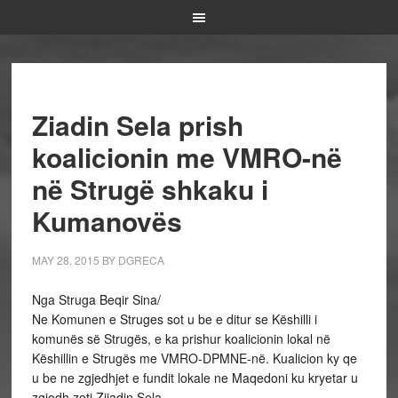
Ziadin Sela prish
koalicionin me VMRO-në
në Strugë shkaku i
Kumanovës
MAY 28, 2015
BY
DGRECA
Nga Struga Beqir Sina/
Ne Komunen e Struges sot u be e ditur se Këshilli i
komunës së Strugës, e ka prishur koalicionin lokal në
Këshillin e Strugës me VMRO-DPMNE-në. Kualicion ky qe
u be ne zgjedhjet e fundit lokale ne Maqedoni ku kryetar u
zgjodh zoti Zijadin Sela