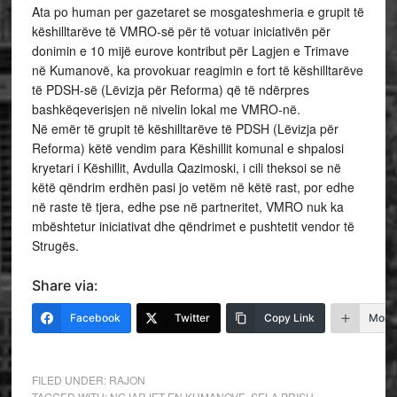
Ata po human per gazetaret se mosgateshmeria e grupit të
këshilltarëve të VMRO-së për të votuar iniciativën për
donimin e 10 mijë eurove kontribut për Lagjen e Trimave
në Kumanovë, ka provokuar reagimin e fort të këshilltarëve
të PDSH-së (Lëvizja për Reforma) që të ndërpres
bashkëqeverisjen në nivelin lokal me VMRO-në.
Në emër të grupit të këshilltarëve të PDSH (Lëvizja për
Reforma) këtë vendim para Këshillit komunal e shpalosi
kryetari i Këshillit, Avdulla Qazimoski, i cili theksoi se në
këtë qëndrim erdhën pasi jo vetëm në këtë rast, por edhe
në raste të tjera, edhe pse në partneritet, VMRO nuk ka
mbështetur iniciativat dhe qëndrimet e pushtetit vendor të
Strugës.
Share via:
Facebook
Twitter
Copy Link
More
FILED UNDER:
RAJON
TAGGED WITH:
NGJARJET EN KUMANOVE
,
SELA PRISH