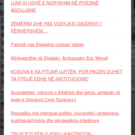
LUMI SI UDHË E NDRYSHIM NË POEZINË
AGOLLIANE
ZËMËRIM DHE PAS VDEKJES! DISIDENTI I
PËRHERSHËM…
Patriotë nga Shqipëria vizituan Vatrën
Mirëseardhje në Shqipëri, Ambasador Eric Wendt
KOSOVA E KA FITUAR LUFTËN, POR PAQEN DUHET
TA FITOJË EDHE NË INSTITUCIONE!
Scanderbeg, mburoja e Arbërisë dhe gjeniu ushtarak në
faqet e Giovanni Carlo Saraceni-t
Republika mbi interesat politike: sovraniteti i qytetarëve,
kushtetutshmëria dhe përgjegjësia shtetërore
TRI POEZI PËR GJERGJ KASTRIOTIN-