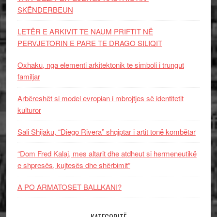
SKËNDERBEUN
LETËR E ARKIVIT TE NAUM PRIFTIT NË
PERVJETORIN E PARE TE DRAGO SILIQIT
Oxhaku, nga elementi arkitektonik te simboli i trungut
familjar
Arbëreshët si model evropian i mbrojtjes së identitetit
kulturor
Sali Shijaku, “Diego Rivera” shqiptar i artit tonë kombëtar
“Dom Fred Kalaj, mes altarit dhe atdheut si hermeneutikë
e shpresës, kujtesës dhe shërbimit”
A PO ARMATOSET BALLKANI?