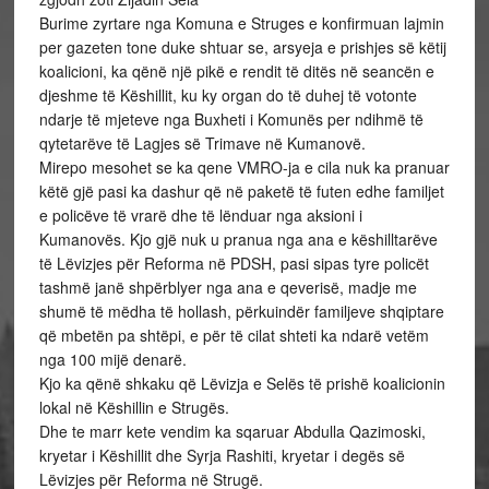
Burime zyrtare nga Komuna e Struges e konfirmuan lajmin
per gazeten tone duke shtuar se, arsyeja e prishjes së këtij
koalicioni, ka qënë një pikë e rendit të ditës në seancën e
djeshme të Këshillit, ku ky organ do të duhej të votonte
ndarje të mjeteve nga Buxheti i Komunës per ndihmë të
qytetarëve të Lagjes së Trimave në Kumanovë.
Mirepo mesohet se ka qene VMRO-ja e cila nuk ka pranuar
këtë gjë pasi ka dashur që në paketë të futen edhe familjet
e policëve të vrarë dhe të lënduar nga aksioni i
Kumanovës. Kjo gjë nuk u pranua nga ana e këshilltarëve
të Lëvizjes për Reforma në PDSH, pasi sipas tyre policët
tashmë janë shpërblyer nga ana e qeverisë, madje me
shumë të mëdha të hollash, përkuindër familjeve shqiptare
që mbetën pa shtëpi, e për të cilat shteti ka ndarë vetëm
nga 100 mijë denarë.
Kjo ka qënë shkaku që Lëvizja e Selës të prishë koalicionin
lokal në Këshillin e Strugës.
Dhe te marr kete vendim ka sqaruar Abdulla Qazimoski,
kryetar i Këshillit dhe Syrja Rashiti, kryetar i degës së
Lëvizjes për Reforma në Strugë.