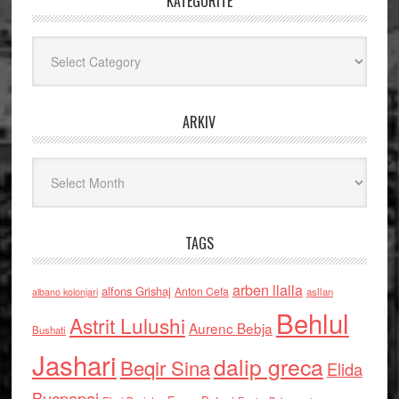
KATEGORITË
Kategoritë
ARKIV
Arkiv
TAGS
arben llalla
alfons Grishaj
Anton Cefa
asllan
albano kolonjari
Behlul
Astrit Lulushi
Aurenc Bebja
Bushati
Jashari
dalip greca
Beqir Sina
Elida
Buçpapaj