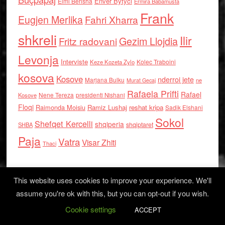
Enver Bytyci
Elmi Berisha
Ermira Babamusta
Frank
Eugjen Merlika
Fahri Xharra
shkreli
Ilir
Gezim Llojdia
Fritz radovani
Levonja
Interviste
Kolec Traboini
Keze Kozeta Zylo
kosova
Kosove
nderroi jete
Marjana Bulku
ne
Murat Gecaj
Rafaela Prifti
Rafael
Nene Tereza
Kosove
presidenti Nishani
Floqi
Raimonda Moisiu
Ramiz Lushaj
reshat kripa
Sadik Elshani
Sokol
Shefqet Kercelli
shqiperia
shqiptaret
SHBA
Paja
Vatra
Visar Zhiti
Thaci
This website uses cookies to improve your experience. We'll
assume you're ok with this, but you can opt-out if you wish.
Cookie settings
Log in
ACCEPT