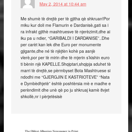
May 2, 2014 at 10:44 am
Me shumè tè drejtè per tè gjitha qè shkruan!Por
miku kur doli me Flamurin e Dardanisè,gati sa i
ra infrakt gjithè mashtruesve tè njerèzimit,dhe ai
iku pa u ndier, “GARIBALDI I DARDANISE”..Dhe
per carèt kan lek dhe Euro per monumente
gjigante,dhe né tè njèjtèn kohè pa asnjè
vlerè,por per tè mirin dhe tè mjerin s’kishin euro
ti bènin njè KAPELLE.Shqiptari,shqipja sduhet tè
marri tè drejtè,se pèrmbyset Bota Mashtruese si
ndodhi me “GJERGJIN E KASTRIOTEVE” “Nata
e Dymbèdhjetè” èshtè poshtèrsia mè e madhe e
perèndimit dhe unè qè po ju shkruaj kamè 8vjet
shkollè,nr i pèrjetèsisè