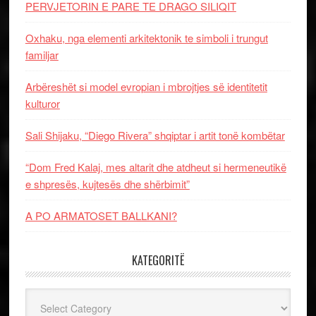
PERVJETORIN E PARE TE DRAGO SILIQIT
Oxhaku, nga elementi arkitektonik te simboli i trungut
familjar
Arbëreshët si model evropian i mbrojtjes së identitetit
kulturor
Sali Shijaku, “Diego Rivera” shqiptar i artit tonë kombëtar
“Dom Fred Kalaj, mes altarit dhe atdheut si hermeneutikë
e shpresës, kujtesës dhe shërbimit”
A PO ARMATOSET BALLKANI?
KATEGORITË
Kategoritë