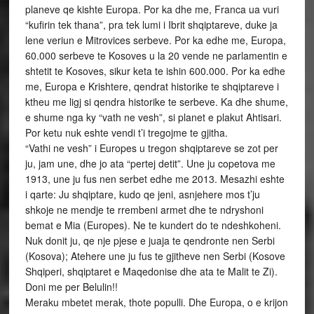
planeve qe kishte Europa. Por ka dhe me, Franca ua vuri
“kufirin tek thana”, pra tek lumi i Ibrit shqiptareve, duke ja
lene veriun e Mitrovices serbeve. Por ka edhe me, Europa,
60.000 serbeve te Kosoves u la 20 vende ne parlamentin e
shtetit te Kosoves, sikur keta te ishin 600.000. Por ka edhe
me, Europa e Krishtere, qendrat historike te shqiptareve i
ktheu me ligj si qendra historike te serbeve. Ka dhe shume,
e shume nga ky “vath ne vesh”, si planet e plakut Ahtisari.
Por ketu nuk eshte vendi t’i tregojme te gjitha.
“Vathi ne vesh” i Europes u tregon shqiptareve se zot per
ju, jam une, dhe jo ata “pertej detit”. Une ju copetova me
1913, une ju fus nen serbet edhe me 2013. Mesazhi eshte
i qarte: Ju shqiptare, kudo qe jeni, asnjehere mos t’ju
shkoje ne mendje te rrembeni armet dhe te ndryshoni
bemat e Mia (Europes). Ne te kundert do te ndeshkoheni.
Nuk donit ju, qe nje pjese e juaja te qendronte nen Serbi
(Kosova); Atehere une ju fus te gjitheve nen Serbi (Kosove
Shqiperi, shqiptaret e Maqedonise dhe ata te Malit te Zi).
Doni me per Belulin!!
Meraku mbetet merak, thote populli. Dhe Europa, o e krijon