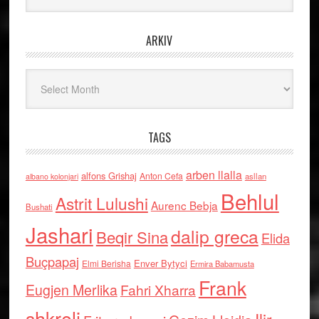
ARKIV
Arkiv
TAGS
arben llalla
alfons Grishaj
Anton Cefa
asllan
albano kolonjari
Behlul
Astrit Lulushi
Aurenc Bebja
Bushati
Jashari
dalip greca
Beqir Sina
Elida
Buçpapaj
Enver Bytyci
Elmi Berisha
Ermira Babamusta
Frank
Eugjen Merlika
Fahri Xharra
shkreli