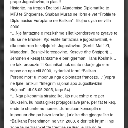
prape Jugosllavine, o plas!!!
Historite, na tregon Drejtori i Akademise Diplomatike te
MPJ te Shqiperise, Shaban Murati ne librin e vet “Profile te
Diplomacise Europiane ne Ballkan”; fillojne qysh ne vitin
2000:
“…Nje fantazme e rrezikshme sillet korridoreve te zyrave te
BE-se ne Bruksel. Kjo eshte fantazma e jugosllavizmit, e
cila enderron te krijoje ish-Jugosllavine. (Serbi, Mal i Zi,
Maqedoni, Bosnje-Hercegovine, Kosove dhe Shqiperi)…
Jehonen e kesaj fantazme e beri gjermani Hans Koshnik…
ne fakt propozimi i Koshnikut nuk eshte ndonje gje e re,
sepse qe nga viti 2000, zyrtarisht termi “Ballkan
Perendimor” u imponua nga diplomatet franceze…”(vepra
ne fjale, artikulli “Integrim rajonal apo Jugosllavizim
Rajonal”, dt.08.05.2005, faqe 54)
“…Nga pikepamja strategjike, kjo nuk eshte e re per
Brukselin, ku nostalgjiket projugosllave jane, per fat te keq,
ende te shumte ne numer…formuluan konceptin e
imponuar dhe pa baza teorike, juridike dhe gjeografike te
“Ballkanit Perendimor” ne vitin 2000, e deri tek krijimi i nje
zone te perbashket “te tregtise se lire”, e cila do te