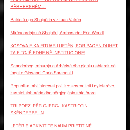
PËRHERSHËM…
Patriotë nga Shqipëria vizituan Vatrën
Mirëseardhje në Shqipëri, Ambasador Eric Wendt
KOSOVA E KA FITUAR LUFTËN, POR PAQEN DUHET
TA FITOJË EDHE NË INSTITUCIONE!
Scanderbeg, mburoja e Arbërisë dhe gjeniu ushtarak në
faqet e Giovanni Carlo Saraceni-t
Republika mbi interesat politike: sovraniteti i qytetarëve,
kushtetutshmëria dhe përgjegjësia shtetërore
TRI POEZI PËR GJERGJ KASTRIOTIN-
SKËNDERBEUN
LETËR E ARKIVIT TE NAUM PRIFTIT NË