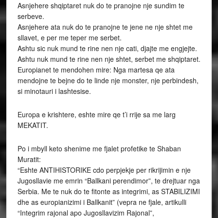
Asnjehere shqiptaret nuk do te pranojne nje sundim te
serbeve.
Asnjehere ata nuk do te pranojne te jene ne nje shtet me
sllavet, e per me teper me serbet.
Ashtu sic nuk mund te rine nen nje cati, djajte me engjejte.
Ashtu nuk mund te rine nen nje shtet, serbet me shqiptaret.
Europianet te mendohen mire: Nga martesa qe ata
mendojne te bejne do te linde nje monster, nje perbindesh,
si minotauri i lashtesise.
Europa e krishtere, eshte mire qe t’i rrije sa me larg
MEKATIT.
Po i mbyll keto shenime me fjalet profetike te Shaban
Muratit:
“Eshte ANTIHISTORIKE cdo perpjekje per rikrijimin e nje
Jugosllavie me emrin “Ballkani perendimor”, te drejtuar nga
Serbia. Me te nuk do te fitonte as integrimi, as STABILIZIMI
dhe as europianizimi i Ballkanit” (vepra ne fjale, artikulli
“Integrim rajonal apo Jugosllavizim Rajonal”,