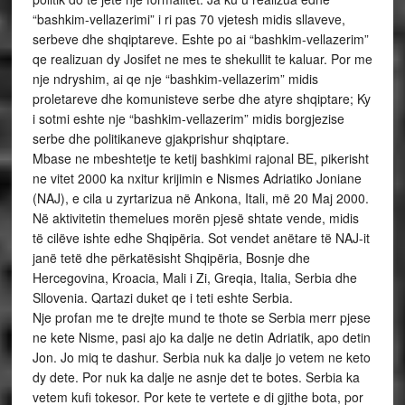
“bashkim-vellazerimi” i ri pas 70 vjetesh midis sllaveve,
serbeve dhe shqiptareve. Eshte po ai “bashkim-vellazerim”
qe realizuan dy Josifet ne mes te shekullit te kaluar. Por me
nje ndryshim, ai qe nje “bashkim-vellazerim” midis
proletareve dhe komunisteve serbe dhe atyre shqiptare; Ky
i sotmi eshte nje “bashkim-vellazerim” midis borgjezise
serbe dhe politikaneve gjakprishur shqiptare.
Mbase ne mbeshtetje te ketij bashkimi rajonal BE, pikerisht
ne vitet 2000 ka nxitur krijimin e Nismes Adriatiko Joniane
(NAJ), e cila u zyrtarizua në Ankona, Itali, më 20 Maj 2000.
Në aktivitetin themelues morën pjesë shtate vende, midis
të cilëve ishte edhe Shqipëria. Sot vendet anëtare të NAJ-it
janë tetë dhe përkatësisht Shqipëria, Bosnje dhe
Hercegovina, Kroacia, Mali i Zi, Greqia, Italia, Serbia dhe
Sllovenia. Qartazi duket qe i teti eshte Serbia.
Nje profan me te drejte mund te thote se Serbia merr pjese
ne kete Nisme, pasi ajo ka dalje ne detin Adriatik, apo detin
Jon. Jo miq te dashur. Serbia nuk ka dalje jo vetem ne keto
dy dete. Por nuk ka dalje ne asnje det te botes. Serbia ka
vetem kufi tokesor. Por kete te vertete e di gjithe bota, por