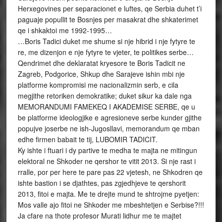
Herxegovines per separacionet e luftes, qe Serbia duhet t’i
paguaje popullit te Bosnjes per masakrat dhe shkaterimet
qe i shkaktoi me 1992-1995…
…Boris Tadici duket me shume si nje hibrid i nje fytyre te
re, me dizenjon e nje fytyre te vjeter, te politikes serbe…
Qendrimet dhe deklaratat kryesore te Boris Tadicit ne
Zagreb, Podgorice, Shkup dhe Sarajeve ishin mbi nje
platforme kompromisi me nacionalizmin serb, e cila
megjithe retoriken demokratike; duket sikur ka dale nga
MEMORANDUMI FAMEKEQ I AKADEMISE SERBE, qe u
be platforme ideologjike e agresioneve serbe kunder gjithe
popujve joserbe ne ish-Jugosllavi, memorandum qe mban
edhe firmen babait te tij, LUBOMIR TADICIT.
Ky ishte i ftuari i dy partive te medha te majta ne mitingun
elektoral ne Shkoder ne qershor te vitit 2013. Si nje rast i
rralle, por per here te pare pas 22 vjetesh, ne Shkodren qe
ishte bastion i se djathtes, pas zgjedhjeve te qershorit
2013, fitoi e majta. Me te drejte mund te shtrojme pyetjen:
Mos valle ajo fitoi ne Shkoder me mbeshtetjen e Serbise?!!!
Ja cfare na thote profesor Murati lidhur me te majtet