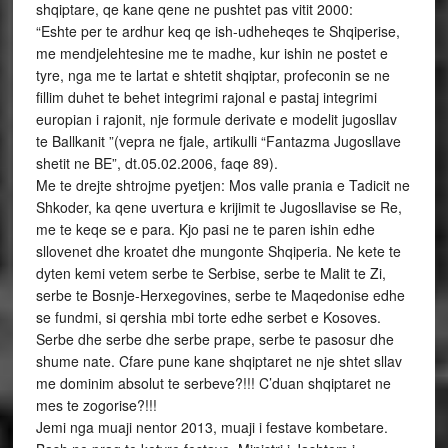
shqiptare, qe kane qene ne pushtet pas vitit 2000:
“Eshte per te ardhur keq qe ish-udheheqes te Shqiperise,
me mendjelehtesine me te madhe, kur ishin ne postet e
tyre, nga me te lartat e shtetit shqiptar, profeconin se ne
fillim duhet te behet integrimi rajonal e pastaj integrimi
europian i rajonit, nje formule derivate e modelit jugosllav
te Ballkanit ”(vepra ne fjale, artikulli “Fantazma Jugosllave
shetit ne BE”, dt.05.02.2006, faqe 89).
Me te drejte shtrojme pyetjen: Mos valle prania e Tadicit ne
Shkoder, ka qene uvertura e krijimit te Jugosllavise se Re,
me te keqe se e para. Kjo pasi ne te paren ishin edhe
sllovenet dhe kroatet dhe mungonte Shqiperia. Ne kete te
dyten kemi vetem serbe te Serbise, serbe te Malit te Zi,
serbe te Bosnje-Herxegovines, serbe te Maqedonise edhe
se fundmi, si qershia mbi torte edhe serbet e Kosoves.
Serbe dhe serbe dhe serbe prape, serbe te pasosur dhe
shume nate. Cfare pune kane shqiptaret ne nje shtet sllav
me dominim absolut te serbeve?!!! C’duan shqiptaret ne
mes te zogorise?!!!
Jemi nga muaji nentor 2013, muaji i festave kombetare.