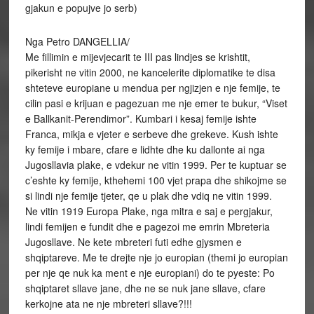
gjakun e popujve jo serb)
Nga Petro DANGELLIA/
Me fillimin e mijevjecarit te III pas lindjes se krishtit,
pikerisht ne vitin 2000, ne kancelerite diplomatike te disa
shteteve europiane u mendua per ngjizjen e nje femije, te
cilin pasi e krijuan e pagezuan me nje emer te bukur, “Viset
e Ballkanit-Perendimor”. Kumbari i kesaj femije ishte
Franca, mikja e vjeter e serbeve dhe grekeve. Kush ishte
ky femije i mbare, cfare e lidhte dhe ku dallonte ai nga
Jugosllavia plake, e vdekur ne vitin 1999. Per te kuptuar se
c’eshte ky femije, kthehemi 100 vjet prapa dhe shikojme se
si lindi nje femije tjeter, qe u plak dhe vdiq ne vitin 1999.
Ne vitin 1919 Europa Plake, nga mitra e saj e pergjakur,
lindi femijen e fundit dhe e pagezoi me emrin Mbreteria
Jugosllave. Ne kete mbreteri futi edhe gjysmen e
shqiptareve. Me te drejte nje jo europian (themi jo europian
per nje qe nuk ka ment e nje europiani) do te pyeste: Po
shqiptaret sllave jane, dhe ne se nuk jane sllave, cfare
kerkojne ata ne nje mbreteri sllave?!!!