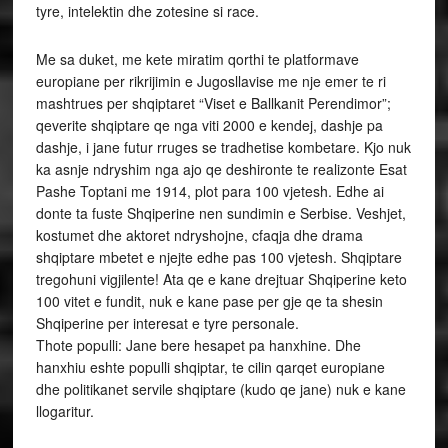
tyre, intelektin dhe zotesine si race.
Me sa duket, me kete miratim qorthi te platformave
europiane per rikrijimin e Jugosllavise me nje emer te ri
mashtrues per shqiptaret “Viset e Ballkanit Perendimor”;
qeverite shqiptare qe nga viti 2000 e kendej, dashje pa
dashje, i jane futur rruges se tradhetise kombetare. Kjo nuk
ka asnje ndryshim nga ajo qe deshironte te realizonte Esat
Pashe Toptani me 1914, plot para 100 vjetesh. Edhe ai
donte ta fuste Shqiperine nen sundimin e Serbise. Veshjet,
kostumet dhe aktoret ndryshojne, cfaqja dhe drama
shqiptare mbetet e njejte edhe pas 100 vjetesh. Shqiptare
tregohuni vigjilente! Ata qe e kane drejtuar Shqiperine keto
100 vitet e fundit, nuk e kane pase per gje qe ta shesin
Shqiperine per interesat e tyre personale.
Thote populli: Jane bere hesapet pa hanxhine. Dhe
hanxhiu eshte populli shqiptar, te cilin qarqet europiane
dhe politikanet servile shqiptare (kudo qe jane) nuk e kane
llogaritur.