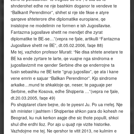
shnderohet edhe ne nje bashkim doganor te vendeve te
“Ballkanit Perendimor”, shihet si nje ide fikse e atyre
qarqeve shteterore dhe diplomatike europiane, qe
insistojne ne modelimin ne formen e ish Jugosllavise.
Fantazma jugosllave shetit ne mendjet dhe zyrat
diplomatike te BE-se…”(vepra ne fjale, artikulli “Fantazma
Jugosllave shetit ne BE”, dt.05.02.2006, faqe 88)
Me tej, vazhdon profesor Murati: “Ne disa shtete anetare te
BE ka ende zyrtare te larte, qe vuajne nga sindroma e
jugosllavizmit me qender Serbine dhe qe enderrojne ta
fusin sebashku ne BE kete ”grup jugosllav”, qe ata i kane
vene emrin e sajuar “Ballkan Perendimor”. Kjo sindrome
arkaike…mund te shkaktoje qe, neser, te paguaje per
Serbine, edhe Kosova, edhe Shqiperia …”(vepra ne fjale,
dt.20.03.2005, faqe 49)
Po shqiptaret cfare bejne, do te pyesni Ju. Po ua rrefej. Nje
ish minister i jashtem i Shqiperise shkon para do kohesh ne
Beograd, ku nuk kerkon asgje dhe sic thote populli, shkoi
shul dhe erdhi lloz. Por ajo u quajt nje vizite historike.
Vazhdojme me tej. Ne qershor te vitit 2013, ne kulmim e