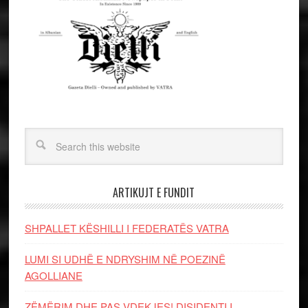
ARTIKUJT E FUNDIT
SHPALLET KËSHILLI I FEDERATËS VATRA
LUMI SI UDHË E NDRYSHIM NË POEZINË
AGOLLIANE
ZËMËRIM DHE PAS VDEKJES! DISIDENTI I