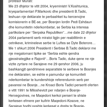
profesor Murati:
Me 23 dhjetor te vitit 2004, kryeministri V.Koshtunica,
kryeparlamentari P.Markovic dhe presidenti B.Tadic,
leshuan nje deklarate te perbashket ku kercenojne
komisionerin e BE-se, per Bosnjen lordin Pedi Eshdaun
dhe komunitetin nderkombetar, se Serbia ka interesa
partikolare per “Serpska Republiken”…me date 22 dhjetor
2004 parlamenti serb miratoi ligjin per reabilitimin e
cetnikeve, krimineleve serbe te Luftes se Dyte Boterore…
Me 1 shkurt 2006 Presidenti i Serbise B.Tadic deklaroi me
nje megalomani tipike se “Serbia eshte qendra
gjeostrategjike e Rajonit“…Boris Tadic, duke qene ne nje
vizite zyrtare ne Sarajeve me 29 qershor 2006, ju
bashkangjit qendrimeve separatiste te serbeve te Bosnjes
me deklaraten, se eshte e pamundur qe komuniteti
nderkombetar te kundershtoje referendumin serb per
pavaresi ne Bosnje…ne Kroaci Boris Tadici perseriti oferten
e vitit 1991 te Miloshevicit per ndarjen e Bosnje-
Herxegovines, ne Maqedoni kerkoi perseri te shiste
kerkesen efmere per kufirin Maqedoni-Kosove, ne
Sarajeve hodhi poshte kerkesat e drejta te Bosnje-