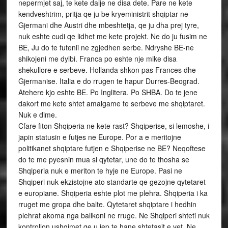
nepermjet saj, te kete dalje ne disa dete. Pare ne kete
kendveshtrim, pritja qe ju be kryeministrit shqiptar ne
Gjermani dhe Austri dhe mbeshtetja, qe ju dha prej tyre,
nuk eshte cudi qe lidhet me kete projekt. Ne do ju fusim ne
BE, Ju do te futenii ne zgjedhen serbe. Ndryshe BE-ne
shikojeni me dylbi. Franca po eshte nje mike disa
shekullore e serbeve. Hollanda shkon pas Frances dhe
Gjermanise. Italia e do rrugen te hapur Durres-Beograd.
Atehere kjo eshte BE. Po Inglitera. Po SHBA. Do te jene
dakort me kete shtet amalgame te serbeve me shqiptaret.
Nuk e dime.
Cfare fiton Shqiperia ne kete rast? Shqiperise, si lemoshe, i
japin statusin e futjes ne Europe. Por a e meritojne
politikanet shqiptare futjen e Shqiperise ne BE? Neqoftese
do te me pyesnin mua si qytetar, une do te thosha se
Shqiperia nuk e meriton te hyje ne Europe. Pasi ne
Shqiperi nuk ekzistojne ato standarte qe gezojne qytetaret
e europiane. Shqiperia eshte plot me plehra. Shqiperia i ka
rruget me gropa dhe balte. Qytetaret shqiptare i hedhin
plehrat akoma nga ballkoni ne rruge. Ne Shqiperi shteti nuk
kontrollon ushqimet qe u jep te hane shtetasit e vet. Ne