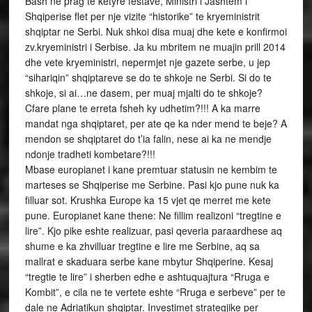
Bash ne prag te ketyre festave, Ministri i Jashtem i
Shqiperise flet per nje vizite “historike” te kryeministrit
shqiptar ne Serbi. Nuk shkoi disa muaj dhe kete e konfirmoi
zv.kryeministri i Serbise. Ja ku mbritem ne muajin prill 2014
dhe vete kryeministri, nepermjet nje gazete serbe, u jep
“sihariqin” shqiptareve se do te shkoje ne Serbi. Si do te
shkoje, si ai…ne dasem, per muaj mjalti do te shkoje?
Cfare plane te erreta fsheh ky udhetim?!!! A ka marre
mandat nga shqiptaret, per ate qe ka nder mend te beje? A
mendon se shqiptaret do t’ia falin, nese ai ka ne mendje
ndonje tradheti kombetare?!!!
Mbase europianet i kane premtuar statusin ne kembim te
marteses se Shqiperise me Serbine. Pasi kjo pune nuk ka
filluar sot. Krushka Europe ka 15 vjet qe merret me kete
pune. Europianet kane thene: Ne fillim realizoni “tregtine e
lire”. Kjo pike eshte realizuar, pasi qeveria paraardhese aq
shume e ka zhvilluar tregtine e lire me Serbine, aq sa
mallrat e skaduara serbe kane mbytur Shqiperine. Kesaj
“tregtie te lire” i sherben edhe e ashtuquajtura “Rruga e
Kombit”, e cila ne te vertete eshte “Rruga e serbeve” per te
dale ne Adriatikun shqiptar. Investimet strategjike per