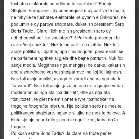
fushates elektorale ne ndihme te koalicionit “Per nje
Shqiperi Europiane”, dy udheheqesit e dy partive te majta,
ne mbyllje te fushates elektorale ne qytetin e Shkodres, ne
podiumin e dy partive shqiptare, duket ish presidenti Serb
Boris Tadic . Cfare i lidh me ish presidentin serb dy
udheheqesit politike shqiptare?!!! Per kete precedent te
rralle Asnje nuk foli. Nuk folen partite e djathta. Nuk foli
asnje politikan, i djathte, apo i majte qofte; pavaresisht se
ne parlament ngrihen si gjela dhe bejne patriotin. Nuk foli
asnje media. Megjithese nga mengjesi ne darke, kakarisin
dhe u shurdhojne veshet shqiptareve me lloj lloj lajmesh.
Nuk foli asnje analist, as nga te varurit dhe as nga ata te
“pavarurit”. Nuk foli asnje gazetar, ose sic e quajne veten
moderator, as nga ata “pa dinjitet”, dhe as nga ata
“dinjitozet”, te cilet ne emisionet e tyre “patriotike” na
tregojne fotografite mbi ura. Nje politikan serb ne mes te
politikaneve shqiptare, ngjante si ujku ne mes te deleve. A
ishte kjo nje ogur i mire, apo nje ogur i keq, koha do ta
tregoje.
Po kush eshte Boris Tadic? Ja cfare na thote per te