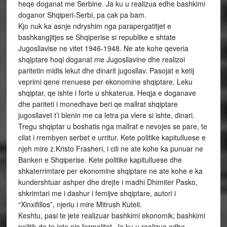
heqe doganat me Serbine. Ja ku u realizua edhe bashkimi
doganor Shqiperi-Serbi, pa cak pa bam.
Kjo nuk ka asnje ndryshim nga parapergatitjet e
bashkangjitjes se Shqiperise si republike e shtate
Jugosllavise ne vitet 1946-1948. Ne ate kohe qeveria
shqiptare hoqi doganat me Jugosllavine dhe realizoi
paritetin midis lekut dhe dinarit jugosllav. Pasojat e ketij
veprimi qene rrenuese per ekonomine shqiptare. Leku
shqiptar, qe ishte i forte u shkaterua. Heqja e doganave
dhe pariteti i monedhave beri qe mallrat shqiptare
jugosllavet t’i blenin me ca letra pa vlere si ishte, dinari.
Tregu shqiptar u boshatis nga mallrat e nevojes se pare, te
cilat i rrembyen serbet e urritur. Kete politike kapitulluese e
njeh mire z.Kristo Frasheri, i cili ne ate kohe ka punuar ne
Banken e Shqiperise. Kete politike kapitulluese dhe
shkaterrimtare per ekonomine shqiptare ne ate kohe e ka
kundershtuar ashper dhe drejte i madhi Dhimiter Pasko,
shkrimtari me i dashur i femijve shqiptare, autori i
“Xinxifillos”, njeriu i mire Mitrush Kuteli.
Keshtu, pasi te jete realizuar bashkimi ekonomik; bashkimi
politik do te jete nje formalitet. Ja ku u realizua edhe