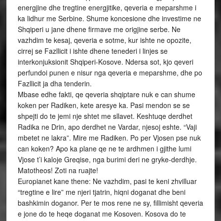
energjine dhe tregtine energjitike, qeveria e meparshme i
ka lidhur me Serbine. Shume koncesione dhe investime ne
Shqiperi u jane dhene firmave me origjine serbe. Ne
vazhdim te kesaj, qeveria e sotme, kur ishte ne opozite,
cirrej se Fazllicit i ishte dhene tenederi i linjes se
interkonjuksionit Shqiperi-Kosove. Ndersa sot, kjo qeveri
perfundoi punen e nisur nga qeveria e meparshme, dhe po
Fazllicit ja dha tenderin.
Mbase edhe fakti, qe qeveria shqiptare nuk e can shume
koken per Radiken, kete aresye ka. Pasi mendon se se
shpejti do te jemi nje shtet me sllavet. Keshtuqe derdhet
Radika ne Drin, apo derdhet ne Vardar, njesoj eshte. “Vaji
mbetet ne lakra”. Mire me Radiken. Po per Vjosen pse nuk
can koken? Apo ka plane qe ne te ardhmen i gjithe lumi
Vjose t’i kaloje Greqise, nga burimi deri ne gryke-derdhje.
Matotheos! Zoti na ruajte!
Europianet kane thene: Ne vazhdim, pasi te keni zhvilluar
“tregtine e lire” me njeri tjatrin, hiqni doganat dhe beni
bashkimin doganor. Per te mos rene ne sy, fillimisht qeveria
e jone do te heqe doganat me Kosoven. Kosova do te