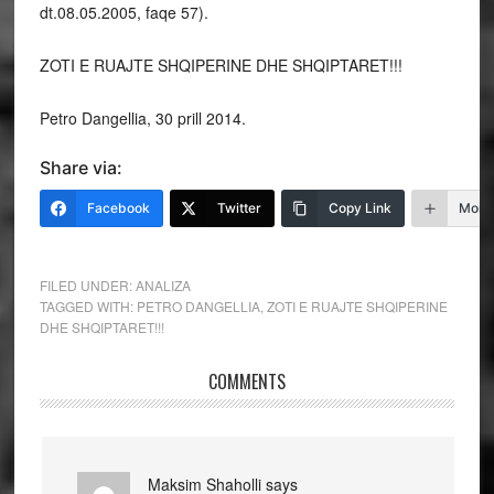
dt.08.05.2005, faqe 57).
ZOTI E RUAJTE SHQIPERINE DHE SHQIPTARET!!!
Petro Dangellia, 30 prill 2014.
Share via:
Facebook
Twitter
Copy Link
More
FILED UNDER:
ANALIZA
TAGGED WITH:
PETRO DANGELLIA
,
ZOTI E RUAJTE SHQIPERINE
DHE SHQIPTARET!!!
COMMENTS
Maksim Shaholli
says