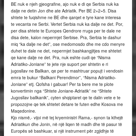
BE nuk e njeh gjeografine, ajo nuk e di qe Serbia nuk ka
dalje ne detin Jon dhe ate Adriatik. Per BE 2+2=5. Disa
shtete te fuqishme ne BE dhe qarqet e tyre kane interesa
te vecanta ne Serbi. Vertet Serbia nuk ka dalje ne det. Por,
per disa shtete te Europes Qendrore rruga per te dale ne
disa dete, kalon nepermjet Serbise. Pra, Serbia te dashur
miq “ka dalje ne det”, ose medomosdo dhe me cdo menyre
duhet te dale ne det, nepermjet bashkangjitjes me shtetet
qe kane dalje ne det. Pra, nuk eshte cudi qe “Nisma
Adriatiko-Joniane” te jete nje suport per shtetin e ri
jugosllav ne Ballkan, qe per te mashtruar popujt i vendosin
emra te bukur “Ballkani Perendimor”, “Nisma Adriatiko-
Joniane” etj. Qofsha i gabuar! Per ta bere me te plote
konvertimin nga “Shtete Joniane-Adriatik” ne “Shtete
Jugosllav ballkanik”, cyten shqiptaret qe te dalin vete e te
propozojne qe tek shtetet detare te futen edhe Kosova me
Maqedonine.
Kjo nismë,- vijoi më tej kryeministri Rama,- synon ta kthejë
Adriatikun dhe Jonin, në një liqen të madh dhe të pasur të
Europës së bashkuar, si një instrument për zgjidhje të