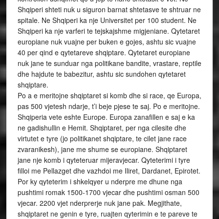
Shqiperi shteti nuk u siguron barnat shtetasve te shtruar ne
spitale. Ne Shqiperi ka nje Universitet per 100 student. Ne
Shqiperi ka nje varferi te tejskajshme migjeniane. Qytetaret
europiane nuk vuajne per buken e gojes, ashtu sic vuajne
40 per qind e qytetareve shqiptare. Qytetaret europiane
nuk jane te sunduar nga politikane bandite, vrastare, reptile
dhe hajdute te babezitur, ashtu sic sundohen qytetaret
shqiptare.
Po a e meritojne shqiptaret si komb dhe si race, qe Europa,
pas 500 vjetesh ndarje, t’i beje pjese te saj. Po e meritojne.
Shqiperia vete eshte Europe. Europa zanafillen e saj e ka
ne gadishullin e Hemit. Shqiptaret, per nga cilesite dhe
virtutet e tyre (jo politikanet shqiptare, te cilet jane race
zvaranikesh), jane me shume se europiane. Shqiptaret
jane nje komb i qyteteruar mijeravjecar. Qyteterimi i tyre
filloi me Pellazget dhe vazhdoi me Iliret, Dardanet, Epirotet.
Por ky qyteterim i shkelqyer u nderpre me dhune nga
pushtimi romak 1500-1700 vjecar dhe pushtimi osman 500
vjecar. 2200 vjet nderprerje nuk jane pak. Megjithate,
shqiptaret ne genin e tyre, ruajten qyterimin e te pareve te