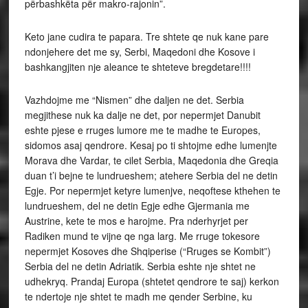
përbashkëta për makro-rajonin”.
Keto jane cudira te papara. Tre shtete qe nuk kane pare
ndonjehere det me sy, Serbi, Maqedoni dhe Kosove i
bashkangjiten nje aleance te shteteve bregdetare!!!!
Vazhdojme me “Nismen” dhe daljen ne det. Serbia
megjithese nuk ka dalje ne det, por nepermjet Danubit
eshte pjese e rruges lumore me te madhe te Europes,
sidomos asaj qendrore. Kesaj po ti shtojme edhe lumenjte
Morava dhe Vardar, te cilet Serbia, Maqedonia dhe Greqia
duan t’i bejne te lundrueshem; atehere Serbia del ne detin
Egje. Por nepermjet ketyre lumenjve, neqoftese kthehen te
lundrueshem, del ne detin Egje edhe Gjermania me
Austrine, kete te mos e harojme. Pra nderhyrjet per
Radiken mund te vijne qe nga larg. Me rruge tokesore
nepermjet Kosoves dhe Shqiperise (“Rruges se Kombit”)
Serbia del ne detin Adriatik. Serbia eshte nje shtet ne
udhekryq. Prandaj Europa (shtetet qendrore te saj) kerkon
te ndertoje nje shtet te madh me qender Serbine, ku