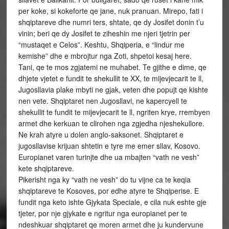
per koke, si kokeforte qe jane, nuk pranuan. Mirepo, fati i
shqiptareve dhe numri ters, shtate, qe dy Josifet donin t’u
vinin; beri qe dy Josifet te ziheshin me njeri tjetrin per
“mustaqet e Celos”. Keshtu, Shqiperia, e “lindur me
kemishe” dhe e mbrojtur nga Zoti, shpetoi kesaj here.
Tani, qe te mos zgjatemi ne muhabet. Te gjithe e dime, qe
dhjete vjetet e fundit te shekullit te XX, te mijevjecarit te ll,
Jugosllavia plake mbyti ne gjak, veten dhe popujt qe kishte
nen vete. Shqiptaret nen Jugosllavi, ne kapercyell te
shekullit te fundit te mijevjecarit te ll, ngriten krye, rrembyen
armet dhe kerkuan te clirohen nga zgjedha njeshekullore.
Ne krah atyre u dolen anglo-saksonet. Shqiptaret e
jugosllavise krijuan shtetin e tyre me emer sllav, Kosovo.
Europianet varen turinjte dhe ua mbajten “vath ne vesh”
kete shqiptareve.
Pikerisht nga ky “vath ne vesh” do tu vijne ca te keqia
shqiptareve te Kosoves, por edhe atyre te Shqiperise. E
fundit nga keto ishte Gjykata Speciale, e cila nuk eshte gje
tjeter, por nje gjykate e ngritur nga europianet per te
ndeshkuar shqiptaret qe moren armet dhe ju kundervune