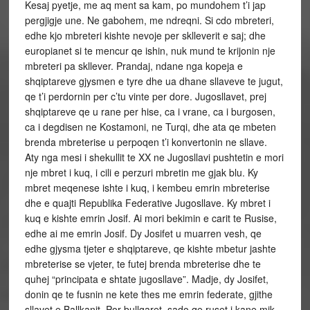
Kesaj pyetje, me aq ment sa kam, po mundohem t’i jap
pergjigje une. Ne gabohem, me ndreqni. Si cdo mbreteri,
edhe kjo mbreteri kishte nevoje per sklleverit e saj; dhe
europianet si te mencur qe ishin, nuk mund te krijonin nje
mbreteri pa skllever. Prandaj, ndane nga kopeja e
shqiptareve gjysmen e tyre dhe ua dhane sllaveve te jugut,
qe t’i perdornin per c’tu vinte per dore. Jugosllavet, prej
shqiptareve qe u rane per hise, ca i vrane, ca i burgosen,
ca i degdisen ne Kostamoni, ne Turqi, dhe ata qe mbeten
brenda mbreterise u perpoqen t’i konvertonin ne sllave.
Aty nga mesi i shekullit te XX ne Jugosllavi pushtetin e mori
nje mbret i kuq, i cili e perzuri mbretin me gjak blu. Ky
mbret meqenese ishte i kuq, i kembeu emrin mbreterise
dhe e quajti Republika Federative Jugosllave. Ky mbret i
kuq e kishte emrin Josif. Ai mori bekimin e carit te Rusise,
edhe ai me emrin Josif. Dy Josifet u muarren vesh, qe
edhe gjysma tjeter e shqiptareve, qe kishte mbetur jashte
mbreterise se vjeter, te futej brenda mbreterise dhe te
quhej “principata e shtate jugosllave”. Madje, dy Josifet,
donin qe te fusnin ne kete thes me emrin federate, gjithe
sllavet e Ballkanit. Por bullgaret, sado qe ruset i kane mik