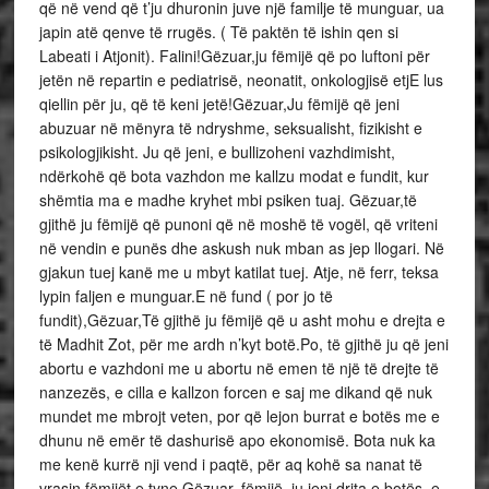
që në vend që t’ju dhuronin juve një familje të munguar, ua
japin atë qenve të rrugës. ( Të paktën të ishin qen si
Labeati i Atjonit). Falini!Gëzuar,ju fëmijë që po luftoni për
jetën në repartin e pediatrisë, neonatit, onkologjisë etjE lus
qiellin për ju, që të keni jetë!Gëzuar,Ju fëmijë që jeni
abuzuar në mënyra të ndryshme, seksualisht, fizikisht e
psikologjikisht. Ju që jeni, e bullizoheni vazhdimisht,
ndërkohë që bota vazhdon me kallzu modat e fundit, kur
shëmtia ma e madhe kryhet mbi psiken tuaj. Gëzuar,të
gjithë ju fëmijë që punoni që në moshë të vogël, që vriteni
në vendin e punës dhe askush nuk mban as jep llogari. Në
gjakun tuej kanë me u mbyt katilat tuej. Atje, në ferr, teksa
lypin faljen e munguar.E në fund ( por jo të
fundit),Gëzuar,Të gjithë ju fëmijë që u asht mohu e drejta e
të Madhit Zot, për me ardh n’kyt botë.Po, të gjithë ju që jeni
abortu e vazhdoni me u abortu në emen të një të drejte të
nanzezës, e cilla e kallzon forcen e saj me dikand që nuk
mundet me mbrojt veten, por që lejon burrat e botës me e
dhunu në emër të dashurisë apo ekonomisë. Bota nuk ka
me kenë kurrë nji vend i paqtë, për aq kohë sa nanat të
vrasin fëmijët e tyne.Gëzuar, fëmijë, ju jeni drita e botës, e