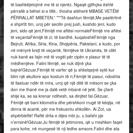
të bashkëjetojmë me të si njerëz. Ngaqë gjithçka është
përrallë a bëhet si e tillë,- thosha atëherë MBASE VETËM
PËRRALLAT MBETEN.” ***Të dashtun fëmijë,Me pastërtinë
e shpirtit tim, uroj për secilin prej jush, kushdo jeni, kudo
jeni, sido që jeni,Fëmijë me aftësi normaleFëmijë me aftësi
të veçantaFëmijë të zi, të bardhë, kuqaloshëFëmijë nga
Bejruti, Afrika, Siria, Kina, Shqipëria, Pakistani, e kudo, por
në mënyrë krejt të veçantë, fëmijëve të Ukrainës, të cilët
nuk kanë as fajin më të vogël për cipën e plasur të të
mëdhenjëve. Falini fëmijë, se nuk dijnë çka
bajnë!Gëzuar,Fëmijë të varfer që ju shkelqejnë sytë kur
blini një akullore apo kostum të ri,Fëmijë të pasur, ndoshta
të llastuar ndër të mira, uroj që një ditë të mësoni se çka
don me thanë me ja dalë vetë mbanë në jetë. Se çfarë
shije ka, se sa krenar ndihesh, sa dinjitet fal.Gëzuar,
Fëmijë që bani kilometra dhe përshkoni rrugë të këqija, në
dimra të acartë, për me frekuentu shkollën. Ai Zot, ua
shpërbleftë! Raftë drita e dijes mbi ju, u bafshi yje
n’errsinë!Gëzuar,Ju fëmijë të jetimores, që u rreshken faqet
para kohe, në mungesë të nji ledhe amsore.Falini dhe ata