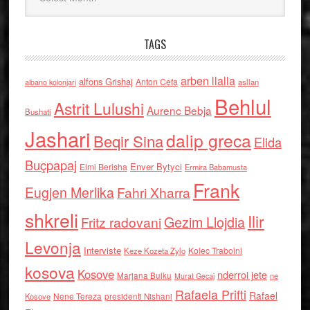
TAGS
arben llalla
alfons Grishaj
Anton Cefa
asllan
albano kolonjari
Behlul
Astrit Lulushi
Aurenc Bebja
Bushati
Jashari
dalip greca
Beqir Sina
Elida
Buçpapaj
Enver Bytyci
Elmi Berisha
Ermira Babamusta
Frank
Eugjen Merlika
Fahri Xharra
shkreli
Ilir
Gezim Llojdia
Fritz radovani
Levonja
Interviste
Kolec Traboini
Keze Kozeta Zylo
kosova
Kosove
nderroi jete
Marjana Bulku
ne
Murat Gecaj
Rafaela Prifti
Rafael
Nene Tereza
Kosove
presidenti Nishani