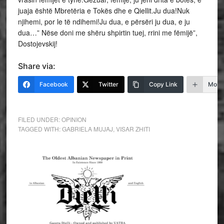
juaja është Mbretëria e Tokës dhe e Qiellit.Ju dua!Nuk
njihemi, por le të ndihemi!Ju dua, e përsëri ju dua, e ju
dua…” Nëse doni me shëru shpirtin tuej, rrini me fëmijë”,
Dostojevskij!
Share via:
Facebook
Twitter
Copy Link
More
FILED UNDER:
OPINION
TAGGED WITH:
GABRIELA MUJAJ
,
VISAR ZHITI