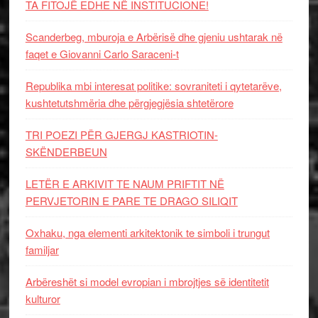
TA FITOJË EDHE NË INSTITUCIONE!
Scanderbeg, mburoja e Arbërisë dhe gjeniu ushtarak në
faqet e Giovanni Carlo Saraceni-t
Republika mbi interesat politike: sovraniteti i qytetarëve,
kushtetutshmëria dhe përgjegjësia shtetërore
TRI POEZI PËR GJERGJ KASTRIOTIN-
SKËNDERBEUN
LETËR E ARKIVIT TE NAUM PRIFTIT NË
PERVJETORIN E PARE TE DRAGO SILIQIT
Oxhaku, nga elementi arkitektonik te simboli i trungut
familjar
Arbëreshët si model evropian i mbrojtjes së identitetit
kulturor