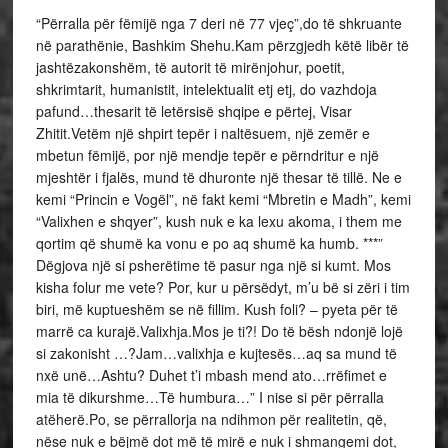
“Përralla për fëmijë nga 7 deri në 77 vjeç”,do të shkruante
në parathënie, Bashkim Shehu.Kam përzgjedh këtë libër të
jashtëzakonshëm, të autorit të mirënjohur, poetit,
shkrimtarit, humanistit, intelektualit etj etj, do vazhdoja
pafund…thesarit të letërsisë shqipe e përtej, Visar
Zhitit.Vetëm një shpirt tepër i naltësuem, një zemër e
mbetun fëmijë, por një mendje tepër e përndritur e një
mjeshtër i fjalës, mund të dhuronte një thesar të tillë. Ne e
kemi “Princin e Vogël”, në fakt kemi “Mbretin e Madh”, kemi
“Valixhen e shqyer”, kush nuk e ka lexu akoma, i them me
qortim që shumë ka vonu e po aq shumë ka humb. ***”
Dëgjova një si psherëtime të pasur nga një si kumt. Mos
kisha folur me vete? Por, kur u përsëdyt, m’u bë si zëri i tim
biri, më kuptueshëm se në fillim. Kush foli? – pyeta për të
marrë ca kurajë.Valixhja.Mos je ti?! Do të bësh ndonjë lojë
si zakonisht …?Jam…valixhja e kujtesës…aq sa mund të
nxë unë…Ashtu? Duhet t’i mbash mend ato…rrëfimet e
mia të dikurshme…Të humbura…” I nise si për përralla
atëherë.Po, se përrallorja na ndihmon për realitetin, që,
nëse nuk e bëjmë dot më të mirë e nuk i shmangemi dot,