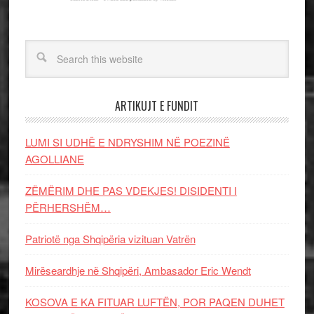
ARTIKUJT E FUNDIT
LUMI SI UDHË E NDRYSHIM NË POEZINË
AGOLLIANE
ZËMËRIM DHE PAS VDEKJES! DISIDENTI I
PËRHERSHËM…
Patriotë nga Shqipëria vizituan Vatrën
Mirëseardhje në Shqipëri, Ambasador Eric Wendt
KOSOVA E KA FITUAR LUFTËN, POR PAQEN DUHET