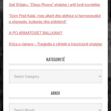
Sali Shijaku, “Diego Rivera” shqiptar i artit tonë kombëtar
“Dom Fred Kalaj, mes altarit dhe atdheut si hermeneutikë
e shpresës, kujtesës dhe shërbimit”
A PO ARMATOSET BALLKANI?
Kriza e vlerave – Tragjedia e vërtetë e tranzicionit shqiptar
KATEGORITË
Kategoritë
ARKIV
Arkiv