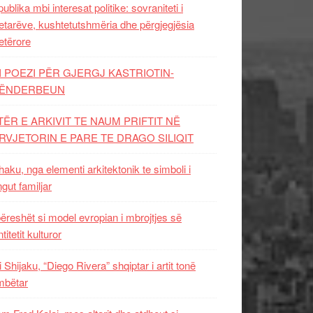
ublika mbi interesat politike: sovraniteti i
etarëve, kushtetutshmëria dhe përgjegjësia
etërore
I POEZI PËR GJERGJ KASTRIOTIN-
ËNDERBEUN
TËR E ARKIVIT TE NAUM PRIFTIT NË
RVJETORIN E PARE TE DRAGO SILIQIT
aku, nga elementi arkitektonik te simboli i
ngut familjar
ëreshët si model evropian i mbrojtjes së
titetit kulturor
i Shijaku, “Diego Rivera” shqiptar i artit tonë
mbëtar