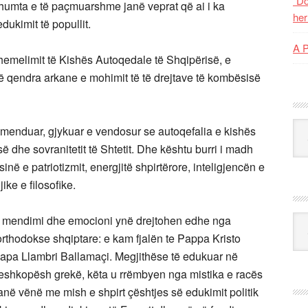
“Do
 shumta e të paçmuarshme janë veprat që ai i ka
her
dukimit të popullit.
A 
themelimit të Kishës Autoqedale të Shqipërisë, e
në qendra arkane e mohimit të të drejtave të kombësisë
Kat
a menduar, gjykuar e vendosur se autoqefalia e kishës
 dhe sovranitetit të Shtetit. Dhe kështu burri i madh
në e patriotizmit, energjitë shpirtërore, inteligjencën e
ke e filosofike.
artë, mendimi dhe emocioni ynë drejtohen edhe nga
Ark
s orthodokse shqiptare: e kam fjalën te Pappa Kristo
apa Llambri Ballamaçi. Megjithëse të edukuar në
 peshkopësh grekë, këta u rrëmbyen nga mistika e racës
i janë vënë me mish e shpirt çështjes së edukimit politik