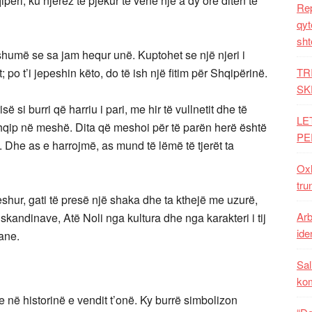
përi, ku njerëz të pjekur të venë një a dy orë ditën të
Rep
qyt
sht
humë se sa jam hequr unë. Kuptohet se një njeri i
 po t’i jepeshin këto, do të ish një fitim për Shqipërinë.
TR
SK
 si burri që harriu i pari, me hir të vullnetit dhe të
LE
n shqip në meshë. Dita që meshoi për të parën herë është
PE
. Dhe as e harrojmë, as mund të lëmë të tjerët ta
Oxh
tru
eshur, gati të presë një shaka dhe ta kthejë me uzurë,
Arb
andinave, Atë Noli nga kultura dhe nga karakteri i tij
iden
iane.
Sal
ko
 në historinë e vendit t’onë. Ky burrë simbolizon