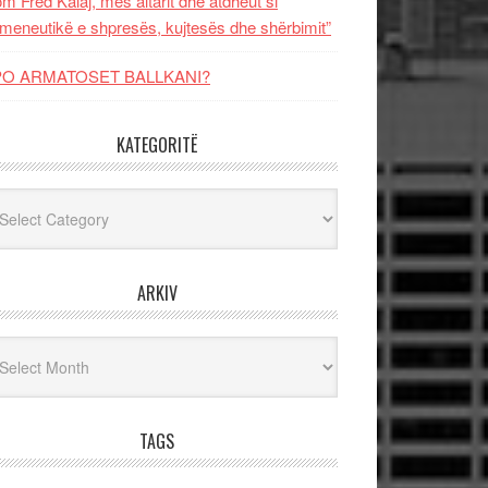
m Fred Kalaj, mes altarit dhe atdheut si
meneutikë e shpresës, kujtesës dhe shërbimit”
PO ARMATOSET BALLKANI?
KATEGORITË
egoritë
ARKIV
iv
TAGS