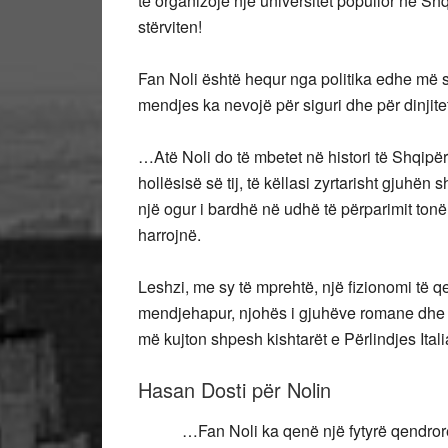
të organizojë një universitet popullor në Shqi
stërviten!
Fan Noli është hequr nga politika edhe më s
mendjes ka nevojë për siguri dhe për dinjitet;
…Atë Noli do të mbetet në histori të Shqipërisë
hollësisë së tij, të këllasi zyrtarisht gjuhë
një ogur i bardhë në udhë të përparimit tonë
harrojnë.
Leshzi, me sy të mprehtë, një fizionomi të q
mendjehapur, njohës i gjuhëve romane dhe sk
më kujton shpesh kishtarët e Përlindjes Ital
Hasan Dosti për Nolin
…Fan Noli ka qenë një fytyrë qendrore