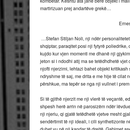
kombëtar. Kështu ata janë bërë objekt i mal
martirizuan prej andartëve grekë…
Ernes
…Stefan Stiljan Noli, nji ndër personalitete
shqiptar, paraqitet posi nji fytyrë poliedrik
kujdo kur vjen momenti me dhanë nji gjykim s
jeton si i ndodhi atij ma se tetëdhdhetë vjet
njofti njerzimi, lehtazi bahet objekt kritikash
ndryshme të saj, me drita e me hije të cilat 
përshkue, ma tepër se nga nji vullnet i prem 
Si të gjithë njerzit me nji vlerë të veçantë
shpesh herë arrin në parosizëm ndër lëvdues
nji njeriu, qi gjatë tetëdhetë vjetve rresht 
sendërtimit të nji ideali, i cili synthetizont
duhet vu në nji kandar të drejtë. Gabimet as