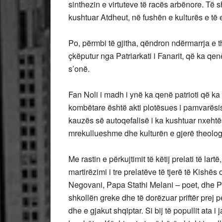
sinthezin e virtuteve të racës arbënore. Të
kushtuar Atdheut, në fushën e kulturës e të e
Po, përmbi të gjitha, qëndron ndërmarrja e 
çkëputur nga Patriarkati i Fanarit, që ka qe
s’onë.
Fan Noli i madh i ynë ka qenë patrioti që k
kombëtare është akti plotësues i pamvarësisë
kauzës së autoqefalisë i ka kushtuar nxehtësi
mrekullueshme dhe kulturën e gjerë theologji
Me rastin e përkujtimit të këtij prelati të l
martirëzimi i tre prelatëve të tjerë të Kishë
Negovani, Papa Stathi Melani – poet, dhe P
shkollën greke dhe të dorëzuar priftër prej
dhe e gjakut shqiptar. Si bij të popullit ata 