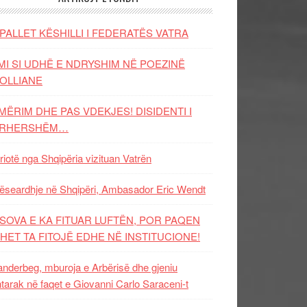
PALLET KËSHILLI I FEDERATËS VATRA
MI SI UDHË E NDRYSHIM NË POEZINË
OLLIANE
MËRIM DHE PAS VDEKJES! DISIDENTI I
ËRHERSHËM…
riotë nga Shqipëria vizituan Vatrën
ëseardhje në Shqipëri, Ambasador Eric Wendt
SOVA E KA FITUAR LUFTËN, POR PAQEN
HET TA FITOJË EDHE NË INSTITUCIONE!
nderbeg, mburoja e Arbërisë dhe gjeniu
tarak në faqet e Giovanni Carlo Saraceni-t