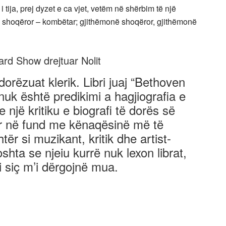
i tija, prej dyzet e ca vjet, vetëm në shërbim të një
uash, shoqëror – kombëtar; gjithëmonë shoqëror, gjithëmonë
rd Show drejtuar Nolit
rëzuat klerik. Libri juaj “Bethoven
uk është predikimi a hagjiografia e
e një kritiku e biografi të dorës së
er në fund me kënaqësinë më të
r si muzikant, kritik dhe artist-
oshta se njeiu kurrë nuk lexon librat,
 siç m’i dërgojnë mua.