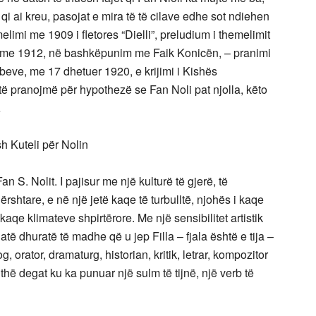
qi ai kreu, pasojat e mira të të cilave edhe sot ndiehen
elimi me 1909 i fletores “Dielli”, preludium i themelimit
 me 1912, në bashkëpunim me Faik Konicën, – pranimi
beve, me 17 dhetuer 1920, e krijimi i Kishës
ë pranojmë për hypothezë se Fan Noli pat njolla, këto
…
sh Kuteli për Nolin
 S. Nolit. I pajisur me një kulturë të gjerë, të
rshtare, e në një jetë kaqe të turbulltë, njohës i kaqe
kaqe klimateve shpirtërore. Me një sensibilitet artistik
atë dhuratë të madhe që u jep Filla – fjala është e tija –
, orator, dramaturg, historian, kritik, letrar, kompozitor
ithë degat ku ka punuar një sulm të tijnë, një verb të