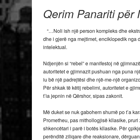
Qerim Panariti për 
“…Noli ish një person kompleks dhe ekstr
dhe i gjerë nga mejtimet, enciklopedik nga di
intelektual.
Ndjenjën si “rebel” e manifestoj në gjimnaz
autoritetet e gjimnazit pushuan nga puna një 
iu bë një padrejtësi dhe një-me-një organizo
Për shkak të këtij rebelimi, autoritetet e gji
t’ia jepnin në Qërshor, sipas zakonit.
Më duket se nuk gabohem shumë po t’a karak
Prometheu, pas mithollogjisë kllasike, pruri 
shkencëtari i parë i botës kllasike. Për çpikj
perënditë ziliqare dhe reaksionare, dërguan