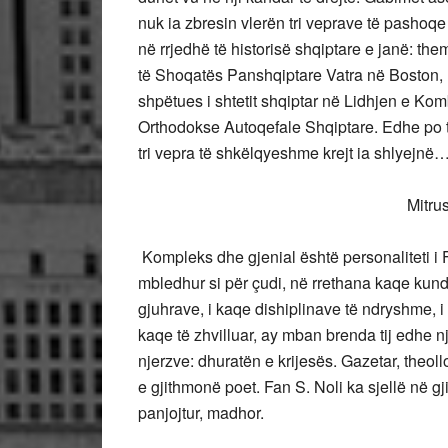
nuk ia zbresin vlerën tri veprave të pashoqe 
në rrjedhë të historisë shqiptare e janë: them
të Shoqatës Panshqiptare Vatra në Boston,
shpëtues i shtetit shqiptar në Lidhjen e Kom
Orthodokse Autoqefale Shqiptare. Edhe po t
tri vepra të shkëlqyeshme krejt ia shlyejnë
Mitru
Kompleks dhe gjenial është personaliteti i Fan
mbledhur si për çudi, në rrethana kaqe kundë
gjuhrave, i kaqe dishiplinave të ndryshme, i 
kaqe të zhvilluar, ay mban brenda tij edhe nj
njerzve: dhuratën e krijesës. Gazetar, theollog
e gjithmonë poet. Fan S. Noli ka sjellë në gj
panjojtur, madhor.