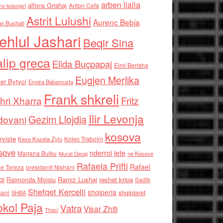
arben llalla
alfons Grishaj
Anton Cefa
no kolonjari
Astrit Lulushi
Aurenc Bebja
an Bushati
ehlul Jashari
Beqir Sina
alip greca
Elida Buçpapaj
Elmi Berisha
Eugjen Merlika
er Bytyci
Ermira Babamusta
Frank shkreli
hri Xharra
Fritz
Ilir Levonja
Gezim Llojdia
dovani
kosova
rviste
Kolec Traboini
Keze Kozeta Zylo
sove
nderroi jete
Marjana Bulku
ne Kosove
Murat Gecaj
Rafaela Prifti
Rafael
e Tereza
presidenti Nishani
qi
Raimonda Moisiu
Ramiz Lushaj
reshat kripa
Sadik
Shefqet Kercelli
shqiperia
hani
shqiptaret
SHBA
kol Paja
Vatra
Visar Zhiti
Thaci