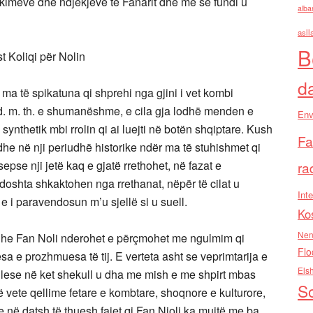
lkimeve dhe ndjekjeve të Fanarit dhe më së fundi u
alba
asll
B
t Koliqi për Nolin
d
t ma të spikatuna qi shprehi nga gjini i vet kombi
e, d. m. th. e shumanëshme, e cila gja lodhë menden e
Env
ynthetik mbi rrolin qi ai luejti në botën shqiptare. Kush
Fa
 dhe në nji periudhë historike ndër ma të stuhishmet qi
 sepse nji jetë kaq e gjatë rrethohet, në fazat e
ra
ndoshta shkaktohen nga rrethanat, nëpër të cilat u
Inte
e i paravendosun m’u sjellë si u suell.
Ko
Nen
, edhe Fan Noli nderohet e përçmohet me ngulmim qi
Flo
a e prozhmuesa të tij. E verteta asht se veprimtarija e
Els
gjallese në ket shekull u dha me mish e me shpirt mbas
So
e në vete qellime fetare e kombtare, shoqnore e kulturore,
e në datsh të thuesh fajet qi Fan Nioli ka mujtë me ba,