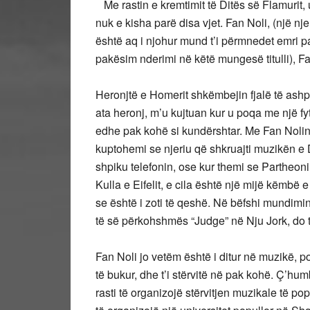
Me rastin e kremtimit të Ditës së Flamurit, 
nuk e kisha parë disa vjet. Fan Noli, (një nje
është aq i njohur mund t’i përmnedet emri pa 
pakësim nderimi në këtë mungesë titulli), F
Heronjtë e Homerit shkëmbejin fjalë të ashp
ata heronj, m’u kujtuan kur u poqa me një fy
edhe pak kohë si kundërshtar. Me Fan Nolin
kuptohemi se njeriu që shkruajti muzikën e
shpiku telefonin, ose kur themi se Partheo
Kulla e Eifelit, e cila është një mijë këmbë e
se është i zoti të qeshë. Në bëfshi mundimin
të së përkohshmës “Judge” në Nju Jork, do të 
Fan Noli jo vetëm është i ditur në muzikë, po 
të bukur, dhe t’i stërvitë në pak kohë. Ç’humb
rasti të organizojë stërvitjen muzikale të pop