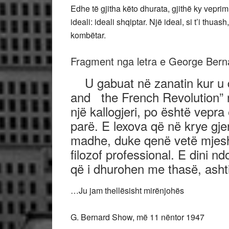
Edhe të gjitha këto dhurata, gjithë ky veprim 
ideali: ideali shqiptar. Një ideal, si t’i th
kombëtar.
Fragment nga letra e George Berna
U gabuat në zanatin kur u do
and the French Revolution” n
një kallogjeri, po është vepra 
parë. E lexova që në krye gj
madhe, duke qenë vetë mjeshtë
filozof professional. E dini nd
që i dhurohen me thasë, ashti
…Ju jam thellësisht mirënjohës
G. Bernard Show, më 11 nëntor 1947