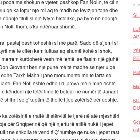
u poqa me shokun e vjetër, peshkop Fan Nolin, të cilin
riu që ka lojtur një rol aq të madh në lëvizjen tonë dhe
SH
ndonjë titull si një fytyre historike, pa hyrë në ndonjë
an Noli, thom, s’ka ndërruar shumë.
LU
AG
ra, pastaj bashkoheshin si më parë. Sado që s’jemi si
tyrë me të cilën kam luftuar aq shumë kohë si shok,
ZË
P
 merrem kurdoherë vesh më lehtë, se flasim një gjuhë:
 Don Giovanit bëri një punë më të madhe se njeriu që
Pat
ni edhe Tarxh Mahali janë monumente më të larta se
 lartë. Fan Noli është edhe i ri, prova më e mirë është
Mir
 e këndoni një letër time të botuar në numër të Janarit
shihni se ç’kuptim të thellë i jep zotërisë për qeshje.
KO
DU
ka zotësinë e rrallë të stërvitë të tjerë në atë mjeshtëri
Sca
je për Shqipërinë që një njeriu të atillë nukë i jepet
ush
ullit në shkolla të vendit! Ç’humbje që nukë i jepet rast