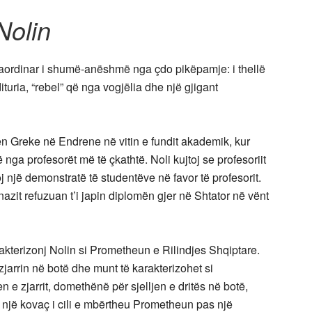
Nolin
aordinar i shumë-anëshmë nga çdo pikëpamje: i thellë
turia, “rebel” që nga vogjëlia dhe një gjigant
ën Greke në Endrene në vitin e fundit akademik, kur
nga profesorët më të çkathtë. Noli kujtoj se profesoriit
j një demonstratë të studentëve në favor të profesorit.
mnazit refuzuan t’i japin diplomën gjer në Shtator në vënt
terizonj Nolin si Prometheun e Rilindjes Shqiptare.
zjarrin në botë dhe munt të karakterizohet si
en e zjarrit, domethënë për sjelljen e dritës në botë,
 një kovaç i cili e mbërtheu Prometheun pas një