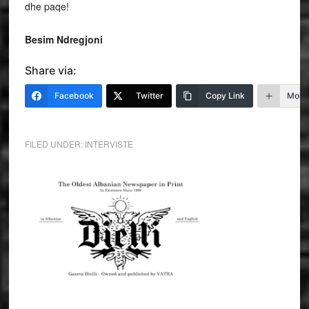
dhe paqe!
Besim Ndregjoni
Share via:
Facebook
Twitter
Copy Link
More
FILED UNDER:
INTERVISTE