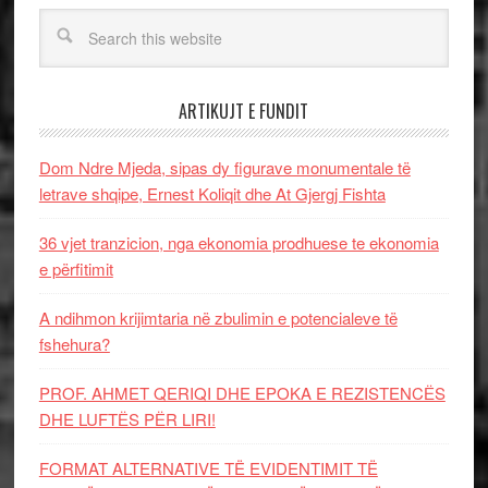
ARTIKUJT E FUNDIT
Dom Ndre Mjeda, sipas dy figurave monumentale të
letrave shqipe, Ernest Koliqit dhe At Gjergj Fishta
36 vjet tranzicion, nga ekonomia prodhuese te ekonomia
e përfitimit
A ndihmon krijimtaria në zbulimin e potencialeve të
fshehura?
PROF. AHMET QERIQI DHE EPOKA E REZISTENCЁS
DHE LUFTЁS PЁR LIRI!
FORMAT ALTERNATIVE TË EVIDENTIMIT TË