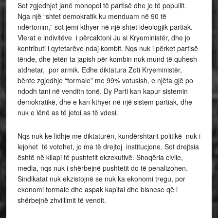
Sot zgjedhjet janë monopol të partisë dhe jo të popullit.
Nga një “shtet demokratik ku menduam në 90 të
ndërtonim,” sot jemi kthyer në një shtet ideologjik partiak.
Vlerat e indivitëve i përcaktoni Ju si Kryeministër, dhe jo
kontributi i qytetarëve ndaj kombit. Nqs nuk i përket partisë
tënde, dhe jetën ta japish për kombin nuk mund të quhesh
atdhetar, por armik. Edhe diktatura Zoti Kryeministër,
bënte zgjedhje “formale” me 99% votusish, e njëta gjë po
ndodh tani në venditn tonë. Dy Parti kan kapur sistemin
demokratikë, dhe e kan kthyer në një sistem partiak, dhe
nuk e lënë as të jetoi as të vdesi.
Nqs nuk ke lidhje me diktaturën, kundërshtarit politikë nuk i
lejohet të votohet, jo ma të drejtoj institucjone. Sot drejtsia
është në kllapi të pushtetit ekzekutivë. Shoqëria civile,
media, nqs nuk i shërbejnë pushtetit do të penalizohen.
Sindikatat nuk ekzistojnë se nuk ka ekonomi tregu, por
ekonomi formale dhe aspak kapital dhe bisnese që i
shërbejnë zhvillimit të vendit.