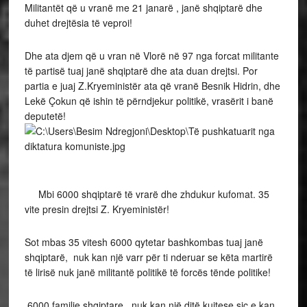
Militantët që u vranë me 21 janarë , janë shqiptarë dhe
duhet drejtësia të veproi!
Dhe ata djem që u vran në Vlorë në 97 nga forcat militante
të partisë tuaj janë shqiptarë dhe ata duan drejtsi. Por
partia e juaj Z.Kryeministër ata që vranë Besnik Hidrin, dhe
Lekë Çokun që ishin të përndjekur politikë, vrasërit i banë
deputetë!
Mbi 6000 shqiptarë të vrarë dhe zhdukur kufomat. 35
vite presin drejtsi Z. Kryeministër!
Sot mbas 35 vitesh 6000 qytetar bashkombas tuaj janë
shqiptarë, nuk kan një varr për ti nderuar se këta martirë
të lirisë nuk janë militantë politikë të forcës tënde politike!
6000 familje shqiptare, nuk kan një ditë kujtese siç e kan