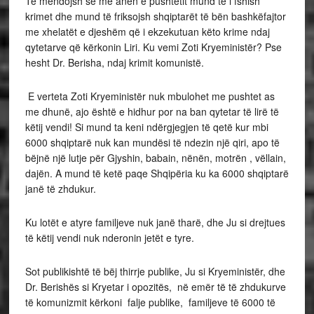
Të mendojsh se me anën e pushtetit mund të i fshish
krimet dhe mund të friksojsh shqiptarët të bën bashkëfajtor
me xhelatët e djeshëm që i ekzekutuan këto krime ndaj
qytetarve që kërkonin Liri. Ku vemi Zoti Kryeministër? Pse
hesht Dr. Berisha, ndaj krimit komunistë.
E verteta Zoti Kryeministër nuk mbulohet me pushtet as
me dhunë, ajo është e hidhur por na ban qytetar të lirë të
këtij vendi! Si mund ta keni ndërgjegjen të qetë kur mbi
6000 shqiptarë nuk kan mundësi të ndezin një qiri, apo të
bëjnë një lutje për Gjyshin, babain, nënën, motrën , vëllain,
dajën. A mund të ketë paqe Shqipëria ku ka 6000 shqiptarë
janë të zhdukur.
Ku lotët e atyre familjeve nuk janë tharë, dhe Ju si drejtues
të këtij vendi nuk nderonin jetët e tyre.
Sot publikishtë të bëj thirrje publike, Ju si Kryeministër, dhe
Dr. Berishës si Kryetar i opozitës, në emër të të zhdukurve
të komunizmit kërkoni falje publike, familjeve të 6000 të