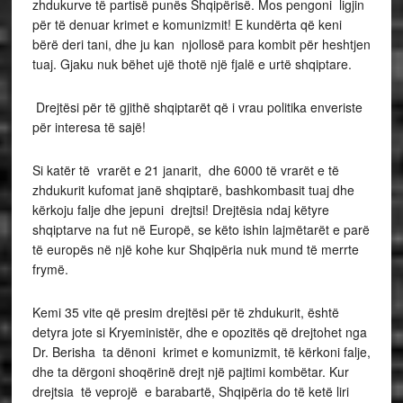
zhdukurve të partisë punës Shqipërisë. Mos pengoni ligjin
për të denuar krimet e komunizmit! E kundërta që keni
bërë deri tani, dhe ju kan njollosë para kombit për heshtjen
tuaj. Gjaku nuk bëhet ujë thotë një fjalë e urtë shqiptare.
Drejtësi për të gjithë shqiptarët që i vrau politika enveriste
për interesa të sajë!
Si katër të vrarët e 21 janarit, dhe 6000 të vrarët e të
zhdukurit kufomat janë shqiptarë, bashkombasit tuaj dhe
kërkoju falje dhe jepuni drejtsi! Drejtësia ndaj këtyre
shqiptarve na fut në Europë, se këto ishin lajmëtarët e parë
të europës në një kohe kur Shqipëria nuk mund të merrte
frymë.
Kemi 35 vite që presim drejtësi për të zhdukurit, është
detyra jote si Kryeministër, dhe e opozitës që drejtohet nga
Dr. Berisha ta dënoni krimet e komunizmit, të kërkoni falje,
dhe ta dërgoni shoqërinë drejt një pajtimi kombëtar. Kur
drejtsia të veprojë e barabartë, Shqipëria do të ketë liri