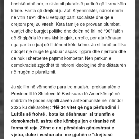
bashkëudhëtare, e sistemit pluralistë partinë që i kreu këto
krime. Partia që drejtoni ju Zoti Kryeministër, ndrroi emrin
në vitin 1991 dhe u vetquajt parti socialiste dhe që e
drejtoni prej 20 vitesh! Këta familje që provuan plumbat,
vuatjet dhe burgjet politike dhe dolën në liri në “90” falën
që Shqipëria të mos kishte gjak, urretje, por ata kërkuan
nga partia e juaj që ti dënoni këto krime. Ju si forcë politike
ndoqët një rrugë të gabuar aspak ligjore dhe njerzore dhe
që nuk i shërbente pajtimit kombëtar. Nën petkun e
demokracisë zgjodhët të mbroni ideologjinë dhe diktaturën
në rrugën e pluralizmit.
Ju sjellim në vëmendje para tre muajsh, proklamatën e
Presidentit të Shteteve të Bashkuara të Amerikës që në
shërbim të paqes shpalli Javën antikomuniste në nëndor
2025 ku deklarohej : “
Në 34 vitet që nga përfundimi i
Luftës së ftohtë , bota ka dëshmuar si triumfin e
demokracisë, ashtu dhe këmbguljen e tiranisë në
forma të reja. Zërat e rinj përsërisin gënjeshtrat e
vjetra, duke i veshur ato me gjuhën e “drejtsisë