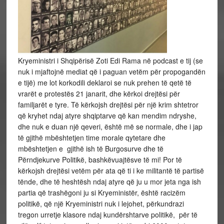
Kryeministri i Shqipërisë Zoti Edi Rama në podcast e tij (se
nuk i mjaftojnë mediat që i paguan vetëm për propogandën
e tijë) me lot korkodili deklaroi se nuk prehen të qetë të
vrarët e protestës 21 janarit, dhe kërkoi drejtësi për
familjarët e tyre. Të kërkojsh drejtësi për një krim shtetror
që kryhet ndaj atyre shqiptarve që kan mendim ndryshe,
dhe nuk e duan një qeveri, është më se normale, dhe i jap
të gjithë mbështetjen time morale qytetare dhe
mbështetjen e gjithë ish të Burgosurve dhe të
Përndjekurve Politikë, bashkëvuajtësve të mi! Por të
kërkojsh drejtësi vetëm për ata që ti i ke militantë të partisë
tënde, dhe të heshtësh ndaj atyre që ju u mor jeta nga ish
partia që trashëgoni ju si Kryeministër, është racizëm
politikë, që një Kryeministri nuk i lejohet, përkundrazi
tregon urretje klasore ndaj kundërshtarve politikë, për të