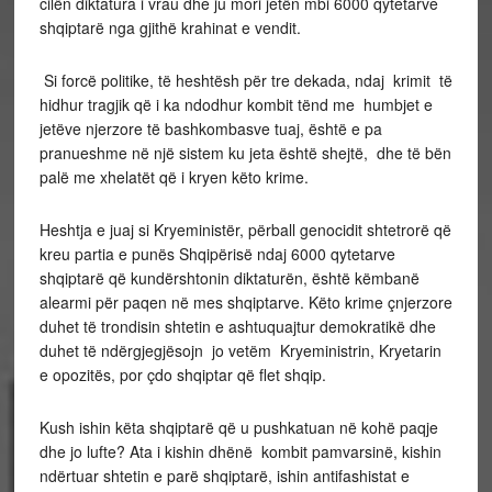
cilën diktatura i vrau dhe ju mori jetën mbi 6000 qytetarve
shqiptarë nga gjithë krahinat e vendit.
Si forcë politike, të heshtësh për tre dekada, ndaj krimit të
hidhur tragjik që i ka ndodhur kombit tënd me humbjet e
jetëve njerzore të bashkombasve tuaj, është e pa
pranueshme në një sistem ku jeta është shejtë, dhe të bën
palë me xhelatët që i kryen këto krime.
Heshtja e juaj si Kryeministër, përball genocidit shtetrorë që
kreu partia e punës Shqipërisë ndaj 6000 qytetarve
shqiptarë që kundërshtonin diktaturën, është këmbanë
alearmi për paqen në mes shqiptarve. Këto krime çnjerzore
duhet të trondisin shtetin e ashtuquajtur demokratikë dhe
duhet të ndërgjegjësojn jo vetëm Kryeministrin, Kryetarin
e opozitës, por çdo shqiptar që flet shqip.
Kush ishin këta shqiptarë që u pushkatuan në kohë paqje
dhe jo lufte? Ata i kishin dhënë kombit pamvarsinë, kishin
ndërtuar shtetin e parë shqiptarë, ishin antifashistat e