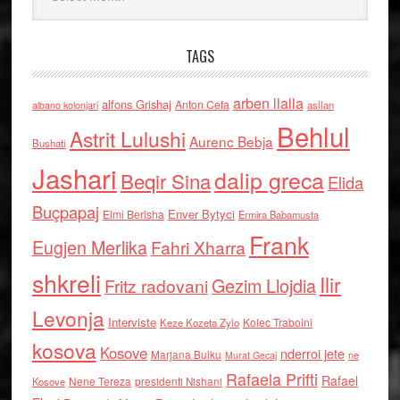
TAGS
arben llalla
alfons Grishaj
Anton Cefa
asllan
albano kolonjari
Behlul
Astrit Lulushi
Aurenc Bebja
Bushati
Jashari
dalip greca
Beqir Sina
Elida
Buçpapaj
Enver Bytyci
Elmi Berisha
Ermira Babamusta
Frank
Eugjen Merlika
Fahri Xharra
shkreli
Ilir
Gezim Llojdia
Fritz radovani
Levonja
Interviste
Kolec Traboini
Keze Kozeta Zylo
kosova
Kosove
nderroi jete
Marjana Bulku
ne
Murat Gecaj
Rafaela Prifti
Rafael
Nene Tereza
Kosove
presidenti Nishani