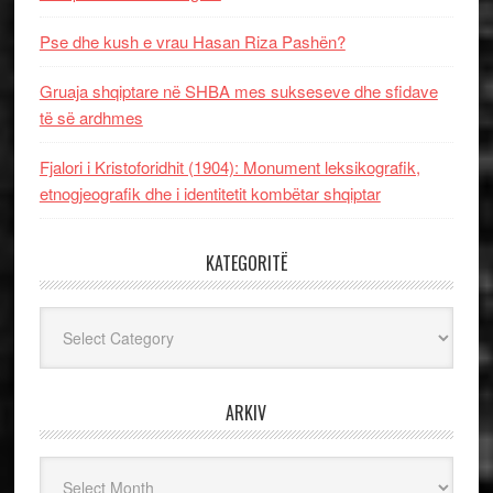
Pse dhe kush e vrau Hasan Riza Pashën?
Gruaja shqiptare në SHBA mes sukseseve dhe sfidave
të së ardhmes
Fjalori i Kristoforidhit (1904): Monument leksikografik,
etnogjeografik dhe i identitetit kombëtar shqiptar
KATEGORITË
Kategoritë
ARKIV
Arkiv