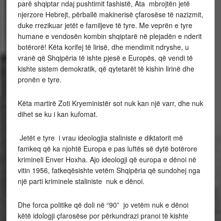
parë shqiptar ndaj pushtimit fashistë, Ata mbrojtën jetë
njerzore Hebrejt, përballë makinerisë çfarosëse të nazizmit,
duke rrezikuar jetët e familjeve të tyre. Me veprën e tyre
humane e vendosën kombin shqiptarë në plejadën e nderit
botërorë! Këta korifej të lirisë, dhe mendimit ndryshe, u
vranë që Shqipëria të ishte pjesë e Europës, që vendi të
kishte sistem demokratik, që qytetarët të kishin lirinë dhe
pronën e tyre.
Këta martirë Zoti Kryeministër sot nuk kan një varr, dhe nuk
dihet se ku i kan kufomat.
Jetët e tyre i vrau ideologjia staliniste e diktatorit më
famkeq që ka njohtë Europa e pas luftës së dytë botërore
krimineli Enver Hoxha. Ajo ideologji që europa e dënoi në
vitin 1956, fatkeqësishte vetëm Shqipëria që sundohej nga
një parti kriminele staliniste nuk e dënoi.
Dhe forca politike që doli në “90” jo vetëm nuk e dënoi
këtë idologji çfarosëse por përkundrazi pranoi të kishte