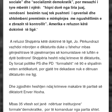
sociale” dhe “socializmit demokratik”, por mesazhi i
tyre mbetët i njëtë: “hiqni dorë nga liria juaj,
vendosni besimin tuaj tek pushteti i qeverisë dhe
shkëmbeni premtimin e mirëqënjes me ngushëllimin e
e zbrazët të kontrollit”. Amerika e refuzon këtë
doktrinë të ligë
.”
A refuzoi Shqipëria këtë doktrinë të ligë, Jo. Përkundrazi
vazhdoi mbrotjen e diktaturës duke u fshehur mbas
gënjeshtrave të pjesëmarrjes së komunistave në luftën e
dytë botërore! Shqipëria heshti ndaj krimeve të diktaturës,
Dy forcat politike PS dhe PD “formalisht” në 90 e shpallnin
veten antidikaturë, por gjatë tre dekadave nuk e dënuan
diktaturën me ligj.
Dhe zgjodhën heshtjen ndaj krimeve makabre të partisë së
diktatorit Enver Hoxha.
Mbas 35 vitesh sot janë ndërtuar institucjone”
formale”demokratike, por të komanduar nga partia shtet.