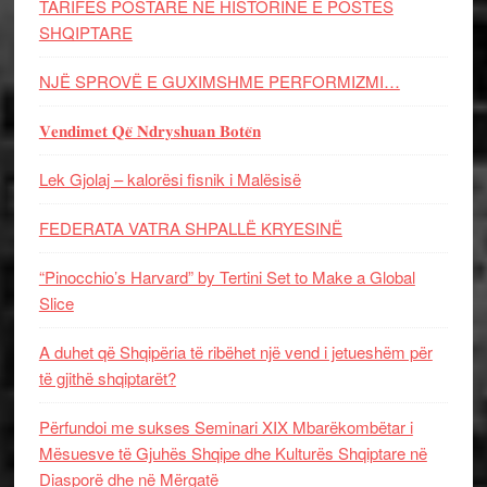
TARIFËS POSTARE NË HISTORINË E POSTËS
SHQIPTARE
NJË SPROVË E GUXIMSHME PERFORMIZMI…
𝐕𝐞𝐧𝐝𝐢𝐦𝐞𝐭 𝐐𝐞̈ 𝐍𝐝𝐫𝐲𝐬𝐡𝐮𝐚𝐧 𝐁𝐨𝐭𝐞̈𝐧
Lek Gjolaj – kalorësi fisnik i Malësisë
FEDERATA VATRA SHPALLË KRYESINË
“Pinocchio’s Harvard” by Tertini Set to Make a Global
Slice
A duhet që Shqipëria të ribëhet një vend i jetueshëm për
të gjithë shqiptarët?
Përfundoi me sukses Seminari XIX Mbarëkombëtar i
Mësuesve të Gjuhës Shqipe dhe Kulturës Shqiptare në
Diasporë dhe në Mërgatë