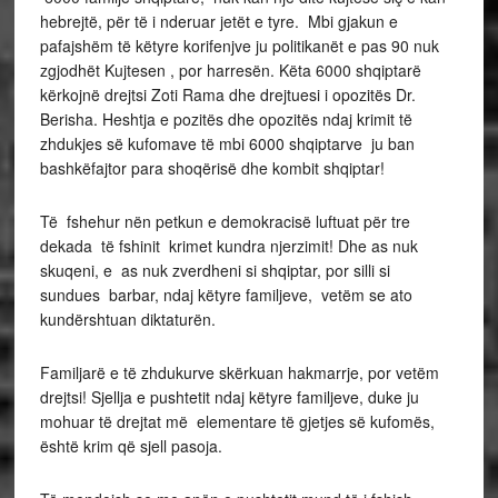
hebrejtë, për të i nderuar jetët e tyre. Mbi gjakun e
pafajshëm të këtyre korifenjve ju politikanët e pas 90 nuk
zgjodhët Kujtesen , por harresën. Këta 6000 shqiptarë
kërkojnë drejtsi Zoti Rama dhe drejtuesi i opozitës Dr.
Berisha. Heshtja e pozitës dhe opozitës ndaj krimit të
zhdukjes së kufomave të mbi 6000 shqiptarve ju ban
bashkëfajtor para shoqërisë dhe kombit shqiptar!
Të fshehur nën petkun e demokracisë luftuat për tre
dekada të fshinit krimet kundra njerzimit! Dhe as nuk
skuqeni, e as nuk zverdheni si shqiptar, por silli si
sundues barbar, ndaj këtyre familjeve, vetëm se ato
kundërshtuan diktaturën.
Familjarë e të zhdukurve skërkuan hakmarrje, por vetëm
drejtsi! Sjellja e pushtetit ndaj këtyre familjeve, duke ju
mohuar të drejtat më elementare të gjetjes së kufomës,
është krim që sjell pasoja.