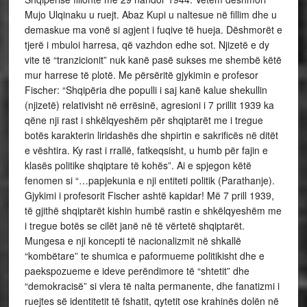
Mujo Ulqinaku u ruejt. Abaz Kupi u naltesue në fillim dhe u
demaskue ma vonë si agjent i fuqive të hueja. Dëshmorët e
tjerë i mbuloi harresa, që vazhdon edhe sot. Njizetë e dy
vite të “tranzicionit” nuk kanë pasë sukses me shembë këtë
mur harrese të plotë. Me përsëritë gjykimin e profesor
Fischer: “Shqipëria dhe populli i saj kanë kalue shekullin
(njizetë) relativisht në errësinë, agresioni i 7 prillit 1939 ka
qëne nji rast i shkëlqyeshëm për shqiptarët me i tregue
botës karakterin liridashës dhe shpirtin e sakrificës në ditët
e vështira. Ky rast i rrallë, fatkeqsisht, u humb për fajin e
klasës politike shqiptare të kohës”. Ai e spjegon këtë
fenomen si “…papjekunia e nji entiteti politik (Parathanje).
Gjykimi i profesorit Fischer ashtë kapidar! Më 7 prill 1939,
të gjithë shqiptarët kishin humbë rastin e shkëlqyeshëm me
i tregue botës se cilët janë në të vërtetë shqiptarët.
Mungesa e nji koncepti të nacionalizmit në shkallë
“kombëtare” te shumica e paformueme politikisht dhe e
paekspozueme e ideve perëndimore të “shtetit” dhe
“demokracisë” si vlera të nalta permanente, dhe fanatizmi i
ruejtes së identitetit të fshatit, qytetit ose krahinës dolën në