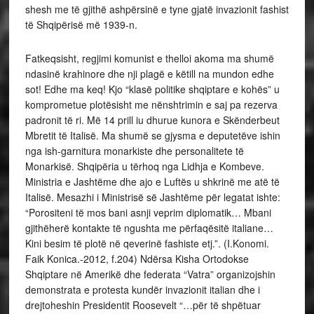
shesh me të gjithë ashpërsinë e tyne gjatë invazionit fashist
të Shqipërisë më 1939-n.
Fatkeqsisht, regjimi komunist e thelloi akoma ma shumë
ndasinë krahinore dhe nji plagë e këtill na mundon edhe
sot! Edhe ma keq! Kjo “klasë politike shqiptare e kohës” u
komprometue plotësisht me nënshtrimin e saj pa rezerva
padronit të ri. Më 14 prill iu dhurue kunora e Skënderbeut
Mbretit të Italisë. Ma shumë se gjysma e deputetëve ishin
nga ish-garnitura monarkiste dhe personalitete të
Monarkisë. Shqipëria u tërhoq nga Lidhja e Kombeve.
Ministria e Jashtëme dhe ajo e Luftës u shkrinë me atë të
Italisë. Mesazhi i Ministrisë së Jashtëme për legatat ishte:
“Porositeni të mos bani asnji veprim diplomatik… Mbani
gjithëherë kontakte të ngushta me përfaqësitë italiane…
Kini besim të plotë në qeverinë fashiste etj.”. (I.Konomi.
Faik Konica.-2012, f.204) Ndërsa Kisha Ortodokse
Shqiptare në Amerikë dhe federata “Vatra” organizojshin
demonstrata e protesta kundër invazionit italian dhe i
drejtoheshin Presidentit Roosevelt “…për të shpëtuar