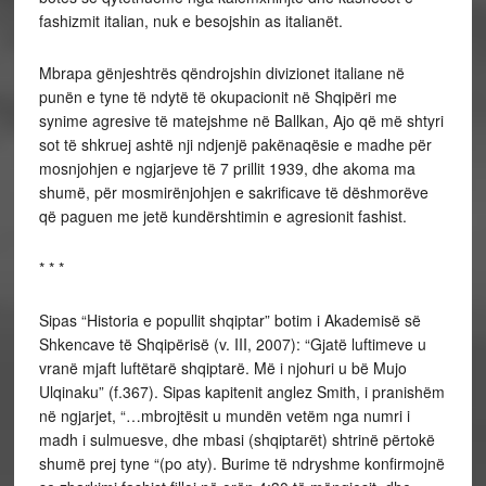
fashizmit italian, nuk e besojshin as italianët.
Mbrapa gënjeshtrës qëndrojshin divizionet italiane në
punën e tyne të ndytë të okupacionit në Shqipëri me
synime agresive të matejshme në Ballkan, Ajo që më shtyri
sot të shkruej ashtë nji ndjenjë pakënaqësie e madhe për
mosnjohjen e ngjarjeve të 7 prillit 1939, dhe akoma ma
shumë, për mosmirënjohjen e sakrificave të dëshmorëve
që paguen me jetë kundërshtimin e agresionit fashist.
* * *
Sipas “Historia e popullit shqiptar” botim i Akademisë së
Shkencave të Shqipërisë (v. III, 2007): “Gjatë luftimeve u
vranë mjaft luftëtarë shqiptarë. Më i njohuri u bë Mujo
Ulqinaku” (f.367). Sipas kapitenit anglez Smith, i pranishëm
në ngjarjet, “…mbrojtësit u mundën vetëm nga numri i
madh i sulmuesve, dhe mbasi (shqiptarët) shtrinë përtokë
shumë prej tyne “(po aty). Burime të ndryshme konfirmojnë