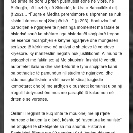
Me armë në dorë u pritën pushtuesit edhe në Vlorë, në
Shëngjin, në Lezhë, në Shkodër, te Ura e Bahçallëkut etj.
(f.292)… “Fuqitë e Mëdha perëndimore u shprehën se nuk
kishin interesa ndaj Shqipërisë…” (p.293). Konfuzioni në
paraqitjen e ngjarjeve të njenit nga momentet ma fatale të
historisë sonë kombëtare nga historianët shqiptarë tregon
në esencë mosnjohjen e këtyne ngjarjeve dhe mungesën
serizoze të kërkimeve në arkivat e shteteve të vendeve
kryesore. Ky manifestim negativ nuk justifikohet! Ai mund të
spjegohet me faktin se: a) Me okupimin fashist të vendit,
autoritetet italiane dhe shërbëtorët e tyne shqiptarë kanë
ba pothuejse të pamundun nji studim të ngjarjeve, dhe
sidomos glorifikimin e viktimave të kësaj tragjedie
kombëtare; dhe b) me ardhjen e pushtetit komunist u ba nji
rregull i detyrueshëm mos me paraqitë të kaluemen në
dritën e së vërtetës.
Qëllimi i regjimit të kuq ishte të mbulohej me nji rrjetë
harrese e kaluemja e jonë, kështu që “aventura komuniste”
në Shqipëri të shkëlqente sa ma shumë. Historia e
Shqipërisë fillonte me 29 nandor 1944. Vetëm dëshmori