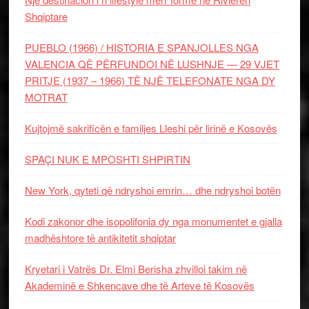
Shqiptare
PUEBLO (1966) / HISTORIA E SPANJOLLES NGA
VALENCIA QË PËRFUNDOI NË LUSHNJE — 29 VJET
PRITJE (1937 – 1966) TË NJË TELEFONATE NGA DY
MOTRAT
Kujtojmë sakrificën e familjes Lleshi për lirinë e Kosovës
SPAÇI NUK E MPOSHTI SHPIRTIN
New York, qyteti që ndryshoi emrin… dhe ndryshoi botën
Kodi zakonor dhe isopolifonia dy nga monumentet e gjalla
madhështore të antikitetit shqiptar
Kryetari i Vatrës Dr. Elmi Berisha zhvilloi takim në
Akademinë e Shkencave dhe të Arteve të Kosovës