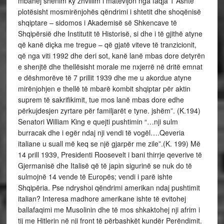
mbahej shënim ky zhvillim i matevijon nga faqja 1 Ashtë
plotësisht mosmirënjohës qëndrimi i shtetit dhe shoqënisë
shqiptare – sidomos i Akademisë së Shkencave të
Shqipërsië dhe Institutit të Historisë, si dhe i të gjithë atyne
që kanë diçka me tregue – që gjatë viteve të tranzicionit,
që nga viti 1992 dhe deri sot, kanë lanë mbas dore detyrën
e shenjtë dhe thellësisht morale me nxjerrë në dritë emnat
e dëshmorëve të 7 prillit 1939 dhe me u akordue atyne
mirënjohjen e thellë të mbarë kombit shqiptar për aktin
suprem të sakrifikimit, tue mos lanë mbas dore edhe
përkujdesjen zyrtare për familjarët e tyne. jshëm”. (K.194)
Senatori William King e quejti pushtimin “…nji sulm
burracak dhe i egër ndaj nji vendi të vogël….Qeveria
italiane u suall më keq se një gjarpër me zile”.(K. 199) Më
14 prill 1939, Presidenti Roosevelt i bani thirrje qeverive të
Gjermanisë dhe Italisë që të japin sigurinë se nuk do të
sulmojnë 14 vende të Europës; vendi i parë ishte
Shqipëria. Pse ndryshoi qëndrimi amerikan ndaj pushtimit
italian? Interesa madhore amerikane ishte të evitohej
ballafaqimi me Musolinin dhe të mos shkaktohej nji afrim i
tij me Hitlerin në nji front të përbashkët kundër Perëndimit.