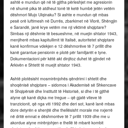
ashtë e mundun që në të gjitha përleshjet me agresionin
në shumë pika të atdheut tonë të ketë humbë jetën vetëm
dëshmori Mujo Ulqinaku? Si ashte e mundun që mbas
pesë orë luftimesh në Durrës, zbarkimet në Vlorë, Shëngjin
e Sarandë, janë krye vetëm me nji viktimë shqiptare?
Simbas nji dëshmie të besueshme, në muejin shtator 1943,
menjiherë mbas kapitullimit të Italisë, autoritetet shqiptare
kanë konfirmue vdekjen e 12 dëshmorëve të 7 prillit dhe
kanë garantue pensionin e plotë për familjarët e tyne.
Dokumentacioni për këtë akt dinjitoz duhet të gjindet në
Arkivën e Shtetit të muejit shtator 1943.
Ashtë plotësisht mosmirënjohës qëndrimi i shtetit dhe
shoqënisë shqiptare – sidomos i Akademisë së Shkencave
të Shqipërsië dhe Institutit të Historisë, si dhe i të gjithë
atyne që kanë diçka me tregue – që gjatë viteve të
tranzicionit, që nga viti 1992 dhe deri sot, kanë lanë mbas
dore detyrën e shenjtë dhe thellësisht morale me nxjerrë
në dritë emnat e dëshmorëve të 7 prillit 1939 dhe me u
akordue atyne mirënjohjen e thellë të mbarë kombit