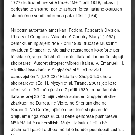
1977) kufizohet me këtë frazë: “Më 7 prill 1939, mbas nji
përleshje të shkurtë, por të ashpër, forcat italiane okupuen
shumicën e vendit mbrenda pak ditësh” (f.64).
Nji botim autoritativ amerikan, Federal Research Division,
Library of Congress, “Albania: A Country Study” (1992),
përshkruen ngjarjen: “Më 7 prill 1939, trupat e Musolinit
invaduen Shqipërinë. Me gjithë rezistencën kokëforte por
të shkurtë, veçanërisht në Durrës, italianët i mundën shpejt
shqiptarët”. Autorët shtojnë: “Mbreti i Italisë, V. Emanueli III,
e kritikoi invazionin e Shqipërisë si “…nji rrezik i
panevojshëm”. (f.32-33) “Historia e Shqipërisë dhe e
shqiptarëve” (Ed. H. Myzyri et al. Tiranë, 2001) jep këtë
përshkrim: “Në mëngjesin e 7 prillit 1939, trupat fashiste
italiane prej 35-40 mijë vetësh sulmuen Shqipërinë dhe
zbarkuen në Durrës, në Vlorë, në Shëngjin dhe në
Sarandë. Në Durrës, njësitë e ushtrisë shqiptare të
drejtueme nga Abaz Kupi, u bënë qëndresë pushtuesve.
Në këtë luftë ra heroikisht Mujo Ulqinaku, i cili u bë
dëshmori i parë i atdheut në luftë kundër pushtuesit fashist.