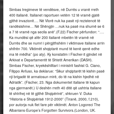
Simbas tregimeve të vendësve, në Durrës u vranë rreth
400 italianë. Italianet raportuen vetëm 12 të vramë gjatë
gjithë invazionit…. Në Vlorë nuk ka pasë nji rezistencë të
randësishme… Në Shëngjin …nuk ka pasë ma shumë se 6
a 7 të vramë nga secila anë”.(F.22) Fischer përfundon: “….
Ka mundësi që afër 200 italianë mbetën të vramë në
Durrës dhe se numri i përgjithshëm i viktimave italiane arrin
shifrën 700. Viktimët shqiptarë mund të kenë qenë edhe
ma të mëdha” (po aty). Ky konstatim i Fischer-it gjindet në
Arkivat e Departamentit të Shtetit Amerikan (DASH).
Simbas Fischer, kryekëshilltari i ministrit fashist G. Ciano,
Filippo Anfuso, ka deklarue: “Sikur shqiptarët të kishin pasë
nji brigadë të armatosun mirë, do të na kishin hjedhë në
Adriatik”. (Fischer, 23. Nga dokumentet italiane të kapun
nga gjermanët.) U deshën rreth 40 ditë që ushtria italiane
të shtrihej në të gjithë Shqipërinë”, shkruen V. Duka
“Historia e Shqipërisë 1912-2000” (Tiranë, 2000, f.210),
por autorja nuk flet fare për viktimët. Anton Logoreci The
Albanians-Europe’s Forgotten Survivors.(London, UK.