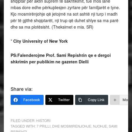
shqiptar për aktin suprem të sakrifikimit, tue mos lanë
mbas dore edhe përkujdesjen zyrtare për familjarët e tyne.
Kjo mosmirënjohje që jetojmë na sot ashtë nji turp i madh
për të gjithë shqiptarët, nji trup që duhet shlye sa ma parë
dhe sa ma plotësisht. (Theksimet e mia. SR)
*
City University of New York
PS:Falenderojme Prof. Sami Repishtin qe e dergoi
shkrimin per publikim ne gazeten Dielli
Share via:
Facebook
Twitter
Copy Link
More
FILED UNDER:
HISTORI
TAGGED WITH:
7 PRILLI
,
DHE MOSMIRENJOHJE
,
NJOHJE
,
SAMI
REPISHTI