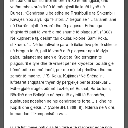
se zbarkimi fashist filloi në orën 4:30 të mëngjesit, dhe
vetëm mbas orës 9:00 të mëngjesit italianët hynë në
Durrës. “Qëndresa u bë edhe në Rrashbull e te Shkëmbi i
Kavajës “(po aty). Kjo “Histori…” tregon se “…italianët lanë
në Durrës mjaft të vrarë dhe të plagosur. Edhe nga
shqiptarët pati të vrarë e më shumë të plagosur”. (f.368)
Në kujtimet e tij, dëshmitari okular, kolonel Sami Koka,
shkruen: “…Në tentativat e para të italianëve për të shkelur
në bregun tonë, pati të vrarë e të plagosur nga të dyja
palët. Italianët me anën e Kryqit të Kuq tërhiqnin të
plagosurit e tyre dhe të vrarët për në kryqëzor; po atë gjë
bëmë edhe ne më tanët, por me mjetet primitive dhe me
zemër të madhe…”(S. Koka. Kujtime) “Në Shëngjin,
luftëtarët shqiptarë thyen dy përpjekje për të zbarkuar…
Edhe gjatë rrugës për në Lezhë, në Bushat, Barbullush,
Bërdicë dhe Beltojë e në hyrje të qytetit të Shkodrës,
pushtuesit ndeshën në një qëndresë të fortë… si dhe në
Koplik dhe gjetkë…” (ASHeSH. f.368- 9). Ndërsa në Vlorë,
komandanti i kompanisë u vra…
Gjatë luftimeve pati disa të vrarë e të plagosur edhe nga