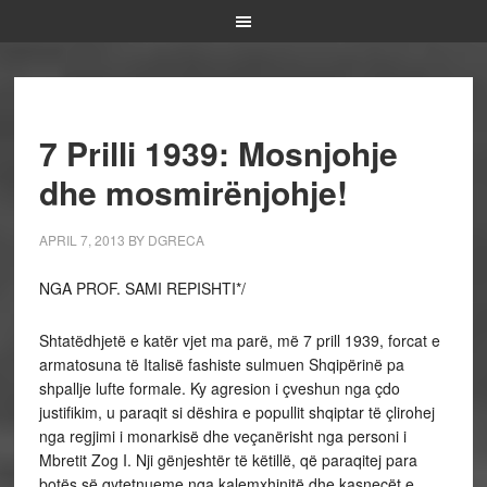
7 Prilli 1939: Mosnjohje
dhe mosmirënjohje!
APRIL 7, 2013
BY
DGRECA
NGA PROF. SAMI REPISHTI*/
Shtatëdhjetë e katër vjet ma parë, më 7 prill 1939, forcat e
armatosuna të Italisë fashiste sulmuen Shqipërinë pa
shpallje lufte formale. Ky agresion i çveshun nga çdo
justifikim, u paraqit si dëshira e popullit shqiptar të çlirohej
nga regjimi i monarkisë dhe veçanërisht nga personi i
Mbretit Zog I. Nji gënjeshtër të këtillë, që paraqitej para
botës së qytetnueme nga kalemxhinjtë dhe kasnecët e