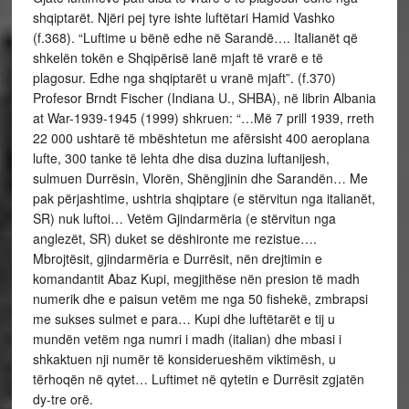
shqiptarët. Njëri pej tyre ishte luftëtari Hamid Vashko
(f.368). “Luftime u bënë edhe në Sarandë…. Italianët që
shkelën tokën e Shqipërisë lanë mjaft të vrarë e të
plagosur. Edhe nga shqiptarët u vranë mjaft”. (f.370)
Profesor Brndt Fischer (Indiana U., SHBA), në librin Albania
at War-1939-1945 (1999) shkruen: “…Më 7 prill 1939, rreth
22 000 ushtarë të mbështetun me afërsisht 400 aeroplana
lufte, 300 tanke të lehta dhe disa duzina luftanijesh,
sulmuen Durrësin, Vlorën, Shëngjinin dhe Sarandën… Me
pak përjashtime, ushtria shqiptare (e stërvitun nga italianët,
SR) nuk luftoi… Vetëm Gjindarmëria (e stërvitun nga
anglezët, SR) duket se dëshironte me rezistue….
Mbrojtësit, gjindarmëria e Durrësit, nën drejtimin e
komandantit Abaz Kupi, megjithëse nën presion të madh
numerik dhe e paisun vetëm me nga 50 fishekë, zmbrapsi
me sukses sulmet e para… Kupi dhe luftëtarët e tij u
mundën vetëm nga numri i madh (italian) dhe mbasi i
shkaktuen nji numër të konsiderueshëm viktimësh, u
tërhoqën në qytet… Luftimet në qytetin e Durrësit zgjatën
dy-tre orë.