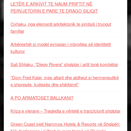
LETËR E ARKIVIT TE NAUM PRIFTIT NË
PERVJETORIN E PARE TE DRAGO SILIQIT
Oxhaku, nga elementi arkitektonik te simboli i trungut
familjar
Arbëreshët si model evropian i mbrojtjes së identitetit
kulturor
Sali Shijaku, “Diego Rivera” shqiptar i artit tonë kombëtar
“Dom Fred Kalaj, mes altarit dhe atdheut si hermeneutikë
e shpresës, kujtesës dhe shërbimit”
A PO ARMATOSET BALLKANI?
Kriza e vlerave – Tragjedia e vërtetë e tranzicionit shqiptar
Green Coast sjell Nammos Hotels & Resorts në Shqipëri:
Një destinacion i ri lifestyle merr formë në Rivierën