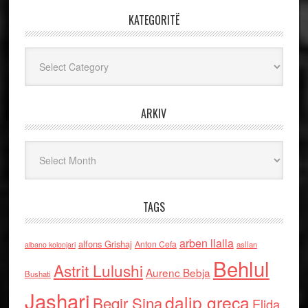
KATEGORITË
Kategoritë
ARKIV
Arkiv
TAGS
arben llalla
alfons Grishaj
Anton Cefa
asllan
albano kolonjari
Behlul
Astrit Lulushi
Aurenc Bebja
Bushati
Jashari
dalip greca
Beqir Sina
Elida