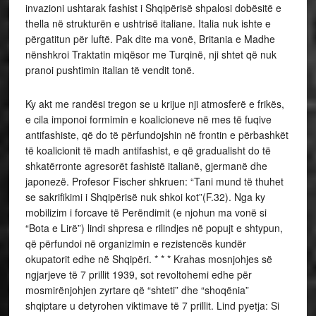
invazioni ushtarak fashist i Shqipërisë shpalosi dobësitë e
thella në strukturën e ushtrisë italiane. Italia nuk ishte e
përgatitun për luftë. Pak dite ma vonë, Britania e Madhe
nënshkroi Traktatin miqësor me Turqinë, nji shtet që nuk
pranoi pushtimin italian të vendit tonë.
Ky akt me randësi tregon se u krijue nji atmosferë e frikës,
e cila imponoi formimin e koalicioneve në mes të fuqive
antifashiste, që do të përfundojshin në frontin e përbashkët
të koalicionit të madh antifashist, e që gradualisht do të
shkatërronte agresorët fashistë italianë, gjermanë dhe
japonezë. Profesor Fischer shkruen: “Tani mund të thuhet
se sakrifikimi i Shqipërisë nuk shkoi kot”(F.32). Nga ky
mobilizim i forcave të Perëndimit (e njohun ma vonë si
“Bota e Lirë”) lindi shpresa e rilindjes në popujt e shtypun,
që përfundoi në organizimin e rezistencës kundër
okupatorit edhe në Shqipëri. * * * Krahas mosnjohjes së
ngjarjeve të 7 prillit 1939, sot revoltohemi edhe për
mosmirënjohjen zyrtare që “shteti” dhe “shoqënia”
shqiptare u detyrohen viktimave të 7 prillit. Lind pyetja: Si