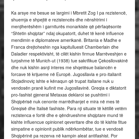
Ka arsye me besue se largimi i Mbretit Zog I pa rezistencë,
shuemja e shpejtë e rezistencës dhe nënshtrimi i
menjiherëshëm i garniturës monarkiste që përfaqësonte
“Shtetin shqiptar” ndaj okupatorit, duhet të kenë influence
mendimin e diplomateve amerikanë. Britania e Madhe e
Franca drejtoheshin nga kapitulluesit Chamberlain dhe
Daladier respektivisht, të cilët kishin firmue Marrëveshjen e
turpshme të Munich-ut (1938) tue sakrifikue Çekosllovakinë
dhe nuk kishin asnji interes me shqetësue balancën e
forcave të krijueme në Europë. Jugosllavia e pro-italianit
Stojadinoviç ishte e kënaqun që trupat italiane nuk u
vendosën pranë kufinit me Jugosllavinë. Greqia e diktatorit
pro-fashist gjeneral Metaxas deklaroi se pushtimi i
Shqipërisë nuk cenonte marrëdhanjet e mira në mes të
Greqisë dhe Italisë fashiste. Para nji situate të këtillë vetëm
rezistenca e fortë dhe e qëndrueshme shqiptare mund të
kishte influencue opinionet qeveritare dhe do të kishte fitue
simpatine e opinionit publik ndërkombëtar, tue e vendosë
Shqipërinë pa rezerva në kampin aleat antifashist. Por