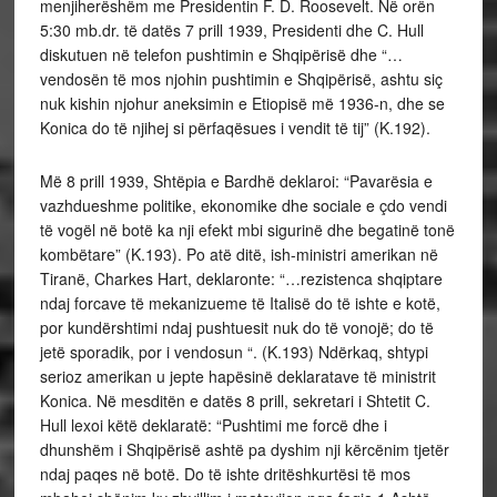
menjiherëshëm me Presidentin F. D. Roosevelt. Në orën
5:30 mb.dr. të datës 7 prill 1939, Presidenti dhe C. Hull
diskutuen në telefon pushtimin e Shqipërisë dhe “…
vendosën të mos njohin pushtimin e Shqipërisë, ashtu siç
nuk kishin njohur aneksimin e Etiopisë më 1936-n, dhe se
Konica do të njihej si përfaqësues i vendit të tij” (K.192).
Më 8 prill 1939, Shtëpia e Bardhë deklaroi: “Pavarësia e
vazhdueshme politike, ekonomike dhe sociale e çdo vendi
të vogël në botë ka nji efekt mbi sigurinë dhe begatinë tonë
kombëtare” (K.193). Po atë ditë, ish-ministri amerikan në
Tiranë, Charkes Hart, deklaronte: “…rezistenca shqiptare
ndaj forcave të mekanizueme të Italisë do të ishte e kotë,
por kundërshtimi ndaj pushtuesit nuk do të vonojë; do të
jetë sporadik, por i vendosun “. (K.193) Ndërkaq, shtypi
serioz amerikan u jepte hapësinë deklaratave të ministrit
Konica. Në mesditën e datës 8 prill, sekretari i Shtetit C.
Hull lexoi këtë deklaratë: “Pushtimi me forcë dhe i
dhunshëm i Shqipërisë ashtë pa dyshim nji kërcënim tjetër
ndaj paqes në botë. Do të ishte dritëshkurtësi të mos