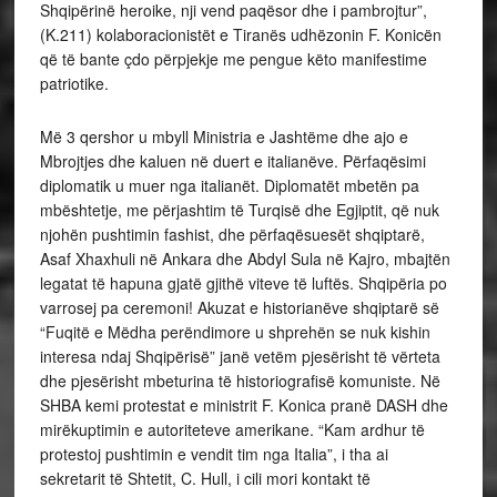
Shqipërinë heroike, nji vend paqësor dhe i pambrojtur”,
(K.211) kolaboracionistët e Tiranës udhëzonin F. Konicën
që të bante çdo përpjekje me pengue këto manifestime
patriotike.
Më 3 qershor u mbyll Ministria e Jashtëme dhe ajo e
Mbrojtjes dhe kaluen në duert e italianëve. Përfaqësimi
diplomatik u muer nga italianët. Diplomatët mbetën pa
mbështetje, me përjashtim të Turqisë dhe Egjiptit, që nuk
njohën pushtimin fashist, dhe përfaqësuesët shqiptarë,
Asaf Xhaxhuli në Ankara dhe Abdyl Sula në Kajro, mbajtën
legatat të hapuna gjatë gjithë viteve të luftës. Shqipëria po
varrosej pa ceremoni! Akuzat e historianëve shqiptarë së
“Fuqitë e Mëdha perëndimore u shprehën se nuk kishin
interesa ndaj Shqipërisë” janë vetëm pjesërisht të vërteta
dhe pjesërisht mbeturina të historiografisë komuniste. Në
SHBA kemi protestat e ministrit F. Konica pranë DASH dhe
mirëkuptimin e autoriteteve amerikane. “Kam ardhur të
protestoj pushtimin e vendit tim nga Italia”, i tha ai
sekretarit të Shtetit, C. Hull, i cili mori kontakt të