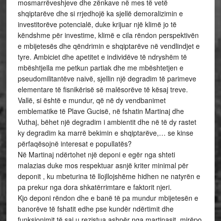
mosmarrëveshjeve dhe zënkave në mes të vetë
shqiptarëve dhe si rrjedhojë ka sjellë demoralizimin e
investitorëve potencialë, duke krijuar një klimë jo të
këndshme për investime, klimë e cila rëndon perspektivën
e mbijetesës dhe qëndrimin e shqiptarëve në vendlindjet e
tyre. Ambiciet dhe apetitet e individëve të ndryshëm të
mbështjella me petkun partiak dhe me mbështetjen e
pseudomilitantëve naivë, sjellin një degradim të parimeve
elementare të fisnikërisë së malësorëve të kësaj treve.
Vallë, si është e mundur, që në dy vendbanimet
emblematike të Plave Gucisë, në fshatin Martinaj dhe
Vuthaj, bëhet një degradim i ambientit dhe në të dy rastet
ky degradim ka marrë bekimin e shqiptarëve,… se kinse
përfaqësojnë interesat e popullatës?
Në Martinaj ndërtohet një deponi e egër nga shteti
malazias duke mos respektuar asnjë kriter minimal për
deponit , ku mbeturina të llojllojshëme hidhen ne natyrën e
pa prekur nga dora shkatërrimtare e faktorit njeri.
Kjo deponi rëndon dhe e banë të pa mundur mbijetesën e
banorëve të fshatit edhe pse kundër ndërtimit dhe
funksionimit të saj u rezistua ashpër nga martinasit, mirëpo