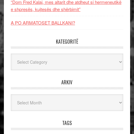
“Dom Fred Kalaj, mes altarit dhe atdheut si hermeneutikë
e shpresës, kujtesës dhe shërbimit”
A PO ARMATOSET BALLKANI?
KATEGORITË
Kategoritë
ARKIV
Arkiv
TAGS