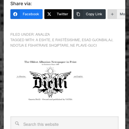
Share via:
Facebook
Twitter
Copy Link
More
FILED UNDER:
ANALIZA
TAGGED WITH:
A ESHTE
,
E RASTËSISHME
,
ESAD GJONBALAJ
,
NDOTJA E FSHATRAVE SHQIPTARE
,
NE PLAVE-GUCI