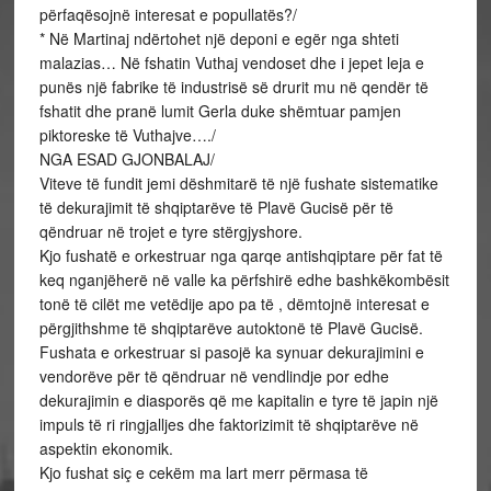
përfaqësojnë interesat e popullatës?/
* Në Martinaj ndërtohet një deponi e egër nga shteti
malazias… Në fshatin Vuthaj vendoset dhe i jepet leja e
punës një fabrike të industrisë së drurit mu në qendër të
fshatit dhe pranë lumit Gerla duke shëmtuar pamjen
piktoreske të Vuthajve…./
NGA ESAD GJONBALAJ/
Viteve të fundit jemi dëshmitarë të një fushate sistematike
të dekurajimit të shqiptarëve të Plavë Gucisë për të
qëndruar në trojet e tyre stërgjyshore.
Kjo fushatë e orkestruar nga qarqe antishqiptare për fat të
keq nganjëherë në valle ka përfshirë edhe bashkëkombësit
tonë të cilët me vetëdije apo pa të , dëmtojnë interesat e
përgjithshme të shqiptarëve autoktonë të Plavë Gucisë.
Fushata e orkestruar si pasojë ka synuar dekurajimini e
vendorëve për të qëndruar në vendlindje por edhe
dekurajimin e diasporës që me kapitalin e tyre të japin një
impuls të ri ringjalljes dhe faktorizimit të shqiptarëve në
aspektin ekonomik.
Kjo fushat siç e cekëm ma lart merr përmasa të