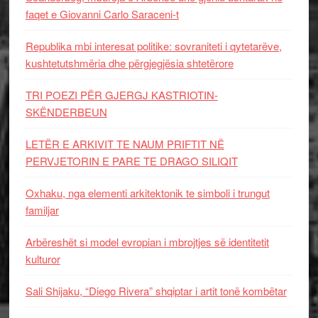
faqet e Giovanni Carlo Saraceni-t
Republika mbi interesat politike: sovraniteti i qytetarëve,
kushtetutshmëria dhe përgjegjësia shtetërore
TRI POEZI PËR GJERGJ KASTRIOTIN-
SKËNDERBEUN
LETËR E ARKIVIT TE NAUM PRIFTIT NË
PERVJETORIN E PARE TE DRAGO SILIQIT
Oxhaku, nga elementi arkitektonik te simboli i trungut
familjar
Arbëreshët si model evropian i mbrojtjes së identitetit
kulturor
Sali Shijaku, “Diego Rivera” shqiptar i artit tonë kombëtar