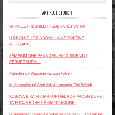
ARTIKUJT E FUNDIT
SHPALLET KËSHILLI I FEDERATËS VATRA
LUMI SI UDHË E NDRYSHIM NË POEZINË
AGOLLIANE
ZËMËRIM DHE PAS VDEKJES! DISIDENTI I
PËRHERSHËM…
Patriotë nga Shqipëria vizituan Vatrën
Mirëseardhje në Shqipëri, Ambasador Eric Wendt
KOSOVA E KA FITUAR LUFTËN, POR PAQEN DUHET
TA FITOJË EDHE NË INSTITUCIONE!
Scanderbeg, mburoja e Arbërisë dhe gjeniu ushtarak në