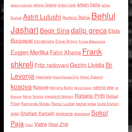
arben llalla
alfons Grishaj
Anton Cefa
asllan
albano kolonjari
Behlul
Astrit Lulushi
Aurenc Bebja
Bushati
Jashari
dalip greca
Beqir Sina
Elida
Buçpapaj
Enver Bytyci
Elmi Berisha
Ermira Babamusta
Frank
Eugjen Merlika
Fahri Xharra
shkreli
Ilir
Gezim Llojdia
Fritz radovani
Levonja
Interviste
Kolec Traboini
Keze Kozeta Zylo
kosova
Kosove
nderroi jete
Marjana Bulku
ne
Murat Gecaj
Rafaela Prifti
Rafael
Nene Tereza
Kosove
presidenti Nishani
Floqi
Raimonda Moisiu
Ramiz Lushaj
reshat kripa
Sadik Elshani
Sokol
Shefqet Kercelli
shqiperia
shqiptaret
SHBA
Paja
Vatra
Visar Zhiti
Thaci