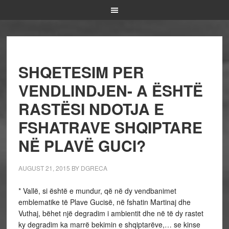
SHQETESIM PER
VENDLINDJEN- A ËSHTË
RASTËSI NDOTJA E
FSHATRAVE SHQIPTARE
NË PLAVË GUCI?
AUGUST 21, 2015
BY
DGRECA
* Vallë, si është e mundur, që në dy vendbanimet
emblematike të Plave Gucisë, në fshatin Martinaj dhe
Vuthaj, bëhet një degradim i ambientit dhe në të dy rastet
ky degradim ka marrë bekimin e shqiptarëve,… se kinse