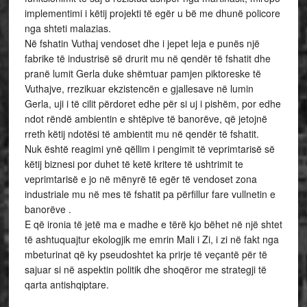
implementimi i këtij projekti të egër u bë me dhunë policore
nga shteti malazias.
Në fshatin Vuthaj vendoset dhe i jepet leja e punës një
fabrike të industrisë së drurit mu në qendër të fshatit dhe
pranë lumit Gerla duke shëmtuar pamjen piktoreske të
Vuthajve, rrezikuar ekzistencën e gjallesave në lumin
Gerla, uji i të cilit përdoret edhe për si uj i pishëm, por edhe
ndot rëndë ambientin e shtëpive të banorëve, që jetojnë
rreth këtij ndotësi të ambientit mu në qendër të fshatit.
Nuk është reagimi ynë qëllim i pengimit të veprimtarisë së
këtij biznesi por duhet të ketë kritere të ushtrimit te
veprimtarisë e jo në mënyrë të egër të vendoset zona
industriale mu në mes të fshatit pa përfillur fare vullnetin e
banorëve .
E që ironia të jetë ma e madhe e tërë kjo bëhet në një shtet
të ashtuquajtur ekologjik me emrin Mali i Zi, i zi në fakt nga
mbeturinat që ky pseudoshtet ka prirje të veçantë për të
sajuar si në aspektin politik dhe shoqëror me strategji të
qarta antishqiptare.