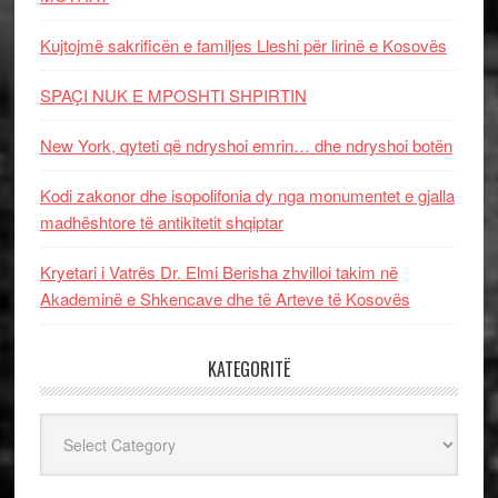
Kujtojmë sakrificën e familjes Lleshi për lirinë e Kosovës
SPAÇI NUK E MPOSHTI SHPIRTIN
New York, qyteti që ndryshoi emrin… dhe ndryshoi botën
Kodi zakonor dhe isopolifonia dy nga monumentet e gjalla
madhështore të antikitetit shqiptar
Kryetari i Vatrës Dr. Elmi Berisha zhvilloi takim në
Akademinë e Shkencave dhe të Arteve të Kosovës
KATEGORITË
Kategoritë