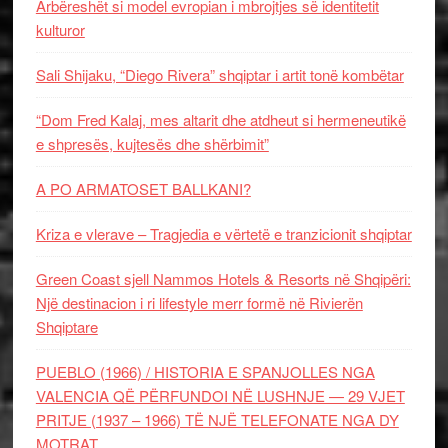
Arbëreshët si model evropian i mbrojtjes së identitetit
kulturor
Sali Shijaku, “Diego Rivera” shqiptar i artit tonë kombëtar
“Dom Fred Kalaj, mes altarit dhe atdheut si hermeneutikë
e shpresës, kujtesës dhe shërbimit”
A PO ARMATOSET BALLKANI?
Kriza e vlerave – Tragjedia e vërtetë e tranzicionit shqiptar
Green Coast sjell Nammos Hotels & Resorts në Shqipëri:
Një destinacion i ri lifestyle merr formë në Rivierën
Shqiptare
PUEBLO (1966) / HISTORIA E SPANJOLLES NGA
VALENCIA QË PËRFUNDOI NË LUSHNJE — 29 VJET
PRITJE (1937 – 1966) TË NJË TELEFONATE NGA DY
MOTRAT