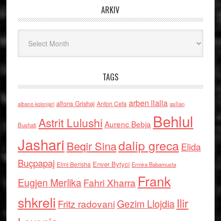
ARKIV
Arkiv
TAGS
arben llalla
alfons Grishaj
Anton Cefa
asllan
albano kolonjari
Behlul
Astrit Lulushi
Aurenc Bebja
Bushati
Jashari
dalip greca
Beqir Sina
Elida
Buçpapaj
Enver Bytyci
Elmi Berisha
Ermira Babamusta
Frank
Eugjen Merlika
Fahri Xharra
shkreli
Ilir
Gezim Llojdia
Fritz radovani