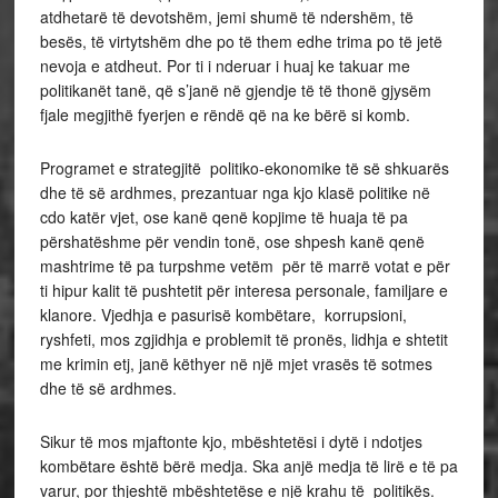
atdhetarë të devotshëm, jemi shumë të ndershëm, të
besës, të virtytshëm dhe po të them edhe trima po të jetë
nevoja e atdheut. Por ti i nderuar i huaj ke takuar me
politikanët tanë, që s’janë në gjendje të të thonë gjysëm
fjale megjithë fyerjen e rëndë që na ke bërë si komb.
Programet e strategjitë politiko-ekonomike të së shkuarës
dhe të së ardhmes, prezantuar nga kjo klasë politike në
cdo katër vjet, ose kanë qenë kopjime të huaja të pa
përshatëshme për vendin tonë, ose shpesh kanë qenë
mashtrime të pa turpshme vetëm për të marrë votat e për
ti hipur kalit të pushtetit për interesa personale, familjare e
klanore. Vjedhja e pasurisë kombëtare, korrupsioni,
ryshfeti, mos zgjidhja e problemit të pronës, lidhja e shtetit
me krimin etj, janë këthyer në një mjet vrasës të sotmes
dhe të së ardhmes.
Sikur të mos mjaftonte kjo, mbështetësi i dytë i ndotjes
kombëtare është bërë medja. Ska anjë medja të lirë e të pa
varur, por thjeshtë mbështetëse e një krahu të politikës.