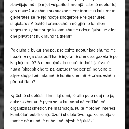
zbavitjeje, në një mjet vulgariteti, me një fjalor të ndotur tej
çdo mase? A është i pranueshëm për formimin kulturor të
gjeneratës së re kjo ndotje shoqërore e të qeshurës
shqiptare? A është i pranueshëm në gjirin e familjen
shqiptare ky humor që ka kaq shumë ndotje fjalori, të cilën
dhe privatisht nuk mund ta themi?
Po gjuha e bukur shqipe, pse është ndotur kaq shumë me
huazime nga disa politikanë injorantë dhe disa gazetarë po
kaq injorantë? A mendojnë ata se përdorimi i fjalëve të
huaja (shpesh dhe të pa kuptueshme për to) në vend të
atyre shqip i bën ata më të kohës dhe më të pranueshëm
për publikun?
Ky është shqetësimi im miqt e mi, të cilin po e ndaj me ju,
duke vazhduar të pyes se: a ka moral në politikë, në
organizmat shtetror, në masmadja, ku të mbrohet interesi
kombëtar, publik e njerëzor i shqiptarëve nga kjo ndotje e
madhe që mund të quhet më thjeshtë “pisllëk”.