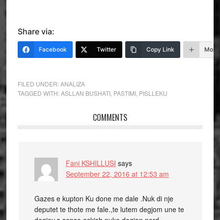
Share via:
Facebook
Twitter
Copy Link
More
FILED UNDER:
ANALIZA
TAGGED WITH:
ASLLAN BUSHATI
,
PASTIMI
,
PISLLEKU
COMMENTS
Fani KSHILLUSI
says
September 22, 2016 at 12:53 am
Gazes e kupton Ku done me dale .Nuk di nje
deputet te thote me fale.,te lutem degjom une te