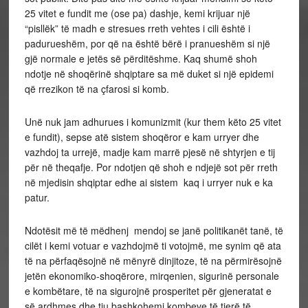
25 vitet e fundit me (ose pa) dashje, kemi krijuar një
“pisllëk” të madh e stresues rreth vehtes i cili është i
padurueshëm, por që na është bërë i pranueshëm si një
gjë normale e jetës së përditëshme. Kaq shumë shoh
ndotje në shoqërinë shqiptare sa më duket si një epidemi
që rrezikon të na çfarosi si komb.
Unë nuk jam adhurues i komunizmit (kur them këto 25 vitet
e fundit), sepse atë sistem shoqëror e kam urryer dhe
vazhdoj ta urrejë, madje kam marrë pjesë në shtyrjen e tij
për në theqafje. Por ndotjen që shoh e ndjejë sot për rreth
në mjedisin shqiptar edhe ai sistem kaq i urryer nuk e ka
patur.
Ndotësit më të mëdhenj mendoj se janë politikanët tanë, të
cilët i kemi votuar e vazhdojmë ti votojmë, me synim që ata
të na përfaqësojnë në mënyrë dinjitoze, të na përmirësojnë
jetën ekonomiko-shoqërore, mirqenien, sigurinë personale
e kombëtare, të na sigurojnë prosperitet për gjeneratat e
së ardhmes dhe tju bashkohemi kombeve të tjerë të