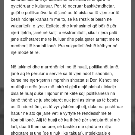
qytetëruar e kulturuar. Por, të nderuar bashkëatdhetar,
gojët e politikanëve tanë janë aq të pista sa të vjen zor të
bësh ndonjë krahasim me to, se ka rrezik të biesh në
vulgaritetin e tyre. Epitetet dhe krahasimet që bëjnë për
njeri-tjetrin, janë në kufijt e ekstremitetit, sikur njera palë
janë atdhetarët më të kulluar dhe pala tjetër armiqt më të
medhenj të kombit tonë. Pra vulgariteti është këthyer në
një modë të re.
Në takimet dhe marrdhëniet me të huajt, politikanët tanë,
janë aq të përulur e servilë sa të vjen ndot ti shohësh,
kurse me njeri-tjetrin i mprehin shpatat si Don Kishoti me
mullinjt e erës (ose më mirë si gjeli majë plehut). Madje
disa të huaj duke i njohur mirë këtë soji politikanësh na
kanë thënë se ju shqiptarët nuk jeni as trima as të besës,
as të ndershëm, as të vyrtytshëm ejt etj, duke na poshtruar
hapur në ato që janë veti e vyrtyte të rëndësishme të
Kombit tonë. Atij të huaji që ka thënë për shqiptarët si më
lart, dua ti them se une, së bashku me qindra e mijra
shqiptarë si unë (që ti nuk i ke takuar), intelektualë e