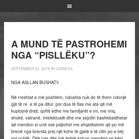
A MUND TË PASTROHEMI
NGA “PISLLËKU”?
SEPTEMBER 21, 2016
BY
DGRECA
NGA ASLLAN BUSHATI/
Në rreshtat e më poshtëm, ndoshta nuk do të them ndonjë
gjë të re e të pa ditur, por dua të flas me ata që më
kuptojnë drejt, qoftë edhe me familjarët e mi, me miq,
shokë, vatranë, intelektualë dhe me sejcilin bashkëatdhetar
që mendon si unë ose pajtohet me shqetësimin që po më
brenë nga brenda prej një kohe të gjatë e të cilin po e bëj
sot publik. Ditë pas dite më është krijuar mendimi se këto