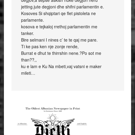
degjov,a sepse askish nuke degjon nerd
jetting.jute degjoni dhe shifni parlamentin e.
Kosoves Si shqiptari qe flet pistoleta ne
parlamente.
kosova e tejkaloj rrethoj parlamentin me
tanker.
Bire selmani I nines c’ te te qaj me pare.
Ti ke pas ken nje zonje rende,
Burrat e dhut te thirrshin nene.?Po sot me
than??,,
ku e lam e Ku Na mbeti,vaj vatsni e maker
mileti…