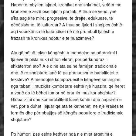
Hapen e mbyllen lajmet, kronikat dhe shkrimet, vetëm me
kronikën e zezë ose lajmin partiak. A thua se vendi ynë
s’ka asgjë të mirë, progresive, të drejtë, edukuese, të
qënësishme, të kulturuar? A thua se fjalori i shqipes është
aq i vobektë sa të katandiset në një grumbull fjalësh e
frazash të kronikës ndotur e të huazimeve?
Ata që bëjnë tekse këngësh, a mendojne se përdorimi i
fjalëve të pista nuk i shton vlerat, por përkundrazi i
shkatërron ato? A e dinë ata se në familjen tradicionale
dhe të re shqiptare janë të pa pranueshme banalitetet e
teksteve? A mendojnë kompozuesit e këngëve se largimi
nga tabani i muzikës kombëtare është një huazim, që heret
a vonë do të bëhet tumor në brumin muzikor shqiptar?
Globalizimi dhe komercialitetit kanë kohën dhe hapsirën e
vet, por a duhet lejuar që ata të këthehet në një vrasës të
formës dhe përmbajtjes së këngës popullore e tradicionale
shqiptare?
Po humori pse është këthyer nga një mjet argëtimi e