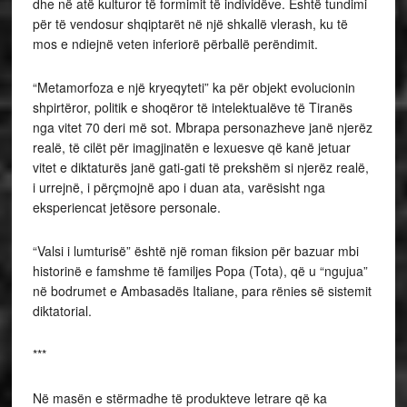
dhe në atë kulturor të formimit të individëve. Është tundimi
për të vendosur shqiptarët në një shkallë vlerash, ku të
mos e ndiejnë veten inferiorë përballë perëndimit.
“Metamorfoza e një kryeqyteti” ka për objekt evolucionin
shpirtëror, politik e shoqëror të intelektualëve të Tiranës
nga vitet 70 deri më sot. Mbrapa personazheve janë njerëz
realë, të cilët për imagjinatën e lexuesve që kanë jetuar
vitet e diktaturës janë gati-gati të prekshëm si njerëz realë,
i urrejnë, i përçmojnë apo i duan ata, varësisht nga
eksperiencat jetësore personale.
“Valsi i lumturisë” është një roman fiksion për bazuar mbi
historinë e famshme të familjes Popa (Tota), që u “ngujua”
në bodrumet e Ambasadës Italiane, para rënies së sistemit
diktatorial.
***
Në masën e stërmadhe të produkteve letrare që ka