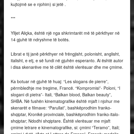
kujtojmë se e njohim) si jetë .
***
Ylljet Aliçka, është një nga shkrimtarët më të përkthyer në
14 gjuhë të ndryshme të botës.
Librat e tij janë përkthyer në frëngjisht, polonisht, anglisht,
italisht, e etj, e së fundi në gjuhën esperanto. Ai është autor
i disa skenarëve me të cilët është vlerësuar dhe me çmime.
Ka botuar në gjuhë të huaj: “Les slogans de pierre”,
përmbledhje me tregime, Francë. “Kompromisi”- Poloni, “I
slogani di pietra”- Itali, “Balkan blood, Balkan beauty”,
SHBA. Në fushën kinematografike është mjaft i njohur me
skenarët e filmave: “Parullat”, bashkëprodhim franko-
shqiptar, Kronikë provinciale, bashkëprodhim franko-italo-
shqiptar; Ndodhi shqiptare. Është vlerësuar me mjaft
çmime letrare e kinematografike, si: çmimi “Teramo”, Itali;
çmimi i dytë, “Arts et Lettres de France”, Francë; medalje