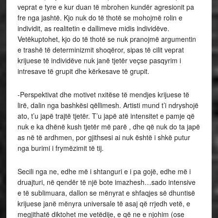
veprat e tyre e kur duan të mbrohen kundër agresionit pa
fre nga jashtë. Kjo nuk do të thotë se mohojmë rolin e
individit, as realitetin e dallimeve midis individëve.
Vetëkuptohet, kjo do të thotë se nuk pranojmë argumentin
e trashë të determinizmit shoqëror, sipas të cilit veprat
krijuese të individëve nuk janë tjetër veçse pasqyrim i
intresave të grupit dhe kërkesave të grupit.
-Perspektivat dhe motivet nxitëse të mendjes krijuese të
lirë, dalin nga bashkësi qëllimesh. Artisti mund t’i ndryshojë
ato, t’u japë trajtë tjetër. T’u japë atë intensitet e pamje që
nuk e ka dhënë kush tjetër më parë , dhe që nuk do ta japë
as në të ardhmen, por gjithsesi ai nuk është i shkë putur
nga burimi i frymëzimit të tij.
Secili nga ne, edhe më i shtanguri e i pa gojë, edhe më i
druajturi, në qendër të një bote imazhesh…sado intensive
e të sublimuara, dallon se mënyrat e shfaqjes së dhuntisë
krijuese janë mënyra universale të asaj që rrjedh vetë, e
megjithatë diktohet me vetëdije, e që ne e njohim (ose