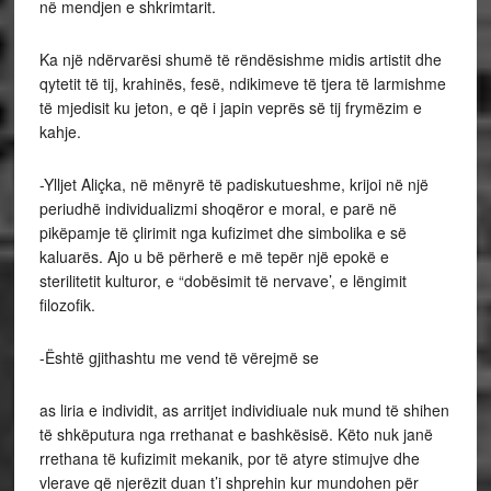
në mendjen e shkrimtarit.
Ka një ndërvarësi shumë të rëndësishme midis artistit dhe
qytetit të tij, krahinës, fesë, ndikimeve të tjera të larmishme
të mjedisit ku jeton, e që i japin veprës së tij frymëzim e
kahje.
-Ylljet Aliçka, në mënyrë të padiskutueshme, krijoi në një
periudhë individualizmi shoqëror e moral, e parë në
pikëpamje të çlirimit nga kufizimet dhe simbolika e së
kaluarës. Ajo u bë përherë e më tepër një epokë e
sterilitetit kulturor, e “dobësimit të nervave’, e lëngimit
filozofik.
-Është gjithashtu me vend të vërejmë se
as liria e individit, as arritjet individiuale nuk mund të shihen
të shkëputura nga rrethanat e bashkësisë. Këto nuk janë
rrethana të kufizimit mekanik, por të atyre stimujve dhe
vlerave që njerëzit duan t’i shprehin kur mundohen për