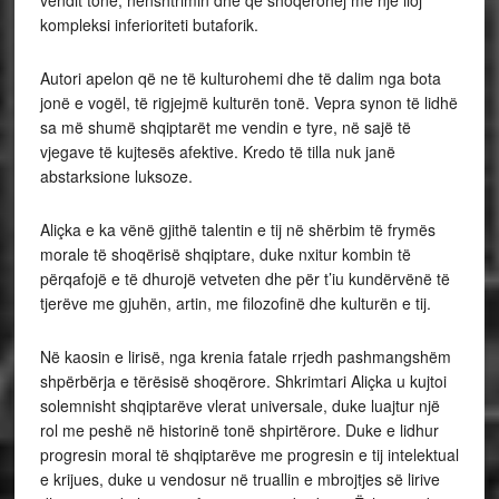
kompleksi inferioriteti butaforik.
Autori apelon që ne të kulturohemi dhe të dalim nga bota
jonë e vogël, të rigjejmë kulturën tonë. Vepra synon të lidhë
sa më shumë shqiptarët me vendin e tyre, në sajë të
vjegave të kujtesës afektive. Kredo të tilla nuk janë
abstarksione luksoze.
Aliçka e ka vënë gjithë talentin e tij në shërbim të frymës
morale të shoqërisë shqiptare, duke nxitur kombin të
përqafojë e të dhurojë vetveten dhe për t’iu kundërvënë të
tjerëve me gjuhën, artin, me filozofinë dhe kulturën e tij.
Në kaosin e lirisë, nga krenia fatale rrjedh pashmangshëm
shpërbërja e tërësisë shoqërore. Shkrimtari Aliçka u kujtoi
solemnisht shqiptarëve vlerat universale, duke luajtur një
rol me peshë në historinë tonë shpirtërore. Duke e lidhur
progresin moral të shqiptarëve me progresin e tij intelektual
e krijues, duke u vendosur në truallin e mbrojtjes së lirive