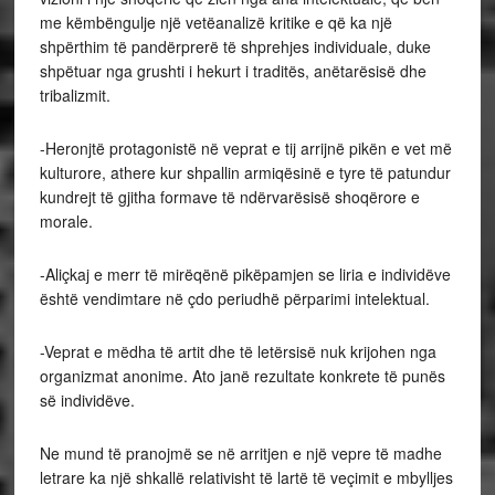
me këmbëngulje një vetëanalizë kritike e që ka një
shpërthim të pandërprerë të shprehjes individuale, duke
shpëtuar nga grushti i hekurt i traditës, anëtarësisë dhe
tribalizmit.
-Heronjtë protagonistë në veprat e tij arrijnë pikën e vet më
kulturore, athere kur shpallin armiqësinë e tyre të patundur
kundrejt të gjitha formave të ndërvarësisë shoqërore e
morale.
-Aliçkaj e merr të mirëqënë pikëpamjen se liria e individëve
është vendimtare në çdo periudhë përparimi intelektual.
-Veprat e mëdha të artit dhe të letërsisë nuk krijohen nga
organizmat anonime. Ato janë rezultate konkrete të punës
së individëve.
Ne mund të pranojmë se në arritjen e një vepre të madhe
letrare ka një shkallë relativisht të lartë të veçimit e mbylljes