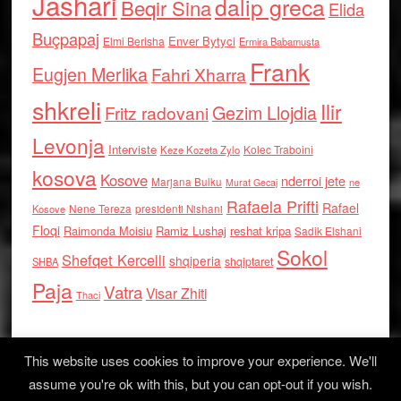
Jashari
dalip greca
Beqir Sina
Elida
Buçpapaj
Enver Bytyci
Elmi Berisha
Ermira Babamusta
Frank
Eugjen Merlika
Fahri Xharra
shkreli
Ilir
Gezim Llojdia
Fritz radovani
Levonja
Interviste
Kolec Traboini
Keze Kozeta Zylo
kosova
Kosove
nderroi jete
Marjana Bulku
ne
Murat Gecaj
Rafaela Prifti
Rafael
Nene Tereza
Kosove
presidenti Nishani
Floqi
Raimonda Moisiu
Ramiz Lushaj
reshat kripa
Sadik Elshani
Sokol
Shefqet Kercelli
shqiperia
shqiptaret
SHBA
Paja
Vatra
Visar Zhiti
Thaci
This website uses cookies to improve your experience. We'll
assume you're ok with this, but you can opt-out if you wish.