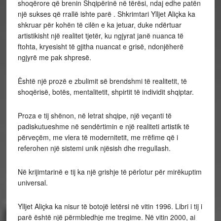
shoqërore që brenin Shqipërinë në tërësi, ndaj edhe patën
një sukses që rrallë ishte parë . Shkrimtari Ylljet Aliçka ka
shkruar për kohën të cilën e ka jetuar, duke ndërtuar
artistikisht një realitet tjetër, ku ngjyrat janë nuanca të
ftohta, kryesisht të gjitha nuancat e grisë, ndonjëherë
ngjyrë me pak shpresë.
Është një prozë e zbulimit së brendshmi të realitetit, të
shoqërisë, botës, mentalitetit, shpirtit të individit shqiptar.
Proza e tij shënon, në letrat shqipe, një veçanti të
padiskutueshme në sendërtimin e një realiteti artistik të
përveçëm, me vlera të modernitetit, me rrëfime që i
referohen një sistemi unik njësish dhe rregullash.
Në krijimtarinë e tij ka një grishje të përlotur për mirëkuptim
universal.
Ylljet Aliçka ka nisur të botojë letërsi në vitin 1996. Libri i tij i
parë është një përmbledhje me tregime. Në vitin 2000, ai