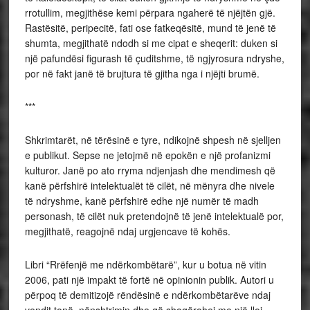
rrotullim, megjithëse kemi përpara ngaherë të njëjtën gjë.
Rastësitë, peripecitë, fati ose fatkeqësitë, mund të jenë të
shumta, megjithatë ndodh si me cipat e sheqerit: duken si
një pafundësi figurash të çuditshme, të ngjyrosura ndryshe,
por në fakt janë të brujtura të gjitha nga i njëjti brumë.
***
Shkrimtarët, në tërësinë e tyre, ndikojnë shpesh në sjelljen
e publikut. Sepse ne jetojmë në epokën e një profanizmi
kulturor. Janë po ato rryma ndjenjash dhe mendimesh që
kanë përfshirë intelektualët të cilët, në mënyra dhe nivele
të ndryshme, kanë përfshirë edhe një numër të madh
personash, të cilët nuk pretendojnë të jenë intelektualë por,
megjithatë, reagojnë ndaj urgjencave të kohës.
Libri “Rrëfenjë me ndërkombëtarë”, kur u botua në vitin
2006, pati një impakt të fortë në opinionin publik. Autori u
përpoq të demitizojë rëndësinë e ndërkombëtarëve ndaj
vendit tonë, nënshtrimin dhe që shoqërohej me një lloj