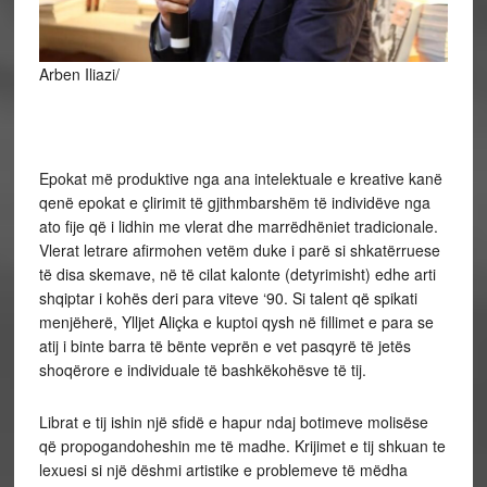
Arben Iliazi/
Epokat më produktive nga ana intelektuale e kreative kanë
qenë epokat e çlirimit të gjithmbarshëm të individëve nga
ato fije që i lidhin me vlerat dhe marrëdhëniet tradicionale.
Vlerat letrare afirmohen vetëm duke i parë si shkatërruese
të disa skemave, në të cilat kalonte (detyrimisht) edhe arti
shqiptar i kohës deri para viteve ‘90. Si talent që spikati
menjëherë, Ylljet Aliçka e kuptoi qysh në fillimet e para se
atij i binte barra të bënte veprën e vet pasqyrë të jetës
shoqërore e individuale të bashkëkohësve të tij.
Librat e tij ishin një sfidë e hapur ndaj botimeve molisëse
që propogandoheshin me të madhe. Krijimet e tij shkuan te
lexuesi si një dëshmi artistike e problemeve të mëdha