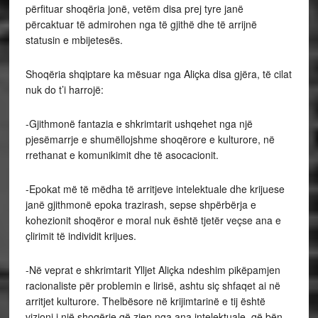
përfituar shoqëria jonë, vetëm disa prej tyre janë
përcaktuar të admirohen nga të gjithë dhe të arrijnë
statusin e mbijetesës.
Shoqëria shqiptare ka mësuar nga Aliçka disa gjëra, të cilat
nuk do t’i harrojë:
-Gjithmonë fantazia e shkrimtarit ushqehet nga një
pjesëmarrje e shumëllojshme shoqërore e kulturore, në
rrethanat e komunikimit dhe të asocacionit.
-Epokat më të mëdha të arritjeve intelektuale dhe krijuese
janë gjithmonë epoka trazirash, sepse shpërbërja e
kohezionit shoqëror e moral nuk është tjetër veçse ana e
çlirimit të individit krijues.
-Në veprat e shkrimtarit Ylljet Aliçka ndeshim pikëpamjen
racionaliste për problemin e lirisë, ashtu siç shfaqet ai në
arritjet kulturore. Thelbësore në krijimtarinë e tij është
vizioni i një shoqërie që zien nga ana intelektuale, që bën