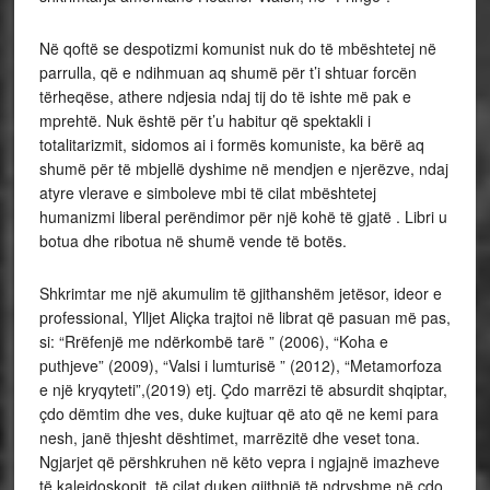
Në qoftë se despotizmi komunist nuk do të mbështetej në
parrulla, që e ndihmuan aq shumë për t’i shtuar forcën
tërheqëse, athere ndjesia ndaj tij do të ishte më pak e
mprehtë. Nuk është për t’u habitur që spektakli i
totalitarizmit, sidomos ai i formës komuniste, ka bërë aq
shumë për të mbjellë dyshime në mendjen e njerëzve, ndaj
atyre vlerave e simboleve mbi të cilat mbështetej
humanizmi liberal perëndimor për një kohë të gjatë . Libri u
botua dhe ribotua në shumë vende të botës.
Shkrimtar me një akumulim të gjithanshëm jetësor, ideor e
professional, Ylljet Aliçka trajtoi në librat që pasuan më pas,
si: “Rrëfenjë me ndërkombë tarë ” (2006), “Koha e
puthjeve” (2009), “Valsi i lumturisë ” (2012), “Metamorfoza
e një kryqyteti”,(2019) etj. Çdo marrëzi të absurdit shqiptar,
çdo dëmtim dhe ves, duke kujtuar që ato që ne kemi para
nesh, janë thjesht dështimet, marrëzitë dhe veset tona.
Ngjarjet që përshkruhen në këto vepra i ngjajnë imazheve
të kaleidoskopit, të cilat duken gjithnjë të ndryshme në çdo