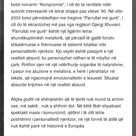
botoi romanin “Kompromisi”, i cili do ta rendiste ndër
autorët interesantë në letrat shqipe pas viteve ’90. Në vitin
2003 botoi përmbledhjen me tregime “Parrullat me gurë”, i
cili do të ekranizohej më pas nga regjisori Gjergj Xhuvani.
“Parrullat me gurë” është një ligjërim letrar
shumëkuptimësh metaforik, që përcjell të gjallë forcën
shkatërruese e thërmuese të sistemit totalitar mbi
personalitetin njerëzor. Kjo vepër është pasqyrë e një
realiteti absurd, ku personazhet ndihen si të mbyllur në
çark. Rrëfimi vjen në një ndërthurje organike të natyrshme,
i pasur me aluzione e metafora, e herë i përshtatur në
tekste, që ngacmojnë emocionalitetin e lexuesit. Situatat
absurde krijohen në një realitet absurd.
Aliçka goditi në shënjestrën që të tjerët nuk mund ta arrinin
ose, më saktë , nuk e shihnin dot. Në këtë libër shpaloset
spektakli masiv i komunizmit, qëllimi i të cilit ishte
poshtërimi i personalitetit njerëzor, në një formë të atillë që
nuk është parë në historinë e Evropës.