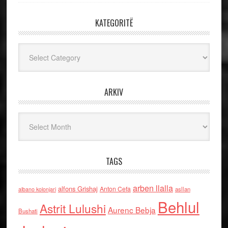
KATEGORITË
Kategoritë
ARKIV
Arkiv
TAGS
arben llalla
alfons Grishaj
Anton Cefa
asllan
albano kolonjari
Behlul
Astrit Lulushi
Aurenc Bebja
Bushati