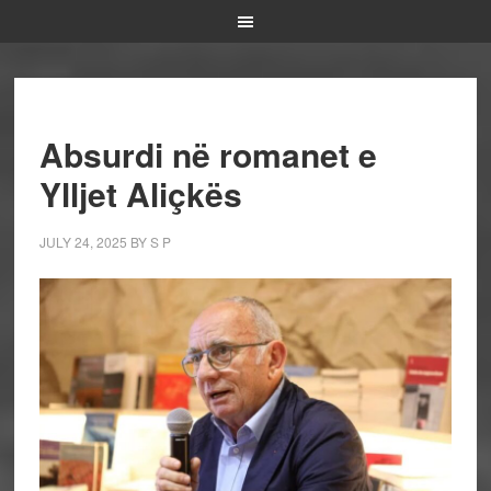
Absurdi në romanet e
Ylljet Aliçkës
JULY 24, 2025
BY
S P