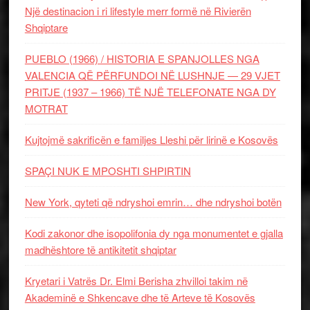
Një destinacion i ri lifestyle merr formë në Rivierën
Shqiptare
PUEBLO (1966) / HISTORIA E SPANJOLLES NGA
VALENCIA QË PËRFUNDOI NË LUSHNJE — 29 VJET
PRITJE (1937 – 1966) TË NJË TELEFONATE NGA DY
MOTRAT
Kujtojmë sakrificën e familjes Lleshi për lirinë e Kosovës
SPAÇI NUK E MPOSHTI SHPIRTIN
New York, qyteti që ndryshoi emrin… dhe ndryshoi botën
Kodi zakonor dhe isopolifonia dy nga monumentet e gjalla
madhështore të antikitetit shqiptar
Kryetari i Vatrës Dr. Elmi Berisha zhvilloi takim në
Akademinë e Shkencave dhe të Arteve të Kosovës