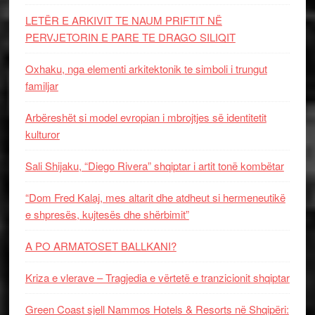
LETËR E ARKIVIT TE NAUM PRIFTIT NË
PERVJETORIN E PARE TE DRAGO SILIQIT
Oxhaku, nga elementi arkitektonik te simboli i trungut
familjar
Arbëreshët si model evropian i mbrojtjes së identitetit
kulturor
Sali Shijaku, “Diego Rivera” shqiptar i artit tonë kombëtar
“Dom Fred Kalaj, mes altarit dhe atdheut si hermeneutikë
e shpresës, kujtesës dhe shërbimit”
A PO ARMATOSET BALLKANI?
Kriza e vlerave – Tragjedia e vërtetë e tranzicionit shqiptar
Green Coast sjell Nammos Hotels & Resorts në Shqipëri: