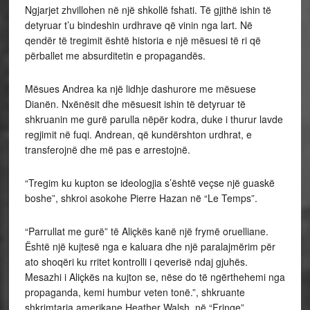
Ngjarjet zhvillohen në një shkollë fshati. Të gjithë ishin të
detyruar t’u bindeshin urdhrave që vinin nga lart. Në
qendër të tregimit është historia e një mësuesi të ri që
përballet me absurditetin e propagandës.
Mësues Andrea ka një lidhje dashurore me mësuese
Dianën. Nxënësit dhe mësuesit ishin të detyruar të
shkruanin me gurë parulla nëpër kodra, duke i thurur lavde
regjimit në fuqi. Andrean, që kundërshton urdhrat, e
transferojnë dhe më pas e arrestojnë.
“Tregim ku kupton se ideologjia s’është veçse një guaskë
boshe”, shkroi asokohe Pierre Hazan në “Le Temps”.
“Parrullat me gurë” të Aliçkës kanë një frymë oruelliane.
Është një kujtesë nga e kaluara dhe një paralajmërim për
ato shoqëri ku rritet kontrolli i qeverisë ndaj gjuhës.
Mesazhi i Aliçkës na kujton se, nëse do të ngërthehemi nga
propaganda, kemi humbur veten tonë.”, shkruante
shkrimtarja amerikane Heather Walsh, në “Fringe”.