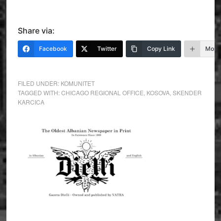
Share via:
Facebook
Twitter
Copy Link
More
FILED UNDER:
KOMUNITET
TAGGED WITH:
CHICAGO REGIONAL OFFICE
,
KOSOVA
,
SKENDER
KARCICA