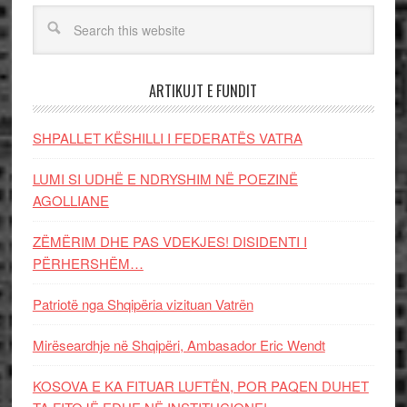
ARTIKUJT E FUNDIT
SHPALLET KËSHILLI I FEDERATËS VATRA
LUMI SI UDHË E NDRYSHIM NË POEZINË
AGOLLIANE
ZËMËRIM DHE PAS VDEKJES! DISIDENTI I
PËRHERSHËM…
Patriotë nga Shqipëria vizituan Vatrën
Mirëseardhje në Shqipëri, Ambasador Eric Wendt
KOSOVA E KA FITUAR LUFTËN, POR PAQEN DUHET