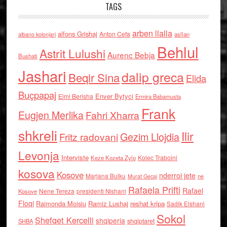
TAGS
arben llalla
alfons Grishaj
Anton Cefa
asllan
albano kolonjari
Behlul
Astrit Lulushi
Aurenc Bebja
Bushati
Jashari
dalip greca
Beqir Sina
Elida
Buçpapaj
Enver Bytyci
Elmi Berisha
Ermira Babamusta
Frank
Eugjen Merlika
Fahri Xharra
shkreli
Ilir
Gezim Llojdia
Fritz radovani
Levonja
Interviste
Kolec Traboini
Keze Kozeta Zylo
kosova
Kosove
nderroi jete
Marjana Bulku
ne
Murat Gecaj
Rafaela Prifti
Rafael
Nene Tereza
Kosove
presidenti Nishani
Floqi
Raimonda Moisiu
Ramiz Lushaj
reshat kripa
Sadik Elshani
Sokol
Shefqet Kercelli
shqiperia
shqiptaret
SHBA