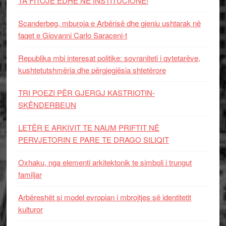
TA FITOJË EDHE NË INSTITUCIONE!
Scanderbeg, mburoja e Arbërisë dhe gjeniu ushtarak në
faqet e Giovanni Carlo Saraceni-t
Republika mbi interesat politike: sovraniteti i qytetarëve,
kushtetutshmëria dhe përgjegjësia shtetërore
TRI POEZI PËR GJERGJ KASTRIOTIN-
SKËNDERBEUN
LETËR E ARKIVIT TE NAUM PRIFTIT NË
PERVJETORIN E PARE TE DRAGO SILIQIT
Oxhaku, nga elementi arkitektonik te simboli i trungut
familjar
Arbëreshët si model evropian i mbrojtjes së identitetit
kulturor