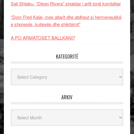
Sali Shijaku, “Diego Rivera” shqiptar i artit tonë kombëtar
“Dom Fred Kalaj, mes altarit dhe atdheut si hermeneutikë
e shpresës, kujtesës dhe shërbimit”
A PO ARMATOSET BALLKANI?
KATEGORITË
Kategoritë
ARKIV
Arkiv