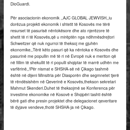
DioGuardi.
Për asociacionin ekonomik ,,AJC GLOBAL JEWVISH,,iu
dorëzua projekti ekonomik i shtetit të Kosovës me tërë
resurset të pasurisë nëntokësore dhe ato njerëzore të
shetit të ri të Kosovës,që u mirëptën nga ndihmësdrejtori
Schweitzer që nuk ngurroi të theksoj me gjuhën
ekonomike,,Tërë këto pasuri që ka nëntoka e Kosovës dhe
pasurinë me popullin më të ri në Evropë nuk e meriton që
në fillim të shekullit të ri populli shqiptar të marrë udhën me
varfërinë,,!Për nismat e SHSHA-së në Çikago tashmë
është në dijeni Minsitria për Diasporën dhe segmnetet tjerë
të rëndësishëm në Qeverinë e Kosovës,thekson sekretari
Mahmut Skenderi.Duhet të theksojmë se Konferenca për
investime ekonomike në Kosovë e Shqipëri tashti është
bërë gati dhe presin projektet dhe delegacionet qeveritare
të dyjave vendeve,thotë SHSHA-ja në Çikago.