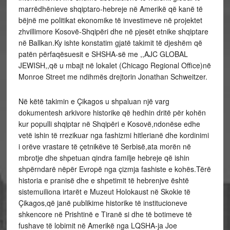
marrëdhënieve shqiptaro-hebreje në Amerikë që kanë të
bëjnë me politikat ekonomike të investimeve në projektet
zhvillimore Kosovë-Shqipëri dhe në pjesët etnike shqiptare
në Ballkan.Ky ishte konstatim gjatë takimit të djeshëm që
patën përfaqësuesit e SHSHA-së me ,,AJC GLOBAL
JEWISH,,që u mbajt në lokalet (Chicago Regional Office)në
Monroe Street me ndihmës drejtorin Jonathan Schweitzer.
Në këtë takimin e Çikagos u shpaluan një varg
dokumentesh arkivore historike që hedhin dritë për kohën
kur populli shqiptar në Shqipëri e Kosovë,ndonëse edhe
vetë ishin të rrezikuar nga fashizmi hitlerianë dhe kordinimi
i orëve vrastare të çetnikëve të Serbisë,ata morën në
mbrotje dhe shpetuan qindra familje hebreje që ishin
shpërndarë nëpër Evropë nga çizmja fashiste e kohës.Tërë
historia e pranisë dhe e shpetimit të hebrenjve është
sistemuiliona irtarët e Muzeut Holokaust në Skokie të
Çikagos,që janë publikime historike të institucioneve
shkencore në Prishtinë e Tiranë si dhe të botimeve të
fushave të lobimit në Amerikë nga LQSHA-ja Joe