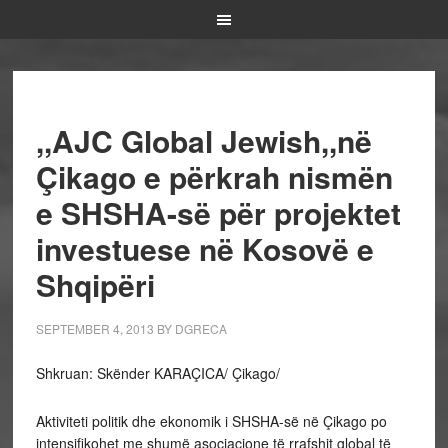
,,AJC Global Jewish,,në
Çikago e përkrah nismën
e SHSHA-së për projektet
investuese në Kosovë e
Shqipëri
SEPTEMBER 4, 2013
BY
DGRECA
Shkruan: Skënder KARAÇICA/ Çikago/
Aktiviteti politik dhe ekonomik i SHSHA-së në Çikago po
intensifikohet me shumë asociacione të rrafshit global të