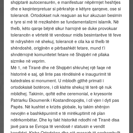
shqiptarë autocensurën, e manifestuar nëpërmjet heshtjes
dhe e keqinterpretuar si përkrahje e këtyre qarqeve, ose si
tolerancë. Ortodokset nuk reaguan as kur akuzuan besimin
e tyre si më të rrezikshëm se fundamentalizmi islamik. Në
thelb, këto qarqe bëjnë sikur harrojnë se duke provokuar
tolerancën e vërtetë të vendosur midis besimtarëve të feve
të ndryshëm në shekuj, tolerancë e cila ka si thelb të
shëndoshë, origjinën e përbashkët fetare, mund t’i
shndërrojnë komunitetet fetare në Shqipëri në pllaka
sizmike në veprim.
Më 1, në Tiranë dhe në Shqipëri shkruhej një faqe në
historinë e saj, që linte pas rëndësinë e inaugurimit të
katedrales si monument. U mblodh gjithë primati i
ortodoksisë botërore, i cili kishte shekuj të terë që nuk
mblidhej. Takimin, qoftë edhe ceremonial, e kryesonte
Patriarku Ekoumenik i Kostandinopojës, i cil vjen i dyti pas
Papës. Në kushtet e krizës globale, ky takim shënjon
nevojën e bashkëpunimit e të mirëkuptimit në plan
ndërkombëtar. Dhe ky fakt historikë ndodhi në Tiranë disa
javë para se Evropa të vendosë r statusin e vendit
kandidat. Kisha Ortodokse dha një mesazh të pashembullt