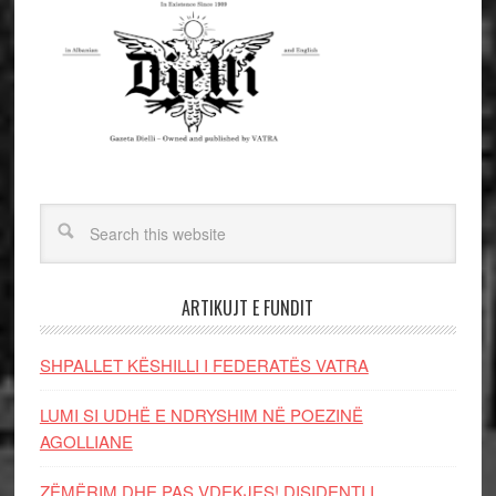
ARTIKUJT E FUNDIT
SHPALLET KËSHILLI I FEDERATËS VATRA
LUMI SI UDHË E NDRYSHIM NË POEZINË
AGOLLIANE
ZËMËRIM DHE PAS VDEKJES! DISIDENTI I