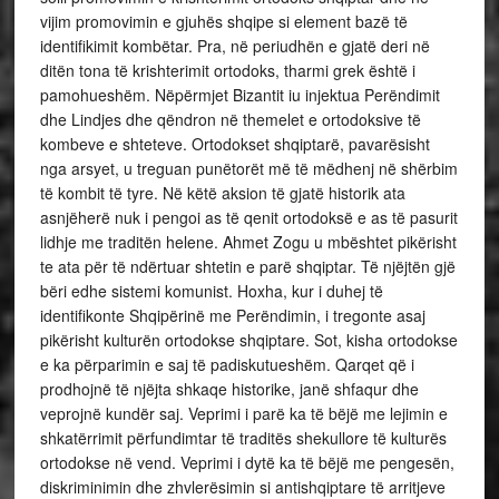
vijim promovimin e gjuhës shqipe si element bazë të
identifikimit kombëtar. Pra, në periudhën e gjatë deri në
ditën tona të krishterimit ortodoks, tharmi grek është i
pamohueshëm. Nëpërmjet Bizantit iu injektua Perëndimit
dhe Lindjes dhe qëndron në themelet e ortodoksive të
kombeve e shteteve. Ortodokset shqiptarë, pavarësisht
nga arsyet, u treguan punëtorët më të mëdhenj në shërbim
të kombit të tyre. Në këtë aksion të gjatë historik ata
asnjëherë nuk i pengoi as të qenit ortodoksë e as të pasurit
lidhje me traditën helene. Ahmet Zogu u mbështet pikërisht
te ata për të ndërtuar shtetin e parë shqiptar. Të njëjtën gjë
bëri edhe sistemi komunist. Hoxha, kur i duhej të
identifikonte Shqipërinë me Perëndimin, i tregonte asaj
pikërisht kulturën ortodokse shqiptare. Sot, kisha ortodokse
e ka përparimin e saj të padiskutueshëm. Qarqet që i
prodhojnë të njëjta shkaqe historike, janë shfaqur dhe
veprojnë kundër saj. Veprimi i parë ka të bëjë me lejimin e
shkatërrimit përfundimtar të traditës shekullore të kulturës
ortodokse në vend. Veprimi i dytë ka të bëjë me pengesën,
diskriminimin dhe zhvlerësimin si antishqiptare të arritjeve