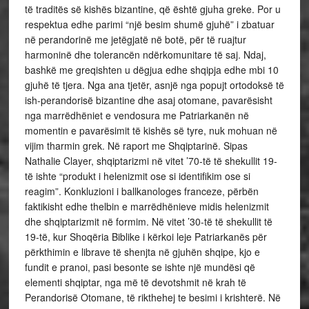
të traditës së kishës bizantine, që është gjuha greke. Por u
respektua edhe parimi “një besim shumë gjuhë” i zbatuar
në perandorinë me jetëgjatë në botë, për të ruajtur
harmoninë dhe tolerancën ndërkomunitare të saj. Ndaj,
bashkë me greqishten u dëgjua edhe shqipja edhe mbi 10
gjuhë të tjera. Nga ana tjetër, asnjë nga popujt ortodoksë të
ish-perandorisë bizantine dhe asaj otomane, pavarësisht
nga marrëdhëniet e vendosura me Patriarkanën në
momentin e pavarësimit të kishës së tyre, nuk mohuan në
vijim tharmin grek. Në raport me Shqiptarinë. Sipas
Nathalie Clayer, shqiptarizmi në vitet ’70-të të shekullit 19-
të ishte “produkt i helenizmit ose si identifikim ose si
reagim”. Konkluzioni i ballkanologes franceze, përbën
faktikisht edhe thelbin e marrëdhënieve midis helenizmit
dhe shqiptarizmit në formim. Në vitet ’30-të të shekullit të
19-të, kur Shoqëria Biblike i kërkoi leje Patriarkanës për
përkthimin e librave të shenjta në gjuhën shqipe, kjo e
fundit e pranoi, pasi besonte se ishte një mundësi që
elementi shqiptar, nga më të devotshmit në krah të
Perandorisë Otomane, të rikthehej te besimi i krishterë. Në