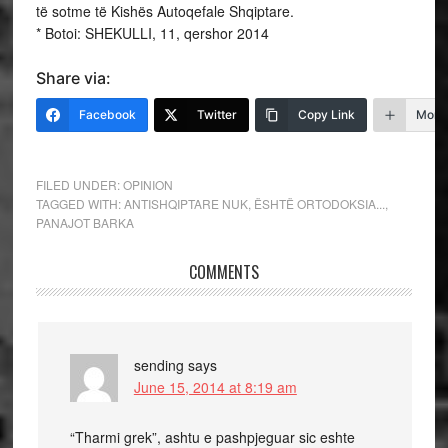
të sotme të Kishës Autoqefale Shqiptare.
* Botoi: SHEKULLI, 11, qershor 2014
Share via:
Facebook
Twitter
Copy Link
More
FILED UNDER:
OPINION
TAGGED WITH:
ANTISHQIPTARE NUK
,
ËSHTË ORTODOKSIA...
,
PANAJOT BARKA
COMMENTS
sending
says
June 15, 2014 at 8:19 am
“Tharmi grek”, ashtu e pashpjeguar sic eshte