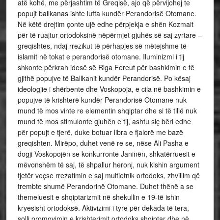
atë kohë, me përjashtim të Greqisë, ajo që përvijohej te
popujt ballkanas ishte lufta kundër Perandorisë Otomane.
Në këtë drejtim çonte ujë edhe përpjekja e shën Kozmait
për të ruajtur ortodoksinë nëpërmjet gjuhës së saj zyrtare –
greqishtes, ndaj rrezikut të përhapjes së mëtejshme të
islamit në tokat e perandorisë otomane. Iluminizmi i tij
shkonte përkrah idesë së Riga Fereut për bashkimin e të
gjithë popujve të Ballkanit kundër Perandorisë. Po kësaj
ideologjie i shërbente dhe Voskopoja, e cila në bashkimin e
popujve të krishterë kundër Perandorisë Otomane nuk
mund të mos vinte re elementin shqiptar dhe si të tillë nuk
mund të mos stimulonte gjuhën e tij, ashtu siç bëri edhe
për popujt e tjerë, duke botuar libra e fjalorë me bazë
greqishten. Mirëpo, duhet venë re se, nëse Ali Pasha e
dogji Voskopojën se konkurronte Janinën, shkatërruesit e
mëvonshëm të saj, të shpallur heronj, nuk kishin argument
tjetër veçse rrezatimin e saj multietnik ortodoks, zhvillim që
trembte shumë Perandorinë Otomane. Duhet thënë a se
themeluesit e shqiptarizmit në shekullin e 19-të ishin
kryesisht ortodoksë. Aktivizimi i tyre për dekada të tera,
solli promovimin e krishterimit ortodoks shqiptar dhe në