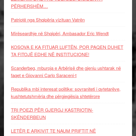
PËRHERSHËM…
Patriotë nga Shqipëria vizituan Vatrën
Mirëseardhje në Shqipëri, Ambasador Eric Wendt
KOSOVA E KA FITUAR LUFTËN, POR PAQEN DUHET
TA FITOJË EDHE NË INSTITUCIONE!
Scanderbeg, mburoja e Arbërisë dhe gjeniu ushtarak në
faqet e Giovanni Carlo Saraceni-t
Republika mbi interesat politike: sovraniteti i qytetarëve,
kushtetutshmëria dhe përgjegjësia shtetërore
TRI POEZI PËR GJERGJ KASTRIOTIN-
SKËNDERBEUN
LETËR E ARKIVIT TE NAUM PRIFTIT NË