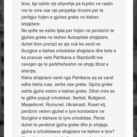
lene, kjo eshte nje shprehje pa kuptim ne rastin
me te mire ose nje perpjekje tinzare per te
perligjur futjen e gjuhes greke ne kishen
shqiptare.
Ne qofte se eshte fjala per futjen ne perdorim te
gjuhes greke ne kishen Autoqefale shqiptare,
duhet then prerazi se ajo nuk ka vend ne
liturgjine e kishes ortodokse shqiptare dhe kete e
ka pranuar vete Patrikana a Stambollit me
nevojen qe te perktheheshin ne shqip librat e
shenjta.
Kisha shqiptare varet nga Patrikana aq sa varet
edhe kisha ruse, serbe ose greke. Gjuha greke
eshte gjuhe vetem e kishes greke. Dihet mire se
te gjithe popujt ortodokse, Serbet, Bullgaret,
Maqedonet, Rumunet, Ukrainasit, Ruset etj.
perdorin vetem gjuhet e tyre kombetare ne
liturgjine e kishave te tyre ortodokse. Perse
duhet te perdoret gjuha greke dhe jo shqipja,
gjuha e ortodokseve shqiptare ne kishen e tyre?