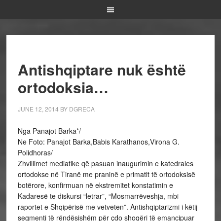
Antishqiptare nuk është
ortodoksia…
JUNE 12, 2014
BY
DGRECA
Nga Panajot Barka*/
Ne Foto: Panajot Barka,Babis Karathanos,Virona G.
Polidhoras/
Zhvillimet mediatike që pasuan inaugurimin e katedrales
ortodokse në Tiranë me praninë e primatit të ortodoksisë
botërore, konfirmuan në ekstremitet konstatimin e
Kadaresë te diskursi “letrar”, “Mosmarrëveshja, mbi
raportet e Shqipërisë me vetveten”. Antishqiptarizmi i këtij
segmenti të rëndësishëm për çdo shoqëri të emancipuar