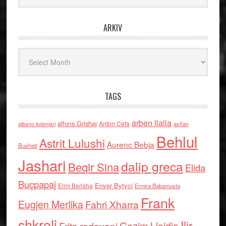
ARKIV
Arkiv
TAGS
arben llalla
alfons Grishaj
Anton Cefa
asllan
albano kolonjari
Behlul
Astrit Lulushi
Aurenc Bebja
Bushati
Jashari
dalip greca
Beqir Sina
Elida
Buçpapaj
Enver Bytyci
Elmi Berisha
Ermira Babamusta
Frank
Eugjen Merlika
Fahri Xharra
shkreli
Ilir
Gezim Llojdia
Fritz radovani