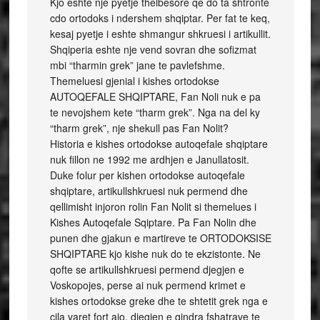
Kjo eshte nje pyetje thelbesore qe do ta shtronte
cdo ortodoks i ndershem shqiptar. Per fat te keq,
kesaj pyetje i eshte shmangur shkruesi i artikullit.
Shqiperia eshte nje vend sovran dhe sofizmat
mbi “tharmin grek” jane te pavlefshme.
Themeluesi gjenial i kishes ortodokse
AUTOQEFALE SHQIPTARE, Fan Noli nuk e pa
te nevojshem kete “tharm grek”. Nga na del ky
“tharm grek”, nje shekull pas Fan Nolit?
Historia e kishes ortodokse autoqefale shqiptare
nuk fillon ne 1992 me ardhjen e Janullatosit.
Duke folur per kishen ortodokse autoqefale
shqiptare, artikullshkruesi nuk permend dhe
qellimisht injoron rolin Fan Nolit si themelues i
Kishes Autoqefale Sqiptare. Pa Fan Nolin dhe
punen dhe gjakun e martireve te ORTODOKSISE
SHQIPTARE kjo kishe nuk do te ekzistonte. Ne
qofte se artikullshkruesi permend djegjen e
Voskopojes, perse ai nuk permend krimet e
kishes ortodokse greke dhe te shtetit grek nga e
cila varet fort ajo, djegjen e qindra fshatrave te