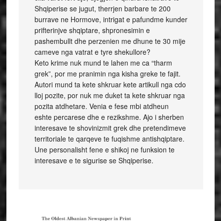
Shqiperise se jugut, therrjen barbare te 200
burrave ne Hormove, intrigat e pafundme kunder
prifterinjve shqiptare, shpronesimin e
pashembullt dhe perzenien me dhune te 30 mije
cameve nga vatrat e tyre shekullore?
Keto krime nuk mund te lahen me ca “tharm
grek”, por me pranimin nga kisha greke te fajit.
Autori mund ta kete shkruar kete artikull nga cdo
lloj pozite, por nuk me duket ta kete shkruar nga
pozita atdhetare. Venia e fese mbi atdheun
eshte percarese dhe e rezikshme. Ajo i sherben
interesave te shovinizmit grek dhe pretendimeve
territoriale te qarqeve te fuqishme antishqiptare.
Une personalisht fene e shikoj ne funksion te
interesave e te sigurise se Shqiperise.