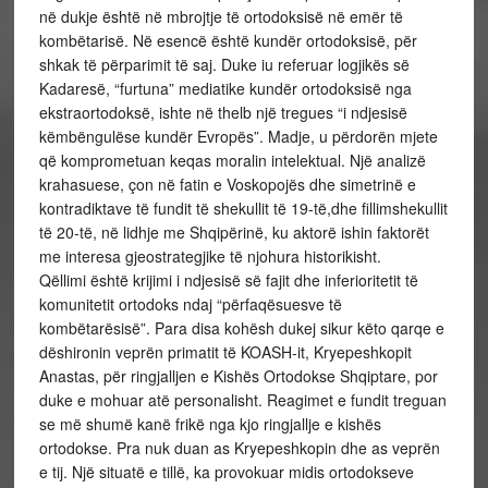
në dukje është në mbrojtje të ortodoksisë në emër të
kombëtarisë. Në esencë është kundër ortodoksisë, për
shkak të përparimit të saj. Duke iu referuar logjikës së
Kadaresë, “furtuna” mediatike kundër ortodoksisë nga
ekstraortodoksë, ishte në thelb një tregues “i ndjesisë
këmbëngulëse kundër Evropës”. Madje, u përdorën mjete
që komprometuan keqas moralin intelektual. Një analizë
krahasuese, çon në fatin e Voskopojës dhe simetrinë e
kontradiktave të fundit të shekullit të 19-të,dhe fillimshekullit
të 20-të, në lidhje me Shqipërinë, ku aktorë ishin faktorët
me interesa gjeostrategjike të njohura historikisht.
Qëllimi është krijimi i ndjesisë së fajit dhe inferioritetit të
komunitetit ortodoks ndaj “përfaqësuesve të
kombëtarësisë”. Para disa kohësh dukej sikur këto qarqe e
dëshironin veprën primatit të KOASH-it, Kryepeshkopit
Anastas, për ringjalljen e Kishës Ortodokse Shqiptare, por
duke e mohuar atë personalisht. Reagimet e fundit treguan
se më shumë kanë frikë nga kjo ringjallje e kishës
ortodokse. Pra nuk duan as Kryepeshkopin dhe as veprën
e tij. Një situatë e tillë, ka provokuar midis ortodokseve