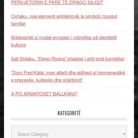
PERVJETORIN E PARE TE DRAGO SILIQIT
Oxhaku, nga elementi arkitektonik te simboli i trungut
familjar
Arbëreshët si model evropian i mbrojtjes së identitetit
kulturor
Sali Shijaku, “Diego Rivera” shqiptar i artit tonë kombëtar
“Dom Fred Kalaj, mes altarit dhe atdheut si hermeneutikë
e shpresës, kujtesës dhe shërbimit”
A PO ARMATOSET BALLKANI?
KATEGORITË
Kategoritë