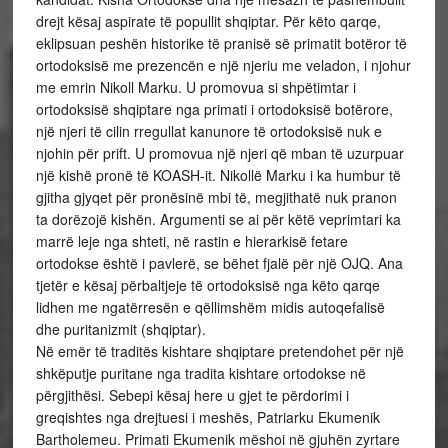
drejt kësaj aspirate të popullit shqiptar. Për këto qarqe,
eklipsuan peshën historike të pranisë së primatit botëror të
ortodoksisë me prezencën e një njeriu me veladon, i njohur
me emrin Nikoll Marku. U promovua si shpëtimtar i
ortodoksisë shqiptare nga primati i ortodoksisë botërore,
një njeri të cilin rregullat kanunore të ortodoksisë nuk e
njohin për prift. U promovua një njeri që mban të uzurpuar
një kishë pronë të KOASH-it. Nikollë Marku i ka humbur të
gjitha gjyqet për pronësinë mbi të, megjithatë nuk pranon
ta dorëzojë kishën. Argumenti se ai për këtë veprimtari ka
marrë leje nga shteti, në rastin e hierarkisë fetare
ortodokse është i pavlerë, se bëhet fjalë për një OJQ. Ana
tjetër e kësaj përbaltjeje të ortodoksisë nga këto qarqe
lidhen me ngatërresën e qëllimshëm midis autoqefalisë
dhe puritanizmit (shqiptar).
Në emër të traditës kishtare shqiptare pretendohet për një
shkëputje puritane nga tradita kishtare ortodokse në
përgjithësi. Sebepi kësaj here u gjet te përdorimi i
greqishtes nga drejtuesi i meshës, Patriarku Ekumenik
Bartholemeu. Primati Ekumenik mëshoi në gjuhën zyrtare