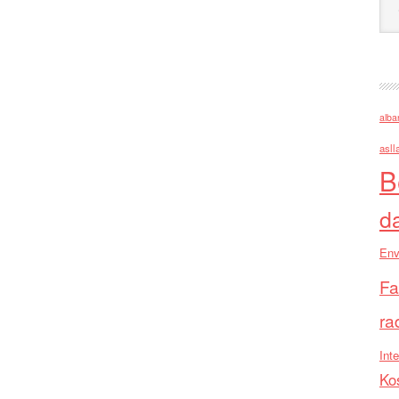
alba
asll
B
d
Env
Fa
ra
Inte
Ko