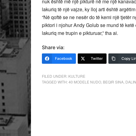
nuk është më një pikturë në me një kanavacë,
lakuriq të një vajze, ky lloj arti është argëtim
“Në qoftë se ne nesër do të kemi një tjetër ngj
piktori i njohur Andy Golub se mund të ketë
lakuriq me trupin e pikturuar,” tha ai.
Share via:
Facebook
Twitter
Copy Li
FILED UNDER:
KULTURE
TAGGED WITH:
40 MODELE NUDO
,
BEQIR SINA
,
DALIN