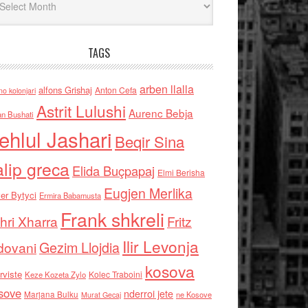
TAGS
arben llalla
alfons Grishaj
Anton Cefa
no kolonjari
Astrit Lulushi
Aurenc Bebja
an Bushati
ehlul Jashari
Beqir Sina
alip greca
Elida Buçpapaj
Elmi Berisha
Eugjen Merlika
er Bytyci
Ermira Babamusta
Frank shkreli
hri Xharra
Fritz
Ilir Levonja
Gezim Llojdia
dovani
kosova
rviste
Kolec Traboini
Keze Kozeta Zylo
sove
nderroi jete
Marjana Bulku
ne Kosove
Murat Gecaj