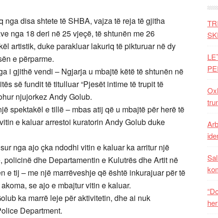
a disa shtete të SHBA, vajza të reja të gjitha
TR
ve nga 18 deri në 25 vjeçë, të shtunën me 26
SK
ël artistik, duke parakluar lakuriq të pikturuar në dy
LE
esën e përparme.
PE
nga i gjithë vendi – Ngjarja u mbajtë këtë të shtunën në
 së fundit të titulluar “Pjesët intime të trupit të
Oxh
njohur njujorkez Andy Golub.
tru
jë spektakël e tillë – mbas atij që u mbajtë për herë të
itin e kaluar arrestoi kuratorin Andy Golub duke
Arb
iden
isur nga ajo çka ndodhi vitin e kaluar ka arritur një
Sal
ë, policinë dhe Departamentin e Kulutrës dhe Artit në
ko
n e tij – me një marrëveshje që është inkurajuar për të
 akoma, se ajo e mbajtur vitin e kaluar.
“Do
ub ka marrë leje për aktivitetin, dhe ai nuk
her
olice Department.