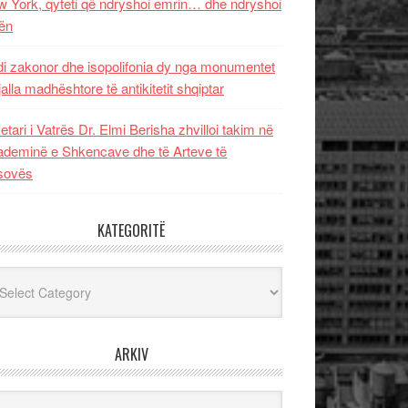
 York, qyteti që ndryshoi emrin… dhe ndryshoi
ën
i zakonor dhe isopolifonia dy nga monumentet
jalla madhështore të antikitetit shqiptar
etari i Vatrës Dr. Elmi Berisha zhvilloi takim në
deminë e Shkencave dhe të Arteve të
sovës
KATEGORITË
egoritë
ARKIV
iv