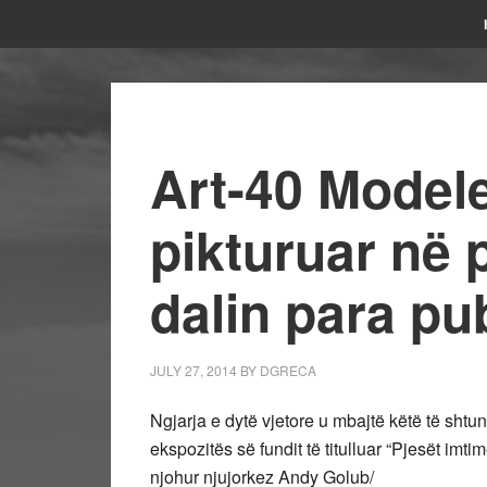
Art-40 Modele
pikturuar në p
dalin para pu
JULY 27, 2014
BY
DGRECA
Ngjarja e dytë vjetore u mbajtë këtë të sht
ekspozitës së fundit të titulluar “Pjesët imtim
njohur njujorkez Andy Golub/