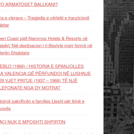
PO ARMATOSET BALLKANI?
za e vlerave – Tragjedia e vërtetë e tranzicionit
iptar
en Coast sjell Nammos Hotels & Resorts në
ipëri: Një destinacion i ri lifestyle merr formë në
ierën Shqiptare
EBLO (1966) / HISTORIA E SPANJOLLES
A VALENCIA QË PËRFUNDOI NË LUSHNJE
29 VJET PRITJE (1937 – 1966) TË NJË
LEFONATE NGA DY MOTRAT
tojmë sakrificën e familjes Lleshi për lirinë e
sovës
AÇI NUK E MPOSHTI SHPIRTIN