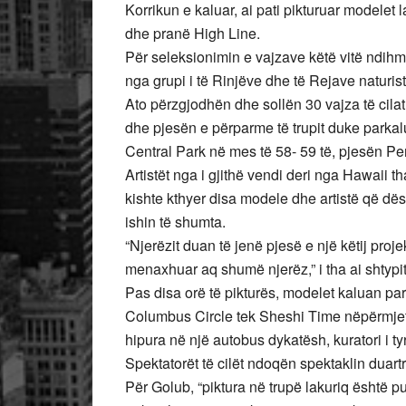
Korrikun e kaluar, ai pati pikturuar model
dhe pranë High Line.
Për seleksionimin e vajzave këtë vitë ndih
nga grupi i të Rinjëve dhe të Rejave naturis
Ato përzgjodhën dhe sollën 30 vajza të cilat
dhe pjesën e përparme të trupit duke parka
Central Park në mes të 58- 59 të, pjesën Pe
Artistët nga i gjithë vendi deri nga Hawaii th
kishte kthyer disa modele dhe artistë që dës
ishin të shumta.
“Njerëzit duan të jenë pjesë e një këtij proj
menaxhuar aq shumë njerëz,” i tha ai shtypit
Pas disa orë të pikturës, modelet kaluan par
Columbus Circle tek Sheshi Time nëpërmjet
hipura në një autobus dykatësh, kuratori i t
Spektatorët të cilët ndoqën spektaklin duartr
Për Golub, “piktura në trupë lakuriq është p