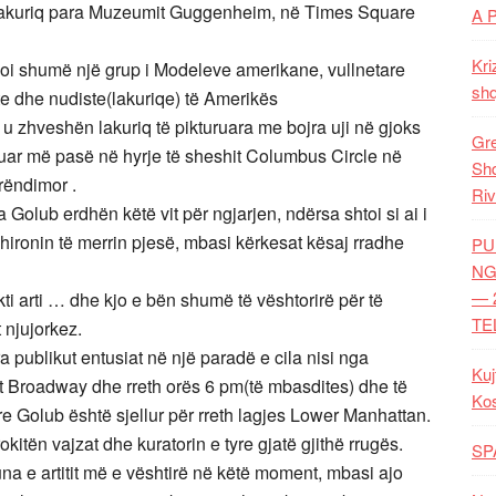
et lakuriq para Muzeumit Guggenheim, në Times Square
A 
Kri
moi shumë një grup i Modeleve amerikane, vullnetare
shq
te dhe nudiste(lakuriqe) të Amerikës
 u zhveshën lakuriq të pikturuara me bojra uji në gjoks
Gre
luar më pasë në hyrje të sheshit Columbus Circle në
Shq
rëndimor .
Riv
a Golub erdhën këtë vit për ngjarjen, ndërsa shtoi si ai i
hironin të merrin pjesë, mbasi kërkesat kësaj rradhe
PU
NG
— 
ekti arti … dhe kjo e bën shumë të vështorirë për të
TE
 njujorkez.
a publikut entusiat në një paradë e cila nisi nga
Kuj
 Broadway dhe rreth orës 6 pm(të mbasdites) dhe të
Ko
yre Golub është sjellur për rreth lagjes Lower Manhattan.
okitën vajzat dhe kuratorin e tyre gjatë gjithë rrugës.
SP
una e artitit më e vështirë në këtë moment, mbasi ajo