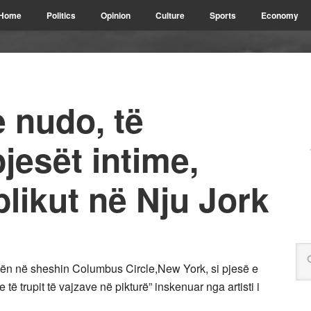
Home
Politics
Opinion
Culture
Sports
Economy
 nudo, të
jesët intime,
blikut në Nju Jork
unën në sheshin Columbus Circle,New York, si pjesë e
e të trupit të vajzave në pikturë” inskenuar nga artisti i