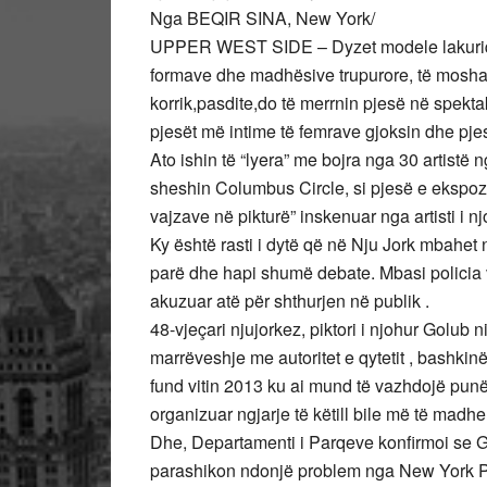
Nga BEQIR SINA, New York/
UPPER WEST SIDE – Dyzet modele lakuriq ng
formave dhe madhësive trupurore, të mosha
korrik,pasdite,do të merrnin pjesë në spektak
pjesët më intime të femrave gjoksin dhe pj
Ato ishin të “lyera” me bojra nga 30 artistë 
sheshin Columbus Circle, si pjesë e ekspozitës
vajzave në pikturë” inskenuar nga artisti i 
Ky është rasti i dytë që në Nju Jork mbahet n
parë dhe hapi shumë debate. Mbasi policia v
akuzuar atë për shthurjen në publik .
48-vjeçari njujorkez, piktori i njohur Golub n
marrëveshje me autoritet e qytetit , bashkin
fund vitin 2013 ku ai mund të vazhdojë punë
organizuar ngjarje të këtill bile më të madhe
Dhe, Departamenti i Parqeve konfirmoi se Gol
parashikon ndonjë problem nga New York P