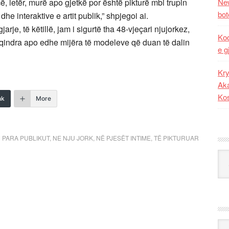
 letër, murë apo gjetkë por është pikturë mbi trupin
New
bot
 dhe interaktive e artit publik,” shpjegoi ai.
arje, të këtillë, jam i sigurtë tha 48-vjeçari njujorkez,
Kod
 qindra apo edhe mijëra të modeleve që duan të dalin
e g
Kry
Aka
Ko
nk
More
 PARA PUBLIKUT
,
NE NJU JORK
,
NË PJESËT INTIME
,
TË PIKTURUAR
Kat
Ark