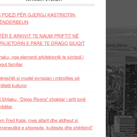
I POEZI PËR GJERGJ KASTRIOTIN-
ËNDERBEUN
TËR E ARKIVIT TE NAUM PRIFTIT NË
RVJETORIN E PARE TE DRAGO SILIQIT
aku, nga elementi arkitektonik te simboli i
ngut familjar
ëreshët si model evropian i mbrojtjes së
titetit kulturor
i Shijaku, “Diego Rivera” shqiptar i artit tonë
mbëtar
m Fred Kalaj, mes altarit dhe atdheut si
meneutikë e shpresës, kujtesës dhe shërbimit”