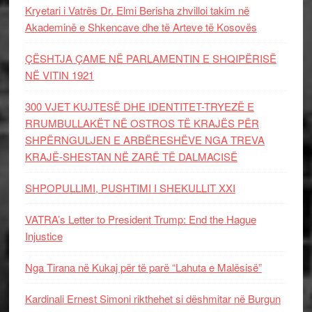
Kryetari i Vatrës Dr. Elmi Berisha zhvilloi takim në
Akademinë e Shkencave dhe të Arteve të Kosovës
ÇËSHTJA ÇAME NË PARLAMENTIN E SHQIPËRISË
NË VITIN 1921
300 VJET KUJTESË DHE IDENTITET-TRYEZË E
RRUMBULLAKËT NË OSTROS TË KRAJËS PËR
SHPËRNGULJEN E ARBËRESHËVE NGA TREVA
KRAJË-SHESTAN NË ZARË TË DALMACISË
SHPOPULLIMI, PUSHTIMI I SHEKULLIT XXI
VATRA’s Letter to President Trump: End the Hague
Injustice
Nga Tirana në Kukaj për të parë “Lahuta e Malësisë”
Kardinali Ernest Simoni rikthehet si dëshmitar në Burgun