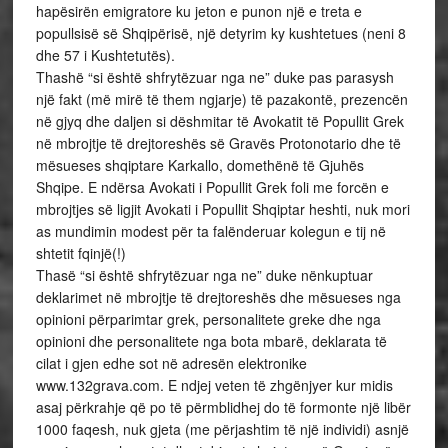
hapësirën emigratore ku jeton e punon një e treta e
popullsisë së Shqipërisë, një detyrim ky kushtetues (neni 8
dhe 57 i Kushtetutës).
Thashë “si është shfrytëzuar nga ne” duke pas parasysh
një fakt (më mirë të them ngjarje) të pazakontë, prezencën
në gjyq dhe daljen si dëshmitar të Avokatit të Popullit Grek
në mbrojtje të drejtoreshës së Gravës Protonotario dhe të
mësueses shqiptare Karkallo, domethënë të Gjuhës
Shqipe. E ndërsa Avokati i Popullit Grek foli me forcën e
mbrojtjes së ligjit Avokati i Popullit Shqiptar heshti, nuk mori
as mundimin modest për ta falënderuar kolegun e tij në
shtetit fqinjë(!)
Thasë “si është shfrytëzuar nga ne” duke nënkuptuar
deklarimet në mbrojtje të drejtoreshës dhe mësueses nga
opinioni përparimtar grek, personalitete greke dhe nga
opinioni dhe personalitete nga bota mbarë, deklarata të
cilat i gjen edhe sot në adresën elektronike
www.132grava.com. E ndjej veten të zhgënjyer kur midis
asaj përkrahje që po të përmblidhej do të formonte një libër
1000 faqesh, nuk gjeta (me përjashtim të një individi) asnjë