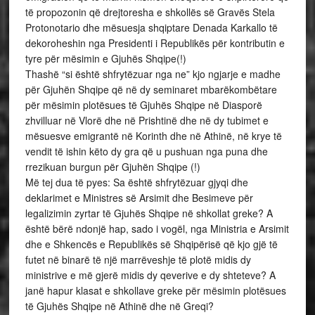
të propozonin që drejtoresha e shkollës së Gravës Stela
Protonotario dhe mësuesja shqiptare Denada Karkallo të
dekoroheshin nga Presidenti i Republikës për kontributin e
tyre për mësimin e Gjuhës Shqipe(!)
Thashë “si është shfrytëzuar nga ne” kjo ngjarje e madhe
për Gjuhën Shqipe që në dy seminaret mbarëkombëtare
për mësimin plotësues të Gjuhës Shqipe në Diasporë
zhvilluar në Vlorë dhe në Prishtinë dhe në dy tubimet e
mësuesve emigrantë në Korinth dhe në Athinë, në krye të
vendit të ishin këto dy gra që u pushuan nga puna dhe
rrezikuan burgun për Gjuhën Shqipe (!)
Më tej dua të pyes: Sa është shfrytëzuar gjyqi dhe
deklarimet e Ministres së Arsimit dhe Besimeve për
legalizimin zyrtar të Gjuhës Shqipe në shkollat greke? A
është bërë ndonjë hap, sado i vogël, nga Ministria e Arsimit
dhe e Shkencës e Republikës së Shqipërisë që kjo gjë të
futet në binarë të një marrëveshje të plotë midis dy
ministrive e më gjerë midis dy qeverive e dy shteteve? A
janë hapur klasat e shkollave greke për mësimin plotësues
të Gjuhës Shqipe në Athinë dhe në Greqi?