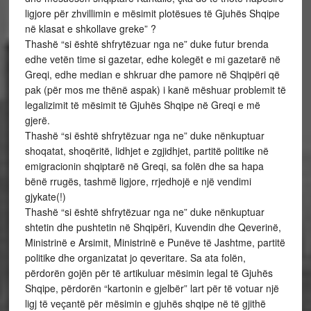
ligjore për zhvillimin e mësimit plotësues të Gjuhës Shqipe
në klasat e shkollave greke” ?
Thashë “si është shfrytëzuar nga ne” duke futur brenda
edhe vetën time si gazetar, edhe kolegët e mi gazetarë në
Greqi, edhe median e shkruar dhe pamore në Shqipëri që
pak (për mos me thënë aspak) i kanë mëshuar problemit të
legalizimit të mësimit të Gjuhës Shqipe në Greqi e më
gjerë.
Thashë “si është shfrytëzuar nga ne” duke nënkuptuar
shoqatat, shoqëritë, lidhjet e zgjidhjet, partitë politike në
emigracionin shqiptarë në Greqi, sa folën dhe sa hapa
bënë rrugës, tashmë ligjore, rrjedhojë e një vendimi
gjykate(!)
Thashë “si është shfrytëzuar nga ne” duke nënkuptuar
shtetin dhe pushtetin në Shqipëri, Kuvendin dhe Qeverinë,
Ministrinë e Arsimit, Ministrinë e Punëve të Jashtme, partitë
politike dhe organizatat jo qeveritare. Sa ata folën,
përdorën gojën për të artikuluar mësimin legal të Gjuhës
Shqipe, përdorën “kartonin e gjelbër” lart për të votuar një
ligj të veçantë për mësimin e gjuhës shqipe në të gjithë