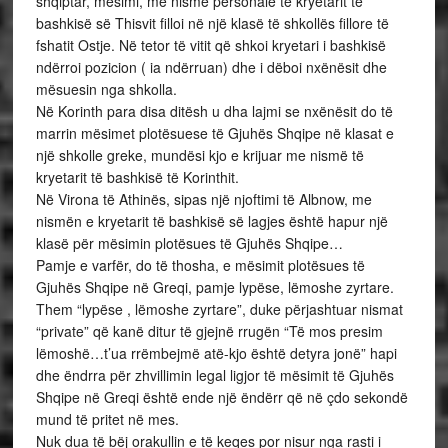
shqiptar, mësimi, me nismë personale të kryetarit të
bashkisë së Thisvit filloi në një klasë të shkollës fillore të
fshatit Ostje. Në tetor të vitit që shkoi kryetari i bashkisë
ndërroi pozicion ( ia ndërruan) dhe i dëboi nxënësit dhe
mësuesin nga shkolla.
Në Korinth para disa ditësh u dha lajmi se nxënësit do të
marrin mësimet plotësuese të Gjuhës Shqipe në klasat e
një shkolle greke, mundësi kjo e krijuar me nismë të
kryetarit të bashkisë të Korinthit.
Në Virona të Athinës, sipas një njoftimi të Albnow, me
nismën e kryetarit të bashkisë së lagjes është hapur një
klasë për mësimin plotësues të Gjuhës Shqipe…
Pamje e varfër, do të thosha, e mësimit plotësues të
Gjuhës Shqipe në Greqi, pamje lypëse, lëmoshe zyrtare.
Them “lypëse , lëmoshe zyrtare”, duke përjashtuar nismat
“private” që kanë ditur të gjejnë rrugën “Të mos presim
lëmoshë…t’ua rrëmbejmë atë-kjo është detyra jonë” hapi
dhe ëndrra për zhvillimin legal ligjor të mësimit të Gjuhës
Shqipe në Greqi është ende një ëndërr që në çdo sekondë
mund të pritet në mes.
Nuk dua të bëj orakullin e të keqes por nisur nga rasti i