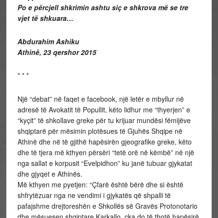
Po e përcjell shkrimin ashtu siç e shkrova më se tre
vjet të shkuara…
Abdurahim Ashiku
Athinë, 23 qershor 2015
* * *
Një “debat” në faqet e facebook, një letër e mbyllur në
adresë të Avokatit të Popullit, këto lidhur me “thyerjen” e
“kyçit” të shkollave greke për tu krijuar mundësi fëmijëve
shqiptarë për mësimin plotësues të Gjuhës Shqipe në
Athinë dhe në të gjithë hapësirën gjeografike greke, këto
dhe të tjera më kthyen përsëri “tetë orë në këmbë” në një
nga sallat e korpusit “Evelpidhon” ku janë tubuar gjykatat
dhe gjyqet e Athinës.
Më kthyen me pyetjen: “Çfarë është bërë dhe si është
shfrytëzuar nga ne vendimi i gjykatës që shpalli të
pafajshme drejtoreshën e Shkollës së Gravës Protonotario
dhe mësuesen shqiptare Karkallo, çka do të thotë hapësirë