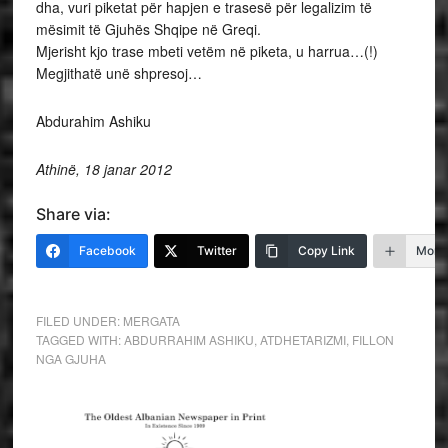
dha, vuri piketat për hapjen e trasesë për legalizim të
mësimit të Gjuhës Shqipe në Greqi.
Mjerisht kjo trase mbeti vetëm në piketa, u harrua…(!)
Megjithatë unë shpresoj…
Abdurahim Ashiku
Athinë, 18 janar 2012
Share via:
Facebook
Twitter
Copy Link
More
FILED UNDER:
MERGATA
TAGGED WITH:
ABDURRAHIM ASHIKU
,
ATDHETARIZMI
,
FILLON
NGA GJUHA