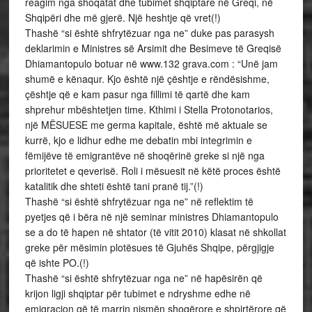
reagim nga shoqatat dhe tubimet shqiptare në Greqi, në
Shqipëri dhe më gjerë. Një heshtje që vret(!)
Thashë “si është shfrytëzuar nga ne” duke pas parasysh
deklarimin e Ministres së Arsimit dhe Besimeve të Greqisë
Dhiamantopulo botuar në www.132 grava.com : “Unë jam
shumë e kënaqur. Kjo është një çështje e rëndësishme,
çështje që e kam pasur nga fillimi të qartë dhe kam
shprehur mbështetjen time. Kthimi i Stella Protonotarios,
një MËSUESE me germa kapitale, është më aktuale se
kurrë, kjo e lidhur edhe me debatin mbi integrimin e
fëmijëve të emigrantëve në shoqërinë greke si një nga
prioritetet e qeverisë. Roli i mësuesit në këtë proces është
katalitik dhe shteti është tani pranë tij.”(!)
Thashë “si është shfrytëzuar nga ne” në reflektim të
pyetjes që i bëra në një seminar ministres Dhiamantopulo
se a do të hapen në shtator (të vitit 2010) klasat në shkollat
greke për mësimin plotësues të Gjuhës Shqipe, përgjigje
që ishte PO.(!)
Thashë “si është shfrytëzuar nga ne” në hapësirën që
krijon ligji shqiptar për tubimet e ndryshme edhe në
emigracion që të marrin nismën shoqërore e shpirtërore që