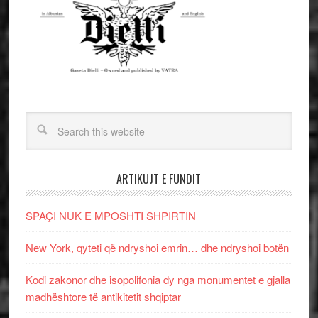
ARTIKUJT E FUNDIT
SPAÇI NUK E MPOSHTI SHPIRTIN
New York, qyteti që ndryshoi emrin… dhe ndryshoi botën
Kodi zakonor dhe isopolifonia dy nga monumentet e gjalla
madhështore të antikitetit shqiptar