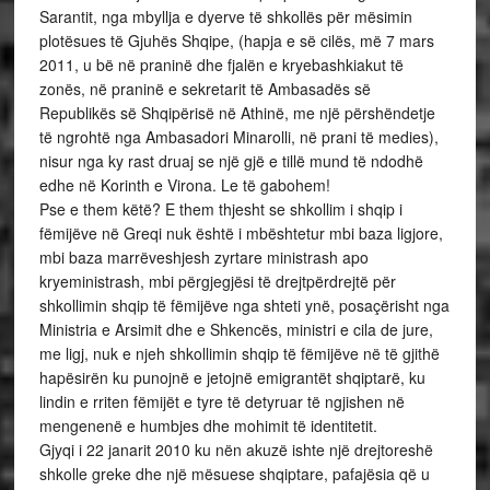
Sarantit, nga mbyllja e dyerve të shkollës për mësimin
plotësues të Gjuhës Shqipe, (hapja e së cilës, më 7 mars
2011, u bë në praninë dhe fjalën e kryebashkiakut të
zonës, në praninë e sekretarit të Ambasadës së
Republikës së Shqipërisë në Athinë, me një përshëndetje
të ngrohtë nga Ambasadori Minarolli, në prani të medies),
nisur nga ky rast druaj se një gjë e tillë mund të ndodhë
edhe në Korinth e Virona. Le të gabohem!
Pse e them këtë? E them thjesht se shkollim i shqip i
fëmijëve në Greqi nuk është i mbështetur mbi baza ligjore,
mbi baza marrëveshjesh zyrtare ministrash apo
kryeministrash, mbi përgjegjësi të drejtpërdrejtë për
shkollimin shqip të fëmijëve nga shteti ynë, posaçërisht nga
Ministria e Arsimit dhe e Shkencës, ministri e cila de jure,
me ligj, nuk e njeh shkollimin shqip të fëmijëve në të gjithë
hapësirën ku punojnë e jetojnë emigrantët shqiptarë, ku
lindin e rriten fëmijët e tyre të detyruar të ngjishen në
mengenenë e humbjes dhe mohimit të identitetit.
Gjyqi i 22 janarit 2010 ku nën akuzë ishte një drejtoreshë
shkolle greke dhe një mësuese shqiptare, pafajësia që u