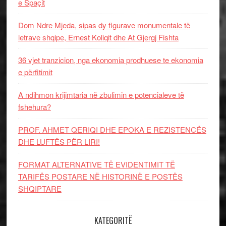
e Spaçit
Dom Ndre Mjeda, sipas dy figurave monumentale të
letrave shqipe, Ernest Koliqit dhe At Gjergj Fishta
36 vjet tranzicion, nga ekonomia prodhuese te ekonomia
e përfitimit
A ndihmon krijimtaria në zbulimin e potencialeve të
fshehura?
PROF. AHMET QERIQI DHE EPOKA E REZISTENCЁS
DHE LUFTЁS PЁR LIRI!
FORMAT ALTERNATIVE TË EVIDENTIMIT TË
TARIFËS POSTARE NË HISTORINË E POSTËS
SHQIPTARE
KATEGORITË