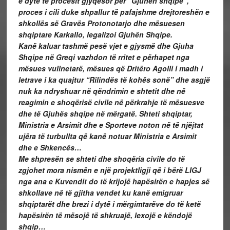
e dytë të procesit gjyqësor për “Gjuhën shqipe”,
proces i cili duke shpallur të pafajshme drejtoreshën e
shkollës së Gravës Protonotarjo dhe mësuesen
shqiptare Karkallo, legalizoi Gjuhën Shqipe.
Kanë kaluar tashmë pesë vjet e gjysmë dhe Gjuha
Shqipe në Greqi vazhdon të rritet e përhapet nga
mësues vullnetarë, mësues që Dritëro Agolli i madh i
letrave i ka quajtur “Rilindës të kohës sonë” dhe asgjë
nuk ka ndryshuar në qëndrimin e shtetit dhe në
reagimin e shoqërisë civile në përkrahje të mësuesve
dhe të Gjuhës shqipe në mërgatë. Shteti shqiptar,
Ministria e Arsimit dhe e Sporteve noton në të njëjtat
ujëra të turbullta që kanë notuar Ministria e Arsimit
dhe e Shkencës…
Me shpresën se shteti dhe shoqëria civile do të
zgjohet mora nismën e një projektligji që i bërë LIGJ
nga ana e Kuvendit do të krijojë hapësirën e hapjes së
shkollave në të gjitha vendet ku kanë emigruar
shqiptarët dhe brezi i dytë i mërgimtarëve do të ketë
hapësirën të mësojë të shkruajë, lexojë e këndojë
shqip…