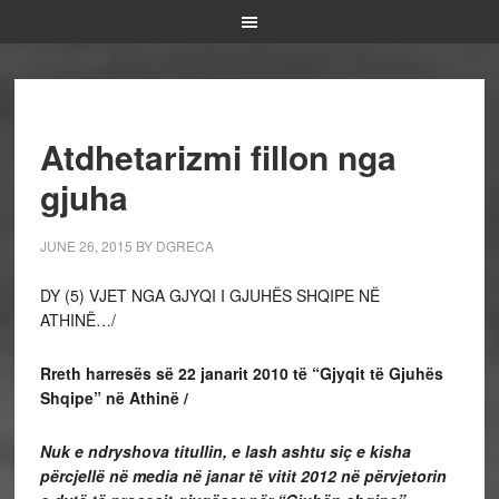
Atdhetarizmi fillon nga
gjuha
JUNE 26, 2015
BY
DGRECA
DY (5) VJET NGA GJYQI I GJUHËS SHQIPE NË
ATHINË…/
Rreth harresës së 22 janarit 2010 të “Gjyqit të Gjuhës
Shqipe” në Athinë /
Nuk e ndryshova titullin, e lash ashtu siç e kisha
përcjellë në media në janar të vitit 2012 në përvjetorin