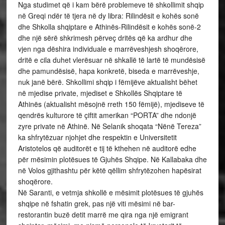
Nga studimet që i kam bërë problemeve të shkollimit shqip
në Greqi ndër të tjera në dy libra: Rilindësit e kohës sonë
dhe Shkolla shqiptare e Athinës-Rilindësit e kohës sonë-2
dhe një sërë shkrimesh përveç dritës që ka ardhur dhe
vjen nga dëshira individuale e marrëveshjesh shoqërore,
dritë e cila duhet vlerësuar në shkallë të lartë të mundësisë
dhe pamundësisë, hapa konkretë, biseda e marrëveshje,
nuk janë bërë. Shkollimi shqip i fëmijëve aktualisht bëhet
në mjedise private, mjediset e Shkollës Shqiptare të
Athinës (aktualisht mësojnë rreth 150 fëmijë), mjediseve të
qendrës kulturore të çiftit amerikan “PORTA” dhe ndonjë
zyre private në Athinë. Në Selanik shoqata “Nënë Tereza”
ka shfrytëzuar njohjet dhe respektin e Universitetit
Aristotelos që auditorët e tij të kthehen në auditorë edhe
për mësimin plotësues të Gjuhës Shqipe. Në Kallabaka dhe
në Volos gjithashtu për këtë qëllim shfrytëzohen hapësirat
shoqërore.
Në Saranti, e vetmja shkollë e mësimit plotësues të gjuhës
shqipe në fshatin grek, pas një viti mësimi në bar-
restorantin buzë detit marrë me qira nga një emigrant