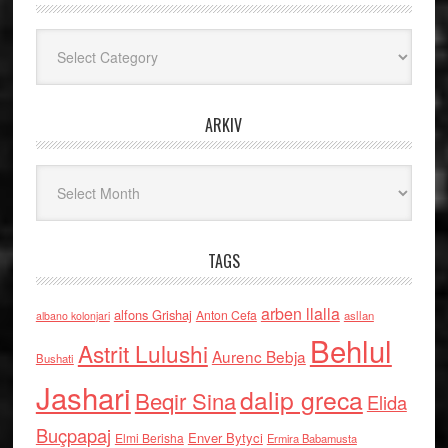
Kategoritë
ARKIV
Arkiv
TAGS
arben llalla
alfons Grishaj
Anton Cefa
asllan
albano kolonjari
Behlul
Astrit Lulushi
Aurenc Bebja
Bushati
Jashari
dalip greca
Beqir Sina
Elida
Buçpapaj
Enver Bytyci
Elmi Berisha
Ermira Babamusta