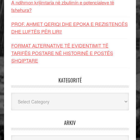
A ndihmon krijimtaria në zbulimin e potencialeve të
fshehura?
PROF. AHMET QERIQI DHE EPOKA E REZISTENCЁS
DHE LUFTЁS PЁR LIRI!
FORMAT ALTERNATIVE TË EVIDENTIMIT TË
TARIFËS POSTARE NË HISTORINË E POSTËS
SHQIPTARE
KATEGORITË
Kategoritë
ARKIV
Arkiv