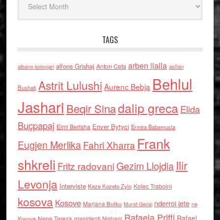
TAGS
arben llalla
alfons Grishaj
Anton Cefa
asllan
albano kolonjari
Behlul
Astrit Lulushi
Aurenc Bebja
Bushati
Jashari
dalip greca
Beqir Sina
Elida
Buçpapaj
Enver Bytyci
Elmi Berisha
Ermira Babamusta
Frank
Eugjen Merlika
Fahri Xharra
shkreli
Ilir
Gezim Llojdia
Fritz radovani
Levonja
Interviste
Kolec Traboini
Keze Kozeta Zylo
kosova
Kosove
nderroi jete
Marjana Bulku
ne
Murat Gecaj
Rafaela Prifti
Rafael
Nene Tereza
Kosove
presidenti Nishani