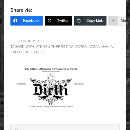
Share via:
Facebook
Twitter
Copy Link
More
FILED UNDER:
ESSE
TAGGED WITH:
ATDHEU THËRRET DALZOTËS
,
AZGAN HAKLAJ
,
KALORËSIT E LIRISË…