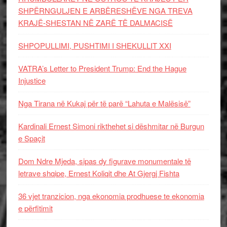
SHPËRNGULJEN E ARBËRESHËVE NGA TREVA
KRAJË-SHESTAN NË ZARË TË DALMACISË
SHPOPULLIMI, PUSHTIMI I SHEKULLIT XXI
VATRA’s Letter to President Trump: End the Hague
Injustice
Nga Tirana në Kukaj për të parë “Lahuta e Malësisë”
Kardinali Ernest Simoni rikthehet si dëshmitar në Burgun
e Spaçit
Dom Ndre Mjeda, sipas dy figurave monumentale të
letrave shqipe, Ernest Koliqit dhe At Gjergj Fishta
36 vjet tranzicion, nga ekonomia prodhuese te ekonomia
e përfitimit