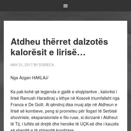
Atdheu thërret dalzotës
kalorësit e lirisë…
MAY 21, 2017
BY
DGRECA
Nga Azgan HAKLAJ/
Ka pak kohë që legjenda e gjallë e shqiptarëve , kalorësi i
lirisë Ramush Haradinaj u kthye në Kosovë triumfalisht nga
Franca e De Golit. Ai qëndroj disa muaj atje në Atdheun e
lirisë së kombeve, peng si prometeu për llogari të Serbisë
shoviniste, ekspansioniste e filo-ruse, si dorzanë i Atdheut
të Tij, i luftës së drejtë dhe heroike të UÇK-së dhe i kauzës
së shenjtë e të shtrenjtë kombtare.