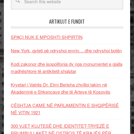
ARTIKUJT E FUNDIT
SPAÇI NUK E MPOSHTI SHPIRTIN
New York, qyteti që ndryshoi emrin… dhe ndryshoi botën
Kodi zakonor dhe isopolifonia dy nga monumentet e gjalla
madhështore të antikitetit shqiptar
Kryetari i Vatrës Dr. Elmi Berisha zhvilloi takim në
Akademinë e Shkencave dhe të Arteve të Kosovës
ÇËSHTJA ÇAME NË PARLAMENTIN E SHQIPËRISË
NË VITIN 1921
300 VJET KUJTESË DHE IDENTITET-TRYEZË E
RRUMBULLAKËT NË OSTROS TË KRAJËS PËR