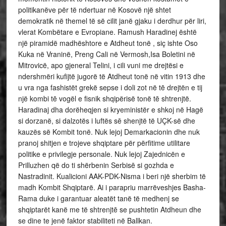
politikanëve për të ndertuar në Kosovë një shtet
demokratik në themel të së cilit janë gjaku i derdhur për liri,
vlerat Kombëtare e Evropiane. Ramush Haradinej është
një piramidë madhështore e Atdheut tonë , siç ishte Oso
Kuka në Vraninë, Preng Cali në Vermosh,Isa Boletini në
Mitrovicë, apo gjeneral Telini, i cili vuni me drejtësi e
ndershmëri kufijtë jugorë të Atdheut tonë në vitin 1913 dhe
u vra nga fashistët grekë sepse i doli zot në tē drejtën e tij
një kombi tē vogël e fisnik shqipërisë tonë tē shtrenjtë.
Haradinaj dha dorëheqjen si kryeministër e shkoj në Hagë
si dorzanë, si dalzotës i luftës sē shenjtë të UÇK-së dhe
kauzës së Kombit tonë. Nuk lejoj Demarkacionin dhe nuk
pranoj shitjen e trojeve shqiptare për përfitime utilitare
politike e privilegje personale. Nuk lejoj Zajednicën e
Prilluzhen që do ti shërbenin Serbisē si gozhda e
Nastradinit. Kualicioni AAK-PDK-Nisma i beri një sherbim të
madh Kombit Shqiptarë. Ai i parapriu marrëveshjes Basha-
Rama duke i garantuar aleatët tanë të medhenj se
shqiptarët kanë me të shtrenjtē se pushtetin Atdheun dhe
se dine te jenë faktor stabiliteti në Ballkan.