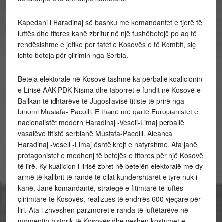
Kapedani i Haradinaj së bashku me komandantet e tjerë të
luftës dhe fitores kanë zbritur në një fushëbetejë po aq të
rendësishme e jetike per fatet e Kosovës e të Kombit, siç
ishte beteja për çlirimin nga Serbia.
Beteja elektorale në Kosovë tashmë ka përballë koalicionin
e Lirisë AAK-PDK-Nisma dhe taborret e fundit në Kosovë e
Ballkan të idhtarëve të Jugosllavisë titiste të prirë nga
binomi Mustafa- Pacolli. E thanë më qartë Europianistet e
nacionalistët modern Haradinaj -Veseli-Limaj perballë
vasalëve titistë serbianë Mustafa-Pacolli. Aleanca
Haradinaj -Veseli -Limaj është krejt e natyrshme. Ata janë
protagonistet e medhenj të betejës e fitores për një Kosovë
të lirë. Ky kualicion i lirisë zbret në betejën elektoralë me dy
armë të kalibrit të randë të cilat kundershtarët e tyre nuk i
kanë. Janë komandantë, strategë e fitimtarë të luftës
çlirimtare te Kosovës, realizues të endrrës 600 vjeçare për
liri. Ata i zhveshen parzmoret e randa të luftëtarëve në
momentin historik të Kosovës dhe veshen kostumet e