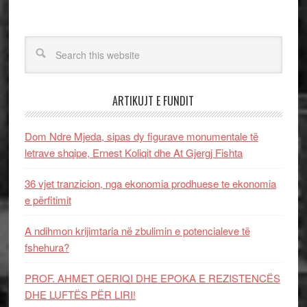
ARTIKUJT E FUNDIT
Dom Ndre Mjeda, sipas dy figurave monumentale të
letrave shqipe, Ernest Koliqit dhe At Gjergj Fishta
36 vjet tranzicion, nga ekonomia prodhuese te ekonomia
e përfitimit
A ndihmon krijimtaria në zbulimin e potencialeve të
fshehura?
PROF. AHMET QERIQI DHE EPOKA E REZISTENCЁS
DHE LUFTЁS PЁR LIRI!