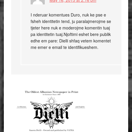
May 16, 2015 at 2:16 pm
I nderuar komentues Duro, nuk ke pse e
fsheh identitetin tend, ju paralajmerojme se
tjeter here nuk e moderojme komentin tuaj
pa identitetin tuaj.Njoftimi eshet bere publik
edhe em pare: Dielli shfaq vetem komentet
me emer e email te identifikueshem.