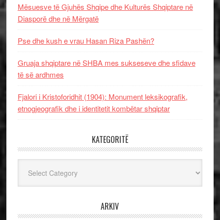
Mësuesve të Gjuhës Shqipe dhe Kulturës Shqiptare në
Diasporë dhe në Mërgatë
Pse dhe kush e vrau Hasan Riza Pashën?
Gruaja shqiptare në SHBA mes sukseseve dhe sfidave
të së ardhmes
Fjalori i Kristoforidhit (1904): Monument leksikografik,
etnogjeografik dhe i identitetit kombëtar shqiptar
KATEGORITË
Kategoritë
ARKIV