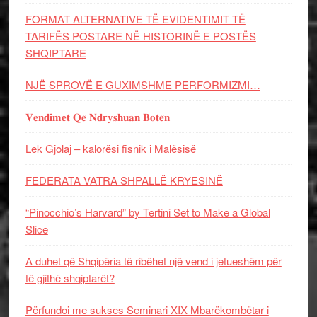
FORMAT ALTERNATIVE TË EVIDENTIMIT TË
TARIFËS POSTARE NË HISTORINË E POSTËS
SHQIPTARE
NJË SPROVË E GUXIMSHME PERFORMIZMI…
𝐕𝐞𝐧𝐝𝐢𝐦𝐞𝐭 𝐐𝐞̈ 𝐍𝐝𝐫𝐲𝐬𝐡𝐮𝐚𝐧 𝐁𝐨𝐭𝐞̈𝐧
Lek Gjolaj – kalorësi fisnik i Malësisë
FEDERATA VATRA SHPALLË KRYESINË
“Pinocchio’s Harvard” by Tertini Set to Make a Global
Slice
A duhet që Shqipëria të ribëhet një vend i jetueshëm për
të gjithë shqiptarët?
Përfundoi me sukses Seminari XIX Mbarëkombëtar i