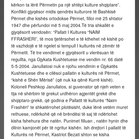
kërkon ta lërë Përmetin pa një shtëpi kulture shqiptare”.
Konflikti gjyqësor midis qendrës kulturore të Bashkisë
Përmet dhe kishës ortodokse Përmet, filloi më 25 shtator
1947 dhe përfundoi më 5 maj 2004.Të tria shkallët e
gjyqësorit vendosën: “Pallati I Kultures “NAIM
FFRASHERI”, të mos tjetërsohet e të kthehet në kishë po
të vazhdojë e të ngelet si tempull I kulturës në zëmër të
Përmetit. Të tre vendimet e gjyqësorit u vlerësuan të
regullta, nga Gjykata Kushtetuese me vendim nr. 66 datë
5-5-2004. Janullatosi nuk e njohu vendimin e Gjykatës
Kushtetuese dhe e cilësoi pallatin e kulturës në Përmet,
“kishë e Shën Mërisë” (që nuk ka qënë Kurrë kishë).
Koloneli Peshkop Janullatos, si guvenator që njeh veten e
tija në shërbim të grekut urdhëron agjentët grekë dhe
shqiptaro-grekë, që godina e Pallatit të kulturës “Naim
Frashëri” te shkatërrohet plotësisht, duke lënë vetëm muret
rethuese, ndërkohë që në brëndësi të saj të ndërtohet
kisha fshehura dhe natën. Punimet filluan , natën hynin dhe
dilnin kamjonët për të ngritur kishën. Ish drejtori I pallatit të
Kulturës në Përmet, Kastriot Bezati shton se kisha