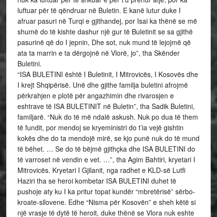
luftuar për të qëndruar në Buletin. E kanë lutur duke I
afruar pasuri në Turqi e gjithandej, por Isai ka thënë se më
shumë do të kishte dashur një gur të Buletinit se sa gjithë
pasurinë që do I jepnin, Dhe sot, nuk mund të lejojmë që
ata ta marrin e ta dërgojnë në Vlorë, jo”, tha Skënder
Buletini.
“ISA BULETINI është I Buletinit, I Mitrovicës, I Kosovës dhe
I krejt Shqipërisë. Unë dhe gjithe familja buletini afrojmë
përkrahjen e plotë për angazhimin dhe rivarosjen e
eshtrave të ISA BULETINIT në Buletin”, tha Sadik Buletini,
familjarë. “Nuk do të më ndalë askush. Nuk po dua të them
të fundit, por mendoj se kryeministri do t’ia vejë gishtin
kokës dhe do ta mendojë mirë, se kjo punë nuk do të mund
të bëhet. … Se do të bëjmë gjithçka dhe ISA BULETINI do
të varroset në vendin e vet. …”, tha Agim Bahtiri, kryetari I
Mitrovicës. Kryetari I Gjilanit, nga radhet e KLD-së Lutfi
Haziri tha se heroi kombetar ISA BULETINI duhet të
pushoje aty ku I ka pritur topat kundër “mbretërisë” sërbo-
kroate-sllovene. Edhe “Nisma për Kosovën” e sheh këtë si
një vrasje të dytë të heroit, duke thënë se Vlora nuk eshte