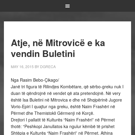
Atje, në Mitrovicë e ka
vendin Buletini
MAY 16, 2015
BY
DGRECA
Nga Rasim Bebo-Çikago/
Janë tri figura të Rilindjes Kombëtare, që sërbo-greku nuk I
duan të qëndrojnë në vendet që ata pretendojnë. Në very
është Isa Buletini në Mitrovica e dhe në Shqipërinë Jugore
Vorio-Epiri I quajtur nga greku, është Naim Frashëri në
Përmet dhe Themistokli Gërmenji në Korçë.
Drejtori I pallatit të Kulturës “Naim Frashëri” në Përmet
thotë: “Peshkopi Janullatos ka ngulur këmbë të prishet
Shtëpia e Kulturës “Naim Frashëri” në Përmet. Athina