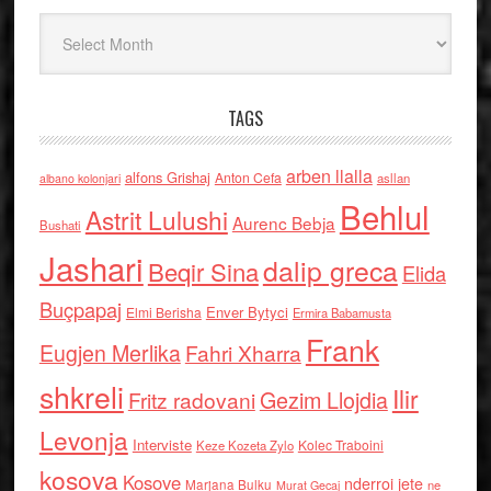
Arkiv
TAGS
arben llalla
alfons Grishaj
Anton Cefa
asllan
albano kolonjari
Behlul
Astrit Lulushi
Aurenc Bebja
Bushati
Jashari
dalip greca
Beqir Sina
Elida
Buçpapaj
Enver Bytyci
Elmi Berisha
Ermira Babamusta
Frank
Eugjen Merlika
Fahri Xharra
shkreli
Ilir
Gezim Llojdia
Fritz radovani
Levonja
Interviste
Kolec Traboini
Keze Kozeta Zylo
kosova
Kosove
nderroi jete
Marjana Bulku
ne
Murat Gecaj