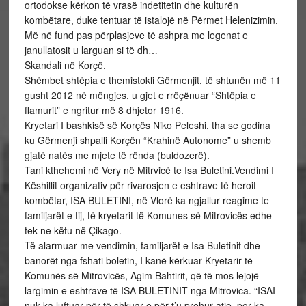
ortodokse kërkon të vrasë indetitetin dhe kulturën
kombëtare, duke tentuar të istalojë në Përmet Helenizimin.
Më në fund pas përplasjeve të ashpra me legenat e
janullatosit u larguan si të dh…
Skandali në Korçë.
Shëmbet shtëpia e themistokli Gërmenjit, të shtunën më 11
gusht 2012 në mëngjes, u gjet e rrëçёnuar “Shtëpia e
flamurit” e ngritur më 8 dhjetor 1916.
Kryetari I bashkisë së Korçës Niko Peleshi, tha se godina
ku Gërmenji shpalli Korçën “Krahinë Autonome” u shemb
gjatë natës me mjete të rënda (buldozerë).
Tani kthehemi në Very në Mitrvicë te Isa Buletini.Vendimi I
Këshillit organizativ për rivarosjen e eshtrave të heroit
kombëtar, ISA BULETINI, në Vlorë ka ngjallur reagime te
familjarët e tij, të kryetarit të Komunes së Mitrovicës edhe
tek ne këtu në Çikago.
Të alarmuar me vendimin, familjarët e Isa Buletinit dhe
banorët nga fshati boletin, I kanë kërkuar Kryetarir të
Komunës së Mitrovicës, Agim Bahtirit, që të mos lejojë
largimin e eshtrave të ISA BULETINIT nga Mitrovica. “ISAI
nuk ka luftuar për të shkuar e për t’u prehur atje, por ka