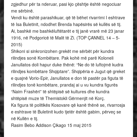
zgjedhur për ta nderuar, pasi kjo çështje është negociuar
me sërbinë.
Vendi ku është parashikuar, që të bëhet rivarrimi I eshtrave
të Isa Buletinit, ndodhet Brenda hapësirës së kullës së tij.
Ai, bashkë me bashkëluftëtarët e tij janë vrarë më 23 janar
1916, në Podgoricë të Malit të Zi. (TOP ÇANNEL 14 – 5-
2015)
Shikoni si sinkronizohen grekët me sërbët për kundra
rilindjes sonë Kombëtare. Pak kohë më parë Koloneli
Janullatos doli hapur duke thënë: “Ne do të luftojmë kudra
rilindjes kombëtare Shqiptare”. Shqipëria e Jugut që greket
e quajnë Vorio-Epir, Janullatos e don të pastër pa figuta të
rilindjes tonë kombëtare, prandaj ai u vu kundra figurës
“Naim Frashëri” të shtëpisë së kultures dhe kundra
shtëpisë muze të Themistokli Gërmenjit në Korç.
Ka figura të politikës Kosovare që kanë thënë se, rivarrosja
e eshtrave të Buletinit kudo tjetër është gabim, përveç se
në Kullën e tij.
Rasim Bebo Addison Çikago 15 maj 2015