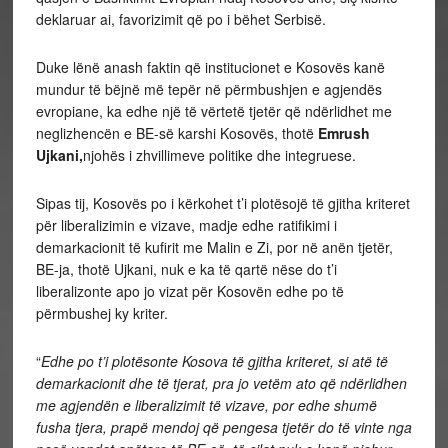
deklaruar ai, favorizimit që po i bëhet Serbisë.
Duke lënë anash faktin që institucionet e Kosovës kanë
mundur të bëjnë më tepër në përmbushjen e agjendës
evropiane, ka edhe një të vërtetë tjetër që ndërlidhet me
neglizhencën e BE-së karshi Kosovës, thotë
Emrush
Ujkani,
njohës i zhvillimeve politike dhe integruese.
Sipas tij, Kosovës po i kërkohet t’i plotësojë të gjitha kriteret
për liberalizimin e vizave, madje edhe ratifikimi i
demarkacionit të kufirit me Malin e Zi, por në anën tjetër,
BE-ja, thotë Ujkani, nuk e ka të qartë nëse do t’i
liberalizonte apo jo vizat për Kosovën edhe po të
përmbushej ky kriter.
“
Edhe po t’i plotësonte Kosova të gjitha kriteret, si atë të
demarkacionit dhe të tjerat, pra jo vetëm ato që ndërlidhen
me agjendën e liberalizimit të vizave, por edhe shumë
fusha tjera, prapë mendoj që pengesa tjetër do të vinte nga