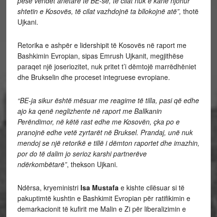
pesë vendet anëtare të BE-së, të cilat nuk e kanë njohur
shtetin e Kosovës, të cilat vazhdojnë ta bllokojnë atë”,
thotë
Ujkani.
Retorika e ashpër e lidershipit të Kosovës në raport me
Bashkimin Evropian, sipas Emrush Ujkanit, megjithëse
paraqet një joseriozitet, nuk pritet t’i dëmtojë marrëdhëniet
dhe Brukselin dhe proceset integruese evropiane.
“BE-ja sikur është mësuar me reagime të tilla, pasi që edhe
ajo ka qenë neglizhente në raport me Ballkanin
Perëndimor, në këtë rast edhe me Kosovën, çka po e
pranojnë edhe vetë zyrtarët në Bruksel. Prandaj, unë nuk
mendoj se një retorikë e tillë i dëmton raportet dhe imazhin,
por do të dalim jo serioz karshi partnerëve
ndërkombëtarë”
, thekson Ujkani.
Ndërsa, kryeministri
Isa Mustafa
e kishte cilësuar si të
pakuptimtë kushtin e Bashkimit Evropian për ratifikimin e
demarkacionit të kufirit me Malin e Zi për liberalizimin e