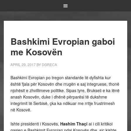
Bashkimi Evropian gaboi
me Kosovën
APRIL 29, 2017
BY
DGRECA
Bashkimi Evropian po tregon standarde të dyfishta kur
është fjala për Kosovën dhe rrugën e saj integruese, thonë
njohësit e zhvillimeve politike. Sipas tyre, Brukseli e ka lënë
anash Kosovën, duke i dhënë përparësi të dukshme
integrimit të Serbisë, çka ka ndikuar me rritje frustrimesh
në Kosovë.
Ishte presidenti i Kosovës,
Hashim Thaçi
ai i cili kritikoi
qasjen e Bashkimit Evropian ndaj Kosovës dhe, siç kishte