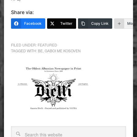
Share via:
Facebook
Twitter
Copy Link
More
FILED UNDER:
FEATURED
TAGGED WITH:
BE
,
GABOI ME KOSOVEN