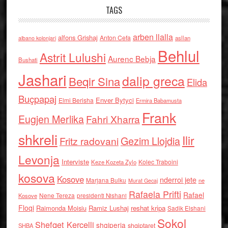
TAGS
arben llalla
alfons Grishaj
Anton Cefa
asllan
albano kolonjari
Behlul
Astrit Lulushi
Aurenc Bebja
Bushati
Jashari
dalip greca
Beqir Sina
Elida
Buçpapaj
Enver Bytyci
Elmi Berisha
Ermira Babamusta
Frank
Eugjen Merlika
Fahri Xharra
shkreli
Ilir
Gezim Llojdia
Fritz radovani
Levonja
Interviste
Kolec Traboini
Keze Kozeta Zylo
kosova
Kosove
nderroi jete
Marjana Bulku
ne
Murat Gecaj
Rafaela Prifti
Rafael
Nene Tereza
Kosove
presidenti Nishani
Floqi
Raimonda Moisiu
Ramiz Lushaj
reshat kripa
Sadik Elshani
Sokol
Shefqet Kercelli
shqiperia
shqiptaret
SHBA