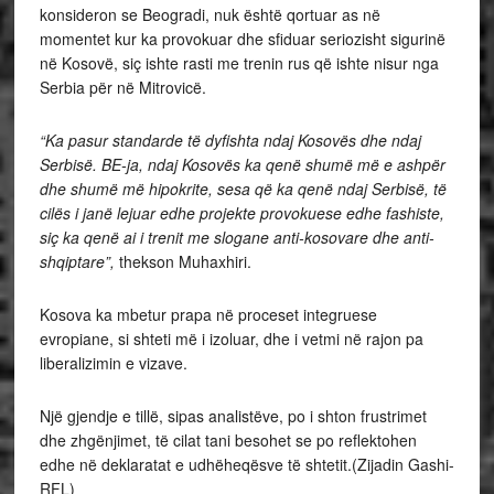
konsideron se Beogradi, nuk është qortuar as në
momentet kur ka provokuar dhe sfiduar seriozisht sigurinë
në Kosovë, siç ishte rasti me trenin rus që ishte nisur nga
Serbia për në Mitrovicë.
“Ka pasur standarde të dyfishta ndaj Kosovës dhe ndaj
Serbisë. BE-ja, ndaj Kosovës ka qenë shumë më e ashpër
dhe shumë më hipokrite, sesa që ka qenë ndaj Serbisë, të
cilës i janë lejuar edhe projekte provokuese edhe fashiste,
siç ka qenë ai i trenit me slogane anti-kosovare dhe anti-
shqiptare”,
thekson Muhaxhiri.
Kosova ka mbetur prapa në proceset integruese
evropiane, si shteti më i izoluar, dhe i vetmi në rajon pa
liberalizimin e vizave.
Një gjendje e tillë, sipas analistëve, po i shton frustrimet
dhe zhgënjimet, të cilat tani besohet se po reflektohen
edhe në deklaratat e udhëheqësve të shtetit.(Zijadin Gashi-
RFL)