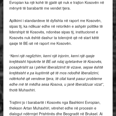
Evropian ka një kohë të gjatë që nuk e trajton Kosovën në
mënyrë të barabartë me vendet tjera.
Aplikimi i standardeve të dyfishta në raport me Kosovën,
sipas tij, ka ndikuar edhe në retorikën e ashpër politike të
lidershipit të Kosovës, ndonëse sipas tij, institucionet e
Kosovës nuk është dashur ta tolerojnë që në start këtë
qasje të BE-së në raport me Kosovën.
“Kemi një neglizhim, kemi një injorim, kemi një qasje
krejtësisht hipokrite të BE-së ndaj qytetarëve të Kosovës,
posaçërisht sa i përket liberalizimit të vizave, sepse është
krejtësisht e pa kuptimtë që të mos ndodhë liberalizimi,
ndërkohë që vendeve tjera, të cilat kanë pasur probleme
edhe më të mëdha sesa Kosova, u janë liberalizuar vizat”
,
thotë Muhaxhiri.
Trajtimi jo i barabartë i Kosovës nga Bashkimi Evropian,
thekson Artan Muhaxhiri, vërehet edhe në procesin e
dialogut ndërmjet Prishtinës dhe Beogradit në Bruksel. Ai