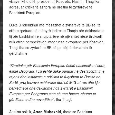
vizave, këto ditë, presidenti i Kosovës, Hashim Thaçi ka
adresuar kritika të ashpra në drejtim të zyrtarëve të
Bashkimit Evropian.
Duke u ndërlidhur me mesazhet e zyrtarëve të BE-së, të
cilët e qortuan në mënyrë indirekte Thaçin për deklaratat e
tij për bashkimin e shqiptarëve në një shtet nëse Brukseli
nuk ofron perspektivën integruese evropiane për Kosovën,
Thaçi tha se zyrtarët e BE-së po bëjnë deklarata të
gërditshme.
“Kërcënim për Bashkimin Evropian është nacionalizmi serb,
është Beogradi, i cili është duke punuar në destabilizimin e
rajonit dhe instalimin e ndikimit të fuqishëm të Rusisë në
Serbi, prej bazave ushtarake deri në MIG-at rus dhe kjo
përkëdhelje dhe deklarime nga zyrtarët e Bashkimit
Evropian për Beogradin janë shumë bajate, shumë të
gërditshme dhe neveritëse”
, tha Thaçi.
Analisti politik,
Artan Muhaxhiri,
thotë se Bashkimi