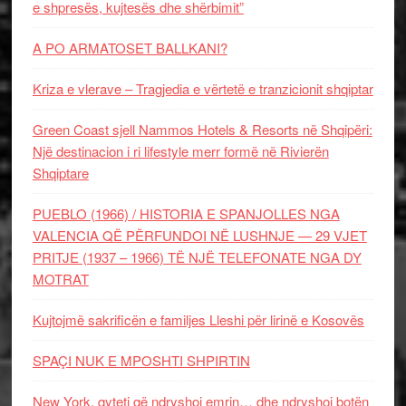
e shpresës, kujtesës dhe shërbimit”
A PO ARMATOSET BALLKANI?
Kriza e vlerave – Tragjedia e vërtetë e tranzicionit shqiptar
Green Coast sjell Nammos Hotels & Resorts në Shqipëri:
Një destinacion i ri lifestyle merr formë në Rivierën
Shqiptare
PUEBLO (1966) / HISTORIA E SPANJOLLES NGA
VALENCIA QË PËRFUNDOI NË LUSHNJE — 29 VJET
PRITJE (1937 – 1966) TË NJË TELEFONATE NGA DY
MOTRAT
Kujtojmë sakrificën e familjes Lleshi për lirinë e Kosovës
SPAÇI NUK E MPOSHTI SHPIRTIN
New York, qyteti që ndryshoi emrin… dhe ndryshoi botën