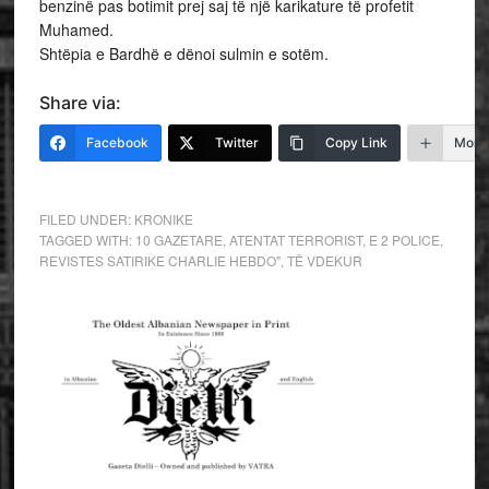
benzinë pas botimit prej saj të një karikature të profetit
Muhamed.
Shtëpia e Bardhë e dënoi sulmin e sotëm.
Share via:
Facebook
Twitter
Copy Link
More
FILED UNDER:
KRONIKE
TAGGED WITH:
10 GAZETARE
,
ATENTAT TERRORIST
,
E 2 POLICE
,
REVISTES SATIRIKE CHARLIE HEBDO"
,
TË VDEKUR