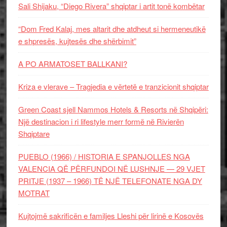
Sali Shijaku, “Diego Rivera” shqiptar i artit tonë kombëtar
“Dom Fred Kalaj, mes altarit dhe atdheut si hermeneutikë
e shpresës, kujtesës dhe shërbimit”
A PO ARMATOSET BALLKANI?
Kriza e vlerave – Tragjedia e vërtetë e tranzicionit shqiptar
Green Coast sjell Nammos Hotels & Resorts në Shqipëri:
Një destinacion i ri lifestyle merr formë në Rivierën
Shqiptare
PUEBLO (1966) / HISTORIA E SPANJOLLES NGA
VALENCIA QË PËRFUNDOI NË LUSHNJE — 29 VJET
PRITJE (1937 – 1966) TË NJË TELEFONATE NGA DY
MOTRAT
Kujtojmë sakrificën e familjes Lleshi për lirinë e Kosovës