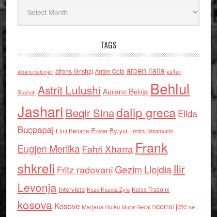
Arkiv
TAGS
arben llalla
alfons Grishaj
Anton Cefa
asllan
albano kolonjari
Behlul
Astrit Lulushi
Aurenc Bebja
Bushati
Jashari
dalip greca
Beqir Sina
Elida
Buçpapaj
Enver Bytyci
Elmi Berisha
Ermira Babamusta
Frank
Eugjen Merlika
Fahri Xharra
shkreli
Ilir
Gezim Llojdia
Fritz radovani
Levonja
Interviste
Kolec Traboini
Keze Kozeta Zylo
kosova
Kosove
nderroi jete
Marjana Bulku
ne
Murat Gecaj