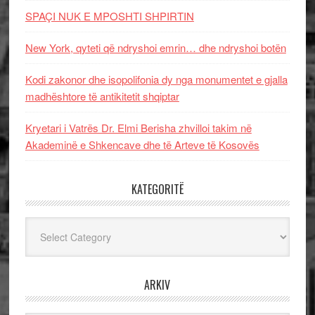
SPAÇI NUK E MPOSHTI SHPIRTIN
New York, qyteti që ndryshoi emrin… dhe ndryshoi botën
Kodi zakonor dhe isopolifonia dy nga monumentet e gjalla
madhështore të antikitetit shqiptar
Kryetari i Vatrës Dr. Elmi Berisha zhvilloi takim në
Akademinë e Shkencave dhe të Arteve të Kosovës
KATEGORITË
Kategoritë
ARKIV