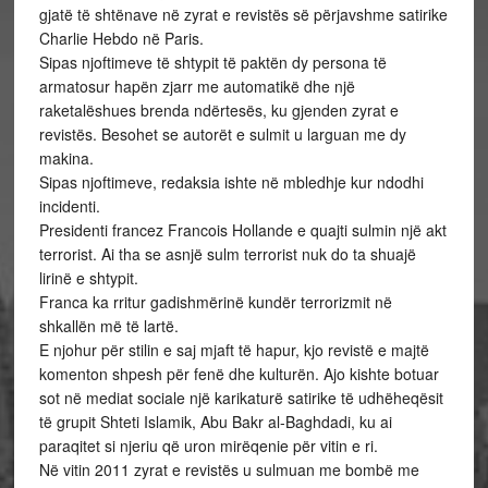
gjatë të shtënave në zyrat e revistës së përjavshme satirike
Charlie Hebdo në Paris.
Sipas njoftimeve të shtypit të paktën dy persona të
armatosur hapën zjarr me automatikë dhe një
raketalëshues brenda ndërtesës, ku gjenden zyrat e
revistës. Besohet se autorët e sulmit u larguan me dy
makina.
Sipas njoftimeve, redaksia ishte në mbledhje kur ndodhi
incidenti.
Presidenti francez Francois Hollande e quajti sulmin një akt
terrorist. Ai tha se asnjë sulm terrorist nuk do ta shuajë
lirinë e shtypit.
Franca ka rritur gadishmërinë kundër terrorizmit në
shkallën më të lartë.
E njohur për stilin e saj mjaft të hapur, kjo revistë e majtë
komenton shpesh për fenë dhe kulturën. Ajo kishte botuar
sot në mediat sociale një karikaturë satirike të udhëheqësit
të grupit Shteti Islamik, Abu Bakr al-Baghdadi, ku ai
paraqitet si njeriu që uron mirëqenie për vitin e ri.
Në vitin 2011 zyrat e revistës u sulmuan me bombë me