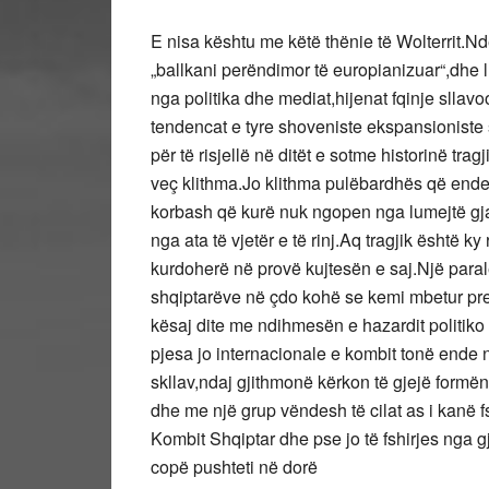
E nisa kështu me këtë thënie të Wolterrit.Nd
„ballkani perëndimor të europianizuar“,dhe l
nga politika dhe mediat,hijenat fqinje slla
tendencat e tyre shoveniste ekspansioniste s
për të risjellë në ditët e sotme historinë tra
veç klithma.Jo klithma pulëbardhës që ende
korbash që kurë nuk ngopen nga lumejtë gjak
nga ata të vjetër e të rinj.Aq tragjik është ky 
kurdoherë në provë kujtesën e saj.Një paral
shqiptarëve në çdo kohë se kemi mbetur pre
kësaj dite me ndihmesën e hazardit politiko 
pjesa jo internacionale e kombit tonë ende 
skllav,ndaj gjithmonë kërkon të gjejë formë
dhe me një grup vëndesh të cilat as i kanë fs
Kombit Shqiptar dhe pse jo të fshirjes nga g
copë pushteti në dorë