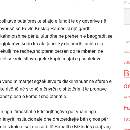
Ark
olikave butaforeske si ajo e fundit të dy qeverive në
 qeverisë së Edvin Kristaq Ramës,si një gardh
ën kahmotshme për tu ulur dhe në prehërin e beogradit se
hqiptarëve kudo ku ata janë“,ky do bredhi ashtu siq
hekulli me radhë,shqiptarët përsëri do të mbeten në
alba
imet sekrete sllavo-greke kapin majat e pushteteve
asll
B
a vendim marrjet egzekutive,të diskriminuar në sferën e
d
uke rivënë në skenë mënyrën e shtetërimit të pronave
ohet pjesa e kombit shqiptar atje.
Env
Fa
n nga lëmoshat e kristaqthaçëve,por vuajn nga
ra
ë mënyrë institucionale dhe dretpërdrejtë bën çmos për
ializimin e saj me serb të Banatit e Kikindës,ndaj veç
Inte