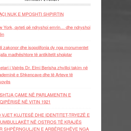
AÇI NUK E MPOSHTI SHPIRTIN
 York, qyteti që ndryshoi emrin… dhe ndryshoi
ën
i zakonor dhe isopolifonia dy nga monumentet
jalla madhështore të antikitetit shqiptar
etari i Vatrës Dr. Elmi Berisha zhvilloi takim në
deminë e Shkencave dhe të Arteve të
sovës
SHTJA ÇAME NË PARLAMENTIN E
QIPËRISË NË VITIN 1921
0 VJET KUJTESË DHE IDENTITET-TRYEZË E
UMBULLAKËT NË OSTROS TË KRAJËS
R SHPËRNGULJEN E ARBËRESHËVE NGA