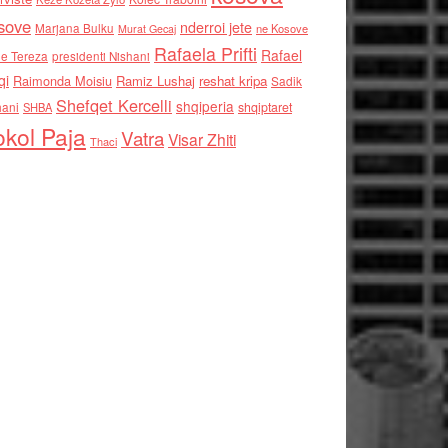
sove
nderroi jete
Marjana Bulku
ne Kosove
Murat Gecaj
Rafaela Prifti
Rafael
e Tereza
presidenti Nishani
qi
Raimonda Moisiu
Ramiz Lushaj
reshat kripa
Sadik
Shefqet Kercelli
shqiperia
hani
shqiptaret
SHBA
kol Paja
Vatra
Visar Zhiti
Thaci