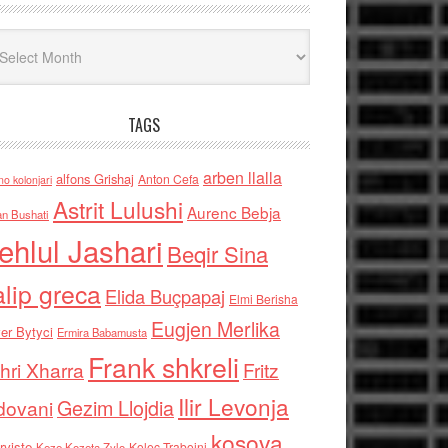
iv
TAGS
arben llalla
alfons Grishaj
Anton Cefa
no kolonjari
Astrit Lulushi
Aurenc Bebja
an Bushati
ehlul Jashari
Beqir Sina
alip greca
Elida Buçpapaj
Elmi Berisha
Eugjen Merlika
er Bytyci
Ermira Babamusta
Frank shkreli
hri Xharra
Fritz
Ilir Levonja
Gezim Llojdia
dovani
kosova
rviste
Kolec Traboini
Keze Kozeta Zylo