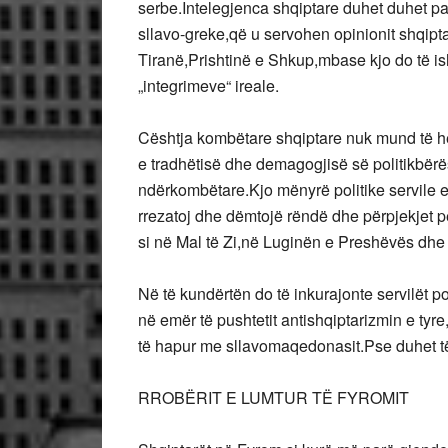
serbe.Intelegjenca shqiptare duhet duhet pa r
sllavo-greke,që u servohen opinionit shqipt
Tiranë,Prishtinë e Shkup,mbase kjo do të ish
„integrimeve“ ireale.
Cështja kombëtare shqiptare nuk mund të h
e tradhëtisë dhe demagogjisë së politikbër
ndërkombëtare.Kjo mënyrë politike servile e
rrezatoj dhe dëmtojë rëndë dhe përpjekjet për
si në Mal të Zi,në Luginën e Preshëvës dhe
Në të kundërtën do të inkurajonte servilët pol
në emër të pushtetit antishqiptarizmin e tyr
të hapur me sllavomaqedonasit.Pse duhet të
RROBËRIT E LUMTUR TË FYROMIT