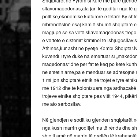
Shqiptarët në Fyrom si kurë më parë gjenden 
sllavomaqedonas,ata jan të goditur nga të gj
politike,ekonomike kulturore e fetare.Ky shtet 
mbrendësinë esaj kam ë shumë shqiptarë etn
magjupë se sa vetë sllavomaqedonas,tregon 
e vërtetë e sistemit kriminel të ishjugosll
Athinës,kur asht në pyetje Kombi Shqiptar.Na
kuvendi i tyre duke na emërtuar si „makedon
maqedonas“,dhe për fat të keq po këtë kurth
në shtetin amë,pa e menduar se adresojnë nj
1 miljon shqiptarë etnik në trojet e tyre etn
më 1912 dhe të kolonizuara nga ardhacakë s
trojeve etnike shqiptare pas vitit 1944, pik
me ato serbosllav.
Në gjendjen e sodit ku gjenden shqiptarët n
nga kush marrin goditjet ma të rënda dhe s
shtetit amë,që marrin të drejtën të krahasoj