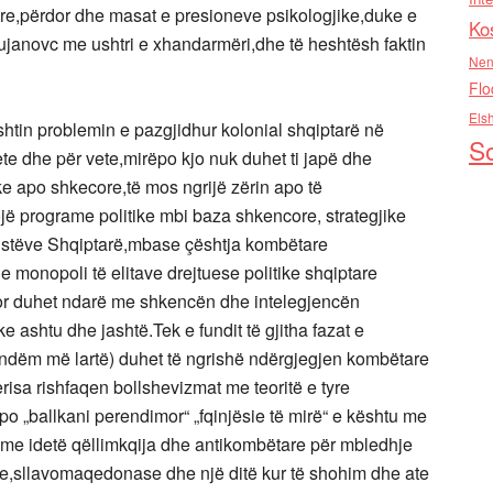
ore,përdor dhe masat e presioneve psikologjike,duke e
Ko
ujanovc me ushtri e xhandarmëri,dhe të heshtësh faktin
Nen
Flo
Els
shtin problemin e pazgjidhur kolonial shqiptarë në
So
ete dhe për vete,mirëpo kjo nuk duhet ti japë dhe
ike apo shkecore,të mos ngrijë zërin apo të
ojë programe politike mbi baza shkencore, strategjike
istëve Shqiptarë,mbase çështja kombëtare
e monopoli të elitave drejtuese politike shqiptare
por duhet ndarë me shkencën dhe intelegjencën
ashtu dhe jashtë.Tek e fundit të gjitha fazat e
mendëm më lartë) duhet të ngrishë ndërgjegjen kombëtare
risa rishfaqen bollshevizmat me teoritë e tyre
po „ballkani perendimor“ „fqinjësie të mirë“ e kështu me
 me idetë qëllimkqija dhe antikombëtare për mbledhje
e,sllavomaqedonase dhe një ditë kur të shohim dhe ate