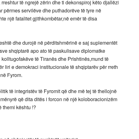
reshtur të ngrejë zërin dhe ti dekonspiroj këto djallëzi
ar përmes servilëve dhe puthadorëve të tyre në
te një fatalitet gjithkombëtar,në emër të disa
eshtë dhe durojë në përditshmërinë e saj suplementët
ësve shqiptarë apo ato të paskulisave diplomatke
 kolltugofakëve të Tiranës dhe Prishtinës,mund të
 liri e demokraci institucionale të shqiptarëv për rreth
 në Fyrom.
itik të integristëv të Fyromit që dhe më tej të thellojnë
e,mënyrë që dita ditës i forcon në një koloboracionizëm
 themi kështu !?