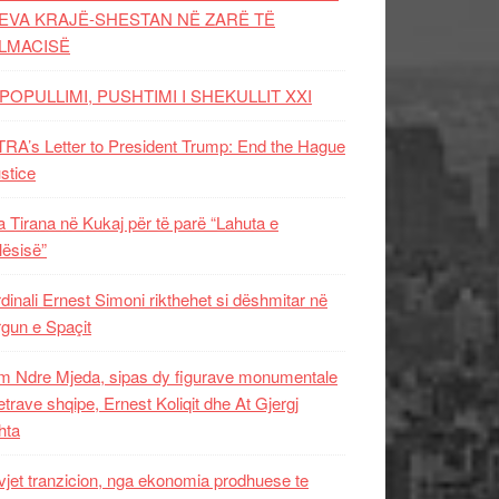
EVA KRAJË-SHESTAN NË ZARË TË
LMACISË
POPULLIMI, PUSHTIMI I SHEKULLIT XXI
RA’s Letter to President Trump: End the Hague
ustice
 Tirana në Kukaj për të parë “Lahuta e
ësisë”
dinali Ernest Simoni rikthehet si dëshmitar në
gun e Spaçit
 Ndre Mjeda, sipas dy figurave monumentale
letrave shqipe, Ernest Koliqit dhe At Gjergj
hta
vjet tranzicion, nga ekonomia prodhuese te