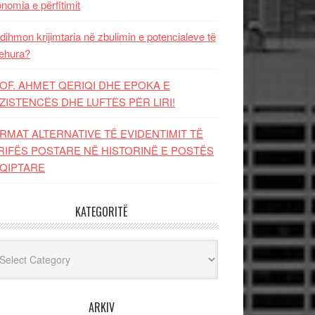
nomia e përfitimit
dihmon krijimtaria në zbulimin e potencialeve të
ehura?
OF. AHMET QERIQI DHE EPOKA E
ZISTENCЁS DHE LUFTЁS PЁR LIRI!
RMAT ALTERNATIVE TË EVIDENTIMIT TË
RIFËS POSTARE NË HISTORINË E POSTËS
QIPTARE
KATEGORITË
egoritë
ARKIV