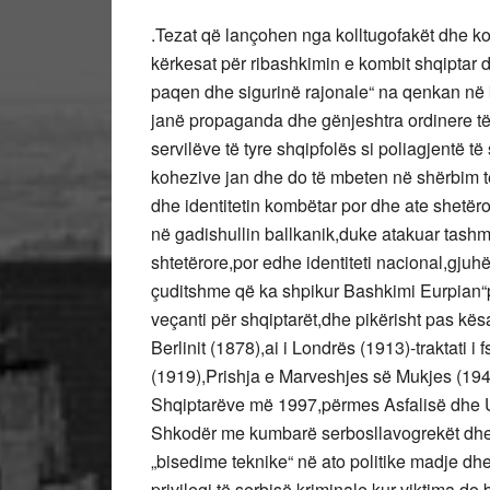
.Tezat që lançohen nga kolltugofakët dhe koz
kërkesat për ribashkimin e kombit shqiptar 
paqen dhe sigurinë rajonale“ na qenkan në ku
janë propaganda dhe gënjeshtra ordinere t
servilëve të tyre shqipfolës si poliagjentë t
kohezive jan dhe do të mbeten në shërbim t
dhe identitetin kombëtar por dhe ate shetëror
në gadishullin ballkanik,duke atakuar tashmë 
shtetërore,por edhe identiteti nacional,gjuhë
çuditshme që ka shpikur Bashkimi Eurpian“pë
veçanti për shqiptarët,dhe pikërisht pas kës
Berlinit (1878),ai i Londrës (1913)-traktati 
(1919),Prishja e Marveshjes së Mukjes (194
Shqiptarëve më 1997,përmes Asfalisë dhe UD
Shkodër me kumbarë serbosllavogrekët dhe m
„bisedime teknike“ në ato politike madje dhe
privilegj të serbisë kriminale,kur viktima do