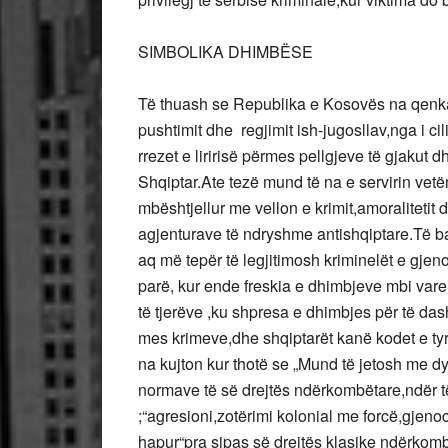
SIMBOLIKA DHIMBËSE
Të thuash se Republika e Kosovës na qenka 
pushtimit dhe regjimit ish-jugosllav,nga i c
rrezet e liririsë përmes pellgjeve të gjakut 
Shqiptar.Ate tezë mund të na e servirin vetëm
mbështjellur me vellon e krimit,amoralitetit
agjenturave të ndryshme antishqiptare.Të b
aq më tepër të legjitimosh kriminelët e gjen
parë, kur ende freskia e dhimbjeve mbi var
të tjerëve ,ku shpresa e dhimbjes për të dash
mes krimeve,dhe shqiptarët kanë kodet e tyre
na kujton kur thotë se „Mund të jetosh me dy
normave të së drejtës ndërkombëtare,ndër 
;“agresioni,zotërimi kolonial me forcë,gjenoc
hapur“pra sipas së drejtës klasike ndërkombë