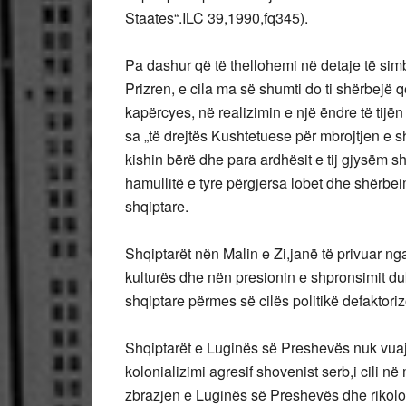
Staates“.ILC 39,1990,fq345).
Pa dashur që të thellohemi në detaje të simb
Prizren, e cila ma së shumti do ti shërbejë
kapërcyes, në realizimin e një ëndre të tij
sa „të drejtës Kushtetuese për mbrojtjen e s
kishin bërë dhe para ardhësit e tij gjysëm s
hamullitë e tyre përgjersa lobet dhe shërbe
shqiptare.
Shqiptarët nën Malin e Zi,janë të privuar ng
kulturës dhe nën presionin e shpronsimit d
shqiptare përmes së cilës politikë defaktoriz
Shqiptarët e Luginës së Preshevës nuk vuaj
kolonializimi agresif shovenist serb,i cili n
zbrazjen e Luginës së Preshevës dhe rikolon