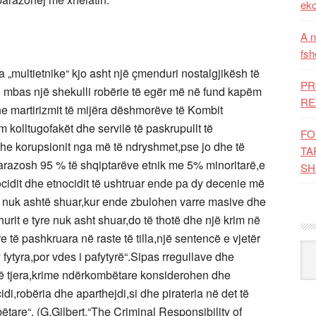
eko
A n
fsh
„multietnike“ kjo asht një çmenduri nostalgjikësh të
PR
ili mbas një shekulli robërie të egër më në fund kapëm
RE
dhe martirizmit të mijëra dëshmorëve të Kombit
 kolltugofakët dhe servilë të paskrupullt të
FO
 dhe korupsionit nga më të ndryshmet,pse jo dhe të
TA
arazosh 95 % të shqiptarëve etnik me 5% minoritarë,e
SH
ocidit dhe etnocidit të ushtruar ende pa dy decenie më
e nuk ashtë shuar,kur ende zbulohen varre masive dhe
urit e tyre nuk asht shuar,do të thotë dhe një krim në
 të pashkruara në raste të tilla,një sentencë e vjetër
Kat
 fytyra,por vdes i pafytyrë“.Sipas rregullave dhe
të tjera,krime ndërkombëtare konsiderohen dhe
idi,robëria dhe aparthejdi,si dhe pirateria në det të
tare“. (G.Gilbert,“The Criminal Responsibility of