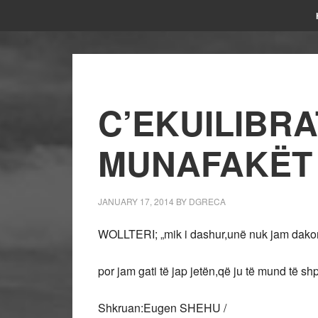
C’EKUILIBRA
MUNAFAKËT 
JANUARY 17, 2014
BY
DGRECA
WOLLTERI; „mik i dashur,unë nuk jam dako
por jam gati të jap jetën,që ju të mund të shpr
Shkruan:Eugen SHEHU /