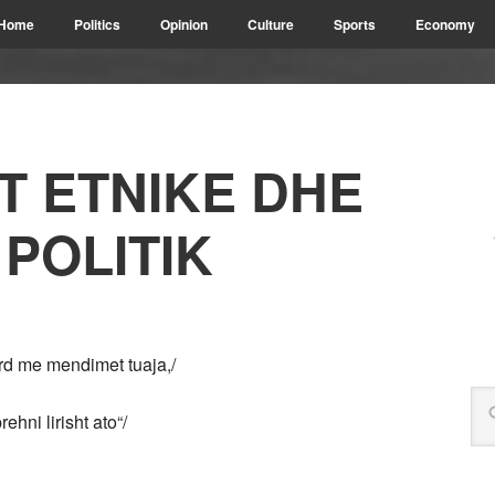
Home
Politics
Opinion
Culture
Sports
Economy
T ETNIKE DHE
POLITIK
rd me mendimet tuaja,/
ehni lirisht ato“/