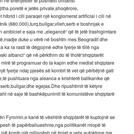
në shënjestër të pushtetit unitarist
itha poretë e jetës private,shoqërore,
hibrid i cili paraqet një konglomerat artificial i cili në
ik (880.000),turq,bullgar,vlleh,serb e boshnjak e
ambiciet e saja me „elegancë“ që të jetë trashigimtare
avisë,madje duke u vërë në boshtin mes Beogradit dhe
 ka ra rasti të dëgjojmë edhe fyerje të tillë nga
ski albanci“ që në përkthim do të thotë“shqiptarët
 mirë të programuar do ta kapin edhe mediat shqiptare
ë fyerje ndaj pjesës së kombit të vet që përbëjnë gati
ike,të pushtuara nga aleanca e krishterë ballkanike që
erb,bullgar,dhe egejas.Dhe ripushtimit të këtyre
ërisht në saje të bashkëpunimit të komunistëve shqiptarë
ën Fyromin,e kanë të vështirë shqiptarët të kuptojnë se
hpesh të papërballueshme,nga politikanët miopë të
ë një komb një milionësh në trojet e veta autoktone,me