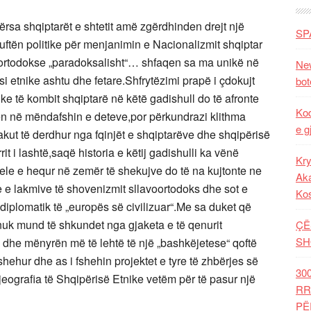
ërsa shqiptarët e shtetit amë zgërdhinden drejt një
SP
uftën politike për menjanimin e Nacionalizmit shqiptar
voortodokse „paradoksalisht“… shfaqen sa ma unikë në
New
i etnike ashtu dhe fetare.Shfrytëzimi prapë i çdokujt
bot
gjike të kombit shqiptarë në këtë gadishull do të afronte
Kod
n në mëndafshin e deteve,por përkundrazi klithma
e g
ut të derdhur nga fqinjët e shqiptarëve dhe shqipërisë
rrit i lashtë,saqë historia e këtij gadishulli ka vënë
Kry
ele e hequr në zemër të shekujve do të na kujtonte ne
Aka
 e lakmive të shovenizmit sllavoortodoks dhe sot e
Ko
diplomatik të „europës së civilizuar“.Me sa duket që
nuk mund të shkundet nga gjaketa e të qenurit
ÇË
SH
n dhe mënyrën më të lehtë të një „bashkëjetese“ qoftë
hehur dhe as i fshehin projektet e tyre të zhbërjes së
30
jeografia të Shqipërisë Etnike vetëm për të pasur një
RR
PË