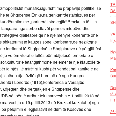
TR
mopolitistët munafik,sigurisht me prapavijë politike, se
DA
dhe të Shqipërisë Etnke,na qenkan“destabilizues për
ndërshtim me „partnerët stretegjik“.Broçkulla të tilla
SH
ë lançuara nga serbo-sllavët përmes miopëve dhe
VAT
ë strategjive djallëzore,që në një mënyrë koherente dhe
Inj
ë shkatërimit të kauzës sonë kombëtare,që rrezikojnë
 e territorial të Shqipërisë e Shqiptarëve në përgjithësi
Nga
jo vetëm vlerat e luftës për mbijetesë territoriale e
Mal
sor,kulturor e fetar,gjithmonë në emër të një klauzole të
r fqinjësi të mirë“ si kusht për vendet ballkanike e në
Kar
aj fshihen djallëzitë që burojnë që nga Kongresi i
Bur
i fshehtë i Londrës (1915),konferenca e Versajës
Dom
3),djegjen dhe përgjakjen e Shqipërisë dhe
të 
B-së, për të ardhur tek marrveshja e 1.prillit.2013 në
Fis
arveshja e 19.prillit.2013 në Bruksel ku kalohej nga
 pa pëlqimin e legjislativit në dëm të Kosovës dhe
36 
 barazohej me xhelatin.