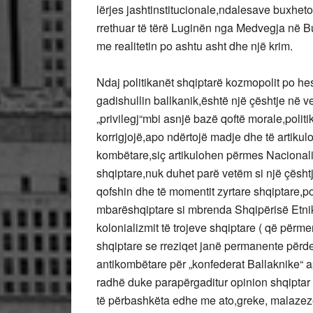
lërjes jashtinstitucionale,ndalesave buxhet
rrethuar të tërë Luginën nga Medvegja në B
me realitetin po ashtu asht dhe një krim.
Ndaj politikanët shqiptarë kozmopolit po he
gadishullin ballkanik,është një çështje në v
„privilegj“mbi asnjë bazë qoftë morale,polit
korrigjojë,apo ndërtojë madje dhe të artikul
kombëtare,siç artikulohen përmes Nacional
shqiptare,nuk duhet parë vetëm si një çështj
qofshin dhe të momentit zyrtare shqiptare,
mbarëshqiptare si mbrenda Shqipërisë Etnike 
kolonializmit të trojeve shqiptare ( që për
shqiptare se rreziqet janë permanente përde
antikombëtare për „konfederat Ballaknike“ a
radhë duke parapërgaditur opinion shqiptar
të përbashkëta edhe me ato,greke, malazez