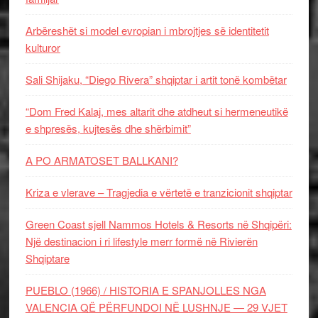
Arbëreshët si model evropian i mbrojtjes së identitetit
kulturor
Sali Shijaku, “Diego Rivera” shqiptar i artit tonë kombëtar
“Dom Fred Kalaj, mes altarit dhe atdheut si hermeneutikë
e shpresës, kujtesës dhe shërbimit”
A PO ARMATOSET BALLKANI?
Kriza e vlerave – Tragjedia e vërtetë e tranzicionit shqiptar
Green Coast sjell Nammos Hotels & Resorts në Shqipëri:
Një destinacion i ri lifestyle merr formë në Rivierën
Shqiptare
PUEBLO (1966) / HISTORIA E SPANJOLLES NGA
VALENCIA QË PËRFUNDOI NË LUSHNJE — 29 VJET