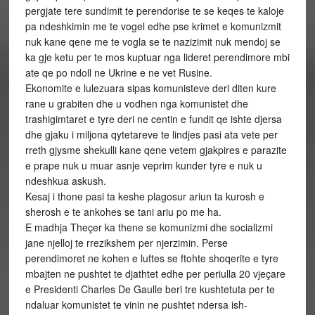
pergjate tere sundimit te perendorise te se keqes te kaloje
pa ndeshkimin me te vogel edhe pse krimet e komunizmit
nuk kane qene me te vogla se te nazizimit nuk mendoj se
ka gje ketu per te mos kuptuar nga lideret perendimore mbi
ate qe po ndoll ne Ukrine e ne vet Rusine.
Ekonomite e lulezuara sipas komunisteve deri diten kure
rane u grabiten dhe u vodhen nga komunistet dhe
trashigimtaret e tyre deri ne centin e fundit qe ishte djersa
dhe gjaku i miljona qytetareve te lindjes pasi ata vete per
rreth gjysme shekulli kane qene vetem gjakpires e parazite
e prape nuk u muar asnje veprim kunder tyre e nuk u
ndeshkua askush.
Kesaj i thone pasi ta keshe plagosur ariun ta kurosh e
sherosh e te ankohes se tani ariu po me ha.
E madhja Theçer ka thene se komunizmi dhe socializmi
jane njelloj te rrezikshem per njerzimin. Perse
perendimoret ne kohen e luftes se ftohte shoqerite e tyre
mbajten ne pushtet te djathtet edhe per periulla 20 vjeçare
e Presidenti Charles De Gaulle beri tre kushtetuta per te
ndaluar komunistet te vinin ne pushtet ndersa ish-