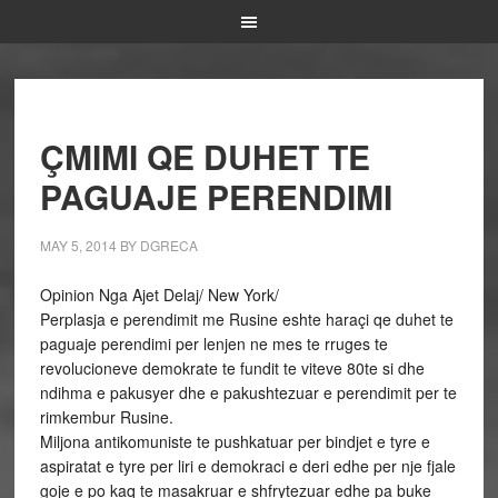
ÇMIMI QE DUHET TE
PAGUAJE PERENDIMI
MAY 5, 2014
BY
DGRECA
Opinion Nga Ajet Delaj/ New York/
Perplasja e perendimit me Rusine eshte haraçi qe duhet te
paguaje perendimi per lenjen ne mes te rruges te
revolucioneve demokrate te fundit te viteve 80te si dhe
ndihma e pakusyer dhe e pakushtezuar e perendimit per te
rimkembur Rusine.
Miljona antikomuniste te pushkatuar per bindjet e tyre e
aspiratat e tyre per liri e demokraci e deri edhe per nje fjale
goje e po kaq te masakruar e shfrytezuar edhe pa buke