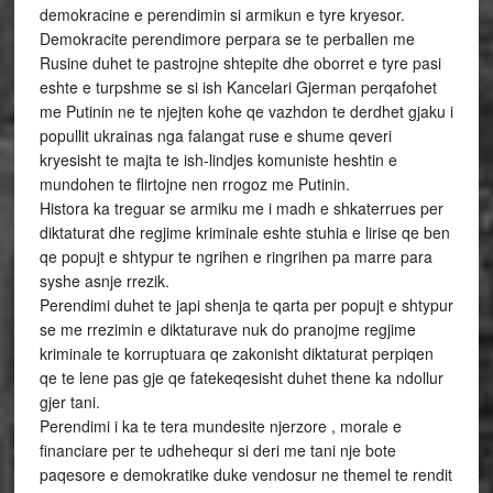
demokracine e perendimin si armikun e tyre kryesor.
Demokracite perendimore perpara se te perballen me
Rusine duhet te pastrojne shtepite dhe oborret e tyre pasi
eshte e turpshme se si ish Kancelari Gjerman perqafohet
me Putinin ne te njejten kohe qe vazhdon te derdhet gjaku i
popullit ukrainas nga falangat ruse e shume qeveri
kryesisht te majta te ish-lindjes komuniste heshtin e
mundohen te flirtojne nen rrogoz me Putinin.
Histora ka treguar se armiku me i madh e shkaterrues per
diktaturat dhe regjime kriminale eshte stuhia e lirise qe ben
qe popujt e shtypur te ngrihen e ringrihen pa marre para
syshe asnje rrezik.
Perendimi duhet te japi shenja te qarta per popujt e shtypur
se me rrezimin e diktaturave nuk do pranojme regjime
kriminale te korruptuara qe zakonisht diktaturat perpiqen
qe te lene pas gje qe fatekeqesisht duhet thene ka ndollur
gjer tani.
Perendimi i ka te tera mundesite njerzore , morale e
financiare per te udhehequr si deri me tani nje bote
paqesore e demokratike duke vendosur ne themel te rendit