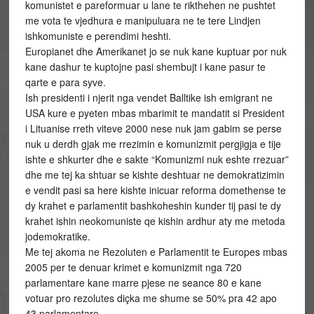
komunistet e pareformuar u lane te rikthehen ne pushtet
me vota te vjedhura e manipuluara ne te tere Lindjen
ishkomuniste e perendimi heshti.
Europianet dhe Amerikanet jo se nuk kane kuptuar por nuk
kane dashur te kuptojne pasi shembujt i kane pasur te
qarte e para syve.
Ish presidenti i njerit nga vendet Balltike ish emigrant ne
USA kure e pyeten mbas mbarimit te mandatit si President
i Lituanise rreth viteve 2000 nese nuk jam gabim se perse
nuk u derdh gjak me rrezimin e komunizmit pergjigja e tije
ishte e shkurter dhe e sakte “Komunizmi nuk eshte rrezuar”
dhe me tej ka shtuar se kishte deshtuar ne demokratizimin
e vendit pasi sa here kishte inicuar reforma domethense te
dy krahet e parlamentit bashkoheshin kunder tij pasi te dy
krahet ishin neokomuniste qe kishin ardhur aty me metoda
jodemokratike.
Me tej akoma ne Rezoluten e Parlamentit te Europes mbas
2005 per te denuar krimet e komunizmit nga 720
parlamentare kane marre pjese ne seance 80 e kane
votuar pro rezolutes diçka me shume se 50% pra 42 apo
43 parlamentare.