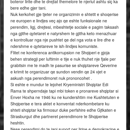
boteror lirite dhe te drejtat themelore te njeriut ashtu siç ka
bere edhe gjer tani.
Nuk kerkohet gje tjeter ne organizimin e shtetit e shoqerise
ne europen e lindjes veç ajo qe eshte funksionale ne
perendim, ligj, drejtesi, mbeshtetje sociale e pagim taksash
nga gjithe qytetaret e natyrshem te gjitha keto menazhuar
e kontrolluar nga nje pushtet qe del nga vota e lire dhe e
ndershme e qytetareve te ish-lindjes komuniste.
Flitet ne konferenca antikorrupsion ne Shqiperi e gjoja
behen strategji per luftimin e tije e nuk thuhet nje fjale per
grabitsin me te madh te pasurise se shqiptareve Qeverine
e krimit te organizuar qe sundon vendin qe 24 vjet e
askush nga perendimoret nuk prononcohet .
Si eshte e mundur te lejohet Kryeministri Shqiptar Edi
Rama te shperndaje tapi mbi token e pronareve shqiptar si
Enver Hoxha ne 1946 ku ne kundershtim me Kushtetuten e
Shqiperise e tera aktet e konventat nderkombetare ku
shteti shqiptar ka firmosur duke perfshire edhe Gjtkaten e
Strasburgut dhe partneret perendimore te Shqiperise
heshtin.
Nese perendimi do te japi suport per lirine e demokracine e