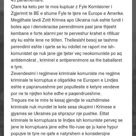
Çfare ka ketu per te mos kuptuar z Fyle Komisioner i
Zgjerimit te BE e shume Fyle te tjere ne Europe e Amerike.
Megjithate lavdi Zotit Krimea apo Ukraina nuk eshte fundi i
botes apo i demokracise perendimore pasi jane thjesht
kembane e forte alarmi per te perveshur krahet e rifilluar
aty ku eshte lene ne 90ten. Thellesisht besoj se tashme
perendimi eshte i qarte se ku ndollet ne raport me ish-
komunistet qe nuk jane gje tjeter veç neokomuniste po aq
antidemokrat , kriminel e antiperenimore sa the baballaret
e tyre.
Zevendesimi i regjimeve kriminale komuniste me regjime
kriminale te korruptua e oligarkike ne Europen e Lindjes
eshte e papranueshme per popullesite e ketyre vendeve
por ne te njejten kohe edhe e paqendrueshme.
Tregues me te mire te kesaj gjendje te vazhdimsise
kriminale nuk mundet te kete sesa okupimi i Krimese e
gjysmes se Ukraines pa shprazur nje pushke. Elitat
kriminale te korruptuara te lindjes ish komuniste perveç se
jane te korruptuara jane edhe filo-ruse qe ju kane hypur
popujve te tyre ne qafe e natyrshem e konsiderojne