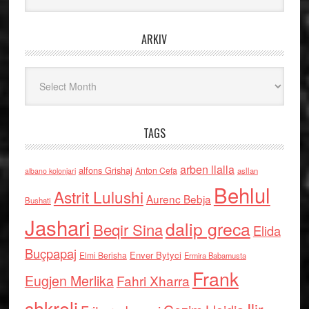
ARKIV
Arkiv
TAGS
arben llalla
alfons Grishaj
Anton Cefa
asllan
albano kolonjari
Behlul
Astrit Lulushi
Aurenc Bebja
Bushati
Jashari
dalip greca
Beqir Sina
Elida
Buçpapaj
Enver Bytyci
Elmi Berisha
Ermira Babamusta
Frank
Eugjen Merlika
Fahri Xharra
shkreli