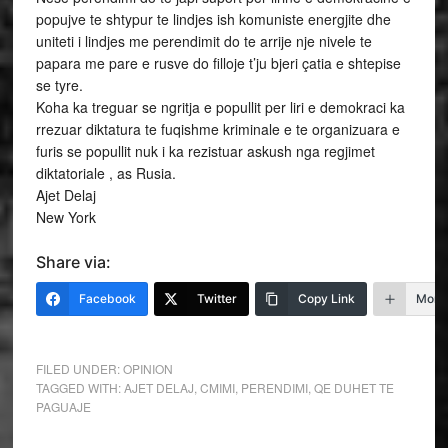
popujve te shtypur te lindjes ish komuniste energjite dhe
uniteti i lindjes me perendimit do te arrije nje nivele te
papara me pare e rusve do filloje t’ju bjeri çatia e shtepise
se tyre.
Koha ka treguar se ngritja e popullit per liri e demokraci ka
rrezuar diktatura te fuqishme kriminale e te organizuara e
furis se popullit nuk i ka rezistuar askush nga regjimet
diktatoriale , as Rusia.
Ajet Delaj
New York
Share via:
Facebook
Twitter
Copy Link
More
FILED UNDER:
OPINION
TAGGED WITH:
AJET DELAJ
,
CMIMI
,
PERENDIMI
,
QE DUHET TE
PAGUAJE