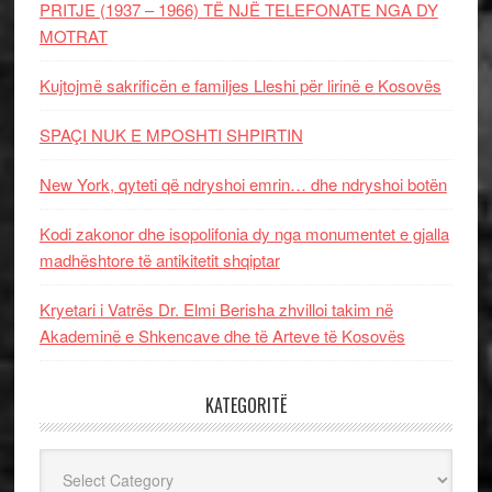
PRITJE (1937 – 1966) TË NJË TELEFONATE NGA DY
MOTRAT
Kujtojmë sakrificën e familjes Lleshi për lirinë e Kosovës
SPAÇI NUK E MPOSHTI SHPIRTIN
New York, qyteti që ndryshoi emrin… dhe ndryshoi botën
Kodi zakonor dhe isopolifonia dy nga monumentet e gjalla
madhështore të antikitetit shqiptar
Kryetari i Vatrës Dr. Elmi Berisha zhvilloi takim në
Akademinë e Shkencave dhe të Arteve të Kosovës
KATEGORITË
Kategoritë