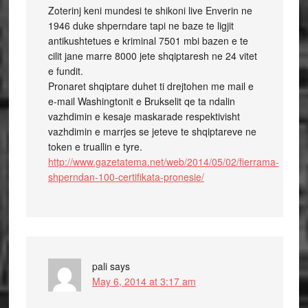
Zoterinj keni mundesi te shikoni live Enverin ne
1946 duke shperndare tapi ne baze te ligjit
antikushtetues e kriminal 7501 mbi bazen e te
cilit jane marre 8000 jete shqiptaresh ne 24 vitet
e fundit.
Pronaret shqiptare duhet ti drejtohen me mail e
e-mail Washingtonit e Brukselit qe ta ndalin
vazhdimin e kesaje maskarade respektivisht
vazhdimin e marrjes se jeteve te shqiptareve ne
token e truallin e tyre.
http://www.gazetatema.net/web/2014/05/02/fierrama-
shperndan-100-certifikata-pronesie/
pali
says
May 6, 2014 at 3:17 am