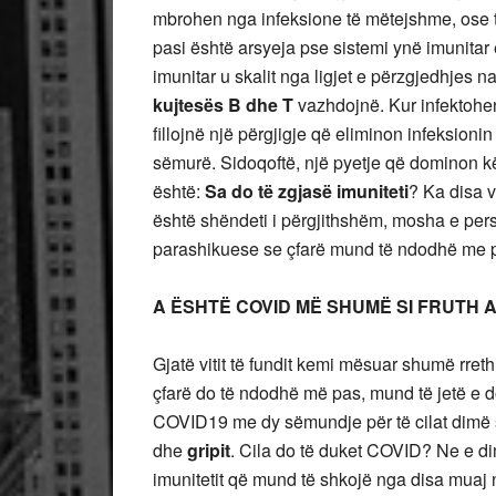
mbrohen nga infeksione të mëtejshme, ose t
pasi është arsyeja pse sistemi ynë imunitar
imunitar u skalit nga ligjet e përzgjedhjes na
kujtesës B dhe T
vazhdojnë. Kur infektoheni
fillojnë një përgjigje që eliminon infeksioni
sëmurë. Sidoqoftë, një pyetje që dominon k
është:
Sa do të zgjasë imuniteti
? Ka disa v
është shëndeti i përgjithshëm, mosha e person
parashikuese se çfarë mund të ndodhë me 
A ËSHTË COVID MË SHUMË SI FRUTH 
Gjatë vitit të fundit kemi mësuar shumë rret
çfarë do të ndodhë më pas, mund të jetë e 
COVID19 me dy sëmundje për të cilat dimë s
dhe
gripit
. Cila do të duket COVID? Ne e di
imunitetit që mund të shkojë nga disa muaj n