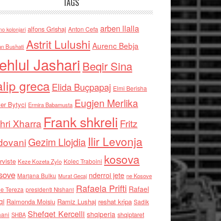
TAGS
arben llalla
alfons Grishaj
Anton Cefa
no kolonjari
Astrit Lulushi
Aurenc Bebja
an Bushati
ehlul Jashari
Beqir Sina
alip greca
Elida Buçpapaj
Elmi Berisha
Eugjen Merlika
er Bytyci
Ermira Babamusta
Frank shkreli
hri Xharra
Fritz
Ilir Levonja
Gezim Llojdia
dovani
kosova
rviste
Kolec Traboini
Keze Kozeta Zylo
sove
nderroi jete
Marjana Bulku
ne Kosove
Murat Gecaj
Rafaela Prifti
Rafael
e Tereza
presidenti Nishani
qi
Raimonda Moisiu
Ramiz Lushaj
reshat kripa
Sadik
Shefqet Kercelli
shqiperia
hani
shqiptaret
SHBA