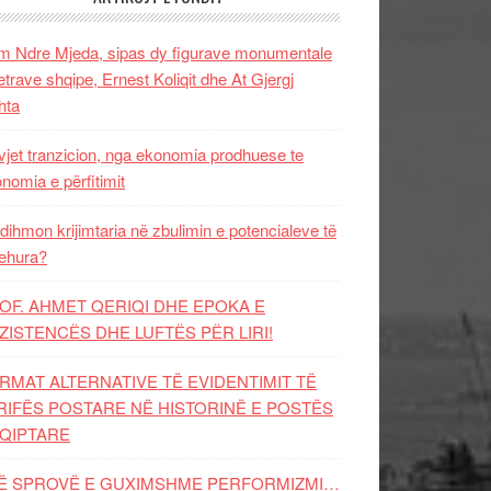
 Ndre Mjeda, sipas dy figurave monumentale
letrave shqipe, Ernest Koliqit dhe At Gjergj
hta
vjet tranzicion, nga ekonomia prodhuese te
nomia e përfitimit
dihmon krijimtaria në zbulimin e potencialeve të
ehura?
OF. AHMET QERIQI DHE EPOKA E
ZISTENCЁS DHE LUFTЁS PЁR LIRI!
RMAT ALTERNATIVE TË EVIDENTIMIT TË
RIFËS POSTARE NË HISTORINË E POSTËS
QIPTARE
Ë SPROVË E GUXIMSHME PERFORMIZMI…