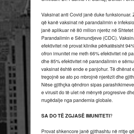
Vaksinat anti Covid janë duke funksionuar. Z
që kanë vaksinat në parandalimin e infeksi
janë aplikuar në 80 milion njerëz në Shtete
Parandalimin e Sëmundjeve (CDC). Vaksina
efektivitet në provat klinike përkatësisht 
ofron imunitet me rreth 66% efektivitet në 
dhe 85% efektivitet në parandalimin e sëmun
vaksinat është ende e panjohur. Të dhënat e
tregojnë se ato po mbrojnë njerëzit dhe gji
Nëse gjithçka qëndron sipas parashikimeve,
e virusit do të ulet në mënyrë progresive dh
rrugëdalje nga pandemia globale.
SA DO TË ZGJASË IMUNITETI
?
Provat shkencore janë gjithashtu në rritje q