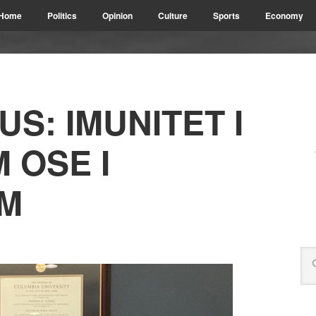
Home
Politics
Opinion
Culture
Sports
Economy
S: IMUNITET I
 OSE I
M