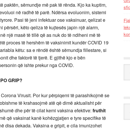
Gr
ë paktën, sëmundje më pak të rënda. Kjo ka kuptim,
sfi
 evoluoi në radhë të parë. Ndërsa evoluonim, sistemi
tyrore. Pasi të jeni infektuar ose vaksinuar, qelizat e
Fja
 përsëri, këto qeliza të kujtesës japin një alarm,
lek
kom
n në një masë të tillë që as nuk do të ndiheni më të
ëtë proces të hershëm të vaksinimit kundër COVID 19
ariabla këtu: sa e rëndë është sëmundja fillestare, si
it dhe faktorë të tjerë. E gjithë kjo e bën
personin që ishte prekur nga COVID.
Kat
APO GRIP?
h Corona Virusit. Por kur përpiqemi të parashikojmë se
dobishme të krahasojmë atë që dimë aktualisht për
Ark
humë dhe për të cilat kemi vaksina efektive:
fruthit
më që vaksinat kanë kohëzgjatjen e tyre specifike të
ë disa dekada. Vaksina e gripit, e cila imunizohet