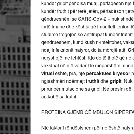
kundër gripit për disa muaj, përfaqëson një fu
kundër fruthit për tërë jetën, përfaqëson tjet
qëndrueshëm se SARS-CoV-2 – nuk shndërro
fortë imune dhe kështu që imuniteti tenton t
studime tregojnë se antitrupat kundër fruthit 
qëndrueshëm, kur dikush ri-infektohet, vaks
ndaj infeksionit natyror, do ta mbrojë atë.
Gr
ndryshojë me lehtësi. Kjo do të thotë që ne 
vaksinat në një variant të mëparshëm mund t
virusi
është, pra, një
përcaktues kryesor
n
ngjashmëri ndërmejt
fruthit
dhe
gripit
. Nuk
prirur për mutacione sa gripi. Ne presim që
aq kohë sa fruthi.
PROTEINA GJËMB QË MBULON SIPËRF
Një faktor i rëndësishëm për ne është naty