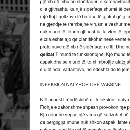
gjëmb që mbulon sipërfaqen e koronavirusit 
cila gjithashtu ka një sipërfaqe shumë të për
(një lloj i qelizave të bardha të gjakut që
në gjendje të rrëmbejnë virusin e veshur me
nuk mund të lidhen gjithashtu, ia vlen të je
e cila është ajo që planifikohet nëse vërte
proteinave gjëmb në sipërfaqen e tij. Dhe n
qelizat T
mund të funksionojnë. Kjo mund të
aspak dhe se mund të kemi mbrojtje afatgja
e ulët ndaj varianteve, ne ndoshta do të je
INFEKSION NATYROR OSE VAKSINË
Një aspekt i rëndësishëm i infeksionit natyror
Ftohja e zakonshme shpesh provokon një për
Kjo ndodhë sepse një virus që kufizohet në
që përgjigjja imune nuk shkon aspak. Ishte
shfaqen, dhe kjo është arsyeja pse ftohja e