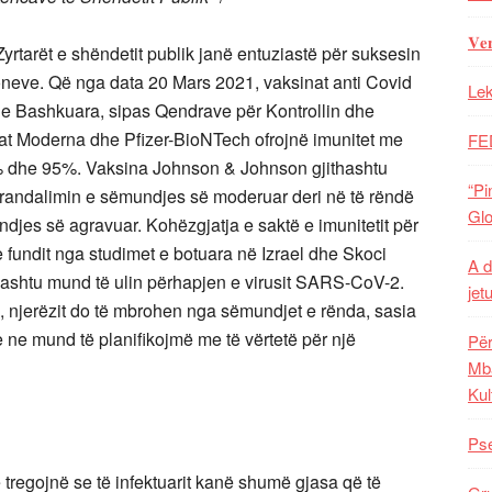
𝐕𝐞
yrtarët e shëndetit publik janë entuziastë për suksesin
oneve. Që nga data 20 Mars 2021, vaksinat anti Covid
Lek
t e Bashkuara, sipas Qendrave për Kontrollin dhe
t Moderna dhe Pfizer-BioNTech ofrojnë imunitet me
FE
94% dhe 95%. Vaksina Johnson & Johnson gjithashtu
“Pi
parandalimin e sëmundjes së moderuar deri në të rëndë
Glo
djes së agravuar. Kohëzgjatja e saktë e imunitetit për
 fundit nga studimet e botuara në Izrael dhe Skoci
A d
thashtu mund të ulin përhapjen e virusit SARS-CoV-2.
jet
 njerëzit do të mbrohen nga sëmundjet e rënda, sasia
e ne mund të planifikojmë me të vërtetë për një
Për
Mba
Kul
Pse
ë tregojnë se të infektuarit kanë shumë gjasa që të