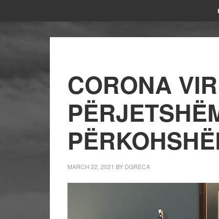
CORONA VIRU
PËRJETSHËM
PËRKOHSHË
MARCH 22, 2021
BY
DGRECA