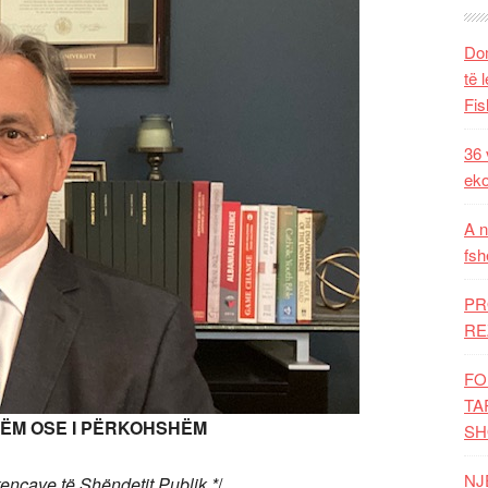
Dom
të 
Fis
36 
eko
A n
fsh
PR
RE
FO
TA
HËM OSE I PËRKOHSHËM
SH
NJ
encave të Shëndetit Publik *
/