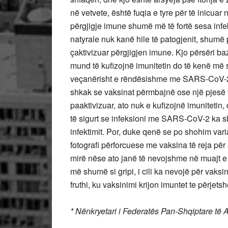
në vetvete, është fuqia e tyre për të inicuar
përgjigje imune shumë më të fortë sesa infe
natyrale nuk kanë hile të patogjenit, shumë 
çaktivizuar përgjigjen imune. Kjo përsëri b
mund të kufizojnë imunitetin do të kenë më 
veçanërisht e rëndësishme me SARS-CoV-2, i 
shkak se vaksinat përmbajnë ose një pjesë të 
paaktivizuar, ato nuk e kufizojnë imunitetin,
të sigurt se infeksioni me SARS-CoV-2 ka sh
infektimit. Por, duke qenë se po shohim varia
fotografi përforcuese me vaksina të reja për
mirë nëse ato janë të nevojshme në muajt e
më shumë si gripi, i cili ka nevojë për vaksi
fruthi, ku vaksinimi krijon imuntet te përjets
* Nënkryetari i Federatës Pan-Shqiptare të