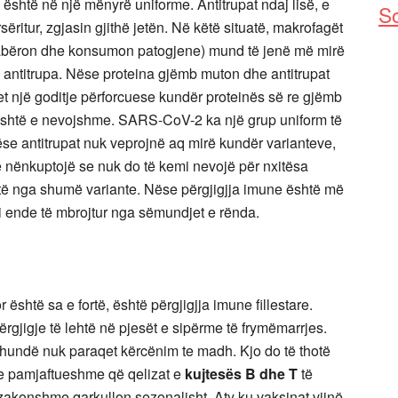
është në një mënyrë uniforme. Antitrupat ndaj lisë, e
So
sëritur, zgjasin gjithë jetën. Në këtë situatë, makrofagët
 gllabëron dhe konsumon patogjene) mund të jenë më mirë
 antitrupa. Nëse proteina gjëmb muton dhe antitrupat
pet një goditje përforcuese kundër proteinës së re gjëmb
t është e nevojshme. SARS-CoV-2 ka një grup uniform të
ëse antitrupat nuk veprojnë aq mirë kundër varianteve,
 nënkuptojë se nuk do të kemi nevojë për nxitësa
të nga shumë variante. Nëse përgjigjja imune është më
mi ende të mbrojtur nga sëmundjet e rënda.
 është sa e fortë, është përgjigjja imune fillestare.
gjigje të lehtë në pjesët e sipërme të frymëmarrjes.
 hundë nuk paraqet kërcënim te madh. Kjo do të thotë
 e pamjaftueshme që qelizat e
kujtesës B dhe T
të
 zakonshme qarkullon sezonalisht. Aty ku vaksinat vijnë