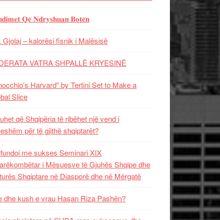
𝐝𝐢𝐦𝐞𝐭 𝐐𝐞̈ 𝐍𝐝𝐫𝐲𝐬𝐡𝐮𝐚𝐧 𝐁𝐨𝐭𝐞̈𝐧
 Gjolaj – kalorësi fisnik i Malësisë
DERATA VATRA SHPALLË KRYESINË
nocchio’s Harvard” by Tertini Set to Make a
bal Slice
uhet që Shqipëria të ribëhet një vend i
ueshëm për të gjithë shqiptarët?
fundoi me sukses Seminari XIX
rëkombëtar i Mësuesve të Gjuhës Shqipe dhe
turës Shqiptare në Diasporë dhe në Mërgatë
 dhe kush e vrau Hasan Riza Pashën?