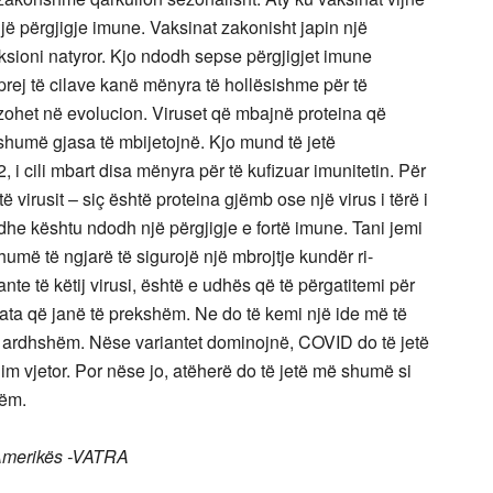
 një përgjigje imune. Vaksinat zakonisht japin një
ksioni natyror. Kjo ndodh sepse përgjigjet imune
prej të cilave kanë mënyra të hollësishme për të
azohet në evolucion. Viruset që mbajnë proteina që
shumë gjasa të mbijetojnë. Kjo mund të jetë
cili mbart disa mënyra për të kufizuar imunitetin. Për
virusit – siç është proteina gjëmb ose një virus i tërë i
 dhe kështu ndodh një përgjigje e fortë imune. Tani jemi
umë të ngjarë të sigurojë një mbrojtje kundër ri-
nte të këtij virusi, është e udhës që të përgatitemi për
 ata që janë të prekshëm. Ne do të kemi një ide më të
 ardhshëm. Nëse variantet dominojnë, COVID do të jetë
nim vjetor. Por nëse jo, atëherë do të jetë më shumë si
hëm.
 Amerikës -VATRA