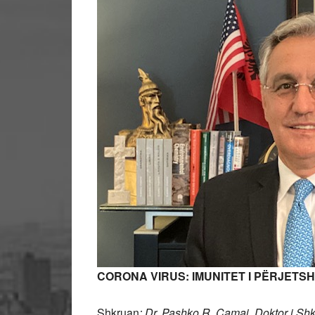
CORONA VIRUS: IMUNITET I PËRJETS
Shkruan
: Dr. Pashko R. Camaj, Doktor i Shk