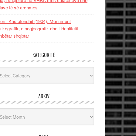
uaja shqiptare në SHBA mes sukseseve dhe
dave të së ardhmes
lori i Kristoforidhit (1904): Monument
sikografik, etnogjeografik dhe i identitetit
bëtar shqiptar
KATEGORITË
egoritë
ARKIV
iv