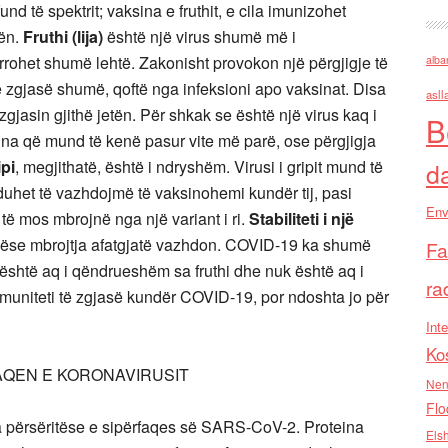
nd të spektrit; vaksina e fruthit, e cila imunizohet
rën.
Fruthi (lija)
është një virus shumë më i
het shumë lehtë. Zakonisht provokon një përgjigje të
alba
ë zgjasë shumë, qoftë nga infeksioni apo vaksinat. Disa
asll
zgjasin gjithë jetën. Për shkak se është një virus kaq i
B
ina që mund të kenë pasur vite më parë, ose përgjigja
ipi
, megjithatë, është i ndryshëm. Virusi i gripit mund të
d
duhet të vazhdojmë të vaksinohemi kundër tij, pasi
Env
ë mos mbrojnë nga një variant i ri.
Stabiliteti i një
ëse mbrojtja afatgjatë vazhdon. COVID-19 ka shumë
Fa
 është aq i qëndrueshëm sa fruthi dhe nuk është aq i
ra
 imuniteti të zgjasë kundër COVID-19, por ndoshta jo për
Inte
Ko
AQEN E KORONAVIRUSIT
Nen
Flo
ra përsëritëse e sipërfaqes së SARS-CoV-2. Proteina
Els