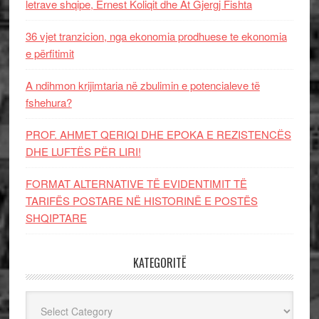
letrave shqipe, Ernest Koliqit dhe At Gjergj Fishta
36 vjet tranzicion, nga ekonomia prodhuese te ekonomia
e përfitimit
A ndihmon krijimtaria në zbulimin e potencialeve të
fshehura?
PROF. AHMET QERIQI DHE EPOKA E REZISTENCЁS
DHE LUFTЁS PЁR LIRI!
FORMAT ALTERNATIVE TË EVIDENTIMIT TË
TARIFËS POSTARE NË HISTORINË E POSTËS
SHQIPTARE
KATEGORITË
Kategoritë