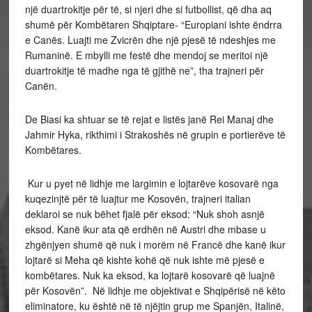
një duartrokitje për të, si njeri dhe si futbollist, që dha aq
shumë për Kombëtaren Shqiptare- “Europiani ishte ëndrra
e Canës. Luajti me Zvicrën dhe një pjesë të ndeshjes me
Rumaninë. E mbylli me festë dhe mendoj se meritoi një
duartrokitje të madhe nga të gjithë ne”, tha trajneri për
Canën.
De Biasi ka shtuar se të rejat e listës janë Rei Manaj dhe
Jahmir Hyka, rikthimi i Strakoshës në grupin e portierëve të
Kombëtares.
Kur u pyet në lidhje me largimin e lojtarëve kosovarë nga
kuqezinjtë për të luajtur me Kosovën, trajneri italian
deklaroi se nuk bëhet fjalë për eksod: “Nuk shoh asnjë
eksod. Kanë ikur ata që erdhën në Austri dhe mbase u
zhgënjyen shumë që nuk i morëm në Francë dhe kanë ikur
lojtarë si Meha që kishte kohë që nuk ishte më pjesë e
kombëtares. Nuk ka eksod, ka lojtarë kosovarë që luajnë
për Kosovën”. Në lidhje me objektivat e Shqipërisë në këto
eliminatore, ku është në të njëjtin grup me Spanjën, Italinë,