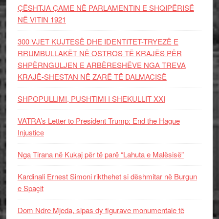
ÇËSHTJA ÇAME NË PARLAMENTIN E SHQIPËRISË
NË VITIN 1921
300 VJET KUJTESË DHE IDENTITET-TRYEZË E
RRUMBULLAKËT NË OSTROS TË KRAJËS PËR
SHPËRNGULJEN E ARBËRESHËVE NGA TREVA
KRAJË-SHESTAN NË ZARË TË DALMACISË
SHPOPULLIMI, PUSHTIMI I SHEKULLIT XXI
VATRA’s Letter to President Trump: End the Hague
Injustice
Nga Tirana në Kukaj për të parë “Lahuta e Malësisë”
Kardinali Ernest Simoni rikthehet si dëshmitar në Burgun
e Spaçit
Dom Ndre Mjeda, sipas dy figurave monumentale të