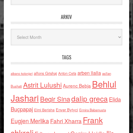
ARKIV
Arkiv
TAGS
arben llalla
alfons Grishaj
Anton Cefa
asllan
albano kolonjari
Behlul
Astrit Lulushi
Aurenc Bebja
Bushati
Jashari
dalip greca
Beqir Sina
Elida
Buçpapaj
Enver Bytyci
Elmi Berisha
Ermira Babamusta
Frank
Eugjen Merlika
Fahri Xharra
shkreli