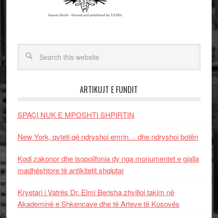
ARTIKUJT E FUNDIT
SPAÇI NUK E MPOSHTI SHPIRTIN
New York, qyteti që ndryshoi emrin… dhe ndryshoi botën
Kodi zakonor dhe isopolifonia dy nga monumentet e gjalla
madhështore të antikitetit shqiptar
Kryetari i Vatrës Dr. Elmi Berisha zhvilloi takim në
Akademinë e Shkencave dhe të Arteve të Kosovës