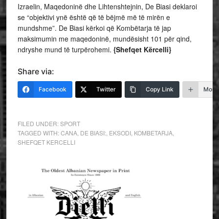
Izraelin, Maqedoninë dhe Lihtenshtejnin, De Biasi deklaroi
se “objektivi ynë është që të bëjmë më të mirën e
mundshme”. De Biasi kërkoi që Kombëtarja të jap
maksimumin me maqedoninë, mundësisht 101 për qind,
ndryshe mund të turpërohemi.
{Shefqet Kërcelli}
Share via:
Facebook
Twitter
Copy Link
More
FILED UNDER:
SPORT
TAGGED WITH:
CANA
,
DE BIASI:
,
EKSODI
,
KOMBETARJA
,
SHEFQET KERCELLI