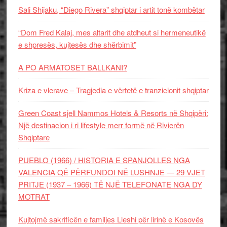
Sali Shijaku, “Diego Rivera” shqiptar i artit tonë kombëtar
“Dom Fred Kalaj, mes altarit dhe atdheut si hermeneutikë
e shpresës, kujtesës dhe shërbimit”
A PO ARMATOSET BALLKANI?
Kriza e vlerave – Tragjedia e vërtetë e tranzicionit shqiptar
Green Coast sjell Nammos Hotels & Resorts në Shqipëri:
Një destinacion i ri lifestyle merr formë në Rivierën
Shqiptare
PUEBLO (1966) / HISTORIA E SPANJOLLES NGA
VALENCIA QË PËRFUNDOI NË LUSHNJE — 29 VJET
PRITJE (1937 – 1966) TË NJË TELEFONATE NGA DY
MOTRAT
Kujtojmë sakrificën e familjes Lleshi për lirinë e Kosovës