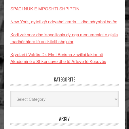
SPAÇI NUK E MPOSHTI SHPIRTIN
New York, qyteti që ndryshoi emrin… dhe ndryshoi botën
Kodi zakonor dhe isopolifonia dy nga monumentet e gjalla
madhështore të antikitetit shqiptar
Kryetari i Vatrës Dr. Elmi Berisha zhvilloi takim në
Akademinë e Shkencave dhe të Arteve të Kosovës
KATEGORITË
Kategoritë
ARKIV