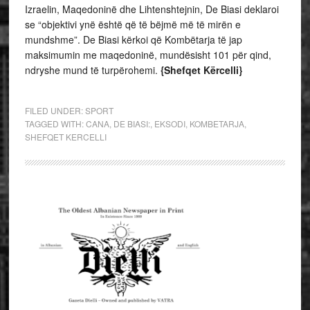
Izraelin, Maqedoninë dhe Lihtenshtejnin, De Biasi deklaroi
se “objektivi ynë është që të bëjmë më të mirën e
mundshme”. De Biasi kërkoi që Kombëtarja të jap
maksimumin me maqedoninë, mundësisht 101 për qind,
ndryshe mund të turpërohemi.
{Shefqet Kërcelli}
FILED UNDER:
SPORT
TAGGED WITH:
CANA
,
DE BIASI:
,
EKSODI
,
KOMBETARJA
,
SHEFQET KERCELLI