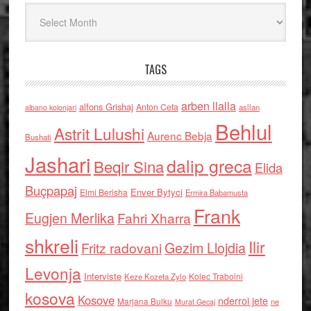
Arkiv
TAGS
arben llalla
alfons Grishaj
Anton Cefa
asllan
albano kolonjari
Behlul
Astrit Lulushi
Aurenc Bebja
Bushati
Jashari
dalip greca
Beqir Sina
Elida
Buçpapaj
Enver Bytyci
Elmi Berisha
Ermira Babamusta
Frank
Eugjen Merlika
Fahri Xharra
shkreli
Ilir
Gezim Llojdia
Fritz radovani
Levonja
Interviste
Kolec Traboini
Keze Kozeta Zylo
kosova
Kosove
nderroi jete
Marjana Bulku
ne
Murat Gecaj