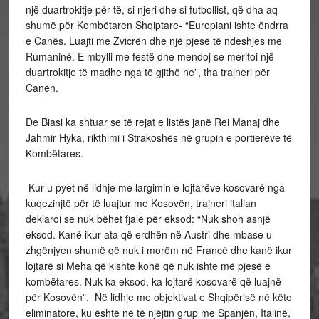
një duartrokitje për të, si njeri dhe si futbollist, që dha aq
shumë për Kombëtaren Shqiptare- “Europiani ishte ëndrra
e Canës. Luajti me Zvicrën dhe një pjesë të ndeshjes me
Rumaninë. E mbylli me festë dhe mendoj se meritoi një
duartrokitje të madhe nga të gjithë ne”, tha trajneri për
Canën.
De Biasi ka shtuar se të rejat e listës janë Rei Manaj dhe
Jahmir Hyka, rikthimi i Strakoshës në grupin e portierëve të
Kombëtares.
Kur u pyet në lidhje me largimin e lojtarëve kosovarë nga
kuqezinjtë për të luajtur me Kosovën, trajneri italian
deklaroi se nuk bëhet fjalë për eksod: “Nuk shoh asnjë
eksod. Kanë ikur ata që erdhën në Austri dhe mbase u
zhgënjyen shumë që nuk i morëm në Francë dhe kanë ikur
lojtarë si Meha që kishte kohë që nuk ishte më pjesë e
kombëtares. Nuk ka eksod, ka lojtarë kosovarë që luajnë
për Kosovën”. Në lidhje me objektivat e Shqipërisë në këto
eliminatore, ku është në të njëjtin grup me Spanjën, Italinë,