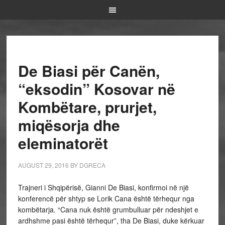
De Biasi për Canën,
“eksodin” Kosovar në
Kombëtare, prurjet,
miqësorja dhe
eleminatorët
AUGUST 29, 2016
BY
DGRECA
Trajneri i Shqipërisë, Gianni De Biasi, konfirmoi në një
konferencë për shtyp se Lorik Cana është tërhequr nga
kombëtarja. “Cana nuk është grumbulluar për ndeshjet e
ardhshme pasi është tërhequr”, tha De Biasi, duke kërkuar