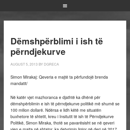
Dëmshpërblimi i ish të
përndjekurve
AUGUST 5, 2013
BY
DGRECA
Simon Mirakaj: Qeveria e majtë ta përfundojë brenda
mandatit/
Në katër vjet mazhoranca e djathtë ka dhënë për
dëmshpërblimin e ish të përndjekurve politikë më shumë se
100 milion dollarë. Ndërsa e lidh këtë me situatën
buxhetore të shtetit, kreu i Insitutit të ish të Përndjekurve
Politikë, Simon Miraka, thotë se pavarësisht se në qeveri
vjen e majta në shtator, ka detyrimin ligjor që deri në 2017