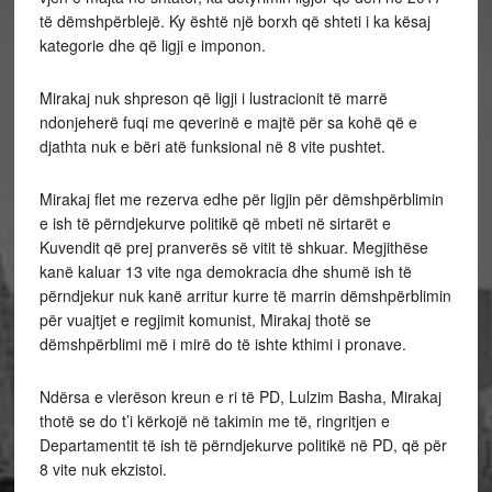
të dëmshpërblejë. Ky është një borxh që shteti i ka kësaj
kategorie dhe që ligji e imponon.
Mirakaj nuk shpreson që ligji i lustracionit të marrë
ndonjeherë fuqi me qeverinë e majtë për sa kohë që e
djathta nuk e bëri atë funksional në 8 vite pushtet.
Mirakaj flet me rezerva edhe për ligjin për dëmshpërblimin
e ish të përndjekurve politikë që mbeti në sirtarët e
Kuvendit që prej pranverës së vitit të shkuar. Megjithëse
kanë kaluar 13 vite nga demokracia dhe shumë ish të
përndjekur nuk kanë arritur kurre të marrin dëmshpërblimin
për vuajtjet e regjimit komunist, Mirakaj thotë se
dëmshpërblimi më i mirë do të ishte kthimi i pronave.
Ndërsa e vlerëson kreun e ri të PD, Lulzim Basha, Mirakaj
thotë se do t’i kërkojë në takimin me të, ringritjen e
Departamentit të ish të përndjekurve politikë në PD, që për
8 vite nuk ekzistoi.