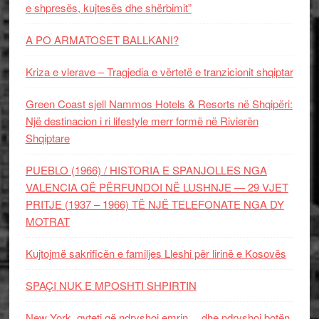
e shpresës, kujtesës dhe shërbimit”
A PO ARMATOSET BALLKANI?
Kriza e vlerave – Tragjedia e vërtetë e tranzicionit shqiptar
Green Coast sjell Nammos Hotels & Resorts në Shqipëri:
Një destinacion i ri lifestyle merr formë në Rivierën
Shqiptare
PUEBLO (1966) / HISTORIA E SPANJOLLES NGA
VALENCIA QË PËRFUNDOI NË LUSHNJE — 29 VJET
PRITJE (1937 – 1966) TË NJË TELEFONATE NGA DY
MOTRAT
Kujtojmë sakrificën e familjes Lleshi për lirinë e Kosovës
SPAÇI NUK E MPOSHTI SHPIRTIN
New York, qyteti që ndryshoi emrin… dhe ndryshoi botën