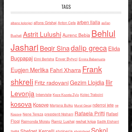
TAGS
arben llalla
alfons Grishaj
Anton Cefa
asllan
albano kolonjari
Behlul
Astrit Lulushi
Aurenc Bebja
Bushati
Jashari
dalip greca
Beqir Sina
Elida
Buçpapaj
Enver Bytyci
Elmi Berisha
Ermira Babamusta
Frank
Eugjen Merlika
Fahri Xharra
shkreli
Ilir
Gezim Llojdia
Fritz radovani
Levonja
Interviste
Kolec Traboini
Keze Kozeta Zylo
kosova
Kosove
nderroi jete
Marjana Bulku
ne
Murat Gecaj
Rafaela Prifti
Rafael
Nene Tereza
Kosove
presidenti Nishani
Floqi
Raimonda Moisiu
Ramiz Lushaj
reshat kripa
Sadik Elshani
Sokol
Shefqet Kercelli
shqiperia
shqiptaret
SHBA