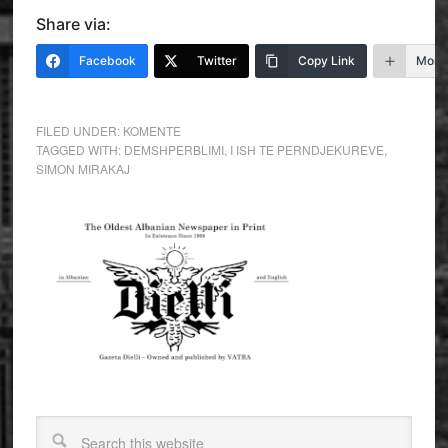
Share via:
Facebook
Twitter
Copy Link
More
FILED UNDER:
KOMENTE
TAGGED WITH:
DEMSHPERBLIMI
,
I ISH TE PERNDJEKUREVE
,
SIMON MIRAKAJ