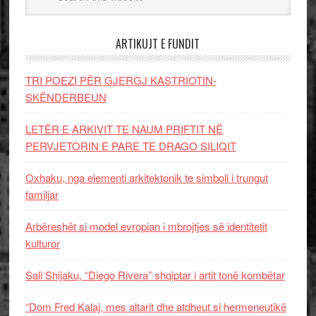
ARTIKUJT E FUNDIT
TRI POEZI PËR GJERGJ KASTRIOTIN-
SKËNDERBEUN
LETËR E ARKIVIT TE NAUM PRIFTIT NË
PERVJETORIN E PARE TE DRAGO SILIQIT
Oxhaku, nga elementi arkitektonik te simboli i trungut
familjar
Arbëreshët si model evropian i mbrojtjes së identitetit
kulturor
Sali Shijaku, “Diego Rivera” shqiptar i artit tonë kombëtar
“Dom Fred Kalaj, mes altarit dhe atdheut si hermeneutikë