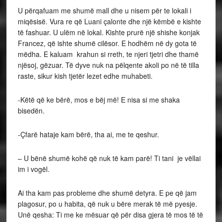
U përqafuam me shumë mall dhe u nisem për te lokali i
miqësisë. Vura re që Luani çalonte dhe një këmbë e kishte
të fashuar. U ulëm në lokal. Kishte prurë një shishe konjak
Francez, që ishte shumë cilësor. E hodhëm në dy gota të
mëdha. E kaluam krahun si rreth, te njeri tjetri dhe thamë
njësoj, gëzuar. Të dyve nuk na pëlqente akoli po në të tilla
raste, sikur kish tjetër lezet edhe muhabeti.
-Këtë që ke bërë, mos e bëj më! E nisa si me shaka
bisedën.
-Çfarë hataje kam bërë, tha ai, me te qeshur.
– U bënë shumë kohë që nuk të kam parë! Ti tani je vëllai
im i vogël.
Ai tha kam pas probleme dhe shumë detyra. E pe që jam
plagosur, po u habita, që nuk u bëre merak të më pyesje.
Unë qesha: Ti me ke mësuar që për disa gjera të mos të të