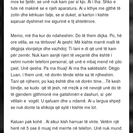
mos ke tjetër, se unë nuk kam par si kjo. Ai i tha: Shko e
fute në makinë se e njeh aparatura. Ai u kthye me gjithë të
zotin dhe kërkuan falje, se si duket, ai karton i kishte
sqaruar dyshimet me sigurinë e tij shtetërore.
Memo, më tha kur do ndaheshim: Do të them diçka. Po, hë
ore vëlla, se na tërbove! Ai qeshi: Më kishte marrë malli të
dëgjoja vlonjatçe dhe vazhdoj: Ti tani e di që unë të kam
për zemër. Nuk kam asnjë njeri të veçantë dhe është i
vetmi numër telefoni personal, që unë e mbaj mend në çdo
çast. Unë qesha. Pa ma thuaj! Ai ma tha saktësisht. Dëgjo
Luan, i them unë, në dorën tënde ishte sa të njiheshim.
Tani që njihemi, po kaq është dhe në dorën time…Të kesh
bindje, se kudo që të jesh, në rrezik a në nevojë unë do të
të gjendem gjithmonë me gatishmëri e dashuri, si për
vëllain e vogël. U qafuam dhe u ndamë. Ai u largua shpejt
se nuk donte ta shikoja që sytë i kishte me lot.
Kaluan pak kohë . Ai sikur kish harruar të vinte. Vetëm një
herë në 5 ose 6 muaj më merrte në telefon. Unë nuk mund