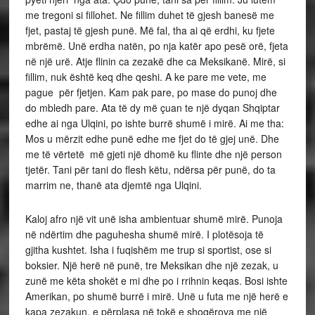
me tregoni si fillohet. Ne fillim duhet të gjesh banesë me
fjet, pastaj të gjesh punë. Më fal, tha ai që erdhi, ku fjete
mbrëmë. Unë erdha natën, po nja katër apo pesë orë, fjeta
në një urë. Atje flinin ca zezakë dhe ca Meksikanë. Mirë, si
fillim, nuk është keq dhe qeshi. A ke pare me vete, me
pague për fjetjen. Kam pak pare, po mase do punoj dhe
do mbledh pare. Ata të dy më çuan te një dyqan Shqiptar
edhe ai nga Ulqini, po ishte burrë shumë i mirë. Ai me tha:
Mos u mërzit edhe punë edhe me fjet do të gjej unë. Dhe
me të vërtetë më gjeti një dhomë ku flinte dhe një person
tjetër. Tani për tani do flesh këtu, ndërsa për punë, do ta
marrim ne, thanë ata djemtë nga Ulqini.
Kaloj afro një vit unë isha ambientuar shumë mirë. Punoja
në ndërtim dhe paguhesha shumë mirë. I plotësoja të
gjitha kushtet. Isha i fuqishëm me trup si sportist, ose si
boksier. Një herë në punë, tre Meksikan dhe një zezak, u
zunë me këta shokët e mi dhe po i rrihnin keqas. Bosi ishte
Amerikan, po shumë burrë i mirë. Unë u futa me një herë e
kapa zezakun, e përplasa në tokë e shoqërova me një