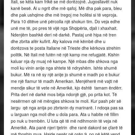
Itali, se këta kam frikë se më dorëzojnë. Jugosllavët nuk
kanë besë. Ai u ngrit dhe më qafoj. Më dha pak para, bleu
dhe pak ushqime dhe më tregoj me hollësi si të veproja.
Para 10 ditëve unë përcolla një shokun tim. Do veja edhe
unë me të, po pres të vijë nga Shqipëria, djali i xhaxhait.
Ndenjëm bashkë deri në darkë. Pastaj unë hipa në tren
dhe zbrita afër kufirit. Aty kalova më këmbë dhe u
dorëzova te posta Italiane në Trieste dhe kërkova strehim
politik. Në Itali më futën në një kamp me refugjatë. Kishin
kaluar nja dy muaj në kampe. Një mbas dite shkova nga
moli ku vinin anije nga shtete të ndryshëm. Ishte shumë
bukur. Më ra në sy një anije jo shumë e madh po e bukur
me një flamur të madh Amerikan. Menjëherë më vajti në
mendje sikur të vete në Amerikë, kjo është tamam ëndërr.
Prita deri në darkë mos bëja ndonjë gjë, po prita kot. Të
nesërmen që në mëngjes shkova te moli. Kur pash për së
largu që nga anija po zbrisnin dy marinarë. I ndoqa pas sa
u larguan nga moli dhe u dola para. Ata u habite në fillim
po nuk u trembën. U luta që të më ndihmonin të veja në
Amerikë. Ata panë njeri tjetrin dhe ranë dakord se çfarë të
më thoshin mua. Hajde nesër në orën 9, po në këtë vend.