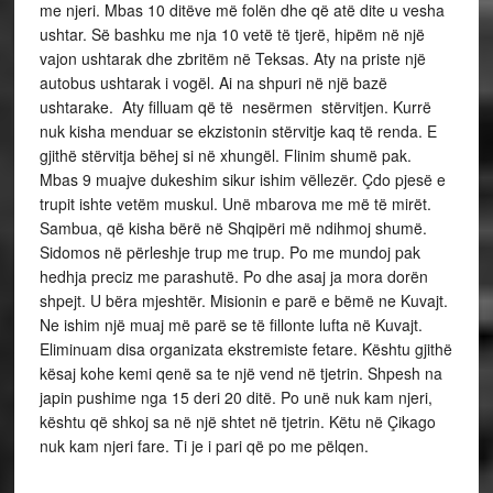
me njeri. Mbas 10 ditëve më folën dhe që atë dite u vesha
ushtar. Së bashku me nja 10 vetë të tjerë, hipëm në një
vajon ushtarak dhe zbritëm në Teksas. Aty na priste një
autobus ushtarak i vogël. Ai na shpuri në një bazë
ushtarake. Aty filluam që të nesërmen stërvitjen. Kurrë
nuk kisha menduar se ekzistonin stërvitje kaq të renda. E
gjithë stërvitja bëhej si në xhungël. Flinim shumë pak.
Mbas 9 muajve dukeshim sikur ishim vëllezër. Çdo pjesë e
trupit ishte vetëm muskul. Unë mbarova me më të mirët.
Sambua, që kisha bërë në Shqipëri më ndihmoj shumë.
Sidomos në përleshje trup me trup. Po me mundoj pak
hedhja preciz me parashutë. Po dhe asaj ja mora dorën
shpejt. U bëra mjeshtër. Misionin e parë e bëmë ne Kuvajt.
Ne ishim një muaj më parë se të fillonte lufta në Kuvajt.
Eliminuam disa organizata ekstremiste fetare. Kështu gjithë
kësaj kohe kemi qenë sa te një vend në tjetrin. Shpesh na
japin pushime nga 15 deri 20 ditë. Po unë nuk kam njeri,
kështu që shkoj sa në një shtet në tjetrin. Këtu në Çikago
nuk kam njeri fare. Ti je i pari që po me pëlqen.