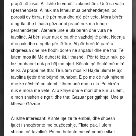
prapë në lokal. Ai, ishte te vendi i zakonshëm. Unë sa vajta
i përshëndeta. Ai nuk ma ktheu mua përshëndetjen, po
porositi dy birra, një për mua dhe një për vete. Mora birrën
e ngrita dhe i thash gëzuar ai prapë nuk ma ktheu
përshëndetjen. Atëherë unë e ula birrën dhe vura në
tavolinë. Ai bëri sikur nuk e pa dhe vazhdoj të pinte. Ndenja
dhe pak dhe u ngrita për të ikur. Ai për herë të parë u
shqetësua dhe më hodhi dorën në shpatull dhe më tha: Të
lutem mos ik! Më duhet të iki, i thashë: Për të lozur nuk po
loz, muhabet nuk po bëj me njeri. Kështu që është më mirë
të iki. Ai prapë më tha: Të lutem mos ik! Hajde ulemi te ajo
tavolina tjetër dhe bëjmë muhabet. E po me që nuk njihemi
dhe ke dëshirë po ulemi, i them unë dhe u ula. Po birrën
nuk e mora me vete. Ai u kthye dhe e mori dhe kur u ulëm,
e mori shishen e ngriti dhe tha: Gëzuar për gjithnjë! Unë ja
ktheva: Gëzuar!
Ai ishte interesant: Kishte një zë të ëmbël, dhe shpesh
fjalët i shoqëronte me buzëqeshje. Fliste pak. I ulem
shishet në tavolinë. Po me hetonte me vëmendje sikur