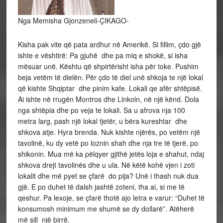
Nga Memisha Gjonzeneli-ÇIKAGO-
Kisha pak vite që pata ardhur në Amerikë. Si fillim, çdo gjë
ishte e vështirë: Pa gjuhë dhe pa miq e shokë, si isha
mësuar unë. Kështu që shpirtërisht isha për toke. Pushim
beja vetëm të dielën. Për çdo të diel unë shkoja te një lokal
që kishte Shqiptar dhe pinim kafe. Lokali qe afër shtëpisë.
Ai ishte në rrugën Montros dhe Linkoln, në një kënd. Dola
nga shtëpia dhe po veja te lokali. Sa u afrova nja 100
metra larg, pash një lokal tjetër, u bëra kureshtar dhe
shkova atje. Hyra brenda. Nuk kishte njërës, po vetëm një
tavolinë, ku dy vetë po loznin shah dhe nja tre të tjerë, po
shikonin. Mua më ka pëlqyer gjithë jetës loja e shahut, ndaj
shkova drejt tavolinës dhe u ula. Në këtë kohë vjen i zoti
lokalit dhe më pyet se çfarë do pija? Unë i thash nuk dua
gjë. E po duhet të dalsh jashtë zoteni, tha ai, si me të
qeshur. Pa lexoje, se çfarë thotë ajo letra e varur: “Duhet të
konsumosh minimum me shumë se dy dollarë”. Atëherë
më sill një birrë.