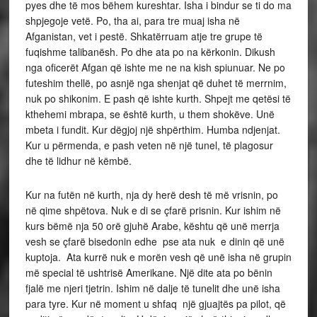
pyes dhe të mos bëhem kureshtar. Isha i bindur se ti do ma
shpjegoje vetë. Po, tha ai, para tre muaj isha në
Afganistan, vet i pestë. Shkatërruam atje tre grupe të
fuqishme talibanësh. Po dhe ata po na kërkonin. Dikush
nga oficerët Afgan që ishte me ne na kish spiunuar. Ne po
futeshim thellë, po asnjë nga shenjat që duhet të merrnim,
nuk po shikonim. E pash që ishte kurth. Shpejt me qetësi të
kthehemi mbrapa, se është kurth, u them shokëve. Unë
mbeta i fundit. Kur dëgjoj një shpërthim. Humba ndjenjat.
Kur u përmenda, e pash veten në një tunel, të plagosur
dhe të lidhur në këmbë.
Kur na futën në kurth, nja dy herë desh të më vrisnin, po
në qime shpëtova. Nuk e di se çfarë prisnin. Kur ishim në
kurs bëmë nja 50 orë gjuhë Arabe, kështu që unë merrja
vesh se çfarë bisedonin edhe pse ata nuk e dinin që unë
kuptoja. Ata kurrë nuk e morën vesh që unë isha në grupin
më special të ushtrisë Amerikane. Një dite ata po bënin
fjalë me njeri tjetrin. Ishim në dalje të tunelit dhe unë isha
para tyre. Kur në moment u shfaq një gjuajtës pa pilot, që