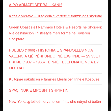
A PO ARMATOSET BALLKANI?
Kriza e vlerave – Tragjedia e vërtetë e tranzicionit shqiptar
Green Coast sjell Nammos Hotels & Resorts në Shqipëri:
Një destinacion i ri lifestyle merr formë në Rivierën
Shqiptare
PUEBLO (1966) / HISTORIA E SPANJOLLES NGA
VALENCIA QË PËRFUNDOI NË LUSHNJE — 29 VJET
PRITJE (1937 – 1966) TË NJË TELEFONATE NGA DY
MOTRAT
Kujtojmë sakrificën e familjes Lleshi për lirinë e Kosovës
SPAÇI NUK E MPOSHTI SHPIRTIN
New York, qyteti që ndryshoi emrin… dhe ndryshoi botën