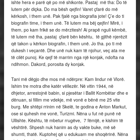
ishte hera e parë që po më shikonte. Pastaj më tha: Do të
lutem për diçka. Do ma bësh qejfin! Varet çfarë do më
kërkosh, i them unë. Pak fjalë nga biografia jote! Ç’e do ti
biografin time, i them unë. Të lutem ma bëj qejfin! Mirë, i
them, po kam frikë se do mërzitesh! Ai prapë nguli këmbë,
të lutem më tha, pastaj çfarë bën kështu, të gjithë njerëzit
që takon u kërkon biografin, i them unë. Jo tha. po ti më
dukesh i veçantë. Dhe unë nuk kam të njohur, veç ata me
të cilët punoj. Ke qejf të marrim nga një konjak, ndofta na
ndihmon. Dakord, porosita dy konjak.
Tani më dëgjo dhe mos më ndërpre: Kam lindur në Vlorë.
Ishim tre motra dhe katër vëllezër. Në vitin 1944, në
dhjetor, arrestojnë babin, si pjesëtar i Ballit Kombëtar dhe e
dënuan, si fillim me vdekje, më vonë e bënë me 25 vite
burg. Me shtëpi rrinim në Skelë, te godina e Anton Markut,
ose si quhesh me vonë, Turizmi. Nëna u fut në punë në
Ullishte. Kështu, të mbetur rrugëve, 7 fëmijë, e kishim të
vështirë. Shpesh nuk hanim as dy vakte buke, më së
shumti, thatë. Kuptohej që u edukuam me shoqërinë. Nëna