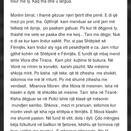
folur me ty. Kaq tha dhe u largua.
Morëm birrat, i thamë gëzuar njeri tjetrit dhe pimë. E di që
mezi po pret, tha. Gjithnjë kam menduar se unë jam më
fatkeqi në dynja, po paskam gabuar. Po kur të dëgjova ty,
thashë me vete se paska dhe me keq…Tani me dëgjo: Nuk
e di se kur kam lindur saktë. Por, si pas Shtëpisë së
Fëmijës, kam lindur aty nga viti pesëdhjetë e ca. Jam rritur
gjithë kohën në Shtëpinë e Fëmijës. E fundit që mbaj mend
ishte Vlora dhe Tirana. Kam plot kujtime të bukura. Në
Vlorë ne rrinim te konvikti, karshi plazhit. Me mësime
shkoja mirë. Po kisha një teke, që të zihesha me shokët,
sidomos me më të rriturit. Po më shumë zihesha me
vendasit. Mbarova filloren dhe fillova të mesmen. Isha në
klasën e dytë të shkollës së mesme. Tani isha në Tiranë.
Kisha dëgjuar se në Polici ishte një klasë që mësonin
mundjen sambo. Shkova , mezi m pranuan, sidomos kur
morën vesh që isha nga shtëpia e fëmijës. E fillova klasën
me shumë pasion. Në fund të vitit, dola i dyti. Çdo mëngjes
bëja fizkulturë në ballkon të fjetores, kështu që formova një
trup vetëm me muskuj. E mbarova gjimnazin. Ata të