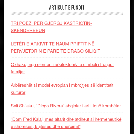
ARTIKUJT E FUNDIT
TRI POEZI PËR GJERGJ KASTRIOTIN-
SKËNDERBEUN
LETËR E ARKIVIT TE NAUM PRIFTIT NË
PERVJETORIN E PARE TE DRAGO SILIQIT
Oxhaku, nga elementi arkitektonik te simboli i trungut
familjar
Arbëreshët si model evropian i mbrojtjes së identitetit
kulturor
Sali Shijaku, “Diego Rivera” shqiptar i artit tonë kombëtar
“Dom Fred Kalaj, mes altarit dhe atdheut si hermeneutikë
e shpresës, kujtesës dhe shërbimit”