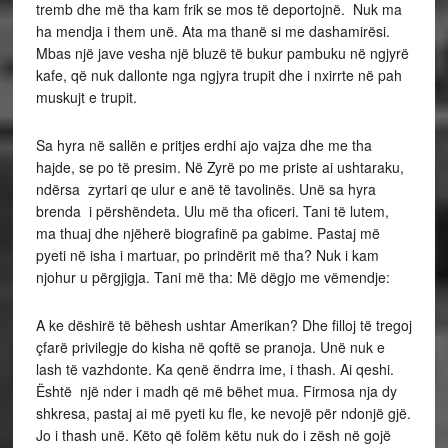
tremb dhe më tha kam frik se mos të deportojnë. Nuk ma
ha mendja i them unë. Ata ma thanë si me dashamirësi.
Mbas një jave vesha një bluzë të bukur pambuku në ngjyrë
kafe, që nuk dallonte nga ngjyra trupit dhe i nxirrte në pah
muskujt e trupit.
Sa hyra në sallën e pritjes erdhi ajo vajza dhe me tha
hajde, se po të presim. Në Zyrë po me priste ai ushtaraku,
ndërsa zyrtari qe ulur e anë të tavolinës. Unë sa hyra
brenda i përshëndeta. Ulu më tha oficeri. Tani të lutem,
ma thuaj dhe njëherë biografinë pa gabime. Pastaj më
pyeti në isha i martuar, po prindërit më tha? Nuk i kam
njohur u përgjigja. Tani më tha: Më dëgjo me vëmendje:
A ke dëshirë të bëhesh ushtar Amerikan? Dhe filloj të tregoj
çfarë privilegje do kisha në qoftë se pranoja. Unë nuk e
lash të vazhdonte. Ka qenë ëndrra ime, i thash. Ai qeshi.
Është një nder i madh që më bëhet mua. Firmosa nja dy
shkresa, pastaj ai më pyeti ku fle, ke nevojë për ndonjë gjë.
Jo i thash unë. Këto që folëm këtu nuk do i zësh në gojë