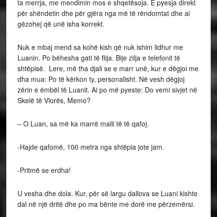
ta merrja, me mendimin mos e shqetësoja. E pyesja direkt
për shëndetin dhe për gjëra nga më të rëndomtat dhe ai
gëzohej që unë isha korrekt.
Nuk e mbaj mend sa kohë kish që nuk ishim lidhur me
Luanin. Po bëhesha gati të flija. Bije zilja e telefonit të
shtëpisë. Lere, më tha djali se e marr unë, kur e dëgjoi me
dha mua: Po të kërkon ty, personalisht. Në vesh dëgjoj
zërin e ëmbël të Luanit. Ai po më pyeste: Do vemi sivjet në
Skelë të Vlorës, Memo?
– O Luan, sa më ka marrë malli të të qafoj.
-Hajde qafomë, 100 metra nga shtëpia jote jam.
-Pritmë se erdha!
U vesha dhe dola. Kur, për së largu dallova se Luani kishte
dal në një dritë dhe po ma bënte me dorë me përzemërsi.