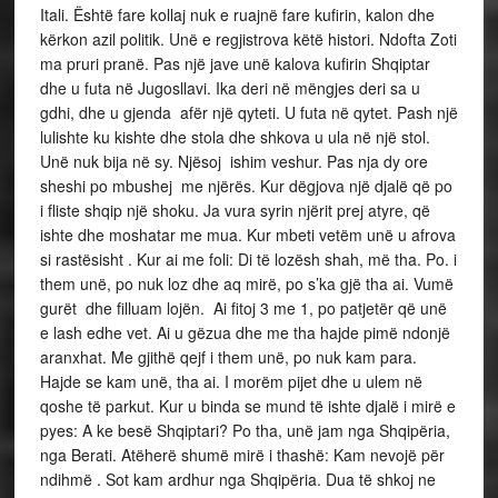
Itali. Është fare kollaj nuk e ruajnë fare kufirin, kalon dhe
kërkon azil politik. Unë e regjistrova këtë histori. Ndofta Zoti
ma pruri pranë. Pas një jave unë kalova kufirin Shqiptar
dhe u futa në Jugosllavi. Ika deri në mëngjes deri sa u
gdhi, dhe u gjenda afër një qyteti. U futa në qytet. Pash një
lulishte ku kishte dhe stola dhe shkova u ula në një stol.
Unë nuk bija në sy. Njësoj ishim veshur. Pas nja dy ore
sheshi po mbushej me njërës. Kur dëgjova një djalë që po
i fliste shqip një shoku. Ja vura syrin njërit prej atyre, që
ishte dhe moshatar me mua. Kur mbeti vetëm unë u afrova
si rastësisht . Kur ai me foli: Di të lozësh shah, më tha. Po. i
them unë, po nuk loz dhe aq mirë, po s’ka gjë tha ai. Vumë
gurët dhe filluam lojën. Ai fitoj 3 me 1, po patjetër që unë
e lash edhe vet. Ai u gëzua dhe me tha hajde pimë ndonjë
aranxhat. Me gjithë qejf i them unë, po nuk kam para.
Hajde se kam unë, tha ai. I morëm pijet dhe u ulem në
qoshe të parkut. Kur u binda se mund të ishte djalë i mirë e
pyes: A ke besë Shqiptari? Po tha, unë jam nga Shqipëria,
nga Berati. Atëherë shumë mirë i thashë: Kam nevojë për
ndihmë . Sot kam ardhur nga Shqipëria. Dua të shkoj ne