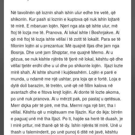
Në tavolinën që loznin shah ishin ulur edhe tre vetë, që
shikonin. Kur pash si loznin e kuptova që nuk ishin lojtarë
të mirë. E mbaruan lojën. Njeri nga ata që ishte ulur, më
ftoj të lozja me të. Pranova. Ai lokal ishte i Boshnjakve. Ai
që më ftoj të lozja ishte vëllai i të zotit të lokalit. Para se të
fillonim lojën ai u prezantua: Më quajnë Iljas dhe jam nga
Bosnja. Dhe unë jam Shqiptar, me quajnë Memo. Ai u
gëzua, se nuk kishte njërës të tjerë në lokal, kështu që dhe
vëllai tjetër erdhi dhe u ul dhe po shikonte lojën. Iljazi lozte
mirë shah. Ai ishte shumë i kujdesshëm. Lojën e parë e
munda, u ndamë me një ushtar, pra loja qe e fortë. Loja e
dytë doli barazim, të tretën, unë që në fillim kalova në
avantazh dhe e fitova krejt lojën. Ai donte të lozte akoma,
po unë nuk pranova. Ai u mërzit pak, po pastaj u qetësua.
Merr diçka për të pirë, më tha. Merrni nga një birr, tha i
vëllai. Kështu që u miqësuam me Iljazin. Kur do ikja: birrën
e paguaj unë më tha Iljazi. Po ti, hajde sa herë të duash, je
i mirë pritur, më thanë që të dy. Ishin njërës të mirë. Unë u
thash u faleminderit, po unë punoj 6 ditë në javë, kështu