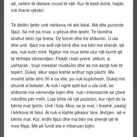
që, vetëm të dielave mund të vijë. Kur të kesh kohë, hajde,
më thanë njëzëri.
Të dielën tjetër unë rishkova në atë lokal. Atë dite punonte
Iljazi. Sa më pa mua, u gëzua dhe qeshi. Te tavolina
shahut ishin nja 5veta. Dy loznin dhe tre shikonin. U ula
dhe unë. Iljazi me solli një birrë dhe ma bëri me shenjë, që
ata, nuk lozin mirë. Ngjitur me mua ishte ulur një burrë që
të tërhiqte vëmendjen: Flokët i kish prerë shkurt, si
ushtarak , trupi mesatar muskulor dhe as me asnjë tule të
tepërt. Dukej sikur sapo kishte ardhur nga plazhi. Me
moshë ishte afro 30 e ca vite, po nuk kuptohesh. Dukej më
shumë si boksier. Ai nuk i ngriti sytë kur u ula unë, se
shikonte me vëmendje lojën dhe nuk i interesonte se çfarë
ndodhte për rreth. Loja ishte në një pozicion, kur njeri do ta
bënte mat tjetrin. Unë i fola: Mos, se je mat, i thashë, pastaj
i kërkova të falur. Ai nuk e kishte pikasur fare, lëvizjen që e
bënte mat. Kur, erdhi Iljazi dhe ma bëri me shenjë që të
mos flisja. Më së fundi ata e mbaruan lojën.