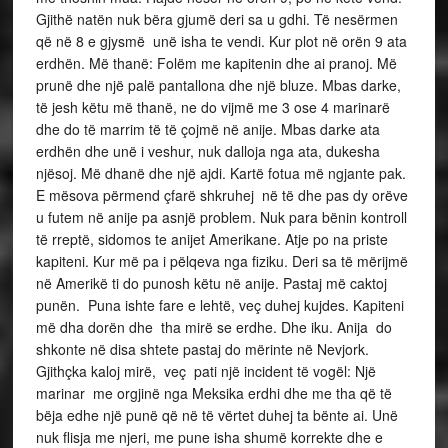
Gjithë natën nuk bëra gjumë deri sa u gdhi. Të nesërmen
që në 8 e gjysmë unë isha te vendi. Kur plot në orën 9 ata
erdhën. Më thanë: Folëm me kapitenin dhe ai pranoj. Më
prunë dhe një palë pantallona dhe një bluze. Mbas darke,
të jesh këtu më thanë, ne do vijmë me 3 ose 4 marinarë
dhe do të marrim të të çojmë në anije. Mbas darke ata
erdhën dhe unë i veshur, nuk dalloja nga ata, dukesha
njësoj. Më dhanë dhe një ajdi. Kartë fotua më ngjante pak.
E mësova përmend çfarë shkruhej në të dhe pas dy orëve
u futem në anije pa asnjë problem. Nuk para bënin kontroll
të rreptë, sidomos te anijet Amerikane. Atje po na priste
kapiteni. Kur më pa i pëlqeva nga fiziku. Deri sa të mërijmë
në Amerikë ti do punosh këtu në anije. Pastaj më caktoj
punën. Puna ishte fare e lehtë, veç duhej kujdes. Kapiteni
më dha dorën dhe tha mirë se erdhe. Dhe iku. Anija do
shkonte në disa shtete pastaj do mërinte në Nevjork.
Gjithçka kaloj mirë, veç pati një incident të vogël: Një
marinar me orgjinë nga Meksika erdhi dhe me tha që të
bëja edhe një punë që në të vërtet duhej ta bënte ai. Unë
nuk flisja me njeri, me pune isha shumë korrekte dhe e