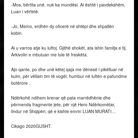
-Mos, bërtita unë, nuk ka mundësi. Ai është i pavdekshëm,
Luan i vërtetë.
-Jo, Memo, erdhën dy oficerë në shtëpi dhe shpallën
kobin.
Ai u varros atje ku luftoj. Gjithë shokët, ata ishin familja e tij.
Arkivolin e mbuluan me lule të freskëta.
Ajo qante, po dhe unë këtej qaja me dënesë i pikëlluar në
kulm, për vëllain tim të vogël, humbur në luftën e pafundme
botërore .
Ndërkohë ndihem krenar që pata marrëdhënie dhe
përmenda fragmente jete, për një Hero Ndërkomëtar,
lindur në Shqipëri, që e kishte emrin LUAN MURATI…
Cikago 2020GUSHT.