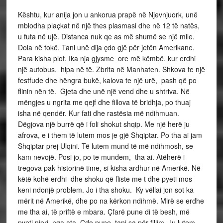
Kështu, kur anija jon u ankorua prapë në Njevnjuork, unë
mblodha plaçkat në një thes plasmasi dhe në 12 të natës,
u futa në ujë. Distanca nuk qe as më shumë se një mile.
Dola në tokë. Tani unë dija çdo gjë për jetën Amerikane.
Para kisha plot. Ika nja gjysme ore më këmbë, kur erdhi
një autobus, hipa në të. Zbrita në Manhaten. Shkova te një
festfude dhe hëngra bukë, kalova te një urë, pash që po
flinin nën të. Gjeta dhe unë një vend dhe u shtriva. Në
mëngjes u ngrita me qejf dhe fillova të bridhja, po thuaj
isha në qendër. Kur fati dhe rastësia më ndihmuan.
Dëgjova një burrë që i foli shokut shqip. Me një herë ju
afrova, e i them të lutem mos je gjë Shqiptar. Po tha ai jam
Shqiptar prej Ulqini. Të lutem mund të më ndihmosh, se
kam nevojë. Posi jo, po te mundem, tha ai. Atëherë i
tregova pak historinë time, si kisha ardhur në Amerikë. Në
këtë kohë erdhi dhe shoku që fliste me t dhe pyeti mos
keni ndonjë problem. Jo i tha shoku. Ky vëllai jon sot ka
mërit në Amerikë, dhe po na kërkon ndihmë. Mirë se erdhe
me tha ai, të priftë e mbara. Çfarë pune di të besh, më
pyeti njeri nga ata. Çdo pune, tani sa për fillim. Ju lutem