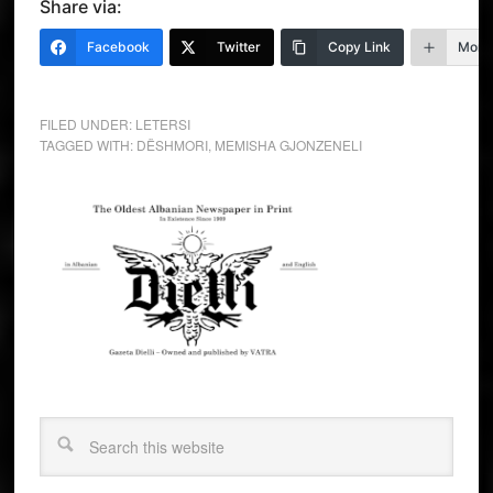
Share via:
Facebook
Twitter
Copy Link
More
FILED UNDER:
LETERSI
TAGGED WITH:
DËSHMORI
,
MEMISHA GJONZENELI