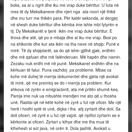
boks, sa ai u ngrit dhe iku me vrap duke bërtitur. U futa në
mes të dy Meksikaneve dhe njeri nga ata nxori një thikë
dhe mu turr me thikën para. Për katër sekonda, ai dergjej
në shesh duke bërtitur dhe këmba ime ishte mbi fytyrën e
tij. Dy Meksikanët e tjerë ikën me vrap duke bërtitur. E
lirova dhe atë, që po e mbaja dhe ai iku me vrap. Bosi po
na shikonte dhe kur ata ikën na tha neve në shqip: Punë e
mirë. Të dy shqiptarët, sa do që ishin gjithë gjak, erdhën
dhe më qafuan dhe më falënderuan. Më hapën dhe namin.
Zezaku nuk erdhi më në punë. Meksikanet erdhën dhe na
kërkuan të falur. Puna vazhdoj pa probleme. Mbas ca
kohe më duhej të merrja dokumentet dhe gjeta një avokat
të mirë, që me premtoj se do i merrja pa problem. Kur
shkova në zyrën e emigracionit, ata më pritën shumë keq.
Pamja ime nuk ua mbushte mendjen me ato që u thosha
unë. Rastisi që në këtë kohë në zyrë u fut një oficer. Me një
herë i hodhi sytë te unë, diçka i tha atij zyrtarit dhe doli. Sa
doli oficeri, në zyrë e u fut një vajzë, që njoftoi zyrtarin se e
kërkonte ai oficeri. Zyrtari u kthye dhe me tha mua të
kthehesh si sot java, në orën 9. Dola jashtë. Avokati u