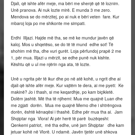
Djali, që ishte afër meje, ma bëri me shenjë që të loznim.
Unë pranova. Ai nuk lozte mirë. E munda 3 me zero.
Mendova se do mërzitej, po ai nuk e bëri veten fare. Kur
mbaroj loja po me shikonte me simpati.
Erdhi Illjazi. Hajde më tha, se më ke mundur javën që
kaloj. Mos u shqetëso, se do të të mund edhe sot! Të
shohim më tha, dhe vuri gurët. Loja përfundoj prapë 2 me
1, për mua. Illjazi u mërzit, se edhe punë nuk kishte.
Kështu që u ul me njërin nga ata, të lozte.
Unë u ngrita për të ikur dhe po në atë kohë, u ngrit dhe ai
djali që ishte afër meje. Kur vajtëm te dera, ai me pyeti: Ke
makinë? Jo i thash, si me keqardhje, po kam biçikletë.
Dolëm jashtë. Më tha të njihemi: Mua me quajnë Luan dhe
me zgjati dorën. Mua me quajnë Memo dhe i shtrëngova
dorën, është kënaqësi i thashë. Edhe për mua tha ai. Jam
Shqiptar nga Vlora! Ai për herë të parë buzëqeshi:
Qenkemi patriot, më tha edhe, unë jam Shqiptar dhe kam
jetuar kohë në Vlorë. U ndamë. Javën tjetër unë shkova