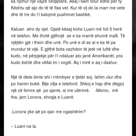
ka njohur një vajzë Shqiptare. Asaj i kam folur edhe për ty.
Kështu që ajo do të të flas vet. Kur të vij do ta marr me vete
dhe të tre do t’i kalojmë pushimet bashkë.
Kaluan afro dy vjet. Gjatë kësaj kohe Luani më foli 5 herë
në telefon. Me thotë gjithnjë se e ka marrë shumë malli. Të
njëjtën gjë i them dhe unë. Po unë e di se ai e ka të pa
mundur të vijë. E gjithë bota vazhdon të jetë në luftë dhe
kudo, në përpjekje për t’i ndaluar ato janë Amerikanët, pra
kudo është dhe vëllai im i vogël. Aq i mirë e aq i dashur.
Një të diele binte shi i rrëmbyer e tjetër soj. Ishim ulur dhe
po hanim bukë. Bije zilja e telefonit. Shkoj e hap dhe dëgjoj
një zë femre që po qante, si me ulërimë. -Memo, më
tha, jam Lonora, shoqja e Luanit.
-Lonora çke që po qan me ngashërim?
– Luani na la.