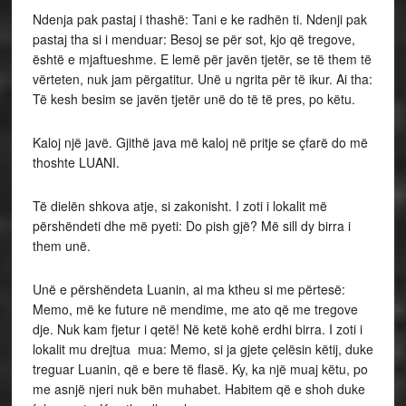
Ndenja pak pastaj i thashë: Tani e ke radhën ti. Ndenji pak
pastaj tha si i menduar: Besoj se për sot, kjo që tregove,
është e mjaftueshme. E lemë për javën tjetër, se të them të
vërteten, nuk jam përgatitur. Unë u ngrita për të ikur. Ai tha:
Të kesh besim se javën tjetër unë do të të pres, po këtu.
Kaloj një javë. Gjithë java më kaloj në pritje se çfarë do më
thoshte LUANI.
Të dielën shkova atje, si zakonisht. I zoti i lokalit më
përshëndeti dhe më pyeti: Do pish gjë? Më sill dy birra i
them unë.
Unë e përshëndeta Luanin, ai ma ktheu si me përtesë:
Memo, më ke future në mendime, me ato që me tregove
dje. Nuk kam fjetur i qetë! Në ketë kohë erdhi birra. I zoti i
lokalit mu drejtua mua: Memo, si ja gjete çelësin këtij, duke
treguar Luanin, që e bere të flasë. Ky, ka një muaj këtu, po
me asnjë njeri nuk bën muhabet. Habitem që e shoh duke