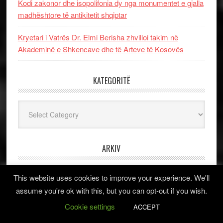
Kodi zakonor dhe isopolifonia dy nga monumentet e gjalla
madhështore të antikitetit shqiptar
Kryetari i Vatrës Dr. Elmi Berisha zhvilloi takim në
Akademinë e Shkencave dhe të Arteve të Kosovës
KATEGORITË
Kategoritë
ARKIV
Arkiv
This website uses cookies to improve your experience. We'll
assume you're ok with this, but you can opt-out if you wish.
Cookie settings
ACCEPT
TAGS