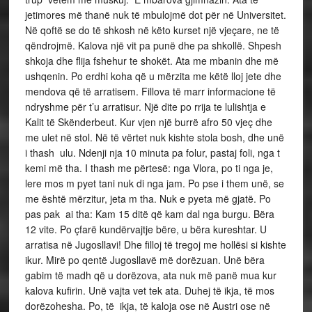
jetimores më thanë nuk të mbulojmë dot për në Universitet.
Në qoftë se do të shkosh në këto kurset një vjeçare, ne të
qëndrojmë. Kalova një vit pa punë dhe pa shkollë. Shpesh
shkoja dhe flija fshehur te shokët. Ata me mbanin dhe më
ushqenin. Po erdhi koha që u mërzita me këtë lloj jete dhe
mendova që të arratisem. Fillova të marr informacione të
ndryshme për t’u arratisur. Një dite po rrija te lulishtja e
Kalit të Skënderbeut. Kur vjen një burrë afro 50 vjeç dhe
me ulet në stol. Në të vërtet nuk kishte stola bosh, dhe unë
i thash ulu. Ndenji nja 10 minuta pa folur, pastaj foli, nga t
kemi më tha. I thash me përtesë: nga Vlora, po ti nga je,
lere mos m pyet tani nuk di nga jam. Po pse i them unë, se
me është mërzitur, jeta m tha. Nuk e pyeta më gjatë. Po
pas pak ai tha: Kam 15 ditë që kam dal nga burgu. Bëra
12 vite. Po çfarë kundërvajtje bëre, u bëra kureshtar. U
arratisa në Jugosllavi! Dhe filloj të tregoj me hollësi si kishte
ikur. Mirë po qentë Jugosllavë më dorëzuan. Unë bëra
gabim të madh që u dorëzova, ata nuk më panë mua kur
kalova kufirin. Unë vajta vet tek ata. Duhej të ikja, të mos
dorëzohesha. Po, të ikja, të kaloja ose në Austri ose në