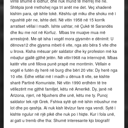
vinte shumë e lodhur, dhe nuk mund të merrej me ne.
Shtëpia jonë rrethohej nga tri anët me det. Veç xhadenë
kishim para, që ishte tokë. Kështu që miku dhe shoku më i
ngushtë për ne, ishte deti. Në vitin 1958 në 15 korrik
arratiset vëllai i madh. Ishte ushtar, në Çukë të Sarandës
dhe iku me not në Korfuz. Mbas tre muajve mua më
arrestojnë. Me që isha i vogël mora gjysmën e dënimit: U
dënova12 dhe gjysma mbeti 6 vite, nga ato bëra 5 vite dhe
u lirova. Kisha mësuar për saldator dhe ky profesion më ka
mbajtur gjallë gjithë jetën. Në vitin1968 na internojnë. Mbas
katër vite unë fillova punë prapë me montimin. Vëllain e
vogël e futën dy herë në burg dhe bëri 20 vite: Dy herë nga
10 vite. Edhe vëllai më i madh u dënua 8 vite, se kishte
sharë Partinë Komuniste. Në vitin 1990 erdhëm të tre
vëllezërit me gjithë familjet, këtu në Amerikë. Dy, janë në
Arizona, njeri, në Njuxhers dhe unë, këtu me ty. Punoj
saldator tek një Grek. Fshiva sytë që më ishin mbushur me
lot dhe po qeshja. Ai nuk kish lëvizur fare nga vendi. Sytë i
kishte ngulur në një pikë dhe nuk po i hiqte. Kur i fola unë,
ai gati u tremb dhe tha: Shumë interesante kjo biografi!