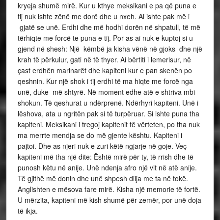
kryeja shumë mirë. Kur u kthye meksikani e pa që puna e
tij nuk ishte zënë me dorë dhe u nxeh. Ai ishte pak më i
gjatë se unë. Erdhi dhe më hodhi dorën në shpatull, të më
tërhiqte me forcë te puna e tij. Por as ai nuk e kuptoj si u
gjend në shesh: Një këmbë ja kisha vënë në gjoks dhe një
krah të përkulur, gati në të thyer. Ai bërtiti i lemerisur, në
çast erdhën marinarët dhe kapiteni kur e pan skenën po
qeshnin. Kur një shok i tij erdhi të ma hiqte me forcë nga
unë, duke më shtyrë. Në moment edhe atë e shtriva mbi
shokun. Të qeshurat u ndërprenë. Ndërhyri kapiteni. Unë i
lëshova, ata u ngritën pak si të turpëruar. Si ishte puna tha
kapiteni. Meksikani i tregoj kapitenit të vërteten, po tha nuk
ma merrte mendja se do më gjente kështu. Kapiteni i
pajtoi. Dhe as njeri nuk e zuri këtë ngjarje në goje. Veç
kapiteni më tha një dite: Është mirë për ty, të rrish dhe të
punosh këtu në anije. Unë ndenja afro një vit në atë anije.
Të gjithë më donin dhe unë shpesh dilja me ta në tokë.
Anglishten e mësova fare mirë. Kisha një memorie të fortë.
U mërzita, kapiteni më kish shumë për zemër, por unë doja
të ikja.