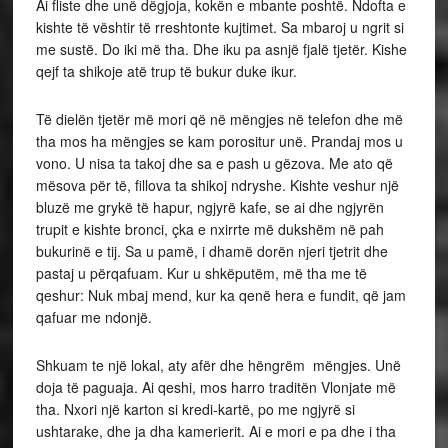
Ai fliste dhe unë dëgjoja, kokën e mbante poshtë. Ndofta e
kishte të vështir të rreshtonte kujtimet. Sa mbaroj u ngrit si
me sustë. Do iki më tha. Dhe iku pa asnjë fjalë tjetër. Kishe
qejf ta shikoje atë trup të bukur duke ikur.
Të dielën tjetër më mori që në mëngjes në telefon dhe më
tha mos ha mëngjes se kam porositur unë. Prandaj mos u
vono. U nisa ta takoj dhe sa e pash u gëzova. Me ato që
mësova për të, fillova ta shikoj ndryshe. Kishte veshur një
bluzë me grykë të hapur, ngjyrë kafe, se ai dhe ngjyrën
trupit e kishte bronci, çka e nxirrte më dukshëm në pah
bukurinë e tij. Sa u pamë, i dhamë dorën njeri tjetrit dhe
pastaj u përqafuam. Kur u shkëputëm, më tha me të
qeshur: Nuk mbaj mend, kur ka qenë hera e fundit, që jam
qafuar me ndonjë.
Shkuam te një lokal, aty afër dhe hëngrëm mëngjes. Unë
doja të paguaja. Ai qeshi, mos harro traditën Vlonjate më
tha. Nxori një karton si kredi-kartë, po me ngjyrë si
ushtarake, dhe ja dha kamerierit. Ai e mori e pa dhe i tha