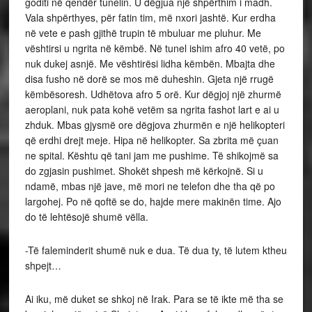
goditi në qendër tunelin. U dëgjua një shpërthim i madh.
Vala shpërthyes, për fatin tim, më nxori jashtë. Kur erdha
në vete e pash gjithë trupin të mbuluar me pluhur. Me
vështirsi u ngrita në këmbë. Në tunel ishim afro 40 vetë, po
nuk dukej asnjë. Me vështirësi lidha këmbën. Mbajta dhe
disa fusho në dorë se mos më duheshin. Gjeta një rrugë
këmbësoresh. Udhëtova afro 5 orë. Kur dëgjoj një zhurmë
aeroplani, nuk pata kohë vetëm sa ngrita fashot lart e ai u
zhduk. Mbas gjysmë ore dëgjova zhurmën e një helikopteri
që erdhi drejt meje. Hipa në helikopter. Sa zbrita më çuan
ne spital. Kështu që tani jam me pushime. Të shikojmë sa
do zgjasin pushimet. Shokët shpesh më kërkojnë. Si u
ndamë, mbas një jave, më mori ne telefon dhe tha që po
largohej. Po në qoftë se do, hajde mere makinën time. Ajo
do të lehtësojë shumë vëlla.
-Të faleminderit shumë nuk e dua. Të dua ty, të lutem ktheu
shpejt…
Ai iku, më duket se shkoj në Irak. Para se të ikte më tha se