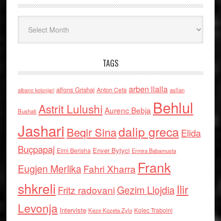
Arkiv
TAGS
arben llalla
alfons Grishaj
Anton Cefa
asllan
albano kolonjari
Behlul
Astrit Lulushi
Aurenc Bebja
Bushati
Jashari
dalip greca
Beqir Sina
Elida
Buçpapaj
Enver Bytyci
Elmi Berisha
Ermira Babamusta
Frank
Eugjen Merlika
Fahri Xharra
shkreli
Ilir
Gezim Llojdia
Fritz radovani
Levonja
Interviste
Kolec Traboini
Keze Kozeta Zylo