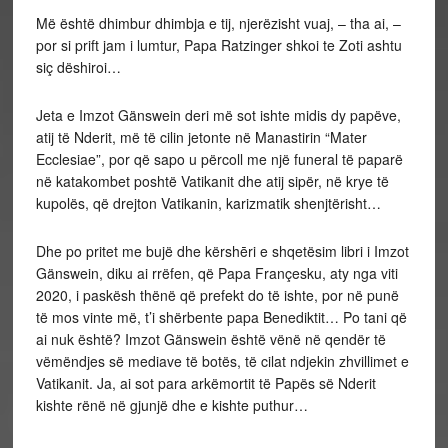
Më
është dhimbur dhimbja e tij, njerëzisht vuaj, – tha ai, –
por si prift jam i lumtur, Papa Ratzinger shkoi te Zoti ashtu
siç dëshiroi…
Jeta e Imzot Gänswein deri më sot ishte midis dy papëve,
atij të Nderit, më të cilin jetonte në Manastirin “Mater
Ecclesiae”, por që sapo u përcoll me një funeral të paparë
në katakombet poshtë Vatikanit dhe atij sipër, në krye të
kupolës, që drejton Vatikanin, karizmatik shenjtërisht…
Dhe po pritet me bujë dhe kërshēri e shqetësim libri i Imzot
Gänswein, diku ai rrëfen, që Papa Françesku, aty nga viti
2020, i paskësh thënë që prefekt do të ishte, por në punë
të mos vinte më, t’i shërbente papa Benediktit… Po tani që
ai nuk është? Imzot Gänswein është vënë në qendër të
vëmëndjes së mediave të botës, të cilat ndjekin zhvillimet e
Vatikanit. Ja, ai sot para arkëmortit të Papës së Nderit
kishte rënë në gjunjë dhe e kishte puthur…