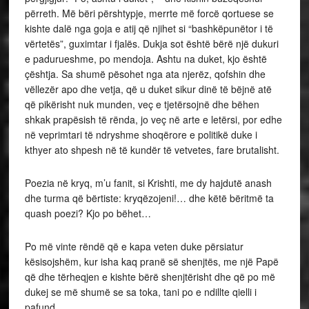
përreth. Më bëri përshtypje, merrte më forcë qortuese se
kishte dalë nga goja e atij që njihet si “bashkëpunëtor i të
vërtetës”, guximtar i fjalës. Dukja sot është bërë një dukuri
e padurueshme, po mendoja. Ashtu na duket, kjo është
çështja. Sa shumë pësohet nga ata njerëz, qofshin dhe
vëllezër apo dhe vetja, që u duket sikur dinë të bëjnë atë
që pikërisht nuk munden, veç e tjetërsojnë dhe bëhen
shkak prapësish të rënda, jo veç në arte e letërsi, por edhe
në veprimtari të ndryshme shoqërore e politikë duke i
kthyer ato shpesh në të kundër të vetvetes, fare brutalisht.
Poezia në kryq, m’u fanit, si Krishti, me dy hajdutë anash
dhe turma që bërtiste: kryqëzojeni!… dhe këtë bëritmë ta
quash poezi? Kjo po bëhet…
Po më vinte rëndë që e kapa veten duke përsiatur
kësisojshëm, kur isha kaq pranë së shenjtës, me një Papë
që dhe tërheqjen e kishte bërë shenjtërisht dhe që po më
dukej se më shumë se sa toka, tani po e ndillte qielli i
pafund.