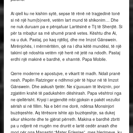
Ai qiell ku ne kishim sytë, sepse të rënë në tragjedinë tonë
si në një hum(b)nerë, vetëm lart mund të shikonim… Dhe
ne nuk duruam pa e përqafuar Lartësinë e Tij të Shenjtë. Si
për ta mbajtur sa më shumë pranë vetes. Kështu dhe Ai,
na u duk. Pastaj, po kaq njëlloj, dhe me Imzot Gänswein.
Mirënjohës, i mërmëritëm, që na i dha këtë mundësi, të një
takimi që ndoshta vetëm një herë në jetë na ndodh. Pastaj
erdhi një makinë e bardhë, e xhamtë. Papa Mobile.
Qerre moderne e apostujve, e vikarit të madh. Ndali pranë
nesh. Papën Ratzinger e ndihmoi për të hipur në të Imzot
Gänswein. Dhe askush tjetër. Ne s’guxuam të lëviznin, por
zgjatëm krahë të padukshëm dëshirash. Papa vështroi nga
ne qiellërisht. Kryqi i argjendtë mbi gjoksin e pakët vezulloi
sërish si në fillim. Na e bëri me dorë, ndërsa Monsinjori
buzëqeshte. Aq tërësore ishte ajo buzëqeshje, sa dukej
sikur shkonte dhe te gjërat përreth. Makina e bardhë zbriti
pa u ndjerë në rrugën me drurët e lartë cedër anash dhe
mori për nga Manastiri “Mater Eçlesiae”, mes blerimeve, ku