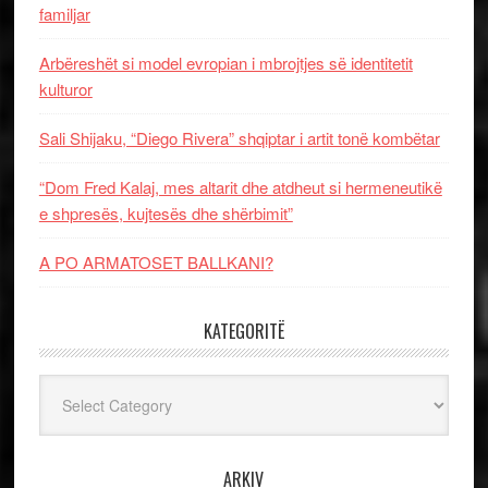
familjar
Arbëreshët si model evropian i mbrojtjes së identitetit
kulturor
Sali Shijaku, “Diego Rivera” shqiptar i artit tonë kombëtar
“Dom Fred Kalaj, mes altarit dhe atdheut si hermeneutikë
e shpresës, kujtesës dhe shërbimit”
A PO ARMATOSET BALLKANI?
KATEGORITË
Kategoritë
ARKIV