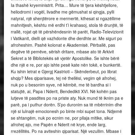
Ia thashë kryeministrit. Prita… Mure të tjera kështjellore,
heliodromi i vogël, livadhe me gëmushat si qingja, pylli
natyral, një shenjtërore e mermertë, kthesat si ngazëllime
mahnitjesh, kështu më erdhi t’i krahasoj, stola të drunjtë, të
rrallë, rojat që të përshëndesnin të parët, Radio-Televizionit
i Vatikanit, dielli që vazhdonte dhe derdhte ar. Me siguri po
afroheshim. Pashë kolonat e Akademisë. Përballë, pas
degëve të pemëve, sërish dritare, mbase ato të Arkivit
Sekret a të Bibliotekës së vjetër Apostolike. Se ishte bërë
dhe një e re, por ajo ishte pesë kate nën tokë, e bunkertë.
Ku ishin letrat e Gjergj Kastrioti – Skënderbeut, po librat
shqip? Mes qiparisave, tej në thellësi, vegim që afrohej,
nuk po u besonim syve, në këmbë, me të bardha si i
statujtë, ai, Papa i Nderit, Bendedikti XVI. Në kohën pas
lutjeve të pasdites po na priste aty. Nuk mund të iknim pa e
parë, pa i puthur dorën. S’po duronim sa të mbërrinim dhe
një si lulnajë emocionesh po binte mbi supet tona. Ndjemë
se shtangëm, nuk po ecnim ne, por pllaja mitike, sikur
afrohej ajo, me Papën e Nderit në krye, ende larg,
rrezëllitës. Po na aviteshin qiparisat. Një vezullim. Mbase i