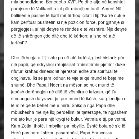
mia benedizione. Benedetto XVI”. Po dhe atje në kopshtet
parajsore të Vatikanit u lut për mbrojtjen tonë. Amen! Në
ballinën e pasme të librit më tërhoqi citati i tij: “Kurrë nuk e
kam përftuar pushtetin si një pozicion force, por gjithnjë si
përgjegjësi, si një detyrë të rëndës e të vështirë. Një detyrë
që të shtrëngon çdo ditë dhe të kërkon: a ishe në atë
lartësi”?
Dhe tërheqja e Tij ishte po në atë lartësi, gjest historik për
një papë, që ndryshoi rrënjësisht “ministrimin pjetrin” duke
rifutur, krahas dimesionit njerëzor, edhe atë spiritual të
origjinave. Iki se jam lodhur, të vijë ai që mund të bëjë më
shumë. Dhe Papa i Nderit na mëson se nuk mund të
japësh dorëheqjen në ditë të vështira e krizash, që t’u
shmangesh detyrave, jo, por mund të ikësh, kur gjendjen e
lë mirë që të bëhet më e mirë. Shikoja nga Papa dhe
mbushesha me një lloj përdëllimi të tjetërsojtë, të ngjashëm
me ato kur je para një kryqi të bukur. Vetmia e tij, pa vetmi.
Kam Zotin, thotë. I mbyllur pa mbyllje. Është bota që s’e lë.
Herë pas here i shkon pasardhësi, Papa Françesku,