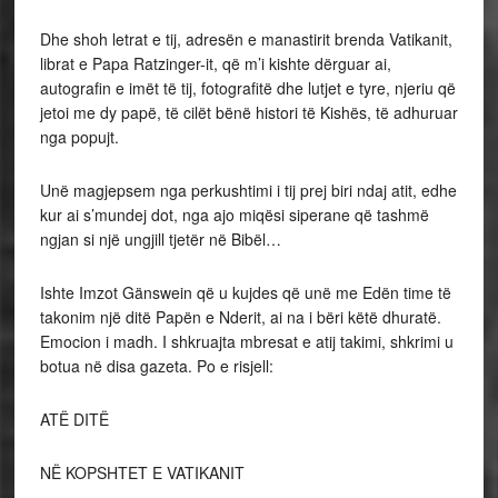
Dhe shoh letrat e tij, adresën e manastirit brenda Vatikanit,
librat e Papa Ratzinger-it, që m’i kishte dërguar ai,
autografin e imët të tij, fotografitë dhe lutjet e tyre, njeriu që
jetoi me dy papë, të cilët bënë histori të Kishës, të adhuruar
nga popujt.
Unë magjepsem nga perkushtimi i tij prej biri ndaj atit, edhe
kur ai s’mundej dot, nga ajo miqësi siperane që tashmë
ngjan si një ungjill tjetër në Bibël…
Ishte Imzot Gänswein që u kujdes që unë me Edën time të
takonim një ditë Papën e Nderit, ai na i bëri këtë dhuratë.
Emocion i madh. I shkruajta mbresat e atij takimi, shkrimi u
botua në disa gazeta. Po e risjell:
ATË DITË
NË KOPSHTET E VATIKANIT