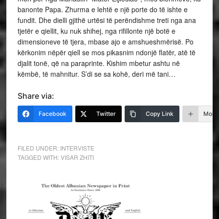
banonte Papa. Zhurma e lehtë e një porte do të ishte e
fundit. Dhe dielli gjithë urtësi të perëndishme treti nga ana
tjetër e qiellit, ku nuk shihej, nga rifillonte një botë e
dimensioneve të tjera, mbase ajo e amshueshmërisë. Po
kërkonim nëpër qiell se mos pikasnim ndonjë flatër, atë të
djalit tonë, që na paraprinte. Kishim mbetur ashtu në
këmbë, të mahnitur. S’di se sa kohë, deri më tani…
Share via:
Facebook
Twitter
Copy Link
More
FILED UNDER:
INTERVISTE
TAGGED WITH:
VISAR ZHITI