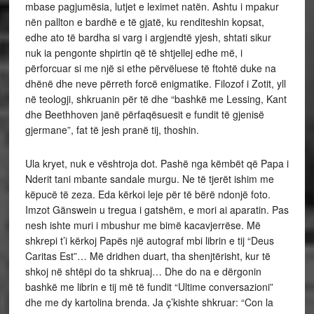
mbase pagjumësia, lutjet e leximet natën. Ashtu i mpakur
nën pallton e bardhë e të gjatë, ku renditeshin kopsat,
edhe ato të bardha si varg i argjendtë yjesh, shtati sikur
nuk ia pengonte shpirtin që të shtjellej edhe më, i
përforcuar si me një si ethe përvëluese të ftohtë duke na
dhënë dhe neve përreth forcë enigmatike. Filozof i Zotit, yll
në teologji, shkruanin për të dhe “bashkë me Lessing, Kant
dhe Beethhoven janë përfaqësuesit e fundit të gjenisë
gjermane”, fat të jesh pranë tij, thoshin.
Ula kryet, nuk e vështroja dot. Pashë nga këmbët që Papa i
Nderit tani mbante sandale murgu. Ne të tjerët ishim me
këpucë të zeza. Eda kërkoi leje për të bërë ndonjë foto.
Imzot Gänswein u tregua i gatshëm, e mori ai aparatin. Pas
nesh ishte muri i mbushur me bimë kacavjerrëse. Më
shkrepi t’i kërkoj Papës një autograf mbi librin e tij “Deus
Caritas Est”… Më dridhen duart, tha shenjtërisht, kur të
shkoj në shtëpi do ta shkruaj… Dhe do na e dërgonin
bashkë me librin e tij më të fundit “Ultime conversazioni”
dhe me dy kartolina brenda. Ja ç’kishte shkruar: “Con la