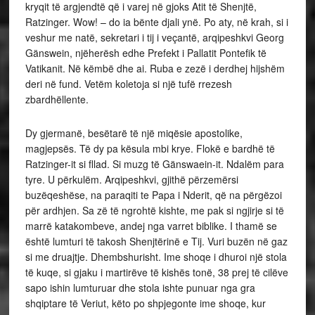
kryqit të argjendtë që i varej në gjoks Atit të Shenjtë,
Ratzinger. Wow! – do ia bënte djali ynë. Po aty, në krah, si i
veshur me natë, sekretari i tij i veçantë, arqipeshkvi Georg
Gänswein, njëherësh edhe Prefekt i Pallatit Pontefik të
Vatikanit. Në këmbë dhe ai. Ruba e zezë i derdhej hijshëm
deri në fund. Vetëm koletoja si një tufë rrezesh
zbardhëllente.
Dy gjermanë, besëtarë të një miqësie apostolike,
magjepsës. Të dy pa kësula mbi krye. Flokë e bardhë të
Ratzinger-it si fllad. Si muzg të Gänswaein-it. Ndalëm para
tyre. U përkulëm. Arqipeshkvi, gjithë përzemërsi
buzëqeshëse, na paraqiti te Papa i Nderit, që na përgëzoi
për ardhjen. Sa zë të ngrohtë kishte, me pak si ngjirje si të
marrë katakombeve, andej nga varret biblike. I thamë se
është lumturi të takosh Shenjtërinë e Tij. Vuri buzën në gaz
si me druajtje. Dhembshurisht. Ime shoqe i dhuroi një stola
të kuqe, si gjaku i martirëve të kishës tonë, 38 prej të cilëve
sapo ishin lumturuar dhe stola ishte punuar nga gra
shqiptare të Veriut, këto po shpjegonte ime shoqe, kur