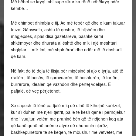
Më bëhet se kryqi mbi supe sikur ka rënë udhëkryq ndër
këmbë…
Më dhimbet dhimbja e tij. Aq më tepër që dhe e kam takuar
Imzot Gänswein, ashtu të qeshur, të hijshëm dhe
magjepsës, sipas disa gazetareve, bashkë kemi
shkëmbyer dhe dhurata ai është dhe mik i një meshtari
shqiptar… mik imi, më shpirtërori dhe ndër më të dashurit
që kam.
Në fakt do të doja të flisja për miqësinë si ajo e tyrja, atë të
rrallën , të besës, të sprovuarën, të heshturën, të fortën,
burrërore, idealen që vazhdon dhe përtej vdekjes. E
pafjalë, që veç përjetohet.
Se shpesh të lënë pa fjalë miq që dinë të kthejnë kurrizet,
kur s’i duhen më njëri-tjetrit, pa le të kesh qenë i përndjekur
dhe i vuajtur, vetëm me praninë bën që të ndjehen keq ata
që kanë qenë në anën e atyre që dhunonin njerëz,
bashkëpunëtorë të së keqen, të mbushur me vetvetet, me