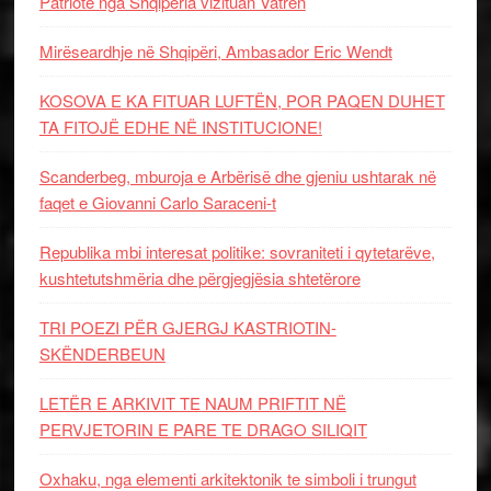
Patriotë nga Shqipëria vizituan Vatrën
Mirëseardhje në Shqipëri, Ambasador Eric Wendt
KOSOVA E KA FITUAR LUFTËN, POR PAQEN DUHET
TA FITOJË EDHE NË INSTITUCIONE!
Scanderbeg, mburoja e Arbërisë dhe gjeniu ushtarak në
faqet e Giovanni Carlo Saraceni-t
Republika mbi interesat politike: sovraniteti i qytetarëve,
kushtetutshmëria dhe përgjegjësia shtetërore
TRI POEZI PËR GJERGJ KASTRIOTIN-
SKËNDERBEUN
LETËR E ARKIVIT TE NAUM PRIFTIT NË
PERVJETORIN E PARE TE DRAGO SILIQIT
Oxhaku, nga elementi arkitektonik te simboli i trungut