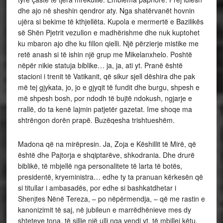
dhe ajo në sheshin qendror aty. Nga shatërvanët hovnin
ujëra si bekime të kthjellëta. Kupola e mermertë e Bazilikës
së Shën Pjetrit vezullon e madhërishme dhe nuk kuptohet
ku mbaron ajo dhe ku fillon qielli. Një përzierje mistike me
retë anash si të ishin një grup me Mikelanxhelo. Poshtë
nëpër nikie statuja biblike… ja, ja, ati yt. Pranë është
stacioni i trenit të Vatikanit, që sikur sjell dëshira dhe pak
më tej gjykata, jo, jo e gjyqit të fundit dhe burgu, shpesh e
më shpesh bosh, por ndodh të bujtë ndokush, ngjarje e
rrallë, do ta kenë lajmin patjetër gazetat. Ime shoqe ma
shtrëngon dorën prapë. Buzëqesha trishtueshëm.
Madona që na mirëpresin. Ja, Zoja e Këshillit të Mirë, që
është dhe Pajtorja e shqiptarëve, shkodrania. Dhe drurë
biblikë, të mbjellë nga personalitete të larta të botës,
presidentë, kryeministra… edhe ty ta pranuan kërkesën që
si titullar i ambasadës, por edhe si bashkatdhetar i
Shenjtes Nënë Tereza, – po nëpërmendja, – që me rastin e
kanonizimit të saj, në jubileun e marrëdhënieve mes dy
shteteve tona, të sillje një ulli nga vendi yt, të mbillej këtu.