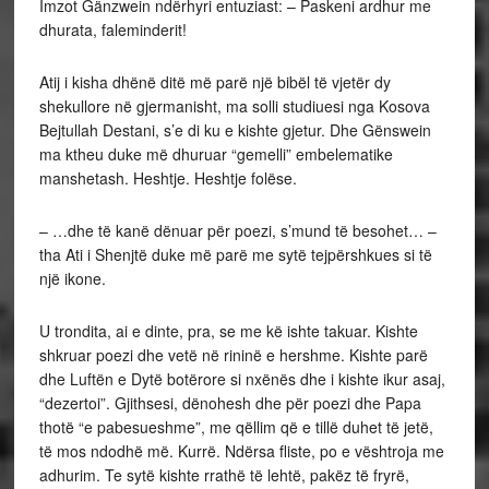
Imzot Gänzwein ndërhyri entuziast: – Paskeni ardhur me
dhurata, faleminderit!
Atij i kisha dhënë ditë më parë një bibël të vjetër dy
shekullore në gjermanisht, ma solli studiuesi nga Kosova
Bejtullah Destani, s’e di ku e kishte gjetur. Dhe Gënswein
ma ktheu duke më dhuruar “gemelli” embelematike
manshetash. Heshtje. Heshtje folëse.
– …dhe të kanë dënuar për poezi, s’mund të besohet… –
tha Ati i Shenjtë duke më parë me sytë tejpërshkues si të
një ikone.
U trondita, ai e dinte, pra, se me kë ishte takuar. Kishte
shkruar poezi dhe vetë në rininë e hershme. Kishte parë
dhe Luftën e Dytë botërore si nxënës dhe i kishte ikur asaj,
“dezertoi”. Gjithsesi, dënohesh dhe për poezi dhe Papa
thotë “e pabesueshme”, me qëllim që e tillë duhet të jetë,
të mos ndodhë më. Kurrë. Ndërsa fliste, po e vështroja me
adhurim. Te sytë kishte rrathë të lehtë, pakëz të fryrë,