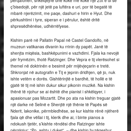
përqafohen, shkëlqejnë dhe kokë më kokë një Zot e di se
ç’bisedojë, për një jetë pa luftëra e uri, por të begatë të
mbarë njerëzimit, me paqe, dashuri e hirin e Hyut. Dhe
përkushtimi i tyre, siperan e i përulur, është dritë
shpresëdhënëse, udhërrëfyese.
Kishim parë në Pallatin Papal në Castel Gandolfo, në
muzeun vatikanas divanin ku rrinin dy papët. Janë të
shenjta miqësia, bashkëpunimi e vazhdimi. Fjala ka nevojë
për frymëzim, thotë Ratzinger. Dhe Vepra e tij vlerësohet si
themel në doktrinën e besimit për mijëvjeçarin e tretë.
Shkronjat në autografin e Tij e jepnin dridhjen, që jo, nuk
ishte vetëm e dorës. Gishtërinjtë e bardhë, të hollë e të
gjatë të tij më ishin dukur sikur pikonin muzikë. Na kishin
thënë të njohur se ai është dhe pianist i shkëlqyer, i
apasionuar pas Mozartit. Dhe po ata na kishin treguar gjatë
një darke në Selinë e Shenjtë një thënie të Papës së
Nderit, lakonike, përmbledhëse, se kur kishte rënë njëherë
fjala që dhe vëllai i tij, klerik dhe ai, i binte pianos a
ndokush tjetër, s’kishte rëndësi dhe Ratzinger ishte
përgjigjur: “Po, ashtu i duket”, – dhe kishin buzëqeshur