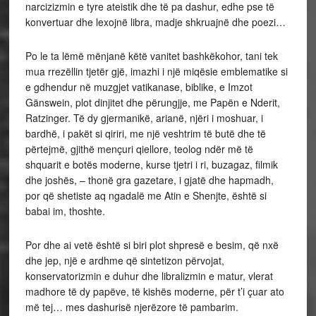
narcizizmin e tyre ateistik dhe të pa dashur, edhe pse të
konvertuar dhe lexojnë libra, madje shkruajnë dhe poezi…
Po le ta lëmë mënjanë këtë vanitet bashkëkohor, tani tek
mua rrezëllin tjetër gjë, imazhi i një miqësie emblematike si
e gdhendur në muzgjet vatikanase, biblike, e Imzot
Gänswein, plot dinjitet dhe përungjje, me Papën e Nderit,
Ratzinger. Të dy gjermanikë, arianë, njëri i moshuar, i
bardhë, i pakët si qiriri, me një veshtrim të butë dhe të
përtejmë, gjithë mençuri qiellore, teolog ndër më të
shquarit e botës moderne, kurse tjetri i ri, buzagaz, filmik
dhe joshës, – thonë gra gazetare, i gjatë dhe hapmadh,
por që shetiste aq ngadalë me Atin e Shenjte, është si
babai im, thoshte.
Por dhe ai vetë është si biri plot shpresë e besim, që nxë
dhe jep, një e ardhme që sintetizon përvojat,
konservatorizmin e duhur dhe libralizmin e matur, vlerat
madhore të dy papëve, të kishës moderne, për t’i çuar ato
më tej… mes dashurisë njerëzore të pambarim.