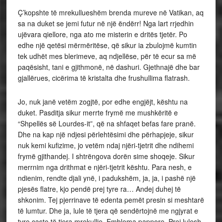
Ç’kopshte të mrekullueshëm brenda mureve në Vatikan, aq
sa na duket se jemi futur në një ëndërr! Nga lart rrjedhin
ujëvara qiellore, nga ato me misterin e dritës tjetër. Po
edhe një qetësi mërmëritëse, që sikur ia zbulojmë kumtin
tek udhët mes blerimeve, aq ndjellëse, për të ecur sa më
paqësisht, tani e gjithmonë, në dashuri. Gjethnajë dhe bar
gjallërues, cicërima të kristalta dhe frushullima flatrash.
Jo, nuk janë vetëm zogjtë, por edhe engjëjt, kështu na
duket. Pasditja sikur merrte frymë me mushkëritë e
“Shpellës së Lourdes-it”, që na shfaqet befas fare pranë.
Dhe na kap një ndjesi përlehtësimi dhe përhapjeje, sikur
nuk kemi kufizime, jo vetëm ndaj njëri-tjetrit dhe ndihemi
frymë gjithandej. I shtrëngova dorën sime shoqeje. Sikur
merrnim nga drithmat e njëri-tjetrit kështu. Para nesh, e
ndienim, rendte djali ynë, i padukshëm, ja, ja, i pashë një
pjesës flatre, kjo pendë prej tyre ra… Andej duhej të
shkonim. Tej pjerrinave të edenta pemët presin si meshtarë
të lumtur. Dhe ja, lule të tjera që sendërtojnë me ngjyrat e
tyre çaste të tjera mrekullie. Emblema papnore. Prej lulesh