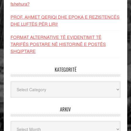
fshehura?
PROF. AHMET QERIQI DHE EPOKA E REZISTENCЁS
DHE LUFTЁS PЁR LIRI!
FORMAT ALTERNATIVE TË EVIDENTIMIT TË
TARIFËS POSTARE NË HISTORINË E POSTËS
SHQIPTARE
KATEGORITË
Kategoritë
ARKIV
Arkiv