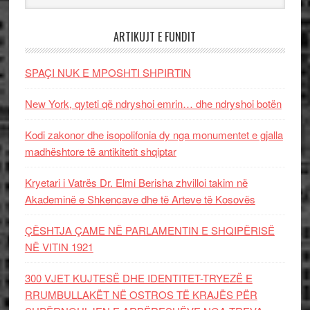
ARTIKUJT E FUNDIT
SPAÇI NUK E MPOSHTI SHPIRTIN
New York, qyteti që ndryshoi emrin… dhe ndryshoi botën
Kodi zakonor dhe isopolifonia dy nga monumentet e gjalla
madhështore të antikitetit shqiptar
Kryetari i Vatrës Dr. Elmi Berisha zhvilloi takim në
Akademinë e Shkencave dhe të Arteve të Kosovës
ÇËSHTJA ÇAME NË PARLAMENTIN E SHQIPËRISË
NË VITIN 1921
300 VJET KUJTESË DHE IDENTITET-TRYEZË E
RRUMBULLAKËT NË OSTROS TË KRAJËS PËR