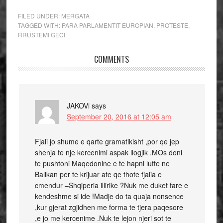
FILED UNDER:
MERGATA
TAGGED WITH:
PARA PARLAMENTIT EUROPIAN
,
PROTESTE
,
RRUSTEMI GECI
COMMENTS
JAKOVi
says
September 20, 2016 at 12:05 am
Fjali jo shume e qarte gramatikisht ,por qe jep
shenja te nje kercenimi aspak llogjik .MOs doni
te pushtoni Maqedonine e te hapni lufte ne
Ballkan per te krijuar ate qe thote fjalia e
cmendur –Shqiperia illirike ?Nuk me duket fare e
kendeshme si ide !Madje do ta quaja nonsence
,kur gjerat zgjidhen me forma te tjera paqesore
,e jo me kercenime .Nuk te lejon njeri sot te