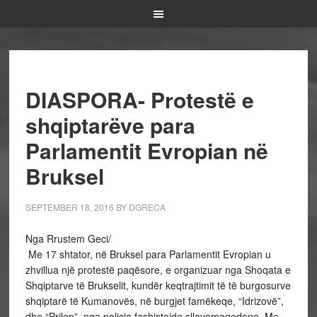
DIASPORA- Protestë e
shqiptarëve para
Parlamentit Evropian në
Bruksel
SEPTEMBER 18, 2016
BY
DGRECA
Nga Rrustem Geci/
Me 17 shtator, në Bruksel para Parlamentit Evropian u
zhvillua një protestë paqësore, e organizuar nga Shoqata e
Shqiptarve të Brukselit, kundër keqtrajtimit të të burgosurve
shqiptarë të Kumanovës, në burgjet famëkeqe, “Idrizovë”,
dhe “Prilep”, nga policia fashistoide sllavomaqedone. Me