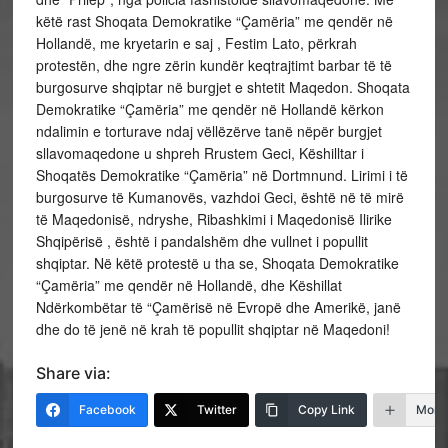
këtë rast Shoqata Demokratike “Çamëria” me qendër në
Hollandë, me kryetarin e saj , Festim Lato, përkrah
protestën, dhe ngre zërin kundër keqtrajtimt barbar të të
burgosurve shqiptar në burgjet e shtetit Maqedon. Shoqata
Demokratike “Çamëria” me qendër në Hollandë kërkon
ndalimin e torturave ndaj vëllëzërve tanë nëpër burgjet
sllavomaqedone u shpreh Rrustem Geci, Këshilltar i
Shoqatës Demokratike “Çamëria” në Dortmnund. Lirimi i të
burgosurve të Kumanovës, vazhdoi Geci, është në të mirë
të Maqedonisë, ndryshe, Ribashkimi i Maqedonisë Ilirike
Shqipërisë , është i pandalshëm dhe vullnet i popullit
shqiptar. Në këtë protestë u tha se, Shoqata Demokratike
“Çamëria” me qendër në Hollandë, dhe Këshillat
Ndërkombëtar të “Çamërisë në Evropë dhe Amerikë, janë
dhe do të jenë në krah të popullit shqiptar në Maqedoni!
Share via:
Facebook
Twitter
Copy Link
More