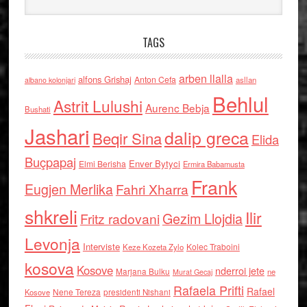
TAGS
arben llalla
alfons Grishaj
Anton Cefa
asllan
albano kolonjari
Behlul
Astrit Lulushi
Aurenc Bebja
Bushati
Jashari
dalip greca
Beqir Sina
Elida
Buçpapaj
Enver Bytyci
Elmi Berisha
Ermira Babamusta
Frank
Eugjen Merlika
Fahri Xharra
shkreli
Ilir
Gezim Llojdia
Fritz radovani
Levonja
Interviste
Kolec Traboini
Keze Kozeta Zylo
kosova
Kosove
nderroi jete
Marjana Bulku
ne
Murat Gecaj
Rafaela Prifti
Rafael
Nene Tereza
Kosove
presidenti Nishani