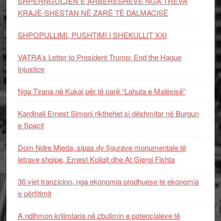
SHPËRNGULJEN E ARBËRESHËVE NGA TREVA
KRAJË-SHESTAN NË ZARË TË DALMACISË
SHPOPULLIMI, PUSHTIMI I SHEKULLIT XXI
VATRA’s Letter to President Trump: End the Hague
Injustice
Nga Tirana në Kukaj për të parë “Lahuta e Malësisë”
Kardinali Ernest Simoni rikthehet si dëshmitar në Burgun
e Spaçit
Dom Ndre Mjeda, sipas dy figurave monumentale të
letrave shqipe, Ernest Koliqit dhe At Gjergj Fishta
36 vjet tranzicion, nga ekonomia prodhuese te ekonomia
e përfitimit
A ndihmon krijimtaria në zbulimin e potencialeve të