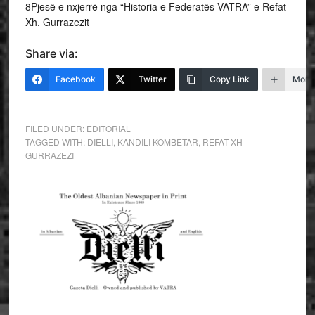
8Pjesë e nxjerrë nga “Historia e Federatës VATRA” e Refat
Xh. Gurrazezit
Share via:
Facebook
Twitter
Copy Link
More
FILED UNDER:
EDITORIAL
TAGGED WITH:
DIELLI
,
KANDILI KOMBETAR
,
REFAT XH
GURRAZEZI