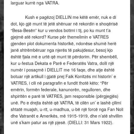
larguar kurrë nga VATRA.
Kush e pagëzoj DIELLIN me këtë emër, nuk e di
dot, kjo gjë munt të jetë shënuar në rekordin e shoqërisë
“Besa-Besën” kur u vendos botimi i tij, po ku munt t’a
gjejmë atë rekord? Kurse për themelimin e VATRES
gjenden plot dokumenta historikë, ndonëse shumë herë
janë shtrëmbëruar nga njerës të pakujdesur, besoj kjo
është fjala më e urtë që munt të përdorim. Për shembëll,
kur u-festua Dekata e Parë e Federatës Vatra, dolli një
numër i posaçmë i DIELLIT me 16 faqe, dhe atje është
botuar një artikull i gjatë prej Faik Konitzës mi historin’ e
VATRES, i cili në paragrafin e fundit thotë këto: “Për
emërin, formën federale, kanunorën, regulloren, dhe
shpiritën e parë të VATRES, jam responsible (përgjegjës)
unë. Po e drejta është që VATRA, të cilën un’ e lashë çilimi
shtatë muajsh, u-rit, u-madhua, u-bë një forcë nga Fan Noli
dhe Vatranët e Amerikës, më 1915-1919, dhe n’atë shvillim
unë s’kam patur as një pjesë. (DIELLI: 31 Mars 1922).