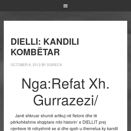
DIELLI: KANDILI
KOMBËTAR
OCTOBER 8, 2013
BY
DGRECA
Nga:Refat Xh.
Gurrazezi/
Janë shkruar shumë artikuj në fletore dhe të
përkohëshme shqiptare mbi historin’ e DIELLIT prej
njerësve të ndryshmë se si dhe qysh u-themelua ky kandil