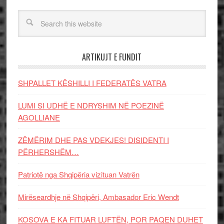
ARTIKUJT E FUNDIT
SHPALLET KËSHILLI I FEDERATËS VATRA
LUMI SI UDHË E NDRYSHIM NË POEZINË
AGOLLIANE
ZËMËRIM DHE PAS VDEKJES! DISIDENTI I
PËRHERSHËM…
Patriotë nga Shqipëria vizituan Vatrën
Mirëseardhje në Shqipëri, Ambasador Eric Wendt
KOSOVA E KA FITUAR LUFTËN, POR PAQEN DUHET