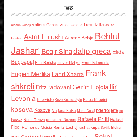
TAGS
arben llalla
alfons Grishaj
Anton Cefa
asllan
albano kolonjari
Behlul
Astrit Lulushi
Aurenc Bebja
Bushati
Jashari
dalip greca
Beqir Sina
Elida
Buçpapaj
Enver Bytyci
Elmi Berisha
Ermira Babamusta
Frank
Eugjen Merlika
Fahri Xharra
shkreli
Ilir
Gezim Llojdia
Fritz radovani
Levonja
Interviste
Kolec Traboini
Keze Kozeta Zylo
kosova
Kosove
nderroi jete
Marjana Bulku
ne
Murat Gecaj
Rafaela Prifti
Rafael
Nene Tereza
Kosove
presidenti Nishani
Floqi
Raimonda Moisiu
Ramiz Lushaj
reshat kripa
Sadik Elshani
Sokol