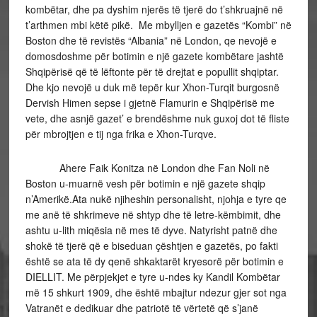
kombëtar, dhe pa dyshim njerës të tjerë do t’shkruajnë në
t’arthmen mbi këtë pikë. Me mbylljen e gazetës “Kombi” në
Boston dhe të revistës “Albania” në London, qe nevojë e
domosdoshme për botimin e një gazete kombëtare jashtë
Shqipërisë që të lëftonte për të drejtat e popullit shqiptar.
Dhe kjo nevojë u duk më tepër kur Xhon-Turqit burgosnë
Dervish Himen sepse i gjetnë Flamurin e Shqipërisë me
vete, dhe asnjë gazet’ e brendëshme nuk guxoj dot të fliste
për mbrojtjen e tij nga frika e Xhon-Turqve.
Ahere Faik Konitza në London dhe Fan Noli në
Boston u-muarnë vesh për botimin e një gazete shqip
n’Amerikë.Ata nukë njiheshin personalisht, njohja e tyre qe
me anë të shkrimeve në shtyp dhe të letre-këmbimit, dhe
ashtu u-lith miqësia në mes të dyve. Natyrisht patnë dhe
shokë të tjerë që e biseduan çështjen e gazetës, po fakti
është se ata të dy qenë shkaktarët kryesorë për botimin e
DIELLIT. Me përpjekjet e tyre u-ndes ky Kandil Kombëtar
më 15 shkurt 1909, dhe është mbajtur ndezur gjer sot nga
Vatranët e dedikuar dhe patriotë të vërtetë që s’janë