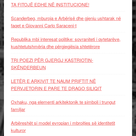
TA FITOJË EDHE NË INSTITUCIONE!
Scanderbeg, mburoja e Arbërisë dhe gjeniu ushtarak në
faqet e Giovanni Carlo Saraceni-t
Republika mbi interesat politike: sovraniteti i qytetarëve,
kushtetutshmëria dhe përgjegjësia shtetërore
TRI POEZI PËR GJERGJ KASTRIOTIN-
SKËNDERBEUN
LETËR E ARKIVIT TE NAUM PRIFTIT NË
PERVJETORIN E PARE TE DRAGO SILIQIT
Oxhaku, nga elementi arkitektonik te simboli i trungut
familjar
Arbëreshët si model evropian i mbrojtjes së identitetit
kulturor