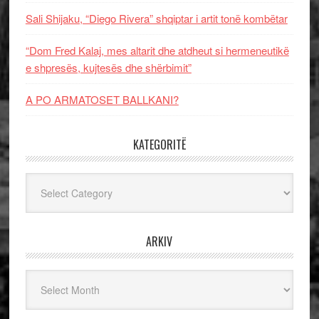
Sali Shijaku, “Diego Rivera” shqiptar i artit tonë kombëtar
“Dom Fred Kalaj, mes altarit dhe atdheut si hermeneutikë
e shpresës, kujtesës dhe shërbimit”
A PO ARMATOSET BALLKANI?
KATEGORITË
Kategoritë
ARKIV
Arkiv