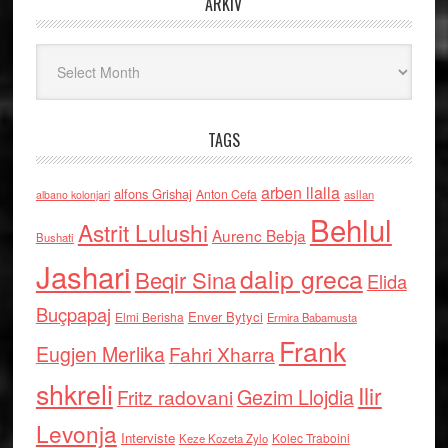
ARKIV
Arkiv
TAGS
arben llalla
alfons Grishaj
Anton Cefa
asllan
albano kolonjari
Behlul
Astrit Lulushi
Aurenc Bebja
Bushati
Jashari
dalip greca
Beqir Sina
Elida
Buçpapaj
Enver Bytyci
Elmi Berisha
Ermira Babamusta
Frank
Eugjen Merlika
Fahri Xharra
shkreli
Ilir
Gezim Llojdia
Fritz radovani
Levonja
Interviste
Kolec Traboini
Keze Kozeta Zylo