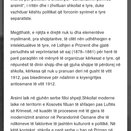
arsimit”, i rritën dhe i zhvilluan shkollat e tyre, duke
vazhduar kështu politikat që forconin synimet e tyre
separatiste.
Megjithatë, e njëjta e drejtë nuk iu dha elementëve
myslimanë, pra shqiptarëve, të cilët nën udhëheqjen e
intelektualëve të tyre, në Lidhjen e Prizrenit dhe gjatë
periudhës së veprimtarisë së saj (1878–1881) për herë të
parë paraqitën në mënyrë të organizuar kërkesat e tyre, që
nëpunësit të dinin shqip dhe që gjuha shqipe të përdorej në
shkolla, kërkesa që nuk u pranuan deri në gusht të vitit
1912, pas bisedimeve për ndalimin e kryengritjes
antiosmane të vitit 1912.
Arsimi laik në gjuhën serbe filloi shpejt.Shkollat moderne
laike në territorin e Kosovës filluan të shfaqen pas Luftës
së Krimesë, në kuadër të proceseve më të gjera të
modernizimit arsimor në Perandorinë Osmane dhe të
ndikimeve të faktorëve të jashtëm kulturorë e politikë. Në
këtë kontekst, shkolla e parë serbe u hap në Prizren në