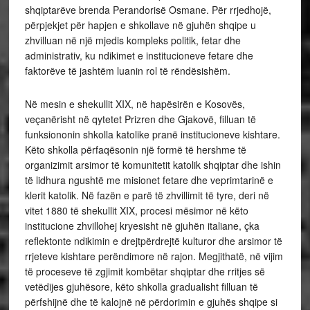
shqiptarëve brenda Perandorisë Osmane. Për rrjedhojë,
përpjekjet për hapjen e shkollave në gjuhën shqipe u
zhvilluan në një mjedis kompleks politik, fetar dhe
administrativ, ku ndikimet e institucioneve fetare dhe
faktorëve të jashtëm luanin rol të rëndësishëm.
Në mesin e shekullit XIX, në hapësirën e Kosovës,
veçanërisht në qytetet Prizren dhe Gjakovë, filluan të
funksiononin shkolla katolike pranë institucioneve kishtare.
Këto shkolla përfaqësonin një formë të hershme të
organizimit arsimor të komunitetit katolik shqiptar dhe ishin
të lidhura ngushtë me misionet fetare dhe veprimtarinë e
klerit katolik. Në fazën e parë të zhvillimit të tyre, deri në
vitet 1880 të shekullit XIX, procesi mësimor në këto
institucione zhvillohej kryesisht në gjuhën italiane, çka
reflektonte ndikimin e drejtpërdrejtë kulturor dhe arsimor të
rrjeteve kishtare perëndimore në rajon. Megjithatë, në vijim
të proceseve të zgjimit kombëtar shqiptar dhe rritjes së
vetëdijes gjuhësore, këto shkolla gradualisht filluan të
përfshijnë dhe të kalojnë në përdorimin e gjuhës shqipe si