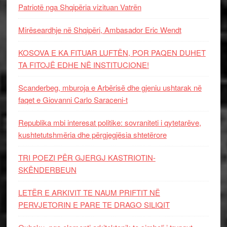
Patriotë nga Shqipëria vizituan Vatrën
Mirëseardhje në Shqipëri, Ambasador Eric Wendt
KOSOVA E KA FITUAR LUFTËN, POR PAQEN DUHET
TA FITOJË EDHE NË INSTITUCIONE!
Scanderbeg, mburoja e Arbërisë dhe gjeniu ushtarak në
faqet e Giovanni Carlo Saraceni-t
Republika mbi interesat politike: sovraniteti i qytetarëve,
kushtetutshmëria dhe përgjegjësia shtetërore
TRI POEZI PËR GJERGJ KASTRIOTIN-
SKËNDERBEUN
LETËR E ARKIVIT TE NAUM PRIFTIT NË
PERVJETORIN E PARE TE DRAGO SILIQIT