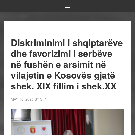
Diskriminimi i shqiptarëve
dhe favorizimi i serbëve
në fushën e arsimit në
vilajetin e Kosovës gjatë
shek. XIX fillim i shek.XX
MAY 18, 2026
BY
S P