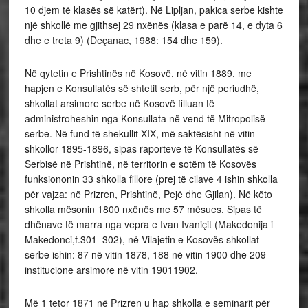
10 djem të klasës së katërt). Në Lipljan, pakica serbe kishte
një shkollë me gjithsej 29 nxënës (klasa e parë 14, e dyta 6
dhe e treta 9) (Deçanac, 1988: 154 dhe 159).
Në qytetin e Prishtinës në Kosovë, në vitin 1889, me
hapjen e Konsullatës së shtetit serb, për një periudhë,
shkollat arsimore serbe në Kosovë filluan të
administroheshin nga Konsullata në vend të Mitropolisë
serbe. Në fund të shekullit XIX, më saktësisht në vitin
shkollor 1895-1896, sipas raporteve të Konsullatës së
Serbisë në Prishtinë, në territorin e sotëm të Kosovës
funksiononin 33 shkolla fillore (prej të cilave 4 ishin shkolla
për vajza: në Prizren, Prishtinë, Pejë dhe Gjilan). Në këto
shkolla mësonin 1800 nxënës me 57 mësues. Sipas të
dhënave të marra nga vepra e Ivan Ivaniçit (Makedonija i
Makedonci,f.301–302), në Vilajetin e Kosovës shkollat
serbe ishin: 87 në vitin 1878, 188 në vitin 1900 dhe 209
institucione arsimore në vitin 19011902.
Më 1 tetor 1871 në Prizren u hap shkolla e seminarit për