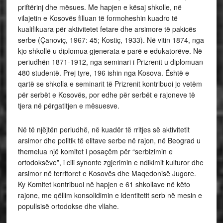
priftërinj dhe mësues. Me hapjen e kësaj shkolle, në
vilajetin e Kosovës filluan të formoheshin kuadro të
kualifikuara për aktivitetet fetare dhe arsimore të pakicës
serbe (Çanoviç, 1967: 45; Kostiç, 1933). Në vitin 1874, nga
kjo shkollë u diplomua gjenerata e parë e edukatorëve. Në
periudhën 1871-1912, nga seminari i Prizrenit u diplomuan
480 studentë. Prej tyre, 196 ishin nga Kosova. Është e
qartë se shkolla e seminarit të Prizrenit kontribuoi jo vetëm
për serbët e Kosovës, por edhe për serbët e rajoneve të
tjera në përgatitjen e mësuesve.
Në të njëjtën periudhë, në kuadër të rritjes së aktivitetit
arsimor dhe politik të elitave serbe në rajon, në Beograd u
themelua një komitet i posaçëm për “serbizimin e
ortodoksëve”, i cili synonte zgjerimin e ndikimit kulturor dhe
arsimor në territoret e Kosovës dhe Maqedonisë Jugore.
Ky Komitet kontribuoi në hapjen e 61 shkollave në këto
rajone, me qëllim konsolidimin e identitetit serb në mesin e
popullsisë ortodokse dhe vllahe.