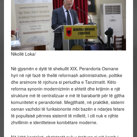
Nikollë Loka/
Në gjysmën e dytë të shekullit XIX, Perandoria Osmane
hyri në një fazë të thellë reformash administrative, politike
dhe arsimore të njohura si periudha e Tanzimatit. Këto
reforma synonin modernizimin e shtetit dhe krijimin e një
strukture më të centralizuar e më të barabartë për të gjitha
komunitetet e perandorisë. Megjithatë, në praktikë, sistemi
osman vazhdoi të funksiononte mbi bazën e ndarjes fetare
të popullsisë përmes sistemit të milletit, i cili nuk e njihte
zhvillimin e identiteteve kombëtare moderne.
Në këtë kontekst, shqiptarët nuk u trajtuan si një komb i