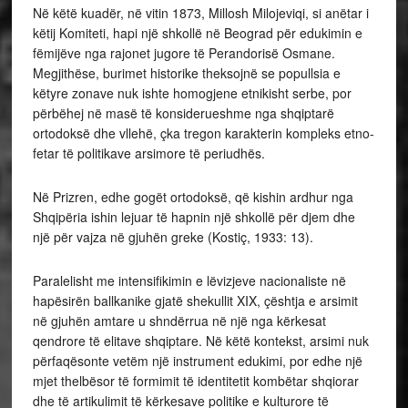
Në këtë kuadër, në vitin 1873, Millosh Milojeviqi, si anëtar i
këtij Komiteti, hapi një shkollë në Beograd për edukimin e
fëmijëve nga rajonet jugore të Perandorisë Osmane.
Megjithëse, burimet historike theksojnë se popullsia e
këtyre zonave nuk ishte homogjene etnikisht serbe, por
përbëhej në masë të konsiderueshme nga shqiptarë
ortodoksë dhe vllehë, çka tregon karakterin kompleks etno-
fetar të politikave arsimore të periudhës.
Në Prizren, edhe gogët ortodoksë, që kishin ardhur nga
Shqipëria ishin lejuar të hapnin një shkollë për djem dhe
një për vajza në gjuhën greke (Kostiç, 1933: 13).
Paralelisht me intensifikimin e lëvizjeve nacionaliste në
hapësirën ballkanike gjatë shekullit XIX, çështja e arsimit
në gjuhën amtare u shndërrua në një nga kërkesat
qendrore të elitave shqiptare. Në këtë kontekst, arsimi nuk
përfaqësonte vetëm një instrument edukimi, por edhe një
mjet thelbësor të formimit të identitetit kombëtar shqiorar
dhe të artikulimit të kërkesave politike e kulturore të