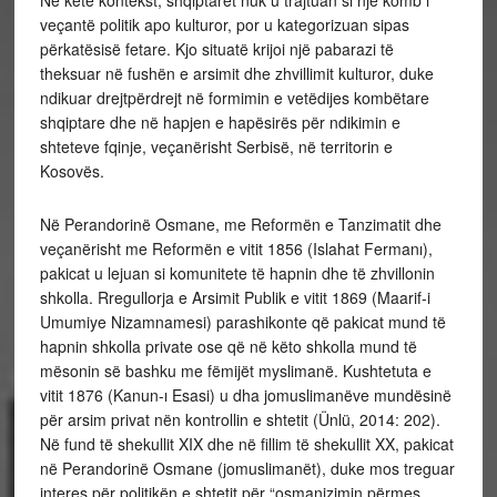
veçantë politik apo kulturor, por u kategorizuan sipas
përkatësisë fetare. Kjo situatë krijoi një pabarazi të
theksuar në fushën e arsimit dhe zhvillimit kulturor, duke
ndikuar drejtpërdrejt në formimin e vetëdijes kombëtare
shqiptare dhe në hapjen e hapësirës për ndikimin e
shteteve fqinje, veçanërisht Serbisë, në territorin e
Kosovës.
Në Perandorinë Osmane, me Reformën e Tanzimatit dhe
veçanërisht me Reformën e vitit 1856 (Islahat Fermanı),
pakicat u lejuan si komunitete të hapnin dhe të zhvillonin
shkolla. Rregullorja e Arsimit Publik e vitit 1869 (Maarif-i
Umumiye Nizamnamesi) parashikonte që pakicat mund të
hapnin shkolla private ose që në këto shkolla mund të
mësonin së bashku me fëmijët myslimanë. Kushtetuta e
vitit 1876 (Kanun-ı Esasi) u dha jomuslimanëve mundësinë
për arsim privat nën kontrollin e shtetit (Ünlü, 2014: 202).
Në fund të shekullit XIX dhe në fillim të shekullit XX, pakicat
në Perandorinë Osmane (jomuslimanët), duke mos treguar
interes për politikën e shtetit për “osmanizimin përmes