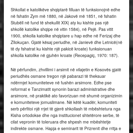
Shkollat e katolikëve shqiptarë filluan të funksionojnë edhe
në fshatin Zym më 1880, në Jakovë më 1851, në fshatin
Stubëll në fund të shekullit XIX( aty ku kishte pas një
shkollë katolike shqipe në vitin 1584), në Pejë. Pas vitit
1900, shkolla katolike shqiptare u hap edhe në Ferizaj dhe
Zllokuçan. Gjatë kësaj periudhe, në Janievë dhe Letnicë(në
të dy fshatrat ku kishte një pakicë kroate) funksionuan
shkolla katolike në gjuhën kroate (Recepagiç, 1970: 187).
Në përfundim, zhvillimi i arsimit në vilajetin e Kosovës gjatë
periudhës osmane tregon një pabarazi të theksuar
ndërmjet komuniteteve në fushën arsimore. Edhe pse
reformat e Tanzimatit synonin barazi administrative dhe
arsimore, në praktikë ato favorizuan më shumë organizimin
e komuniteteve jomuslimane. Në këtë kuadër, komuniteti
serb përfitoi një rrjet të gjerë shkollash të mbështetura nga
Kisha ortodokse dhe nga institucionet shtetërore serbe, të
cilat vepronin të toleruara dhe shpesh me mbështetje
indirekte osmane. Hapja e seminarit të Prizrenit dhe rritja e