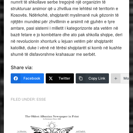
numrit të shkollave serbe tregojnë një organizim të
strukturuar arsimor që u zhvillua me lehtësi në territorin e
Kosovës. Ndërkohë, shqiptarët myslimanë nuk gëzonin të
njëjtën mundësi për zhvillimin e arsimit në gjuhën e tyre
amtare, pasi sistemi i milletit i kategorizonte ata vetëm në
bazë fetare e jo kombëtare dhe ato pak shkolla shqipe, deri
në revolucionin xhonturk u lejuan vetëm për shqiptarët
katolikë, duke i vënë në tërësi shqiptarët si komb në kushte
shumë të disfavorshme krahasuar me serbët.
Share via:
Facebook
Twitter
Copy Link
More
FILED UNDER:
ESSE