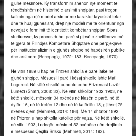
gjuhë mësimore. Ky transformim shënon një moment të
rëndësishëm në historinë e arsimit shqiptar, pasi tregon
kalimin nga një model arsimor me karakter kryesisht fetar
dhe të huaj gjuhësisht, drejt një modeli më të orientuar nga
nevojat e formimit të identitetit kombëtar shqiptar. Sipas
studiuesve, ky proces duhet parë si pjesë e zhvillimeve më
të gjera të Rilindjes Kombëtare Shqiptare dhe përpjekjeve
për institucionalizimin e gjuhës shqipe në hapësirën publike
dhe arsimore (Recepagiç, 1972: 183; Recepagiç, 1970).
Në vitin 1889 u hap në Prizren shkolla e parë laike në
gjuhën shqipe. Mësuesi i parë i kësaj shkolle ishte Mati
Logoreci. Në këtë shkollë punonte edhe Prizrenasi Lazër
Lumezi (Shatri, 2008: 32). Në vitin shkollor 1902-1903, në
këtë shkollë, mësonin 34 nxënës në klasën e parë, në të
dytën 16, në të tretën 12 dhe në të katërtën 13, gjithsej 75
nxënës djem (Mehmeti, 2014: 186). Më 14 shtator 1892,
në Prizren u hap shkolla katolike për vajza. Në këtë shkollë,
në vitin 1903, i ndoqën mësimet 52 nxënëse nën drejtimin
e mësueses Çeçilia Brisku (Mehmeti, 2014: 192).