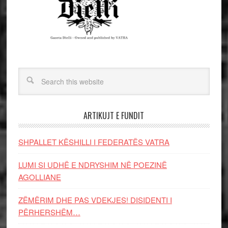
ARTIKUJT E FUNDIT
SHPALLET KËSHILLI I FEDERATËS VATRA
LUMI SI UDHË E NDRYSHIM NË POEZINË
AGOLLIANE
ZËMËRIM DHE PAS VDEKJES! DISIDENTI I
PËRHERSHËM…