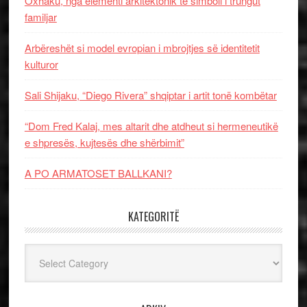
Oxhaku, nga elementi arkitektonik te simboli i trungut
familjar
Arbëreshët si model evropian i mbrojtjes së identitetit
kulturor
Sali Shijaku, “Diego Rivera” shqiptar i artit tonë kombëtar
“Dom Fred Kalaj, mes altarit dhe atdheut si hermeneutikë
e shpresës, kujtesës dhe shërbimit”
A PO ARMATOSET BALLKANI?
KATEGORITË
Kategoritë