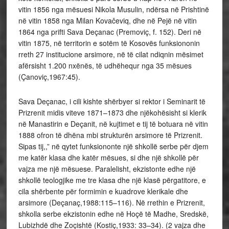
vitin 1856 nga mësuesi Nikola Musulin, ndërsa në Prishtinë
në vitin 1858 nga Milan Kovačeviq, dhe në Pejë në vitin
1864 nga prifti Sava Deçanac (Premoviç, f. 152). Deri në
vitin 1875, në territorin e sotëm të Kosovës funksiononin
rreth 27 institucione arsimore, në të cilat ndiqnin mësimet
afërsisht 1.200 nxënës, të udhëhequr nga 35 mësues
(Çanoviç,1967:45).
Sava Deçanac, i cili kishte shërbyer si rektor i Seminarit të
Prizrenit midis viteve 1871–1873 dhe njëkohësisht si klerik
në Manastirin e Deçanit, në kujtimet e tij të botuara në vitin
1888 ofron të dhëna mbi strukturën arsimore të Prizrenit.
Sipas tij,,” në qytet funksiononte një shkollë serbe për djem
me katër klasa dhe katër mësues, si dhe një shkollë për
vajza me një mësuese. Paralelisht, ekzistonte edhe një
shkollë teologjike me tre klasa dhe një klasë përgatitore, e
cila shërbente për formimin e kuadrove klerikale dhe
arsimore (Deçanaç,1988:115–116). Në rrethin e Prizrenit,
shkolla serbe ekzistonin edhe në Hoçë të Madhe, Sredskë,
Lubizhdë dhe Zoçishtë (Kostiç,1933: 33–34). (2 vajza dhe