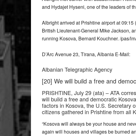
and Hydajet Hyseni, one of the leaders of thi
Albright arrived at Prishtine airport at 09:1
British Lieutenant-General Mike Jackson, an
running Kosova, Bernard Kouchner. /pas/lm
D’Arc Avenue 23, Tirana, Albania E-Mail:
Albanian Telegraphic Agency
[20] We will build a free and democ
PRISHTINE, July 29 (ata) – ATA corres
will build a free and democratic Kosov
factors in Kosova, the U.S. Secretary o
citizens gathered in Prishtine from all 
“Kosova will always be your house and neve
again will houses and villages be burned a