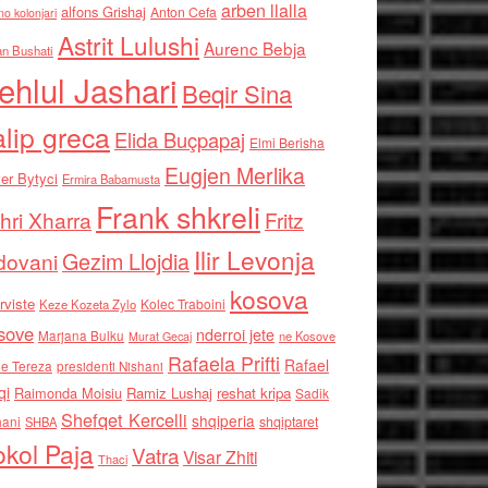
arben llalla
alfons Grishaj
Anton Cefa
no kolonjari
Astrit Lulushi
Aurenc Bebja
an Bushati
ehlul Jashari
Beqir Sina
alip greca
Elida Buçpapaj
Elmi Berisha
Eugjen Merlika
er Bytyci
Ermira Babamusta
Frank shkreli
hri Xharra
Fritz
Ilir Levonja
Gezim Llojdia
dovani
kosova
rviste
Kolec Traboini
Keze Kozeta Zylo
sove
nderroi jete
Marjana Bulku
ne Kosove
Murat Gecaj
Rafaela Prifti
Rafael
e Tereza
presidenti Nishani
qi
Raimonda Moisiu
Ramiz Lushaj
reshat kripa
Sadik
Shefqet Kercelli
shqiperia
hani
shqiptaret
SHBA
kol Paja
Vatra
Visar Zhiti
Thaci