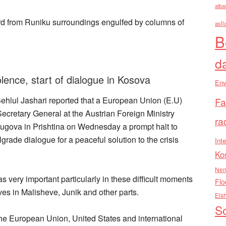
alba
ard from Runiku surroundings engulfed by columns of
asll
B
d
lence, start of dialogue in Kosova
Env
hlul Jashari reported that a European Union (E.U)
Fa
ecretary General at the Austrian Foreign Ministry
ra
Rugova in Prishtina on Wednesday a prompt halt to
grade dialogue for a peaceful solution to the crisis
Inte
Ko
Nen
very important particularly in these difficult moments
Flo
ves in Malisheve, Junik and other parts.
Els
So
he European Union, United States and international