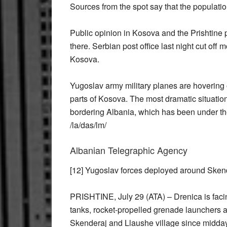
Sources from the spot say that the populati
Public opinion in Kosova and the Prishtine 
there. Serbian post office last night cut off 
Kosova.
Yugoslav army military planes are hovering o
parts of Kosova. The most dramatic situation 
bordering Albania, which has been under the
/la/das/lm/
Albanian Telegraphic Agency
[12] Yugoslav forces deployed around Sken
PRISHTINE, July 29 (ATA) – Drenica is facin
tanks, rocket-propelled grenade launchers 
Skenderaj and Llaushe village since midday