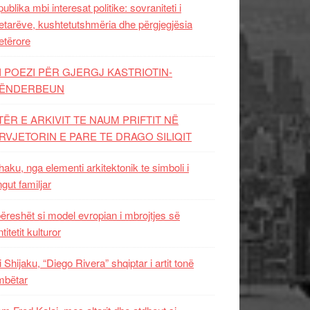
ublika mbi interesat politike: sovraniteti i
etarëve, kushtetutshmëria dhe përgjegjësia
etërore
I POEZI PËR GJERGJ KASTRIOTIN-
ËNDERBEUN
TËR E ARKIVIT TE NAUM PRIFTIT NË
RVJETORIN E PARE TE DRAGO SILIQIT
aku, nga elementi arkitektonik te simboli i
ngut familjar
ëreshët si model evropian i mbrojtjes së
titetit kulturor
i Shijaku, “Diego Rivera” shqiptar i artit tonë
mbëtar