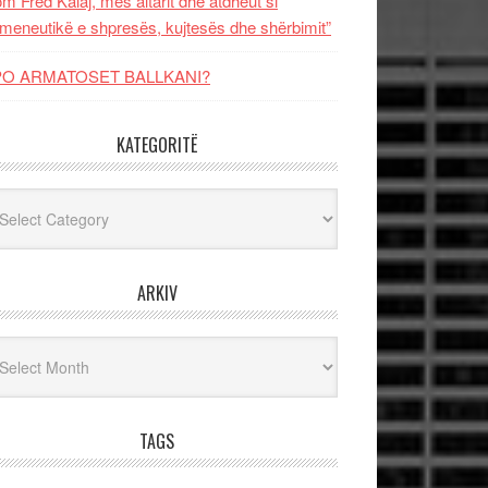
m Fred Kalaj, mes altarit dhe atdheut si
meneutikë e shpresës, kujtesës dhe shërbimit”
PO ARMATOSET BALLKANI?
KATEGORITË
egoritë
ARKIV
iv
TAGS