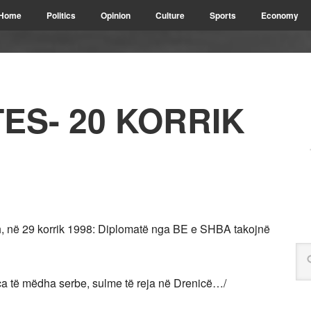
Home
Politics
Opinion
Culture
Sports
Economy
TES- 20 KORRIK
në 29 korrik 1998: Diplomatë nga BE e SHBA takojnë
rca të mëdha serbe, sulme të reja në Drenicë…/