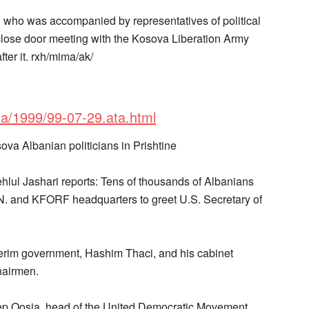
t, who was accompanied by representatives of political
 close door meeting with the Kosova Liberation Army
ter it. rxh/mima/ak/
ta/1999/99-07-29.ata.html
ova Albanian politicians in Prishtine
ul Jashari reports: Tens of thousands of Albanians
U.N. and KFORF headquarters to greet U.S. Secretary of
terim government, Hashim Thaci, and his cabinet
hairmen.
hep Qosja, head of the United Democratic Movement,