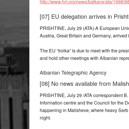
http://www.hri.org/news/balkans/ata/1998/98
[07] EU delegation arrives in Prisht
PRISHTINE, July 29 (ATA)-A European Union
Austria, Great Britain and Germany, arrived
The EU “troika” is due to meet with the pres
and hold other meetings with Albanian repres
Albanian Telegraphic Agency
[08] No news available from Malis
PRISHTINE, July 29 /ATA correspondent B. Ja
Information centre and the Council for the
happening in Malisheve, where heavy Serb mi
night.