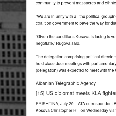
community to prevent massacres and ethnic
“We are in unity with all the political groupi
coalition government to pave the way for di
“Given the conditions Kosova is facing is ve
negotiate,” Rugova said.
The delegation comprising political directors
held close door meetings with parliamentary
(delegation) was expected to meet with the 
Albanian Telegraphic Agency
[15] US diplomat meets KLA fighte
PRISHTINA, July 29 – ATA correspondent Beh
Kosova Christopher Hill on Wednesday visit