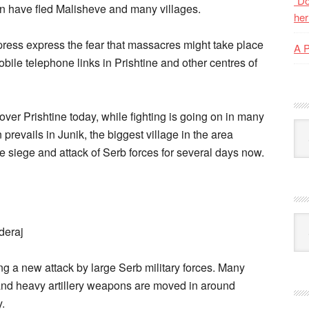
“Do
on have fled Malisheve and many villages.
her
press express the fear that massacres might take place
A 
mobile telephone links in Prishtine and other centres of
ver Prishtine today, while fighting is going on in many
Kat
prevails in Junik, the biggest village in the area
 siege and attack of Serb forces for several days now.
Ark
deraj
g a new attack by large Serb military forces. Many
and heavy artillery weapons are moved in around
.