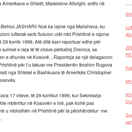
ja Amerikane e Shtetit, Madeleine Albright, erdhi në
SH
Behlul JASHARI/ Nuk ka lajme nga Malisheva, ku
LU
oni luftarak serb fluturon ulët mbi Prishtinë e rajone
AG
në 29 korrik 1998. Atë ditë kam raportuar edhe për
ZË
ulmet e reja të të cilave përballej Drenica, se
P
ljen e dhunës në Kosovë…Raportoja se një delagacion
rishtinë për t’u takuar me Presidentin Ibrahim Rugova
Pat
omati nga Shtetet e Bashkuara të Amerikës Christopher
Kosovës.
Mir
KO
ara 17 viteve, të 29 korrikut 1999, kur Sekretarja
DU
shte mbërritur në Kosovën e lirë, pak kohë pas
ptarë u mblodhën në Prishtinë për ta përshëndetur me
Sca
m…
ush