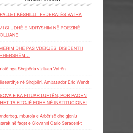
PALLET KËSHILLI I FEDERATËS VATRA
MI SI UDHË E NDRYSHIM NË POEZINË
OLLIANE
MËRIM DHE PAS VDEKJES! DISIDENTI I
ËRHERSHËM…
riotë nga Shqipëria vizituan Vatrën
ëseardhje në Shqipëri, Ambasador Eric Wendt
SOVA E KA FITUAR LUFTËN, POR PAQEN
HET TA FITOJË EDHE NË INSTITUCIONE!
nderbeg, mburoja e Arbërisë dhe gjeniu
tarak në faqet e Giovanni Carlo Saraceni-t