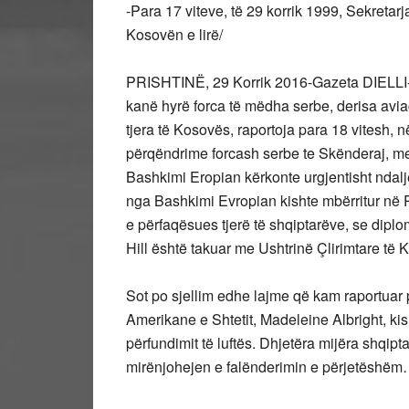
-Para 17 viteve, të 29 korrik 1999, Sekretar
Kosovën e lirë/
PRISHTINË, 29 Korrik 2016-Gazeta DIELLI-
kanë hyrë forca të mëdha serbe, derisa aviaci
tjera të Kosovës, raportoja para 18 vitesh, 
përqëndrime forcash serbe te Skënderaj, me s
Bashkimi Eropian kërkonte urgjentisht nda
nga Bashkimi Evropian kishte mbërritur në P
e përfaqësues tjerë të shqiptarëve, se dipl
Hill është takuar me Ushtrinë Çlirimtare të 
Sot po sjellim edhe lajme që kam raportuar p
Amerikane e Shtetit, Madeleine Albright, ki
përfundimit të luftës. Dhjetëra mijëra shqi
mirënjohejen e falënderimin e përjetëshë