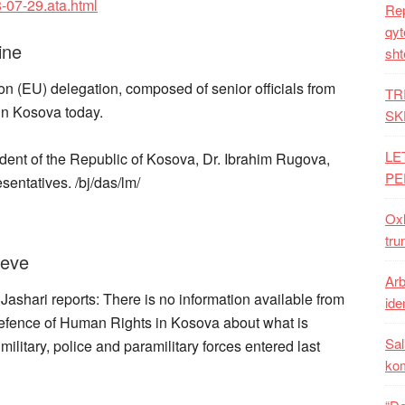
-07-29.ata.html
Rep
qyt
ine
sht
 (EU) delegation, composed of senior officials from
TR
 in Kosova today.
SK
LE
ident of the Republic of Kosova, Dr. Ibrahim Rugova,
PE
entatives. /bj/das/lm/
Oxh
tru
heve
Arb
shari reports: There is no information available from
iden
 Defence of Human Rights in Kosova about what is
Sal
litary, police and paramilitary forces entered last
ko