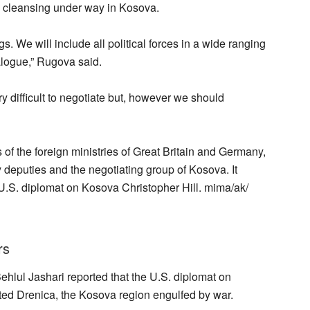
 cleansing under way in Kosova.
ngs. We will include all political forces in a wide ranging
alogue,” Rugova said.
ry difficult to negotiate but, however we should
 of the foreign ministries of Great Britain and Germany,
 deputies and the negotiating group of Kosova. It
U.S. diplomat on Kosova Christopher Hill. mima/ak/
rs
lul Jashari reported that the U.S. diplomat on
ed Drenica, the Kosova region engulfed by war.