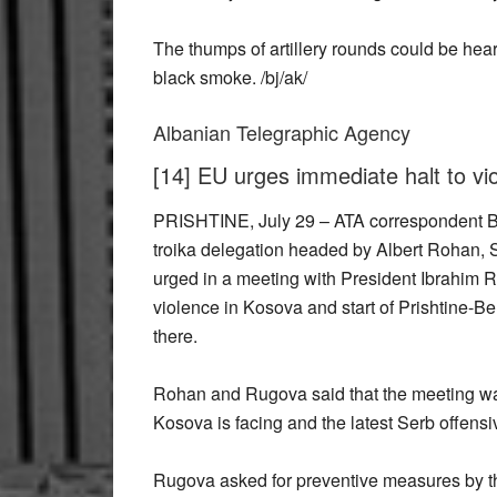
The thumps of artillery rounds could be he
black smoke. /bj/ak/
Albanian Telegraphic Agency
[14] EU urges immediate halt to vio
PRISHTINE, July 29 – ATA correspondent Be
troika delegation headed by Albert Rohan, S
urged in a meeting with President Ibrahim 
violence in Kosova and start of Prishtine-Bel
there.
Rohan and Rugova said that the meeting was 
Kosova is facing and the latest Serb offensi
Rugova asked for preventive measures by t