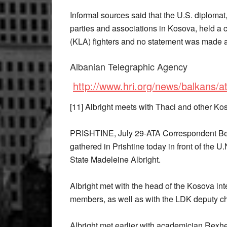
Informal sources said that the U.S. diploma
parties and associations in Kosova, held a
(KLA) fighters and no statement was made af
Albanian Telegraphic Agency
http://www.hri.org/news/balkans/a
[11] Albright meets with Thaci and other Kos
PRISHTINE, July 29-ATA Correspondent Behl
gathered in Prishtine today in front of the 
State Madeleine Albright.
Albright met with the head of the Kosova in
members, as well as with the LDK deputy c
Albright met earlier with academician Rex