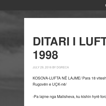
DITARI I LUF
1998
JULY 29, 2016
BY
DGRECA
KOSOVA-LUFTA NË LAJME/ Para 18 vitesh, 
Rugovën e UÇK-në/
-Pa lajme nga Malisheva, ku kishin hyrë fo