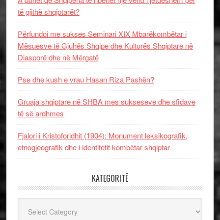
të gjithë shqiptarët?
Përfundoi me sukses Seminari XIX Mbarëkombëtar i
Mësuesve të Gjuhës Shqipe dhe Kulturës Shqiptare në
Diasporë dhe në Mërgatë
Pse dhe kush e vrau Hasan Riza Pashën?
Gruaja shqiptare në SHBA mes sukseseve dhe sfidave
të së ardhmes
Fjalori i Kristoforidhit (1904): Monument leksikografik,
etnogjeografik dhe i identitetit kombëtar shqiptar
KATEGORITË
Kategoritë