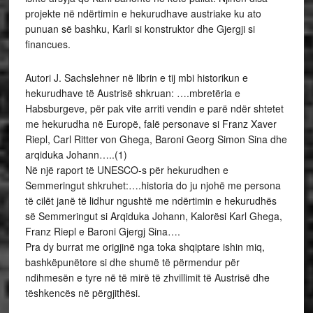
projekte në ndërtimin e hekurudhave austriake ku ato
punuan së bashku, Karli si konstruktor dhe Gjergji si
financues.
Autori J. Sachslehner në librin e tij mbi historikun e
hekurudhave të Austrisë shkruan: ….mbretëria e
Habsburgeve, për pak vite arriti vendin e parë ndër shtetet
me hekurudha në Europë, falë personave si Franz Xaver
Riepl, Carl Ritter von Ghega, Baroni Georg Simon Sina dhe
arqiduka Johann…..(1)
Në një raport të UNESCO-s për hekurudhen e
Semmeringut shkruhet:….historia do ju njohë me persona
të cilët janë të lidhur ngushtë me ndërtimin e hekurudhës
së Semmeringut si Arqiduka Johann, Kalorësi Karl Ghega,
Franz Riepl e Baroni Gjergj Sina….
Pra dy burrat me origjinë nga toka shqiptare ishin miq,
bashkëpunëtore si dhe shumë të përmendur për
ndihmesën e tyre në të mirë të zhvillimit të Austrisë dhe
tëshkencës në përgjithësi.