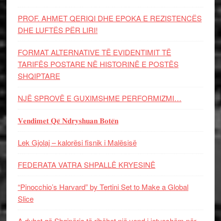
PROF. AHMET QERIQI DHE EPOKA E REZISTENCЁS
DHE LUFTЁS PЁR LIRI!
FORMAT ALTERNATIVE TË EVIDENTIMIT TË
TARIFËS POSTARE NË HISTORINË E POSTËS
SHQIPTARE
NJË SPROVË E GUXIMSHME PERFORMIZMI…
𝐕𝐞𝐧𝐝𝐢𝐦𝐞𝐭 𝐐𝐞̈ 𝐍𝐝𝐫𝐲𝐬𝐡𝐮𝐚𝐧 𝐁𝐨𝐭𝐞̈𝐧
Lek Gjolaj – kalorësi fisnik i Malësisë
FEDERATA VATRA SHPALLË KRYESINË
“Pinocchio’s Harvard” by Tertini Set to Make a Global
Slice
A duhet që Shqipëria të ribëhet një vend i jetueshëm për