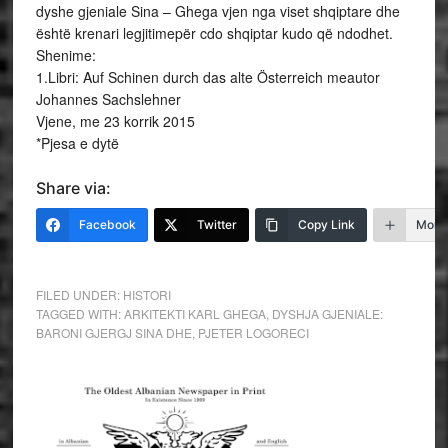
dyshe gjeniale Sina – Ghega vjen nga viset shqiptare dhe
është krenari legjitimepër cdo shqiptar kudo që ndodhet.
Shenime:
1.Libri: Auf Schinen durch das alte Österreich meautor
Johannes Sachslehner
Vjene, me 23 korrik 2015
*Pjesa e dytë
Share via:
Facebook
Twitter
Copy Link
More
FILED UNDER:
HISTORI
TAGGED WITH:
ARKITEKTI KARL GHEGA
,
DYSHJA GJENIALE:
BARONI GJERGJ SINA DHE
,
PJETER LOGORECI