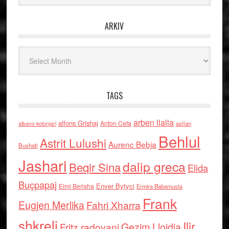
ARKIV
Arkiv
TAGS
arben llalla
alfons Grishaj
Anton Cefa
asllan
albano kolonjari
Behlul
Astrit Lulushi
Aurenc Bebja
Bushati
Jashari
dalip greca
Beqir Sina
Elida
Buçpapaj
Enver Bytyci
Elmi Berisha
Ermira Babamusta
Frank
Eugjen Merlika
Fahri Xharra
shkreli
Ilir
Gezim Llojdia
Fritz radovani