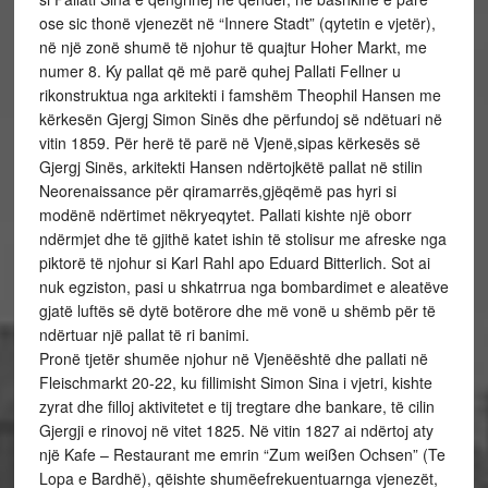
ose sic thonë vjenezët në “Innere Stadt” (qytetin e vjetër),
në një zonë shumë të njohur të quajtur Hoher Markt, me
numer 8. Ky pallat që më parë quhej Pallati Fellner u
rikonstruktua nga arkitekti i famshëm Theophil Hansen me
kërkesën Gjergj Simon Sinës dhe përfundoj së ndëtuari në
vitin 1859. Për herë të parë në Vjenë,sipas kërkesës së
Gjergj Sinës, arkitekti Hansen ndërtojkëtë pallat në stilin
Neorenaissance për qiramarrës,gjëqëmë pas hyri si
modënë ndërtimet nëkryeqytet. Pallati kishte një oborr
ndërmjet dhe të gjithë katet ishin të stolisur me afreske nga
piktorë të njohur si Karl Rahl apo Eduard Bitterlich. Sot ai
nuk egziston, pasi u shkatrrua nga bombardimet e aleatëve
gjatë luftës së dytë botërore dhe më vonë u shëmb për të
ndërtuar një pallat të ri banimi.
Pronë tjetër shumëe njohur në Vjenëështë dhe pallati në
Fleischmarkt 20-22, ku fillimisht Simon Sina i vjetri, kishte
zyrat dhe filloj aktivitetet e tij tregtare dhe bankare, të cilin
Gjergji e rinovoj në vitet 1825. Në vitin 1827 ai ndërtoj aty
një Kafe – Restaurant me emrin “Zum weißen Ochsen” (Te
Lopa e Bardhë), qëishte shumëefrekuentuarnga vjenezët,