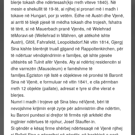
blerje tokash dhe ndërtesash(kjo rreth viteve 1840). Në
mesin e shekullit të 19-të, ai njihej si pronari më i madh i
tokave në Hungari, por jo vetëm. Edhe në Austri dhe Vjenë,
ai arriti të blejë pjesë të mëdha tokash dhe trojesh, fshatra
të tërë, si në Mauerbach pranë Vjenës, në Welehrad
tëMoravi-së (Wellehrad in Mähren, që atëkohë ishte
Austri), Gföll, Fahrafeld, Leopoldsdorf.Në vitin 1814, Gjergj
Sina kishte blerënjë truall gjigand në Rappoltenkirchen, për
të ndërtuar vëndqëndrimin e familjes, që ishte pjesëe
ultësirës së Tulnit afër Vjenës. Aty ai ndërtoj residencën si
dhe varrezën (Mausoleum) e famëshme të
familjes.Egziston një listë e objekteve në pronësi të Baronit
Sina në Vjenë, e formuluar në vitin 1841, e cila përmban
rreth 12 objekte (pallate), adresat e tyre si dhe vlerat e
blerjes.
Numri i madh i trojeve që Sina bleu nëVjenë, bëri të
nevojshme krijimin enjë zyrje për admnistrim dhe ndërtim,
ku Baroni punësoi si drejtor të firmës një arkitekt dhe
ingjinier ndërtues të njohur, Josef Stauffer-in.
Si qëndër e kësaj firme shërbej ndërtesaqë në Vjenë njihej
si Pallati Sina e qëngrihej në qëndër, në bashkinë e parë