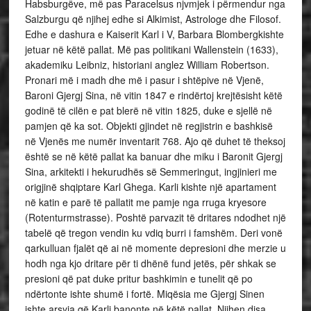
Habsburgëve, më pas Paracelsus njvmjek i përmendur nga
Salzburgu që njihej edhe si Alkimist, Astrologe dhe Filosof.
Edhe e dashura e Kaiserit Karl i V, Barbara Blombergkishte
jetuar në këtë pallat. Më pas politikani Wallenstein (1633),
akademiku Leibniz, historiani anglez William Robertson.
Pronari më i madh dhe më i pasur i shtëpive në Vjenë,
Baroni Gjergj Sina, në vitin 1847 e rindërtoj krejtësisht këtë
godinë të cilën e pat blerë në vitin 1825, duke e sjellë në
pamjen që ka sot. Objekti gjindet në regjistrin e bashkisë
në Vjenës me numër inventarit 768. Ajo që duhet të theksoj
është se në këtë pallat ka banuar dhe miku i Baronit Gjergj
Sina, arkitekti i hekurudhës së Semmeringut, ingjinieri me
origjinë shqiptare Karl Ghega. Karli kishte një apartament
në katin e parë të pallatit me pamje nga rruga kryesore
(Rotenturmstrasse). Poshtë parvazit të dritares ndodhet një
tabelë që tregon vendin ku vdiq burri i famshëm. Deri vonë
qarkulluan fjalët që ai në momente depresioni dhe merzie u
hodh nga kjo dritare për ti dhënë fund jetës, për shkak se
presioni që pat duke pritur bashkimin e tunelit që po
ndërtonte ishte shumë i fortë. Miqësia me Gjergj Sinen
ishte arsyja që Karli banonte në këtë pallat. Njihen disa