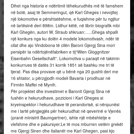
Dihet nga historia e ndërtimit tëhekurudhës më të famshem
në botë, asaj të Semmeringut, që Karl Gheges i nevojitej
një lokomotive e përshtatëshme, e fuqishme për tu ngjitur
në lartësinë deri 898m. Lidhur këtë, në librin biografik mbi
Karl Ghegën, autori W. Straub shkruan:…..Ghega shpalli
një konkurs nga ku dolën 4 modele lokomotivash, ndër të
cilat dhe ajo Vindobona të cilën Baroni Gjergj Sina mori
persipër ta ndërtojënëfabriken e tij“Wien Gloggnitzer
Eisenbahn Gesellschaft”. Lokomotiva u paraqit në takimin
konkurrues të datës 31 korrik 1851 së bashku me tri të
tjerat. Pas disa provave që u bënë nga 20 gushti deri me
16 shtator, u përzgjodh modeli Bavaria i prodhuar në
Firmën Maffei në Mynih.
Për projektet dhe investimet e Baronit Gjergj Sina në
fushën e hekurudhave, pozicioni i Karl Gheges si
kryeinspektor i hekurudhave të perandorisë, si nënpunësi
me i lartë përgjegjës për hekurudhat në qeverinë e Vjenës
(pranë ministrit Baumgartner), ishte një mbështetje e
vlefshme dhe e pakursyer.Le të mos mburren vetëm grekët
me Gjergj Sinen dhe italianët me Karl Ghegen, pasi kjo