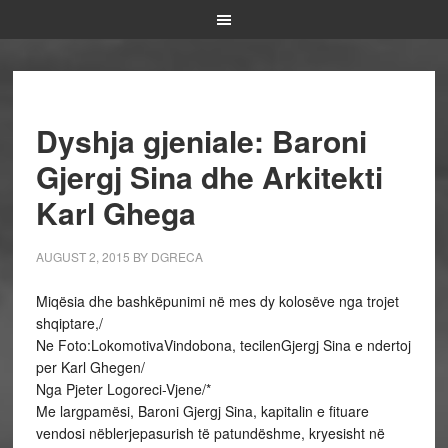
Dyshja gjeniale: Baroni
Gjergj Sina dhe Arkitekti
Karl Ghega
AUGUST 2, 2015
BY
DGRECA
Miqësia dhe bashkëpunimi në mes dy kolosëve nga trojet
shqiptare,/
Ne Foto:LokomotivaVindobona, tecilenGjergj Sina e ndertoj
per Karl Ghegen/
Nga Pjeter Logoreci-Vjene/*
Me largpamësi, Baroni Gjergj Sina, kapitalin e fituare
vendosi nëblerjepasurish të patundëshme, kryesisht në