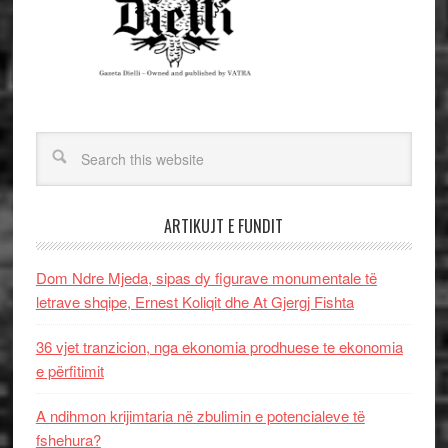
ARTIKUJT E FUNDIT
Dom Ndre Mjeda, sipas dy figurave monumentale të
letrave shqipe, Ernest Koliqit dhe At Gjergj Fishta
36 vjet tranzicion, nga ekonomia prodhuese te ekonomia
e përfitimit
A ndihmon krijimtaria në zbulimin e potencialeve të
fshehura?