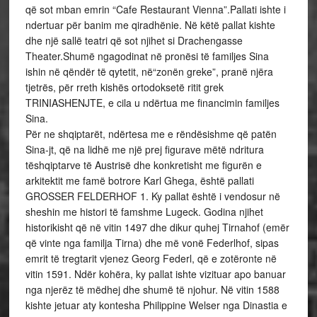
që sot mban emrin “Cafe Restaurant Vienna”.Pallati ishte i
ndertuar për banim me qiradhënie. Në këtë pallat kishte
dhe një sallë teatri që sot njihet si Drachengasse
Theater.Shumë ngagodinat në pronësi të familjes Sina
ishin në qëndër të qytetit, në“zonën greke”, pranë njëra
tjetrës, për rreth kishës ortodoksetë ritit grek
TRINIASHENJTE, e cila u ndërtua me financimin familjes
Sina.
Për ne shqiptarët, ndërtesa me e rëndësishme që patën
Sina-jt, që na lidhë me një prej figurave mëtë ndritura
tëshqiptarve të Austrisë dhe konkretisht me figurën e
arkitektit me famë botrore Karl Ghega, është pallati
GROSSER FELDERHOF 1. Ky pallat është i vendosur në
sheshin me histori të famshme Lugeck. Godina njihet
historikisht që në vitin 1497 dhe dikur quhej Tirnahof (emër
që vinte nga familja Tirna) dhe më vonë Federlhof, sipas
emrit të tregtarit vjenez Georg Federl, që e zotëronte në
vitin 1591. Ndër kohëra, ky pallat ishte vizituar apo banuar
nga njerëz të mëdhej dhe shumë të njohur. Në vitin 1588
kishte jetuar aty kontesha Philippine Welser nga Dinastia e