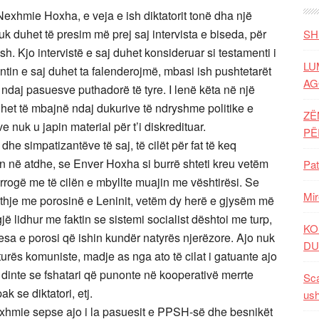
a Nexhmie Hoxha, e veja e ish diktatorit tonë dha një
 nuk duhet të presim më prej saj intervista e biseda, për
SH
. Kjo intervistë e saj duhet konsideruar si testamenti i
LU
mentin e saj duhet ta falenderojmë, mbasi ish pushtetarët
AG
ndaj pasuesve puthadorë të tyre. I lenë këta në një
uhet të mbajnë ndaj dukurive të ndryshme politike e
ZË
nuk u japin material për t’i diskredituar.
P
e simpatizantëve të saj, të cilët për fat të keq
on në atdhe, se Enver Hoxha si burrë shteti kreu vetëm
Pat
 rrogë me të cilën e mbyllte muajin me vështirësi. Se
Mir
puthje me porosinë e Leninit, vetëm dy herë e gjysëm më
gjë lidhur me faktin se sistemi socialist dështoi me turp,
KO
esa e porosi që ishin kundër natyrës njerëzore. Ajo nuk
DU
urës komuniste, madje as nga ato të cilat i gatuante ajo
 dinte se fshatari që punonte në kooperativë merrte
Sca
k se diktatori, etj.
ush
xhmie sepse ajo i la pasuesit e PPSH-së dhe besnikët