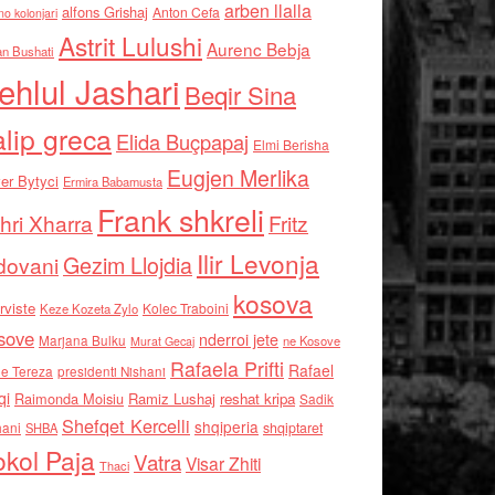
arben llalla
alfons Grishaj
Anton Cefa
no kolonjari
Astrit Lulushi
Aurenc Bebja
an Bushati
ehlul Jashari
Beqir Sina
alip greca
Elida Buçpapaj
Elmi Berisha
Eugjen Merlika
er Bytyci
Ermira Babamusta
Frank shkreli
hri Xharra
Fritz
Ilir Levonja
Gezim Llojdia
dovani
kosova
rviste
Kolec Traboini
Keze Kozeta Zylo
sove
nderroi jete
Marjana Bulku
ne Kosove
Murat Gecaj
Rafaela Prifti
Rafael
e Tereza
presidenti Nishani
qi
Raimonda Moisiu
Ramiz Lushaj
reshat kripa
Sadik
Shefqet Kercelli
shqiperia
hani
shqiptaret
SHBA
kol Paja
Vatra
Visar Zhiti
Thaci