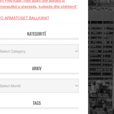
m Fred Kalaj, mes altarit dhe atdheut si
meneutikë e shpresës, kujtesës dhe shërbimit”
PO ARMATOSET BALLKANI?
KATEGORITË
egoritë
ARKIV
iv
TAGS