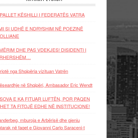
PALLET KËSHILLI I FEDERATËS VATRA
MI SI UDHË E NDRYSHIM NË POEZINË
OLLIANE
MËRIM DHE PAS VDEKJES! DISIDENTI I
ËRHERSHËM…
riotë nga Shqipëria vizituan Vatrën
ëseardhje në Shqipëri, Ambasador Eric Wendt
SOVA E KA FITUAR LUFTËN, POR PAQEN
HET TA FITOJË EDHE NË INSTITUCIONE!
nderbeg, mburoja e Arbërisë dhe gjeniu
tarak në faqet e Giovanni Carlo Saraceni-t