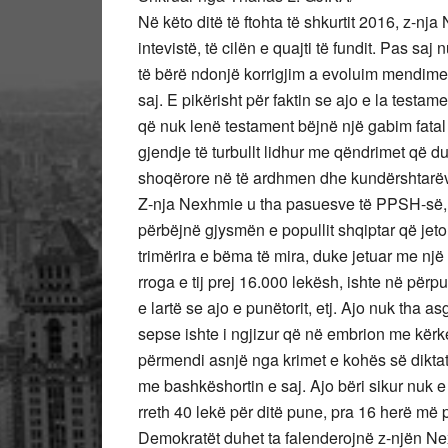
Në këto ditë të ftohta të shkurtit 2016, z-nj
intevistë, të cilën e quajti të fundit. Pas saj
të bërë ndonjë korrigjim a evoluim mendimesh
saj. E pikërisht për faktin se ajo e la testa
që nuk lenë testament bëjnë një gabim fatal 
gjendje të turbullt lidhur me qëndrimet që d
shoqërore në të ardhmen dhe kundërshtarëve 
Z-nja Nexhmie u tha pasuesve të PPSH-së, dh
përbëjnë gjysmën e popullit shqiptar që jet
trimërira e bëma të mira, duke jetuar me një
rroga e tij prej 16.000 lekësh, ishte në për
e lartë se ajo e punëtorit, etj. Ajo nuk tha as
sepse ishte i ngjizur që në embrion me kërk
përmendi asnjë nga krimet e kohës së diktat
me bashkëshortin e saj. Ajo bëri sikur nuk e
rreth 40 lekë për ditë pune, pra 16 herë më pa
Demokratët duhet ta falenderojnë z-njën Ne