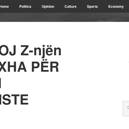
Home
Politics
Opinion
Culture
Sports
Economy
J Z-njën
XHA PËR
N
ISTE