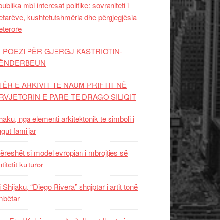
ublika mbi interesat politike: sovraniteti i
etarëve, kushtetutshmëria dhe përgjegjësia
etërore
I POEZI PËR GJERGJ KASTRIOTIN-
ËNDERBEUN
TËR E ARKIVIT TE NAUM PRIFTIT NË
RVJETORIN E PARE TE DRAGO SILIQIT
aku, nga elementi arkitektonik te simboli i
ngut familjar
ëreshët si model evropian i mbrojtjes së
titetit kulturor
i Shijaku, “Diego Rivera” shqiptar i artit tonë
mbëtar