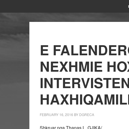
E FALENDERO
NEXHMIE HO
INTERVISTE
HAXHIQAMIL
FEBRUARY 16, 2016
BY
DGRECA
Shkruar nga Thanas L. GJIKA/