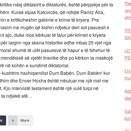
Rep
ritike ndaj diktatorit e diktaturës, është përpjekje për ta
qyt
hëm. Kurse sipas Katovicës, që ndiqte Ramiz Alia,
sht
hin e kritikoheshin gabime e krime të kryera. Pra
hasim me rrugën që kishin ndjekur deri sot pasuesit e
TR
t ajo, duke mos kërkuar të falur për krimet e kryera
SK
 për largim nga skena historike edhe mbas 25 vjet nga
 moral shumë të ulët pasuesve të hapur e të fshehur të
LE
 mendësisë së vjetër tiranike dhe po kërkon ta maskojë
PE
rë në kohën e sundimit diktatorial.
Oxh
 një kushtrim haxhiqamilist Dum Babën, Dum Babën! kur
tru
kthim dhe Enver Hoxha është mbuluar me një mal me
 Kjo intervistë testament është një vulë turpi në
Arb
o ta ndjekë atë…
iden
Sal
ko
nk
More