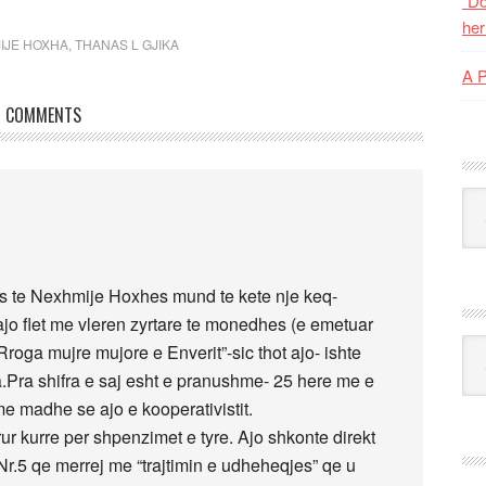
“Do
her
IJE HOXHA
,
THANAS L GJIKA
A 
COMMENTS
Kat
stes te Nexhmije Hoxhes mund te kete nje keq-
e ajo flet me vleren zyrtare te monedhes (e emetuar
Ark
”Rroga mujre mujore e Enverit”-sic thot ajo- ishte
ra.Pra shifra e saj esht e pranushme- 25 here me e
e madhe se ajo e kooperativistit.
r kurre per shpenzimet e tyre. Ajo shkonte direkt
 Nr.5 qe merrej me “trajtimin e udheheqjes” qe u