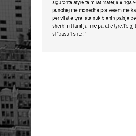
siguronte atyre te mirat materjale nga
punohej me monedhe por vetem me karte
per vilat e tyre, ata nuk blenin paisje p
sherbimit familjar me parat e tyre.Te gj
si “pasuri shteti”