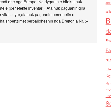
 vendi dhe nga Europa. Ne dyqanin e bllokut nuk
alba
le (per efekte inventari). Ata nuk paguanin qira
asll
er vilat e tyre,ata nuk paguanin personelin e
B
itha shpenzimet perballoheshin nga Drejtorija Nr. 5-
d
Env
Fa
ra
Inte
Ko
Nen
Flo
Els
So