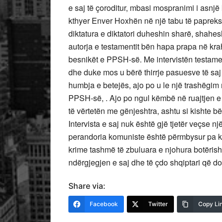
e saj të çoroditur, mbasi mospranimi i asnjë k
kthyer Enver Hoxhën në një tabu të papreks
diktatura e diktatori duheshin sharë, shahes
autorja e testamentit bën hapa prapa në kra
besnikët e PPSH-së. Me intervistën testamen
dhe duke mos u bërë thirrje pasuesve të saj
humbja e betejës, ajo po u le një trashëgim
PPSH-së, . Ajo po ngul këmbë në ruajtjen e
të vërtetën me gënjeshtra, ashtu si kishte bë
Intervista e saj nuk është gjë tjetër veçse
perandoria komuniste është përmbysur pa 
krime tashmë të zbuluara e njohura botërisht.
ndërgjegjen e saj dhe të çdo shqiptari që d
Share via:
Facebook
Twitter
Copy Li