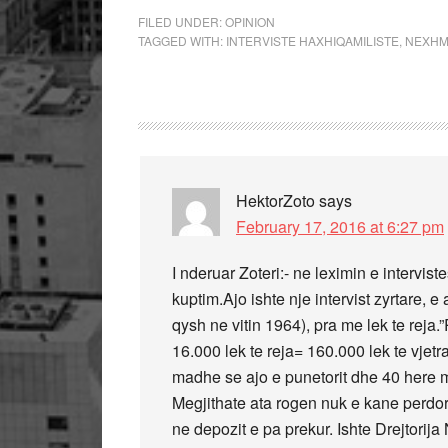
FILED UNDER:
OPINION
TAGGED WITH:
INTERVISTE HAXHIQAMILISTE
,
NEXHM
HektorZoto
says
February 17, 2016 at 6:27 pm
I nderuar Zoteri:- ne leximin e intervi
kuptim.Ajo ishte nje intervist zyrtare, 
qysh ne vitin 1964), pra me lek te reja.
16.000 lek te reja= 160.000 lek te vjet
madhe se ajo e punetorit dhe 40 here m
Megjithate ata rogen nuk e kane perdoru
ne depozit e pa prekur. Ishte Drejtorija