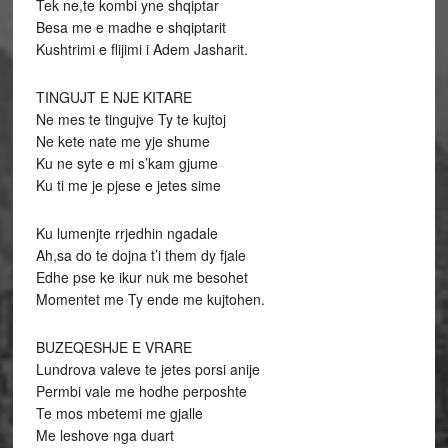
Tek ne,te kombi yne shqiptar
Besa me e madhe e shqiptarit
Kushtrimi e flijimi i Adem Jasharit.
TINGUJT E NJE KITARE
Ne mes te tingujve Ty te kujtoj
Ne kete nate me yje shume
Ku ne syte e mi s’kam gjume
Ku ti me je pjese e jetes sime
Ku lumenjte rrjedhin ngadale
Ah,sa do te dojna t’i them dy fjale
Edhe pse ke ikur nuk me besohet
Momentet me Ty ende me kujtohen.
BUZEQESHJE E VRARE
Lundrova valeve te jetes porsi anije
Permbi vale me hodhe perposhte
Te mos mbetemi me gjalle
Me leshove nga duart