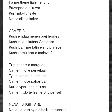
Pa me thene fjalen e fundit
Buzeqeshja m’u vra
Kur i mbyllur syte
Nen qiellin e kalter…
CAMERIA
Kush e ndau nenen prej femijes
Kush ia vuri kufirin Camerise
Kush luajti me fatin e shqiptareve
Kush i preu lisat e maleve!?
Ti je enderr e merguar
Cameri moj e perveluar
Ty ne zemer te mbajme
Cameri moj,e paharruar
Kur te vjen koha e lirise…
Cameri…do te jesh e Shqiperise!
NENAT SHQIPTARE
Nenat tona si syte e ballit na running