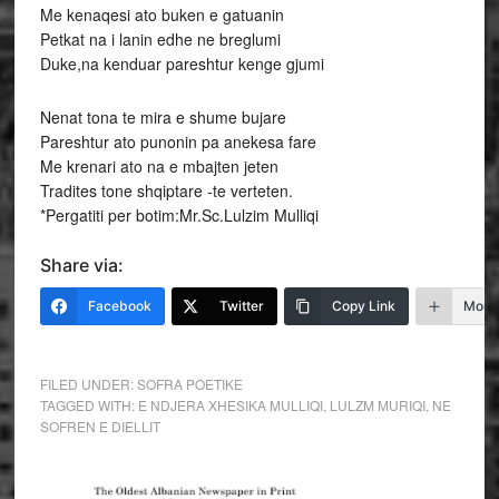
Me kenaqesi ato buken e gatuanin
Petkat na i lanin edhe ne breglumi
Duke,na kenduar pareshtur kenge gjumi
Nenat tona te mira e shume bujare
Pareshtur ato punonin pa anekesa fare
Me krenari ato na e mbajten jeten
Tradites tone shqiptare -te verteten.
*Pergatiti per botim:Mr.Sc.Lulzim Mulliqi
Share via:
Facebook
Twitter
Copy Link
More
FILED UNDER:
SOFRA POETIKE
TAGGED WITH:
E NDJERA XHESIKA MULLIQI
,
LULZM MURIQI
,
NE
SOFREN E DIELLIT