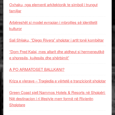
Oxhaku, nga elementi arkitektonik te simboli i trungut
familjar
Arbëreshët si model evropian i mbrojtjes së identitetit
kulturor
Sali Shijaku, “Diego Rivera” shqiptar i artit tonë kombëtar
“Dom Fred Kalaj, mes altarit dhe atdheut si hermeneutikë
e shpresës, kujtesës dhe shërbimit”
A PO ARMATOSET BALLKANI?
Kriza e vlerave – Tragjedia e vërtetë e tranzicionit shqiptar
Green Coast sjell Nammos Hotels & Resorts në Shqipëri:
Një destinacion i ri lifestyle merr formë në Rivierën
Shqiptare