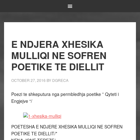
E NDJERA XHESIKA
MULLIQI NE SOFREN
POETIKE TE DIELLIT
OCTOBER 27, 2016
BY
DGRECA
Poezi te shkeputura nga permbledhja poetike ” Qyteti i
Engjejve “/
POETESHA E NDJERE XHESIKA MULLIQI NE SOFREN
POETIKE TE DIELLIT/*