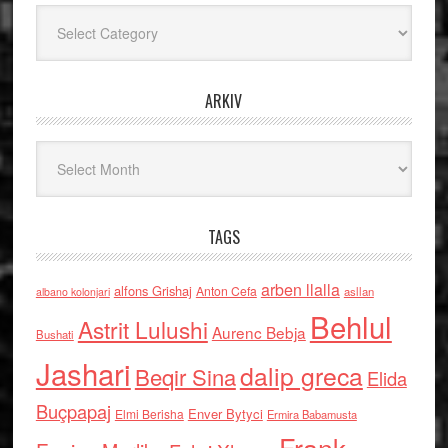
Kategoritë
ARKIV
Arkiv
TAGS
arben llalla
alfons Grishaj
Anton Cefa
asllan
albano kolonjari
Behlul
Astrit Lulushi
Aurenc Bebja
Bushati
Jashari
dalip greca
Beqir Sina
Elida
Buçpapaj
Enver Bytyci
Elmi Berisha
Ermira Babamusta
Frank