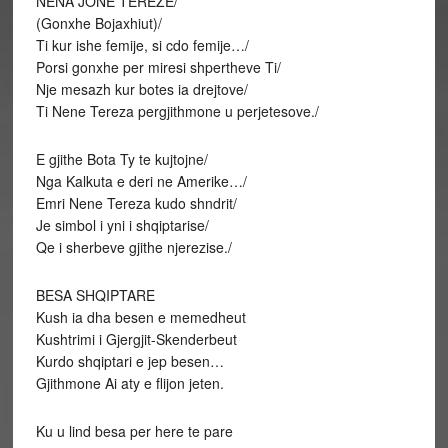
NENA JONE TEREZE/
(Gonxhe Bojaxhiut)/
Ti kur ishe femije, si cdo femije…/
Porsi gonxhe per miresi shpertheve Ti/
Nje mesazh kur botes ia drejtove/
Ti Nene Tereza pergjithmone u perjetesove./
E gjithe Bota Ty te kujtojne/
Nga Kalkuta e deri ne Amerike…/
Emri Nene Tereza kudo shndrit/
Je simbol i yni i shqiptarise/
Qe i sherbeve gjithe njerezise./
BESA SHQIPTARE
Kush ia dha besen e memedheut
Kushtrimi i Gjergjit-Skenderbeut
Kurdo shqiptari e jep besen…
Gjithmone Ai aty e flijon jeten.
Ku u lind besa per here te pare