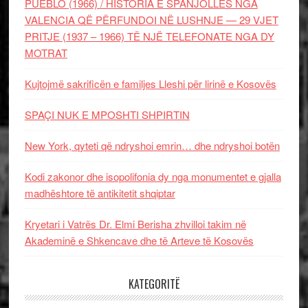
PUEBLO (1966) / HISTORIA E SPANJOLLES NGA
VALENCIA QË PËRFUNDOI NË LUSHNJE — 29 VJET
PRITJE (1937 – 1966) TË NJË TELEFONATE NGA DY
MOTRAT
Kujtojmë sakrificën e familjes Lleshi për lirinë e Kosovës
SPAÇI NUK E MPOSHTI SHPIRTIN
New York, qyteti që ndryshoi emrin… dhe ndryshoi botën
Kodi zakonor dhe isopolifonia dy nga monumentet e gjalla
madhështore të antikitetit shqiptar
Kryetari i Vatrës Dr. Elmi Berisha zhvilloi takim në
Akademinë e Shkencave dhe të Arteve të Kosovës
KATEGORITË