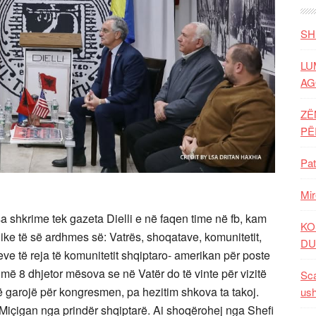
SH
LU
AG
ZË
P
Pat
Mir
a shkrime tek gazeta Dielli e në faqen time në fb, kam
KO
jike të së ardhmes së: Vatrës, shoqatave, komunitetit,
DU
ve të reja të komunitetit shqiptaro- amerikan për poste
më 8 dhjetor mësova se në Vatër do të vinte për vizitë
Sca
 të garojë për kongresmen, pa hezitim shkova ta takoj.
ush
ë Miçigan nga prindër shqiptarë. Ai shoqërohej nga Shefi