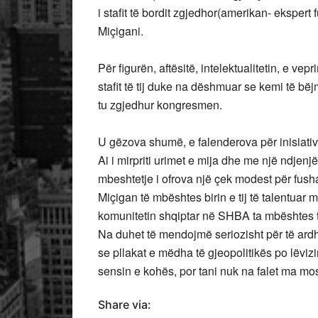
i stafit të bordit zgjedhor(amerikan- ekspe
Miçigani.
Për figurën, aftësitë, intelektualitetin, e vep
stafit të tij duke na dëshmuar se kemi të bë
tu zgjedhur kongresmen.
U gëzova shumë, e falenderova për inisiativ
Ai i mirpriti urimet e mija dhe me një ndjenj
mbeshtetje i ofrova një çek modest për fushat
Miçigan të mbështes birin e tij të talentuar
komunitetin shqiptar në SHBA ta mbështes tal
Na duhet të mendojmë seriozisht për të ardh
se pllakat e mëdha të gjeopolitikës po lëv
sensin e kohës, por tani nuk na falet ma mo
Share via: