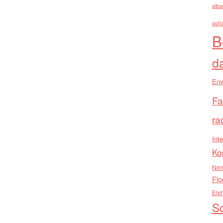
alba
asll
B
d
Env
Fa
ra
Inte
Ko
Nen
Flo
Els
So