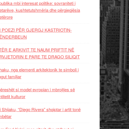
ublika mbi interesat politike: sovraniteti i
etarëve, kushtetutshmëria dhe përgjegjësia
etërore
I POEZI PËR GJERGJ KASTRIOTIN-
ËNDERBEUN
TËR E ARKIVIT TE NAUM PRIFTIT NË
RVJETORIN E PARE TE DRAGO SILIQIT
aku, nga elementi arkitektonik te simboli i
ngut familjar
ëreshët si model evropian i mbrojtjes së
titetit kulturor
i Shijaku, “Diego Rivera” shqiptar i artit tonë
mbëtar