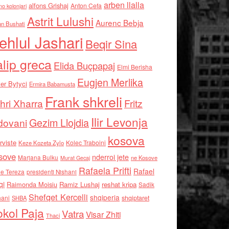
arben llalla
alfons Grishaj
Anton Cefa
no kolonjari
Astrit Lulushi
Aurenc Bebja
an Bushati
ehlul Jashari
Beqir Sina
alip greca
Elida Buçpapaj
Elmi Berisha
Eugjen Merlika
er Bytyci
Ermira Babamusta
Frank shkreli
hri Xharra
Fritz
Ilir Levonja
Gezim Llojdia
dovani
kosova
rviste
Kolec Traboini
Keze Kozeta Zylo
sove
nderroi jete
Marjana Bulku
ne Kosove
Murat Gecaj
Rafaela Prifti
Rafael
e Tereza
presidenti Nishani
qi
Raimonda Moisiu
Ramiz Lushaj
reshat kripa
Sadik
Shefqet Kercelli
shqiperia
hani
shqiptaret
SHBA
kol Paja
Vatra
Visar Zhiti
Thaci