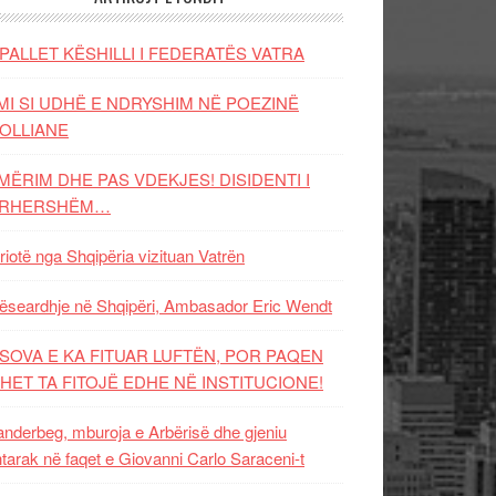
PALLET KËSHILLI I FEDERATËS VATRA
MI SI UDHË E NDRYSHIM NË POEZINË
OLLIANE
MËRIM DHE PAS VDEKJES! DISIDENTI I
ËRHERSHËM…
riotë nga Shqipëria vizituan Vatrën
ëseardhje në Shqipëri, Ambasador Eric Wendt
SOVA E KA FITUAR LUFTËN, POR PAQEN
HET TA FITOJË EDHE NË INSTITUCIONE!
nderbeg, mburoja e Arbërisë dhe gjeniu
tarak në faqet e Giovanni Carlo Saraceni-t