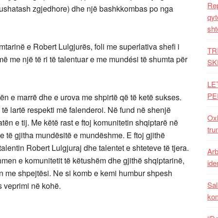
Rep
rt fushatash zgjedhore) dhe një bashkkombas po nga
qyt
sht
rimtarinë e Robert Lulgjurës, foli me superlativa shefi i
TR
jmë me një të ri të talentuar e me mundési të shumta për
SK
LE
PE
ën e marrë dhe e urova me shpirtë që të ketë sukses.
ë të lartë respekti më falenderoi. Në fund në shenjë
Oxh
ën e tij. Me këtë rast e ftoj komunitetin shqiptarë në
tru
 me të gjitha mundësitë e mundëshme. E ftoj gjithë
entin Robert Lulgjuraj dhe talentet e shteteve të tjera.
Arb
men e komunitetit të këtushëm dhe gjithë shqiptarinë,
iden
izin me shpejtësi. Ne si komb e kemi humbur shpesh
Sal
s veprimi në kohë.
ko