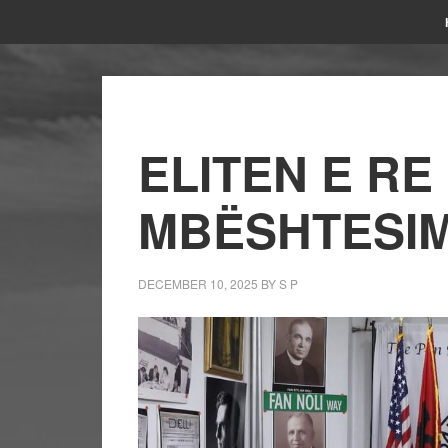
ELITEN E RE
MBËSHTESI
DECEMBER 10, 2025
BY
S P