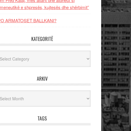
m Fred Kalaj, mes altarit dhe atdheut si
meneutikë e shpresës, kujtesës dhe shërbimit”
PO ARMATOSET BALLKANI?
KATEGORITË
egoritë
ARKIV
iv
TAGS