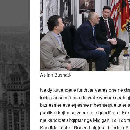
Asllan Bushati/
Në dy kuvendet e fundit të Vatrës dhe në dis
insistuar se një nga detyrat kryesore strateg
biznesmenëve etj është mbështetja e talente
publike drejtuese vendore e qendërore. Kur 
një kandidat shqiptar nga Miçigani i cili do
Kandidati quhet Robert Lulgjuraj i lindur n