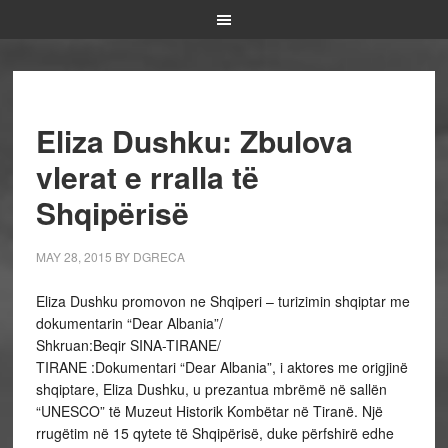
Eliza Dushku: Zbulova
vlerat e rralla të
Shqipërisë
MAY 28, 2015
BY
DGRECA
Eliza Dushku promovon ne Shqiperi – turizimin shqiptar me
dokumentarin “Dear Albania”/
Shkruan:Beqir SINA-TIRANE/
TIRANE :Dokumentari “Dear Albania”, i aktores me origjinë
shqiptare, Eliza Dushku, u prezantua mbrëmë në sallën
“UNESCO” të Muzeut Historik Kombëtar në Tiranë. Një
rrugëtim në 15 qytete të Shqipërisë, duke përfshirë edhe