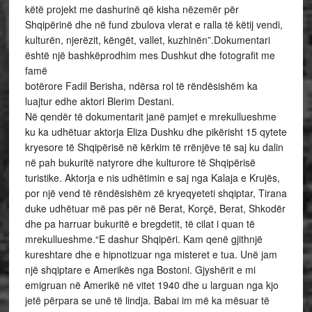
këtë projekt me dashurinë që kisha nëzemër për
Shqipërinë dhe në fund zbulova vlerat e ralla të këtij vendi,
kulturën, njerëzit, këngët, vallet, kuzhinën”.Dokumentari
është një bashkëprodhim mes Dushkut dhe fotografit me
famë
botërore Fadil Berisha, ndërsa rol të rëndësishëm ka
luajtur edhe aktori Blerim Destani.
Në qendër të dokumentarit janë pamjet e mrekullueshme
ku ka udhëtuar aktorja Eliza Dushku dhe pikërisht 15 qytete
kryesore të Shqipërisë në kërkim të rrënjëve të saj ku dalin
në pah bukuritë natyrore dhe kulturore të Shqipërisë
turistike. Aktorja e nis udhëtimin e saj nga Kalaja e Krujës,
por një vend të rëndësishëm zë kryeqyeteti shqiptar, Tirana
duke udhëtuar më pas për në Berat, Korçë, Berat, Shkodër
dhe pa harruar bukuritë e bregdetit, të cilat i quan të
mrekullueshme.“E dashur Shqipëri. Kam qenë gjithnjë
kureshtare dhe e hipnotizuar nga misteret e tua. Unë jam
një shqiptare e Amerikës nga Bostoni. Gjyshërit e mi
emigruan në Amerikë në vitet 1940 dhe u larguan nga kjo
jetë përpara se unë të lindja. Babai im më ka mësuar të