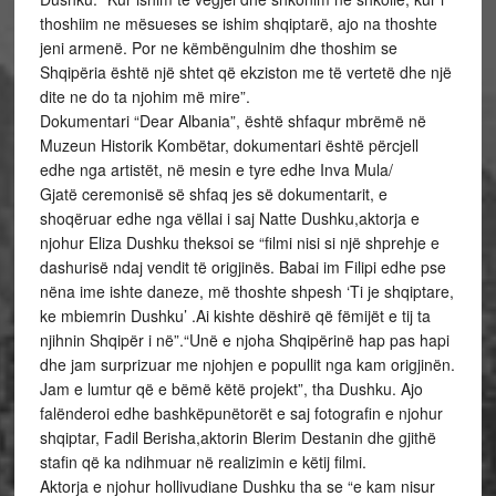
thoshiim ne mësueses se ishim shqiptarë, ajo na thoshte
jeni armenë. Por ne këmbëngulnim dhe thoshim se
Shqipëria është një shtet që ekziston me të vertetë dhe një
dite ne do ta njohim më mire”.
Dokumentari “Dear Albania”, është shfaqur mbrëmë në
Muzeun Historik Kombëtar, dokumentari është përcjell
edhe nga artistët, në mesin e tyre edhe Inva Mula/
Gjatë ceremonisë së shfaq jes së dokumentarit, e
shoqëruar edhe nga vëllai i saj Natte Dushku,aktorja e
njohur Eliza Dushku theksoi se “filmi nisi si një shprehje e
dashurisë ndaj vendit të origjinës. Babai im Filipi edhe pse
nëna ime ishte daneze, më thoshte shpesh ‘Ti je shqiptare,
ke mbiemrin Dushku’ .Ai kishte dëshirë që fëmijët e tij ta
njihnin Shqipër i në”.“Unë e njoha Shqipërinë hap pas hapi
dhe jam surprizuar me njohjen e popullit nga kam origjinën.
Jam e lumtur që e bëmë këtë projekt”, tha Dushku. Ajo
falënderoi edhe bashkëpunëtorët e saj fotografin e njohur
shqiptar, Fadil Berisha,aktorin Blerim Destanin dhe gjithë
stafin që ka ndihmuar në realizimin e këtij filmi.
Aktorja e njohur hollivudiane Dushku tha se “e kam nisur