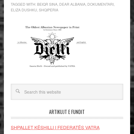
TAGGED WITH:
BEIQR SINA
,
DEAR ALBANIA
,
DOKUMENTARI
,
ELIZA DUSHKU
,
SHQIPERIA
ARTIKUJT E FUNDIT
SHPALLET KËSHILLI I FEDERATËS VATRA