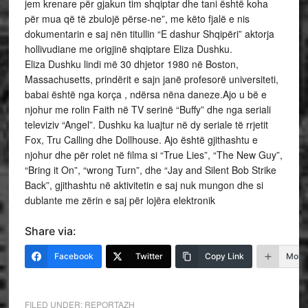
jem krenare për gjakun tim shqiptar dhe tani është koha
për mua që të zbulojë përse-ne”, me këto fjalë e nis
dokumentarin e saj nën titullin “E dashur Shqipëri” aktorja
hollivudiane me origjinë shqiptare Eliza Dushku.
Eliza Dushku lindi më 30 dhjetor 1980 në Boston,
Massachusetts, prindërit e sajn janë profesorë universiteti,
babai është nga korça , ndërsa nëna daneze.Ajo u bë e
njohur me rolin Faith në TV serinë “Buffy” dhe nga seriali
televiziv “Angel”. Dushku ka luajtur në dy seriale të rrjetit
Fox, Tru Calling dhe Dollhouse. Ajo është gjithashtu e
njohur dhe për rolet në filma si “True Lies”, “The New Guy”,
“Bring it On”, “wrong Turn”, dhe “Jay and Silent Bob Strike
Back”, gjithashtu në aktivitetin e saj nuk mungon dhe si
dublante me zërin e saj për lojëra elektronik
Share via:
Facebook
Twitter
Copy Link
More
FILED UNDER:
REPORTAZH