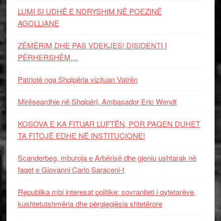
LUMI SI UDHË E NDRYSHIM NË POEZINË
AGOLLIANE
ZËMËRIM DHE PAS VDEKJES! DISIDENTI I
PËRHERSHËM…
Patriotë nga Shqipëria vizituan Vatrën
Mirëseardhje në Shqipëri, Ambasador Eric Wendt
KOSOVA E KA FITUAR LUFTËN, POR PAQEN DUHET
TA FITOJË EDHE NË INSTITUCIONE!
Scanderbeg, mburoja e Arbërisë dhe gjeniu ushtarak në
faqet e Giovanni Carlo Saraceni-t
Republika mbi interesat politike: sovraniteti i qytetarëve,
kushtetutshmëria dhe përgjegjësia shtetërore