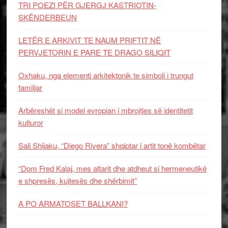
TRI POEZI PËR GJERGJ KASTRIOTIN-
SKËNDERBEUN
LETËR E ARKIVIT TE NAUM PRIFTIT NË
PERVJETORIN E PARE TE DRAGO SILIQIT
Oxhaku, nga elementi arkitektonik te simboli i trungut
familjar
Arbëreshët si model evropian i mbrojtjes së identitetit
kulturor
Sali Shijaku, “Diego Rivera” shqiptar i artit tonë kombëtar
“Dom Fred Kalaj, mes altarit dhe atdheut si hermeneutikë
e shpresës, kujtesës dhe shërbimit”
A PO ARMATOSET BALLKANI?