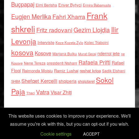
Buçpapaj
Enver Bytyci
Elmi Berisha
Ermira Babamusta
Frank
Eugjen Merlika
Fahri Xharra
shkreli
Ilir
Gezim Llojdia
Fritz radovani
Levonja
Interviste
Kolec Traboini
Keze Kozeta Zylo
kosova
Kosove
nderroi jete
Marjana Bulku
ne
Murat Gecaj
Rafaela Prifti
Rafael
Nene Tereza
Kosove
presidenti Nishani
Floqi
Raimonda Moisiu
Ramiz Lushaj
reshat kripa
Sadik Elshani
Sokol
Shefqet Kercelli
shqiperia
shqiptaret
SHBA
Paja
Vatra
Visar Zhiti
Thaci
This website uses cookies to improve your experience. We'll
assume you're ok with this, but you can opt-out if you wish.
Cookie settings
Log in
ACCEPT