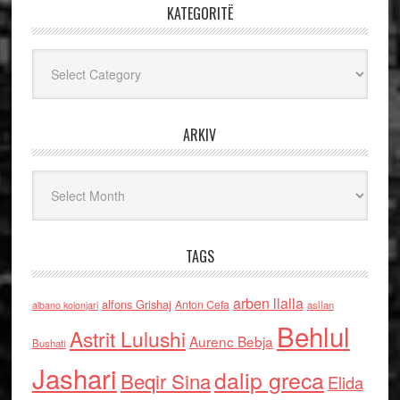
KATEGORITË
Kategoritë
ARKIV
Arkiv
TAGS
arben llalla
alfons Grishaj
Anton Cefa
asllan
albano kolonjari
Behlul
Astrit Lulushi
Aurenc Bebja
Bushati
Jashari
dalip greca
Beqir Sina
Elida