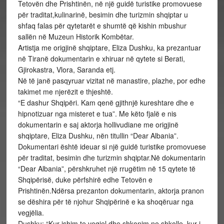
Tetovën dhe Prishtinën, në një guidë turistike promovuese
për traditat,kulinarinë, besimin dhe turizmin shqiptar u
shfaq falas për qytetarët e shumtë që kishin mbushur
sallën në Muzeun Historik Kombëtar.
Artistja me origjinë shqiptare, Eliza Dushku, ka prezantuar
në Tiranë dokumentarin e xhiruar në qytete si Berati,
Gjirokastra, Vlora, Saranda etj.
Në të janë pasqyruar vizitat në manastire, plazhe, por edhe
takimet me njerëzit e thjeshtë.
“E dashur Shqipëri. Kam qenë gjithnjë kureshtare dhe e
hipnotizuar nga misteret e tua”. Me këto fjalë e nis
dokumentarin e saj aktorja hollivudiane me origjinë
shqiptare, Eliza Dushku, nën titullin “Dear Albania”.
Dokumentari është ideuar si një guidë turistike promovuese
për traditat, besimin dhe turizmin shqiptar.Në dokumentarin
“Dear Albania”, përshkruhet një rrugëtim në 15 qytete të
Shqipërisë, duke përfshirë edhe Tetovën e
Prishtinën.Ndërsa prezanton dokumentarin, aktorja pranon
se dëshira për të njohur Shqipërinë e ka shoqëruar nga
vegjëlia.
Dushku: “Kur ishim te vegjel dhe shkonim ne shkolle, kur i