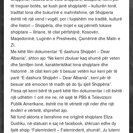
të treguar botës, se kush janë shqiptarët – kulturën tonë,
traditat tona dhe bukurinë e mahnitshme, që Shqiperia
është në një vend i vogël, por i fuqishëm me traditë, kulturë
dhe histori – Shqipëria, dhe trojet e saj përreth tokave
shqiptare – Iliriane, të cilat përfshijnë, Kosovën,
Maqedoninë, Luginën e Preshevës, Çamërinë dhe Malin e
Zi.
Me këtë film dokumentar “E dashura Shqipëri – Dear
Albania”, shton ajo “Ne kemi zbuluar kaq shumë për veten
dhe familjen tonë, karakteristikat tona shqiptare dhe
historinë ..të cilat keni për ti besuar vetëm kur keni për të
parë “E dashura Shqipëri – Dear Albania”, keni për të
besuar atë emocion të madh që do tju sjell Shqipëria”.
Ftesa që kemi bërë të parë këtë film dokumentar i cili është
një udhëtim 1 orë me ne, në sajë të PBS & Televizioni
Publik Amerikane, është me të vërtetë një nder dhe një
ëndërr e vërtetë, shprehet ajo.
Në fund aktoria e famshme me origjinë shqiptare Eliza
Dushku, në statusin e saj në facebook, shkruan edhe dy
fjalë shqip “Faleminderit – Faleminderit, shumë!, Ju lutemi