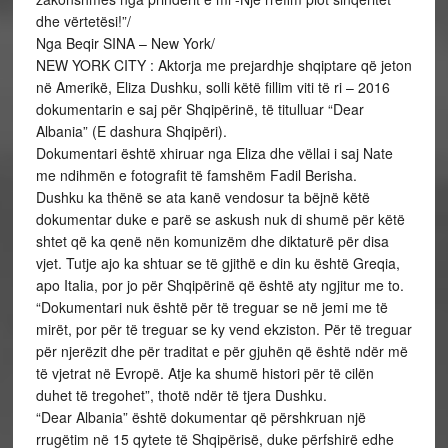
dhe vërtetësi!”/
Nga Beqir SINA – New York/
NEW YORK CITY : Aktorja me prejardhje shqiptare që jeton
në Amerikë, Eliza Dushku, solli këtë fillim viti të ri – 2016
dokumentarin e saj për Shqipërinë, të titulluar “Dear
Albania” (E dashura Shqipëri).
Dokumentari është xhiruar nga Eliza dhe vëllai i saj Nate
me ndihmën e fotografit të famshëm Fadil Berisha.
Dushku ka thënë se ata kanë vendosur ta bëjnë këtë
dokumentar duke e parë se askush nuk di shumë për këtë
shtet që ka qenë nën komunizëm dhe diktaturë për disa
vjet. Tutje ajo ka shtuar se të gjithë e din ku është Greqia,
apo Italia, por jo për Shqipërinë që është aty ngjitur me to.
“Dokumentari nuk është për të treguar se në jemi me të
mirët, por për të treguar se ky vend ekziston. Për të treguar
për njerëzit dhe për traditat e për gjuhën që është ndër më
të vjetrat në Evropë. Atje ka shumë histori për të cilën
duhet të tregohet”, thotë ndër të tjera Dushku.
“Dear Albania” është dokumentar që përshkruan një
rrugëtim në 15 qytete të Shqipërisë, duke përfshirë edhe