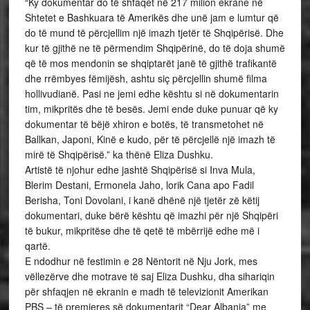
“Ky dokumentar do të shfaqet në 217 milion ekrane në
Shtetet e Bashkuara të Amerikës dhe unë jam e lumtur që
do të mund të përcjellim një imazh tjetër të Shqipërisë. Dhe
kur të gjithë ne të përmendim Shqipërinë, do të doja shumë
që të mos mendonin se shqiptarët janë të gjithë trafikantë
dhe rrëmbyes fëmijësh, ashtu siç përcjellin shumë filma
hollivudianë. Pasi ne jemi edhe kështu si në dokumentarin
tim, mikpritës dhe të besës. Jemi ende duke punuar që ky
dokumentar të bëjë xhiron e botës, të transmetohet në
Ballkan, Japoni, Kinë e kudo, për të përcjellë një imazh të
mirë të Shqipërisë.” ka thënë Eliza Dushku.
Artistë të njohur edhe jashtë Shqipërisë si Inva Mula,
Blerim Destani, Ermonela Jaho, lorik Cana apo Fadil
Berisha, Toni Dovolani, i kanë dhënë një tjetër zë këtij
dokumentari, duke bërë kështu që imazhi për një Shqipëri
të bukur, mikpritëse dhe të qetë të mbërrijë edhe më i
qartë.
E ndodhur në festimin e 28 Nëntorit në Nju Jork, mes
vëllezërve dhe motrave të saj Eliza Dushku, dha sihariqin
për shfaqjen në ekranin e madh të televizionit Amerikan
PBS – të premieres së dokumentarit “Dear Albania” me