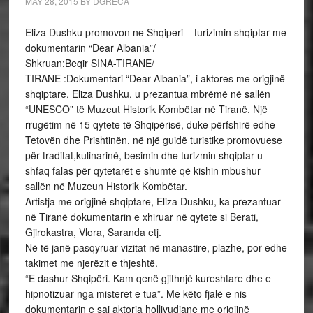
MAY 28, 2015
BY
DGRECA
Eliza Dushku promovon ne Shqiperi – turizimin shqiptar me
dokumentarin “Dear Albania”/
Shkruan:Beqir SINA-TIRANE/
TIRANE :Dokumentari “Dear Albania”, i aktores me origjinë
shqiptare, Eliza Dushku, u prezantua mbrëmë në sallën
“UNESCO” të Muzeut Historik Kombëtar në Tiranë. Një
rrugëtim në 15 qytete të Shqipërisë, duke përfshirë edhe
Tetovën dhe Prishtinën, në një guidë turistike promovuese
për traditat,kulinarinë, besimin dhe turizmin shqiptar u
shfaq falas për qytetarët e shumtë që kishin mbushur
sallën në Muzeun Historik Kombëtar.
Artistja me origjinë shqiptare, Eliza Dushku, ka prezantuar
në Tiranë dokumentarin e xhiruar në qytete si Berati,
Gjirokastra, Vlora, Saranda etj.
Në të janë pasqyruar vizitat në manastire, plazhe, por edhe
takimet me njerëzit e thjeshtë.
“E dashur Shqipëri. Kam qenë gjithnjë kureshtare dhe e
hipnotizuar nga misteret e tua”. Me këto fjalë e nis
dokumentarin e saj aktorja hollivudiane me origjinë