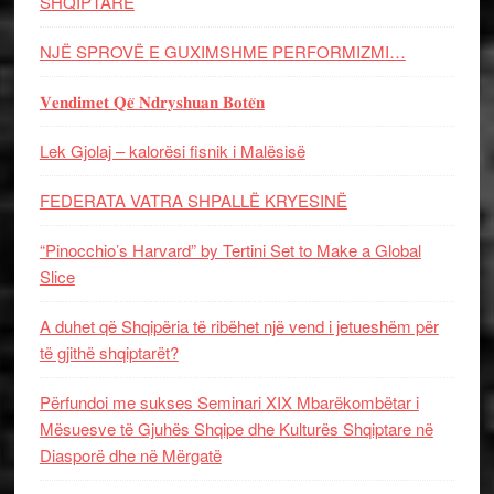
SHQIPTARE
NJË SPROVË E GUXIMSHME PERFORMIZMI…
𝐕𝐞𝐧𝐝𝐢𝐦𝐞𝐭 𝐐𝐞̈ 𝐍𝐝𝐫𝐲𝐬𝐡𝐮𝐚𝐧 𝐁𝐨𝐭𝐞̈𝐧
Lek Gjolaj – kalorësi fisnik i Malësisë
FEDERATA VATRA SHPALLË KRYESINË
“Pinocchio’s Harvard” by Tertini Set to Make a Global
Slice
A duhet që Shqipëria të ribëhet një vend i jetueshëm për
të gjithë shqiptarët?
Përfundoi me sukses Seminari XIX Mbarëkombëtar i
Mësuesve të Gjuhës Shqipe dhe Kulturës Shqiptare në
Diasporë dhe në Mërgatë