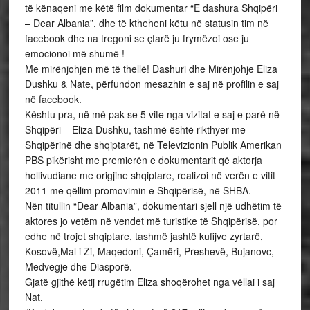
të kënaqeni me këtë film dokumentar “E dashura Shqipëri
– Dear Albania”, dhe të ktheheni këtu në statusin tim në
facebook dhe na tregoni se çfarë ju frymëzoi ose ju
emocionoi më shumë !
Me mirënjohjen më të thellë! Dashuri dhe Mirënjohje Eliza
Dushku & Nate, përfundon mesazhin e saj në profilin e saj
në facebook.
Kështu pra, në më pak se 5 vite nga vizitat e saj e parë në
Shqipëri – Eliza Dushku, tashmë është rikthyer me
Shqipërinë dhe shqiptarët, në Televizionin Publik Amerikan
PBS pikërisht me premierën e dokumentarit që aktorja
hollivudiane me origjine shqiptare, realizoi në verën e vitit
2011 me qëllim promovimin e Shqipërisë, në SHBA.
Nën titullin “Dear Albania”, dokumentari sjell një udhëtim të
aktores jo vetëm në vendet më turistike të Shqipërisë, por
edhe në trojet shqiptare, tashmë jashtë kufijve zyrtarë,
Kosovë,Mal i Zi, Maqedoni, Çamëri, Preshevë, Bujanovc,
Medvegje dhe Diasporë.
Gjatë gjithë këtij rrugëtim Eliza shoqërohet nga vëllai i saj
Nat.