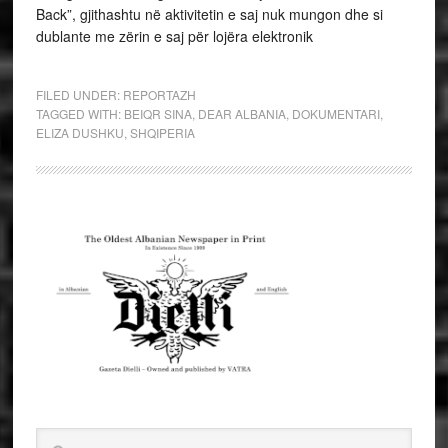
Back”, gjithashtu në aktivitetin e saj nuk mungon dhe si
dublante me zërin e saj për lojëra elektronik
FILED UNDER:
REPORTAZH
TAGGED WITH:
BEIQR SINA
,
DEAR ALBANIA
,
DOKUMENTARI
,
ELIZA DUSHKU
,
SHQIPERIA