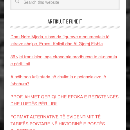
ARTIKUJT E FUNDIT
Dom Ndre Mjeda, sipas dy figurave monumentale të
letrave shqipe, Ernest Koliqit dhe At Gjergj Fishta
36 vjet tranzicion, nga ekonomia prodhuese te ekonomia
e përfitimit
A ndihmon krijimtaria në zbulimin e potencialeve të
fshehura?
PROF. AHMET QERIQI DHE EPOKA E REZISTENCЁS
DHE LUFTЁS PЁR LIRI!
FORMAT ALTERNATIVE TË EVIDENTIMIT TË
TARIFËS POSTARE NË HISTORINË E POSTËS