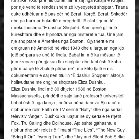
turistike. Aktorja e nis udhëtimin e saj nga Kalaja e Krujës,
por një vend të rëndësishëm zë kryeqyeteti shqiptar, Tirana
duke udhëtuar më pas për në Berat, Korçë, Berat, Shkodër
dhe pa harruar bukuritë e bregdetit, të cilat i quan të
mrekullueshme.“E dashur Shqipëri. Kam qenë gjithnjë
kureshtare dhe e hipnotizuar nga misteret e tua. Unë jam
një shqiptare e Amerikës nga Bostoni. Gjyshërit e mi
emigruan në Amerikë në vitet 1940 dhe u larguan nga kjo
jetë përpara se unë të lindja. Babai im më ka mësuar të
jem krenare për gjakun tim shqiptar dhe tani është koha
për mua që të zbulojë përse-ne”, me këto fjalë e nis
dokumentarin e saj nën titullin “E dashur Shqipëri” aktorja
hollivudiane me origjinë shqiptare Eliza Dushku.
Eliza Dushku lindi më 30 dhjetor 1980 në Boston,
Massachusetts, prindërit e sajn janë profesorë universiteti,
babai është nga korça , ndërsa nëna daneze.Ajo u bë e
njohur me rolin Faith në TV serinë “Buffy” dhe nga seriali
televiziv “Angel”. Dushku ka luajtur në dy seriale të rrjetit
Fox, Tru Calling dhe Dollhouse. Ajo është gjithashtu e
njohur dhe për rolet në filma si “True Lies”, “The New Guy”,
“Bring it On”, “wrong Turn”, dhe “Jay and Silent Bob Strike