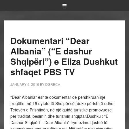
Dokumentari “Dear
Albania” (“E dashur
Shqipëri”) e Eliza Dushkut
shfaqet PBS TV
JANUARY 5, 2016
BY
DGRECA
“Dear Albania” është dokumentar që përshkruan një
rrugëtim në 15 qytete të Shqipërisë, duke përfshirë edhe
Tetovën e Prishtinën, në një guidë turistike promovuese
për traditat, besimin dhe turizmin shqiptar.Dushku : “E
Dashur Shqipëri – Dear Albania” frymezimet jashtë të
zakonshmes nga prindërit e mi -Një rrëfim plot sinqeritet