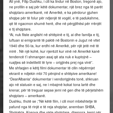
Ati ynë, Filip Dushku, i cili ka lindur në Boston, tregonë ajo,
ne profilin e saj për këtë dokumentar, një brez nga të parët
shqiptaro-amerikanë, në Amerikë, e ka përdorur gjuhen
shqipe për të folur për ndjenjë të vogël, e të padukshme,
që të ngacmon shumë herë, dhe në përgjithësi për rrënjët
e tij shqiptare.
“Ai, nuk fliste anglisht në shtëpinë e tij, ai dhe familja e tij,
luftuan si emigrantë të paktë në Bostonin e Jugut në vitet
1940 dhe 50-ta, kur erdhi në Amerikë, për një jetë më të
mirë . Në një kohë, kur njerëzit kur vinë në Amerikë kanë
tendencë t’i shmangen asaj që ata nuk e kuptojnë –
ruajtjes së indetitetit të tyre – origjinës prej nga vinë”.
Me shfaqjen e këtij filmi dokumentar të cilin nëpërmjet
ekranit e ndjekin mbi 70 përqind e shtëpive amerikane!
“DearAlbania” dokumentar i vendorigjinës tonë, shkruan
ajo në statusin e saj, ne i mbajmë kokat tona lartë dhe
krenar, për të treguar sepse jemi në gen dhe të përjetshëm
shqiptaro – amerikanë.
Dushku, thotë se ;”Në këtë film, i cili mori mbështetje të
pafund nga të rinjë e të reja shqiptar, anemban SHBA,
Shqipëria, Kosova dhe viste shqiptare, diaspora, kemi për