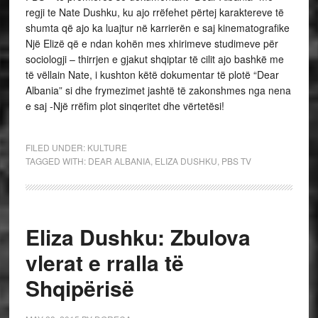
regji te Nate Dushku, ku ajo rrëfehet përtej karaktereve të
shumta që ajo ka luajtur në karrierën e saj kinematografike
Një Elizë që e ndan kohën mes xhirimeve studimeve për
sociologji – thirrjen e gjakut shqiptar të cilit ajo bashkë me
të vëllain Nate, i kushton këtë dokumentar të plotë “Dear
Albania” si dhe frymezimet jashtë të zakonshmes nga nena
e saj -Një rrëfim plot sinqeritet dhe vërtetësi!
FILED UNDER:
KULTURE
TAGGED WITH:
DEAR ALBANIA
,
ELIZA DUSHKU
,
PBS TV
Eliza Dushku: Zbulova
vlerat e rralla të
Shqipërisë