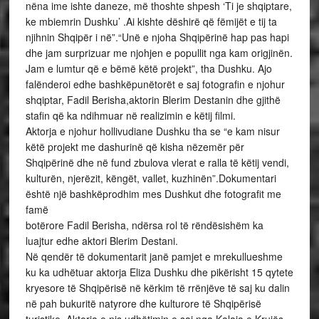
nëna ime ishte daneze, më thoshte shpesh ‘Ti je shqiptare,
ke mbiemrin Dushku’ .Ai kishte dëshirë që fëmijët e tij ta
njihnin Shqipër i në”.“Unë e njoha Shqipërinë hap pas hapi
dhe jam surprizuar me njohjen e popullit nga kam origjinën.
Jam e lumtur që e bëmë këtë projekt”, tha Dushku. Ajo
falënderoi edhe bashkëpunëtorët e saj fotografin e njohur
shqiptar, Fadil Berisha,aktorin Blerim Destanin dhe gjithë
stafin që ka ndihmuar në realizimin e këtij filmi.
Aktorja e njohur hollivudiane Dushku tha se “e kam nisur
këtë projekt me dashurinë që kisha nëzemër për
Shqipërinë dhe në fund zbulova vlerat e ralla të këtij vendi,
kulturën, njerëzit, këngët, vallet, kuzhinën”.Dokumentari
është një bashkëprodhim mes Dushkut dhe fotografit me
famë
botërore Fadil Berisha, ndërsa rol të rëndësishëm ka
luajtur edhe aktori Blerim Destani.
Në qendër të dokumentarit janë pamjet e mrekullueshme
ku ka udhëtuar aktorja Eliza Dushku dhe pikërisht 15 qytete
kryesore të Shqipërisë në kërkim të rrënjëve të saj ku dalin
në pah bukuritë natyrore dhe kulturore të Shqipërisë