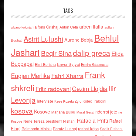
TAGS
arben llalla
alfons Grishaj
Anton Cefa
asllan
albano kolonjari
Behlul
Astrit Lulushi
Aurenc Bebja
Bushati
Jashari
dalip greca
Beqir Sina
Elida
Buçpapaj
Enver Bytyci
Elmi Berisha
Ermira Babamusta
Frank
Eugjen Merlika
Fahri Xharra
shkreli
Ilir
Gezim Llojdia
Fritz radovani
Levonja
Interviste
Kolec Traboini
Keze Kozeta Zylo
kosova
Kosove
nderroi jete
Marjana Bulku
ne
Murat Gecaj
Rafaela Prifti
Rafael
Nene Tereza
Kosove
presidenti Nishani
Floqi
Raimonda Moisiu
Ramiz Lushaj
reshat kripa
Sadik Elshani