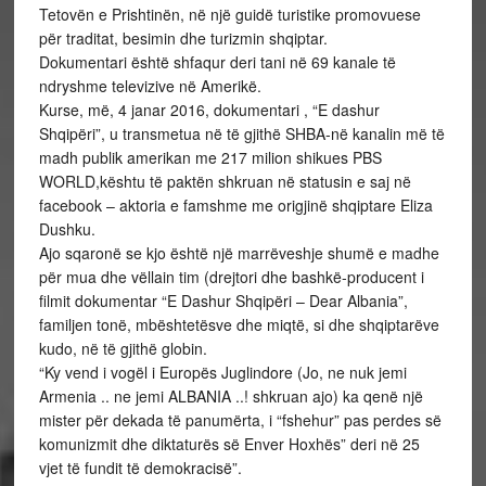
Tetovën e Prishtinën, në një guidë turistike promovuese
për traditat, besimin dhe turizmin shqiptar.
Dokumentari është shfaqur deri tani në 69 kanale të
ndryshme televizive në Amerikë.
Kurse, më, 4 janar 2016, dokumentari , “E dashur
Shqipëri”, u transmetua në të gjithë SHBA-në kanalin më të
madh publik amerikan me 217 milion shikues PBS
WORLD,kështu të paktën shkruan në statusin e saj në
facebook – aktoria e famshme me origjinë shqiptare Eliza
Dushku.
Ajo sqaronë se kjo është një marrëveshje shumë e madhe
për mua dhe vëllain tim (drejtori dhe bashkë-producent i
filmit dokumentar “E Dashur Shqipëri – Dear Albania”,
familjen tonë, mbështetësve dhe miqtë, si dhe shqiptarëve
kudo, në të gjithë globin.
“Ky vend i vogël i Europës Juglindore (Jo, ne nuk jemi
Armenia .. ne jemi ALBANIA ..! shkruan ajo) ka qenë një
mister për dekada të panumërta, i “fshehur” pas perdes së
komunizmit dhe diktaturës së Enver Hoxhës” deri në 25
vjet të fundit të demokracisë”.