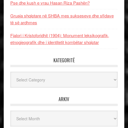
Pse dhe kush e vrau Hasan Riza Pashën?
Gruaja shqiptare në SHBA mes sukseseve dhe sfidave
të së ardhmes
Fjalori i Kristoforidhit (1904): Monument leksikografik,
etnogjeografik dhe i identitetit kombëtar shqiptar
KATEGORITË
Kategoritë
ARKIV
Arkiv