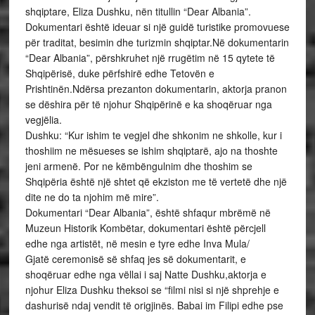
shqiptare, Eliza Dushku, nën titullin “Dear Albania”.
Dokumentari është ideuar si një guidë turistike promovuese
për traditat, besimin dhe turizmin shqiptar.Në dokumentarin
“Dear Albania”, përshkruhet një rrugëtim në 15 qytete të
Shqipërisë, duke përfshirë edhe Tetovën e
Prishtinën.Ndërsa prezanton dokumentarin, aktorja pranon
se dëshira për të njohur Shqipërinë e ka shoqëruar nga
vegjëlia.
Dushku: “Kur ishim te vegjel dhe shkonim ne shkolle, kur i
thoshiim ne mësueses se ishim shqiptarë, ajo na thoshte
jeni armenë. Por ne këmbëngulnim dhe thoshim se
Shqipëria është një shtet që ekziston me të vertetë dhe një
dite ne do ta njohim më mire”.
Dokumentari “Dear Albania”, është shfaqur mbrëmë në
Muzeun Historik Kombëtar, dokumentari është përcjell
edhe nga artistët, në mesin e tyre edhe Inva Mula/
Gjatë ceremonisë së shfaq jes së dokumentarit, e
shoqëruar edhe nga vëllai i saj Natte Dushku,aktorja e
njohur Eliza Dushku theksoi se “filmi nisi si një shprehje e
dashurisë ndaj vendit të origjinës. Babai im Filipi edhe pse