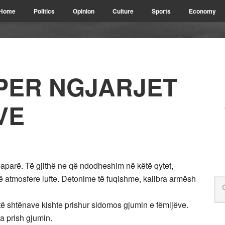
Home
Politics
Opinion
Culture
Sports
Economy
 PER NGJARJET
VE
parë. Të gjithë ne që ndodheshim në këtë qytet,
ë atmosfere lufte. Detonime të fuqishme, kalibra armësh
 të shtënave kishte prishur sidomos gjumin e fëmijëve.
ua prish gjumin.