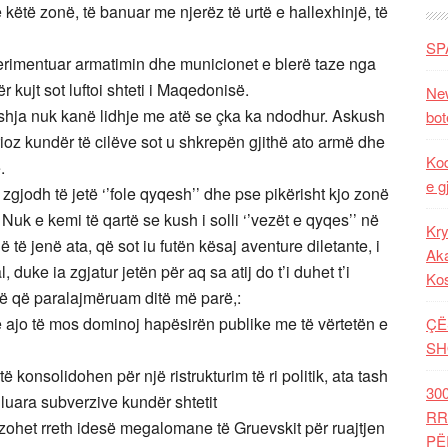
 këtë zonë, të banuar me njerëz të urtë e hallexhinjë, të
SP
erimentuar armatimin dhe municionet e blerë taze nga
 kujt sot luftoi shteti i Maqedonisë.
New
eshja nuk kanë lidhje me atë se çka ka ndodhur. Askush
bot
rioz kundër të cilëve sot u shkrepën gjithë ato armë dhe
Kod
.
e g
gjodh të jetë ‘’fole qyqesh’’ dhe pse pikërisht kjo zonë
Nuk e kemi të qartë se kush i solli ‘’vezët e qyqes’’ në
Kry
 të jenë ata, që sot iu futën kësaj aventure diletante, i
Aka
 duke ia zgjatur jetën për aq sa atij do t’i duhet t’i
Ko
atë që paralajmëruam ditë më parë,:
 ajo të mos dominoj hapësirën publike me të vërtetën e
ÇË
SH
ë konsolidohen për një ristrukturim të ri politik, ata tash
30
luara subverzive kundër shtetit
RR
ohet rreth idesë megalomane të Gruevskit për ruajtjen
PË