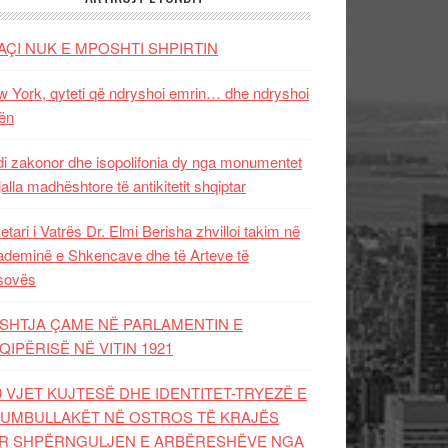
AÇI NUK E MPOSHTI SHPIRTIN
 York, qyteti që ndryshoi emrin… dhe ndryshoi
ën
i zakonor dhe isopolifonia dy nga monumentet
jalla madhështore të antikitetit shqiptar
etari i Vatrës Dr. Elmi Berisha zhvilloi takim në
deminë e Shkencave dhe të Arteve të
sovës
SHTJA ÇAME NË PARLAMENTIN E
QIPËRISË NË VITIN 1921
0 VJET KUJTESË DHE IDENTITET-TRYEZË E
UMBULLAKËT NË OSTROS TË KRAJËS
R SHPËRNGULJEN E ARBËRESHËVE NGA