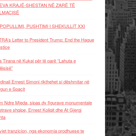
EVA KRAJË-SHESTAN NË ZARË TË
LMACISË
POPULLIMI, PUSHTIMI I SHEKULLIT XXI
RA’s Letter to President Trump: End the Hague
ustice
 Tirana në Kukaj për të parë “Lahuta e
ësisë”
dinali Ernest Simoni rikthehet si dëshmitar në
gun e Spaçit
 Ndre Mjeda, sipas dy figurave monumentale
letrave shqipe, Ernest Koliqit dhe At Gjergj
hta
vjet tranzicion, nga ekonomia prodhuese te