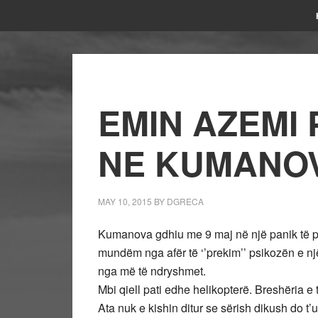
EMIN AZEMI
NE KUMANO
MAY 10, 2015
BY
DGRECA
Kumanova gdhiu me 9 maj në një panik të pa
mundëm nga afër të ‘’prekim’’ psikozën e nj
nga më të ndryshmet.
Mbi qiell pati edhe helikopterë. Breshëria e
Ata nuk e kishin ditur se sërish dikush do t’