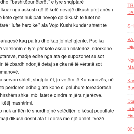
he ‘’bashkëpunëtorët’’ e tyre shqiptarë
TR
zikuar nga askush që të ketë nevojë dikush prej anësh
DA
në këtë qytet nuk pati nevojë që dikush të futet në
farë ‘’lufte heroike’’ ala Vojo Kushi kundër shtetit të
SH
VAT
araqesë kaq pa tru dhe kaq jointeligjente. Pse ka
Inj
ë versionin e tyre për këtë aksion misterioz, ndërkohë
qiptarëve, madje edhe nga ata që supozohet se sot
Nga
n të zbardh ndonjë detaj se çka në të vërtetë sot
Mal
Kumanovë.
a servon shteti, shqiptarët, jo vetëm të Kumanovës, në
Kar
do të përdoren edhe gjatë kohë si pëluhurë toreadorësh
Bur
hirshëm shkel mbi fatet e qindra mijëra njerëzve.
Dom
 këtij mashtrimi.
të 
nuk arritën të shurdhojnë vetëdijën e kësaj popullate
Fis
aji dikush deshi ata t’i qeras me një omlet ‘’vezë
36 