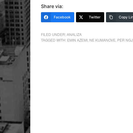
Share via:
Facebook
Twitter
Copy Li
FILED UNDER:
ANALIZA
TAGGED WITH:
EMIN AZEMI
,
NE KUMANOVE
,
PER NGJ