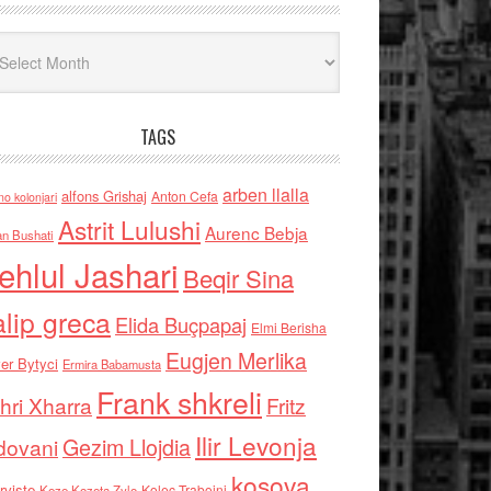
iv
TAGS
arben llalla
alfons Grishaj
Anton Cefa
no kolonjari
Astrit Lulushi
Aurenc Bebja
an Bushati
ehlul Jashari
Beqir Sina
alip greca
Elida Buçpapaj
Elmi Berisha
Eugjen Merlika
er Bytyci
Ermira Babamusta
Frank shkreli
hri Xharra
Fritz
Ilir Levonja
Gezim Llojdia
dovani
kosova
rviste
Kolec Traboini
Keze Kozeta Zylo