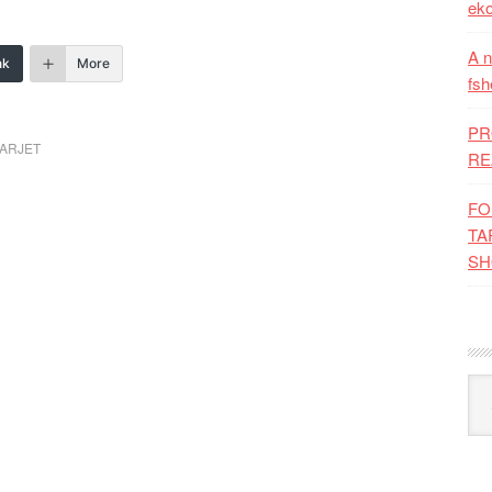
eko
A n
nk
More
fsh
PR
ARJET
RE
FO
TA
SH
Kat