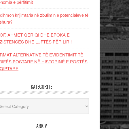
nomia e përfitimit
dihmon krijimtaria në zbulimin e potencialeve të
ehura?
OF. AHMET QERIQI DHE EPOKA E
ZISTENCЁS DHE LUFTЁS PЁR LIRI!
RMAT ALTERNATIVE TË EVIDENTIMIT TË
RIFËS POSTARE NË HISTORINË E POSTËS
QIPTARE
KATEGORITË
egoritë
ARKIV