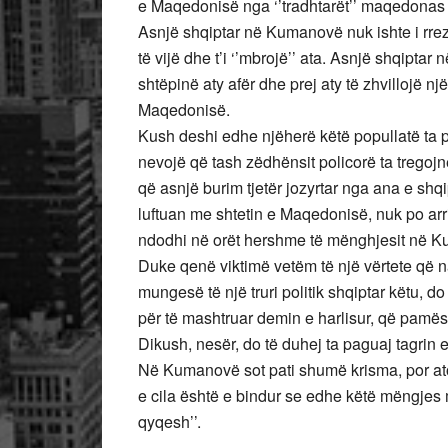
e Maqedonisë nga ‘’tradhtarët’’ maqedonas d
Asnjë shqiptar në Kumanovë nuk ishte i rre
të vijë dhe t’i ‘’mbrojë’’ ata. Asnjë shqiptar 
shtëpinë aty afër dhe prej aty të zhvillojë një
Maqedonisë.
Kush deshi edhe njëherë këtë popullatë ta p
nevojë që tash zëdhënsit policorë ta tregojn
që asnjë burim tjetër jozyrtar nga ana e sh
luftuan me shtetin e Maqedonisë, nuk po arri
ndodhi në orët hershme të mënghjesit në 
Duke qenë viktimë vetëm të një vërtete që n
mungesë të një truri politik shqiptar këtu, 
për të mashtruar demin e harlisur, që pamës
Dikush, nesër, do të duhej ta paguaj tagrin e
Në Kumanovë sot pati shumë krisma, por ato 
e cila është e bindur se edhe këtë mëngjes m
qyqesh’’.