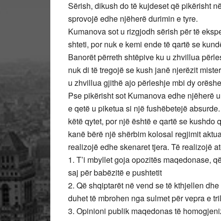
Sërish, dikush do të kujdeset që pikërisht në
sprovojë edhe njëherë durimin e tyre.
Kumanova sot u rizgjodh sërish për të eksp
shteti, por nuk e kemi ende të qartë se kundër
Banorët përreth shtëpive ku u zhvillua përl
nuk di të tregojë se kush janë njerëzit miste
u zhvillua gjithë ajo përleshje mbi dy orëshe
Pse pikërisht sot Kumanova edhe njëherë u z
e qetë u piketua si një fushëbetejë absurde. 
këtë qytet, por një është e qartë se kushdo që
kanë bërë një shërbim kolosal regjimit aktual,
realizojë edhe skenaret tjera. Të realizojë 
1. T’i mbyllet goja opozitës maqedonase, që
saj për babëzitë e pushtetit
2. Që shqiptarët në vend se të kthjellen dhe t
duhet të mbrohen nga sulmet për vepra e tril
3. Opinioni publik maqedonas të homogjeniz