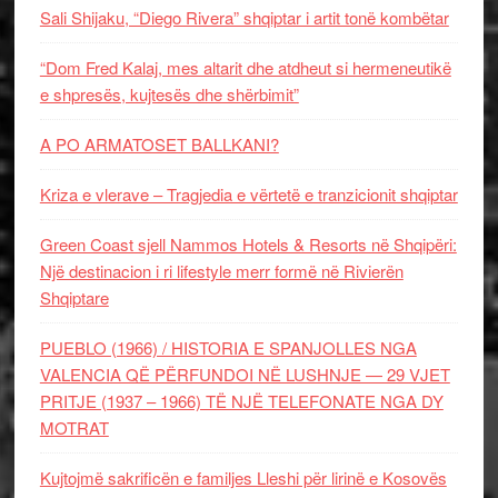
Sali Shijaku, “Diego Rivera” shqiptar i artit tonë kombëtar
“Dom Fred Kalaj, mes altarit dhe atdheut si hermeneutikë
e shpresës, kujtesës dhe shërbimit”
A PO ARMATOSET BALLKANI?
Kriza e vlerave – Tragjedia e vërtetë e tranzicionit shqiptar
Green Coast sjell Nammos Hotels & Resorts në Shqipëri:
Një destinacion i ri lifestyle merr formë në Rivierën
Shqiptare
PUEBLO (1966) / HISTORIA E SPANJOLLES NGA
VALENCIA QË PËRFUNDOI NË LUSHNJE — 29 VJET
PRITJE (1937 – 1966) TË NJË TELEFONATE NGA DY
MOTRAT
Kujtojmë sakrificën e familjes Lleshi për lirinë e Kosovës