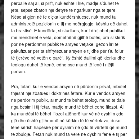
përballë saj ai, si prift, nuk është i lirë, madje s’duhet të
jetë, sepse zbaton një detyrë të ngarkuar nga të tjerë.
Nëse ai gjen në fe diçka kundërshtuese, nuk mund ta
administrojë pozicionin e tij me ndërgjegje, kështu që duhet
ta braktisë. E kundërta, si studiues, kur i drejtohet publikut
me mendimet e veta, domethënë gjithë botës, pra si klerik
por në përdorimin publik të arsyes vetjake, gëzon liri të
pakufizuar për ta shfrytëzuar arsyen e tij dhe për t’iu folur
të tjerëve në vetën e parë”. Ky është dallimi që kleriku dhe
teologu duhet të kenë, edhe pse mund të jenë i njëjti
person.
Pra, fetari, kur e vendos arsyen në përdorim privat, mbetet
thjesht një zbatues i doktrinës fetare. Kur e vendos arsyen
në përdorim publik, ai mund të bëhet teolog, mund të dalë
nga besimi i tij fetar, madje mund të bëhet edhe filozof. Ai
ka mundësi të bëhet filozof atëherë kur vë në dyshim çdo
gjë dhe është gjithmonë në kërkim të të vërtetave, duke
lënë sërish hapësirë për dyshim në çdo të vërtetë që mund
të zbulojë. Fetari nuk mund ta vërë në dyshim fenë e tij për