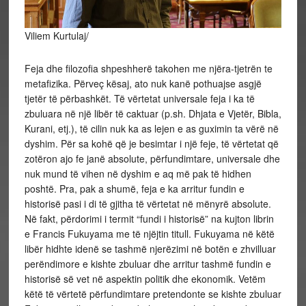
Viliem Kurtulaj/
Feja dhe filozofia shpeshherë takohen me njëra-tjetrën te
metafizika. Përveç kësaj, ato nuk kanë pothuajse asgjë
tjetër të përbashkët. Të vërtetat universale feja i ka të
zbuluara në një libër të caktuar (p.sh. Dhjata e Vjetër, Bibla,
Kurani, etj.), të cilin nuk ka as lejen e as guximin ta vërë në
dyshim. Për sa kohë që je besimtar i një feje, të vërtetat që
zotëron ajo fe janë absolute, përfundimtare, universale dhe
nuk mund të vihen në dyshim e
aq më pak të hidhen
poshtë. Pra, pak a shumë, feja e ka arritur fundin e
historisë pasi i di të gjitha të vërtetat në mënyrë absolute.
Në fakt, përdorimi i termit “fundi i historisë” na kujton librin
e Francis Fukuyama me të njëjtin titull. Fukuyama në këtë
libër hidhte idenë se tashmë njerëzimi në botën e zhvilluar
perëndimore e kishte zbuluar dhe arritur tashmë fundin e
historisë së vet në aspektin politik dhe ekonomik. Vetëm
këtë të vërtetë përfundimtare pretendonte se kishte zbuluar