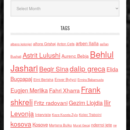
Arkiv
TAGS
arben llalla
alfons Grishaj
Anton Cefa
asllan
albano kolonjari
Behlul
Astrit Lulushi
Aurenc Bebja
Bushati
Jashari
dalip greca
Beqir Sina
Elida
Buçpapaj
Enver Bytyci
Elmi Berisha
Ermira Babamusta
Frank
Eugjen Merlika
Fahri Xharra
shkreli
Ilir
Gezim Llojdia
Fritz radovani
Levonja
Interviste
Kolec Traboini
Keze Kozeta Zylo
kosova
Kosove
nderroi jete
Marjana Bulku
ne
Murat Gecaj