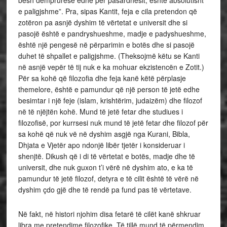
bësh dëmprurëse edhe për pasardhësit, është absolutisht
e paligjshme”. Pra, sipas Kantit, feja e cila pretendon që
zotëron pa asnjë dyshim të vërtetat e universit dhe si
pasojë është e pandryshueshme, madje e padyshueshme,
është një pengesë në përparimin e botës dhe si pasojë
duhet të shpallet e paligjshme. (Theksojmë këtu se Kanti
në asnjë vepër të tij nuk e ka mohuar ekzistencën e Zotit.)
Për sa kohë që filozofia dhe feja kanë këtë përplasje
themelore, është e pamundur që një person të jetë edhe
besimtar i një feje (islam, krishtërim, judaizëm) dhe filozof
në të njëjtën kohë. Mund të jetë fetar dhe studiues i
filozofisë, por kurrsesi nuk mund të jetë fetar dhe filozof për
sa kohë që nuk vë në dyshim asgjë nga Kurani, Bibla,
Dhjata e Vjetër apo ndonjë libër tjetër i konsideruar i
shenjtë. Dikush që i di të vërtetat e botës, madje dhe të
universit, dhe nuk guxon t’i vërë në dyshim ato, e ka të
pamundur të jetë filozof, detyra e të cilit është të vërë në
dyshim çdo gjë dhe të rendë pa fund pas të vërtetave.
Në fakt, në histori njohim disa fetarë të cilët kanë shkruar
libra me pretendime filozofike. Të tillë mund të përmendim