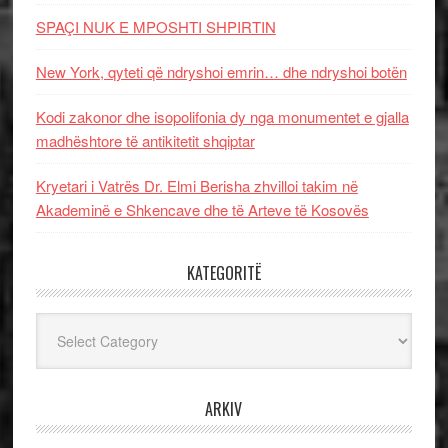
SPAÇI NUK E MPOSHTI SHPIRTIN
New York, qyteti që ndryshoi emrin… dhe ndryshoi botën
Kodi zakonor dhe isopolifonia dy nga monumentet e gjalla
madhështore të antikitetit shqiptar
Kryetari i Vatrës Dr. Elmi Berisha zhvilloi takim në
Akademinë e Shkencave dhe të Arteve të Kosovës
KATEGORITË
Kategoritë
ARKIV