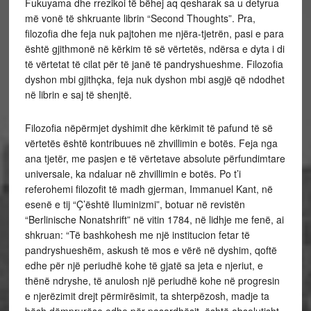
Fukuyama dhe rrezikoi të bëhej aq qesharak sa u detyrua
më vonë të shkruante librin “Second Thoughts”. Pra,
filozofia dhe feja nuk pajtohen me njëra-tjetrën, pasi e para
është gjithmonë në kërkim të së vërtetës, ndërsa e dyta i di
të vërtetat të cilat për të janë të pandryshueshme. Filozofia
dyshon mbi gjithçka, feja nuk dyshon mbi asgjë që ndodhet
në librin e saj të shenjtë.
Filozofia nëpërmjet dyshimit dhe kërkimit të pafund të së
vërtetës është kontribuues në zhvillimin e botës. Feja nga
ana tjetër, me pasjen e të vërtetave absolute përfundimtare
universale, ka ndaluar në zhvillimin e botës. Po t’i
referohemi filozofit të madh gjerman, Immanuel Kant, në
esenë e tij “Ç’është Iluminizmi”, botuar në revistën
“Berlinische Nonatshrift” në vitin 1784, në lidhje me fenë, ai
shkruan: “Të bashkohesh me një institucion fetar të
pandryshueshëm, askush të mos e vërë në dyshim, qoftë
edhe për një periudhë kohe të gjatë sa jeta e njeriut, e
thënë ndryshe, të anulosh një periudhë kohe në progresin
e njerëzimit drejt përmirësimit, ta shterpëzosh, madje ta