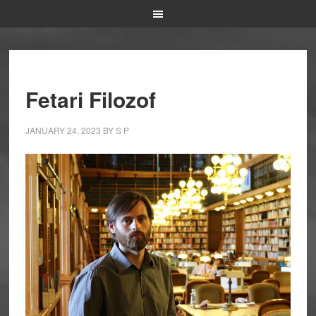
Fetari Filozof
JANUARY 24, 2023
BY
S P