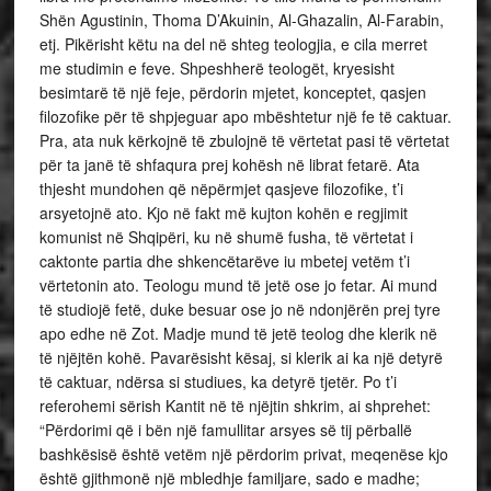
Shën Agustinin, Thoma D’Akuinin, Al-Ghazalin, Al-Farabin,
etj. Pikërisht këtu na del në shteg teologjia, e cila merret
me studimin e feve. Shpeshherë teologët, kryesisht
besimtarë të një feje, përdorin mjetet, konceptet, qasjen
filozofike për të shpjeguar apo mbështetur një fe të caktuar.
Pra, ata nuk kërkojnë të zbulojnë të vërtetat pasi të vërtetat
për ta janë të shfaqura prej kohësh në librat fetarë. Ata
thjesht mundohen që nëpërmjet qasjeve filozofike, t’i
arsyetojnë ato. Kjo në fakt më kujton kohën e regjimit
komunist në Shqipëri, ku në shumë fusha, të vërtetat i
caktonte partia dhe shkencëtarëve iu mbetej vetëm t’i
vërtetonin ato. Teologu mund të jetë ose jo fetar. Ai mund
të studiojë fetë, duke besuar ose jo në ndonjërën prej tyre
apo edhe në Zot. Madje mund të jetë teolog dhe klerik në
të njëjtën kohë. Pavarësisht kësaj, si klerik ai ka një detyrë
të caktuar, ndërsa si studiues, ka detyrë tjetër. Po t’i
referohemi sërish Kantit në të njëjtin shkrim, ai shprehet:
“Përdorimi që i bën një famullitar arsyes së tij përballë
bashkësisë është vetëm një përdorim privat, meqenëse kjo
është gjithmonë një mbledhje familjare, sado e madhe;