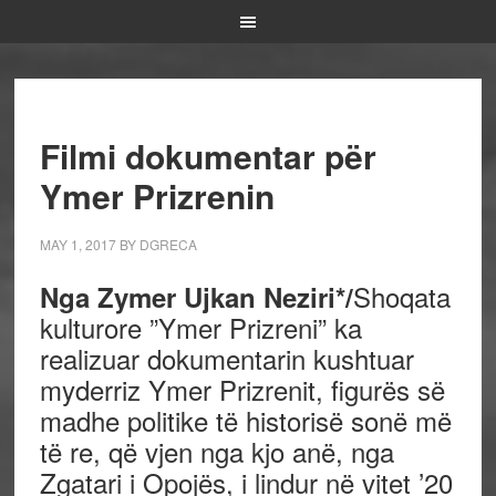
Filmi dokumentar për
Ymer Prizrenin
MAY 1, 2017
BY
DGRECA
Shoqata
Nga Zymer Ujkan Neziri*/
kulturore ”Ymer Prizreni” ka
realizuar dokumentarin kushtuar
myderriz Ymer Prizrenit, figurës së
madhe politike të historisë sonë më
të re, që vjen nga kjo anë, nga
Zgatari i Opojës, i lindur në vitet ’20