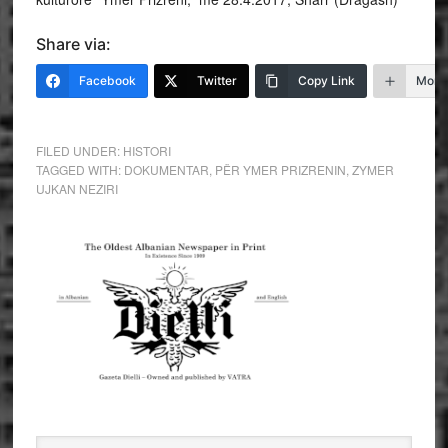
Share via:
Facebook
Twitter
Copy Link
More
FILED UNDER:
HISTORI
TAGGED WITH:
DOKUMENTAR
,
PËR YMER PRIZRENIN
,
ZYMER
UJKAN NEZIRI