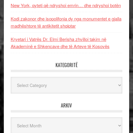
New York, qyteti që ndryshoi emrin… dhe ndryshoi botën
Kodi zakonor dhe isopolifonia dy nga monumentet e gjalla
madhështore të antikitetit shqiptar
Kryetari i Vatrës Dr. Elmi Berisha zhvilloi takim në
Akademinë e Shkencave dhe të Arteve të Kosovës
KATEGORITË
Kategoritë
ARKIV
Arkiv