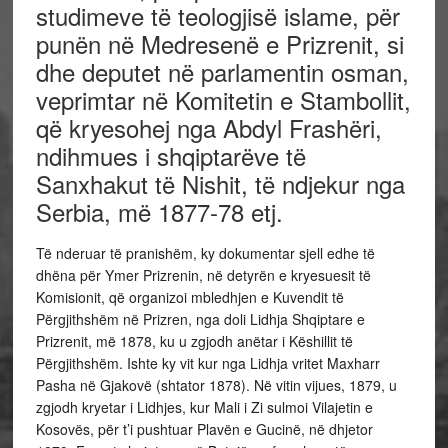
studimeve të teologjisë islame, për
punën në Medresenë e Prizrenit, si
dhe deputet në parlamentin osman,
veprimtar në Komitetin e Stambollit,
që kryesohej nga Abdyl Frashëri,
ndihmues i shqiptarëve të
Sanxhakut të Nishit, të ndjekur nga
Serbia, më 1877-78 etj.
Të nderuar të pranishëm, ky dokumentar sjell edhe të
dhëna për Ymer Prizrenin, në detyrën e kryesuesit të
Komisionit, që organizoi mbledhjen e Kuvendit të
Përgjithshëm në Prizren, nga doli Lidhja Shqiptare e
Prizrenit, më 1878, ku u zgjodh anëtar i Këshillit të
Përgjithshëm. Ishte ky vit kur nga Lidhja vritet Maxharr
Pasha në Gjakovë (shtator 1878). Në vitin vijues, 1879, u
zgjodh kryetar i Lidhjes, kur Mali i Zi sulmoi Vilajetin e
Kosovës, për t’i pushtuar Plavën e Gucinë, në dhjetor