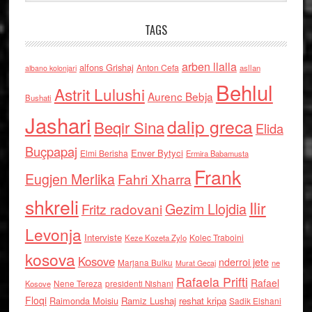
TAGS
arben llalla
alfons Grishaj
Anton Cefa
asllan
albano kolonjari
Behlul
Astrit Lulushi
Aurenc Bebja
Bushati
Jashari
dalip greca
Beqir Sina
Elida
Buçpapaj
Enver Bytyci
Elmi Berisha
Ermira Babamusta
Frank
Eugjen Merlika
Fahri Xharra
shkreli
Ilir
Gezim Llojdia
Fritz radovani
Levonja
Interviste
Kolec Traboini
Keze Kozeta Zylo
kosova
Kosove
nderroi jete
Marjana Bulku
ne
Murat Gecaj
Rafaela Prifti
Rafael
Nene Tereza
Kosove
presidenti Nishani
Floqi
Raimonda Moisiu
Ramiz Lushaj
reshat kripa
Sadik Elshani