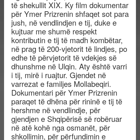
të shekullit XIX. Ky film dokumentar
për Ymer Prizrenin shfaqet sot para
jush, në vendlindjen e tij, duke e
kujtuar me shumë respekt
kontributin e tij të madh kombëtar,
në prag të 200-vjetorit të lindjes, po
edhe të përvjetorit të vdekjes së
dhunshme në Ulqin. Aty është varri
i tij, mirë i ruajtur. Gjendet në
varrezat e familjes Mollabeqiri.
Dokumentari për Ymer Prizrenin
paraqet të dhëna për rininë e tij të
hershme në vendlindje, për
gjendjen e Shqipërisë së robëruar
në atë kohë nga osmanët, për
shkollimin, për përfundimin e