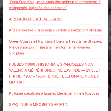
“Dom Fred Kalaj, mes altarit dhe atdheut si hermeneutikë
e shpresës, kujtesës dhe shërbimit”
A PO ARMATOSET BALLKANI?
Kriza e vlerave – Tragjedia e vërtetë e tranzicionit shqiptar
Green Coast sjell Nammos Hotels & Resorts në Shqipëri:
Një destinacion i ri lifestyle merr formë në Rivierën
Shqiptare
PUEBLO (1966) / HISTORIA E SPANJOLLES NGA
VALENCIA QË PËRFUNDOI NË LUSHNJE — 29 VJET
PRITJE (1937 – 1966) TË NJË TELEFONATE NGA DY
MOTRAT
Kujtojmë sakrificën e familjes Lleshi për lirinë e Kosovës
SPAÇI NUK E MPOSHTI SHPIRTIN