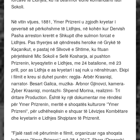
Sokoli.
Në vitin vijues, 1881, Ymer Prizreni u zgjodh kryetar i
qeverisë së përkohshme të Lidhjes, në kohën kur Dervish
Pasha arreston krerët e Shkupit dhe sulmon forcat e
Lidhjes. Pas thyerjes së qëndresës heroike në Grykë të
Kaçanikut, e pastaj në Slivovë e Shtime, ku fituan
përjetësinë Mic Sokoli e Sefë Kosharja, ai pushton
Prizrenin, kryeqytetin e Lidhjes, me 24 batalione, më 23
prill, por as Lidhja e as kryetari i saj nuk u nënshtruan. Ekipi
i filmit e kreu si duhet punën: regjia- Arbër Krasniqi,
narrator- Besart Galica, muzika- Arbnor Gjinovci, kamera-
Zyber Krasniqi, montazhi- Shpend Morina, realizimi- Tri
dritare Production. Është ky një dokumentar me rëndësi
për Ymer Prizrenin, meritë e shoqatës kulturore ”Ymer
Prizreni”, për udhëheqësin e shquar të Lëvizjes Kombëtare
dhe kryetarin e Lidhjes Shqiptare të Prizrenit.
*Fjalë rasti në përurimin e filmit, organizuar nga shoqata
kulturore ”Ymer Prizreni,” më 28.4.2017, Sharr (Dragash)