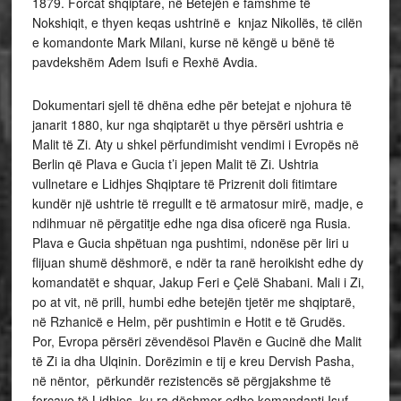
1879. Forcat shqiptare, në Betejën e famshme të
Nokshiqit, e thyen keqas ushtrinë e knjaz Nikollës, të cilën
e komandonte Mark Milani, kurse në këngë u bënë të
pavdekshëm Adem Isufi e Rexhë Avdia.
Dokumentari sjell të dhëna edhe për betejat e njohura të
janarit 1880, kur nga shqiptarët u thye përsëri ushtria e
Malit të Zi. Aty u shkel përfundimisht vendimi i Evropës në
Berlin që Plava e Gucia t’i jepen Malit të Zi. Ushtria
vullnetare e Lidhjes Shqiptare të Prizrenit doli fitimtare
kundër një ushtrie të rregullt e të armatosur mirë, madje, e
ndihmuar në përgatitje edhe nga disa oficerë nga Rusia.
Plava e Gucia shpëtuan nga pushtimi, ndonëse për liri u
flijuan shumë dëshmorë, e ndër ta ranë heroikisht edhe dy
komandatët e shquar, Jakup Feri e Çelë Shabani. Mali i Zi,
po at vit, në prill, humbi edhe betejën tjetër me shqiptarë,
në Rzhanicë e Helm, për pushtimin e Hotit e të Grudës.
Por, Evropa përsëri zëvendësoi Plavën e Gucinë dhe Malit
të Zi ia dha Ulqinin. Dorëzimin e tij e kreu Dervish Pasha,
në nëntor, përkundër rezistencës së përgjakshme të
forcave të Lidhjes, ku ra dëshmor edhe komandanti Isuf