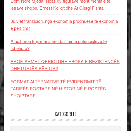
Dom Ndre Mjeda, sipas dy figurave monumentale të
letrave shqipe, Ernest Koliqit dhe At Gjergj Fishta
36 vjet tranzicion, nga ekonomia prodhuese te ekonomia
e përfitimit
A ndihmon krijimtaria në zbulimin e potencialeve të
fshehura?
PROF. AHMET QERIQI DHE EPOKA E REZISTENCЁS
DHE LUFTЁS PЁR LIRI!
FORMAT ALTERNATIVE TË EVIDENTIMIT TË
TARIFËS POSTARE NË HISTORINË E POSTËS
SHQIPTARE
KATEGORITË
Kategoritë