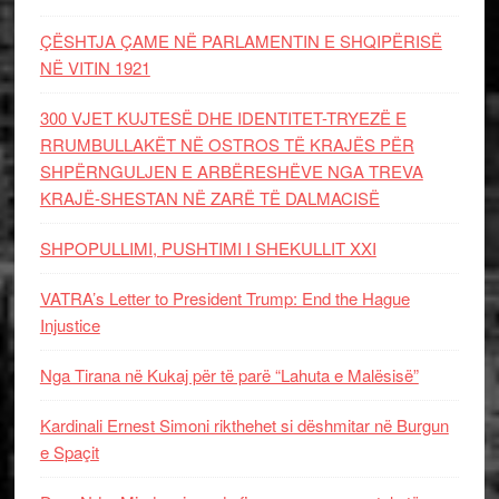
ÇËSHTJA ÇAME NË PARLAMENTIN E SHQIPËRISË
NË VITIN 1921
300 VJET KUJTESË DHE IDENTITET-TRYEZË E
RRUMBULLAKËT NË OSTROS TË KRAJËS PËR
SHPËRNGULJEN E ARBËRESHËVE NGA TREVA
KRAJË-SHESTAN NË ZARË TË DALMACISË
SHPOPULLIMI, PUSHTIMI I SHEKULLIT XXI
VATRA’s Letter to President Trump: End the Hague
Injustice
Nga Tirana në Kukaj për të parë “Lahuta e Malësisë”
Kardinali Ernest Simoni rikthehet si dëshmitar në Burgun
e Spaçit