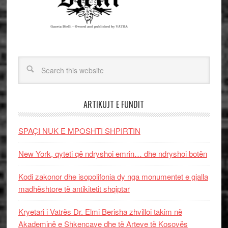
ARTIKUJT E FUNDIT
SPAÇI NUK E MPOSHTI SHPIRTIN
New York, qyteti që ndryshoi emrin… dhe ndryshoi botën
Kodi zakonor dhe isopolifonia dy nga monumentet e gjalla
madhështore të antikitetit shqiptar
Kryetari i Vatrës Dr. Elmi Berisha zhvilloi takim në
Akademinë e Shkencave dhe të Arteve të Kosovës