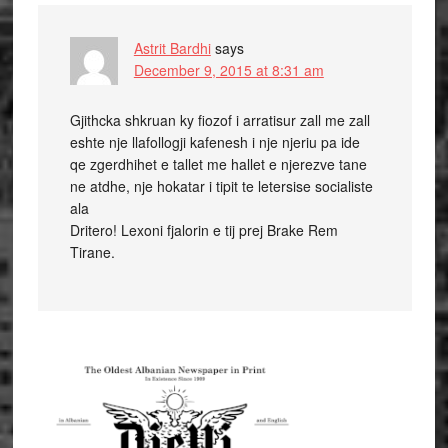
Astrit Bardhi
says
December 9, 2015 at 8:31 am
Gjithcka shkruan ky fiozof i arratisur zall me zall
eshte nje llafollogji kafenesh i nje njeriu pa ide
qe zgerdhihet e tallet me hallet e njerezve tane
ne atdhe, nje hokatar i tipit te letersise socialiste
ala
Dritero! Lexoni fjalorin e tij prej Brake Rem
Tirane.