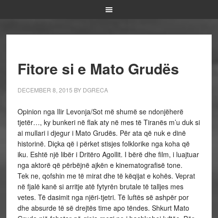
Fitore si e Mato Grudës
DECEMBER 8, 2015
BY
DGRECA
Opinion nga Ilir Levonja/Sot më shumë se ndonjëherë
tjetër…, ky bunkeri në flak aty në mes të Tiranës m’u duk si
ai mullari i djegur i Mato Grudës. Për ata që nuk e dinë
historinë. Diçka që i përket stisjes folklorike nga koha që
iku. Eshtë një libër i Dritëro Agollit. I bërë dhe film, i luajtuar
nga aktorë që përbëjnë ajkën e kinematografisë tone.
Tek ne, qofshin me të mirat dhe të këqijat e kohës. Veprat
në fjalë kanë si arritje atë fytyrën brutale të talljes mes
vetes. Të dasimit nga njëri-tjetri. Të luftës së ashpër por
dhe absurde të së drejtës time apo tëndes. Shkurt Mato