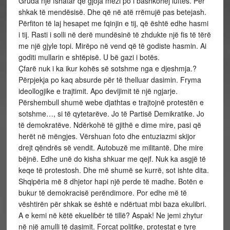
Gruda një fshatar që gjoja mezi po i bashkohej luftës. Për
shkak të mendësisë. Dhe që në atë rrëmujë pas betejash.
Përfiton të laj hesapet me fqinjin e tij, që është edhe hasmi
i tij. Rasti i solli në derë mundësinë të zhdukte një fis të tërë
me një gjyle topi. Mirëpo në vend që të godiste hasmin. Ai
goditi mullarin e shtëpisë. U bë gazi i botës.
Çfarë nuk i ka ikur kohës së sotshme nga e djeshmja.?
Përpjekja po kaq absurde për të thelluar dasimin. Fryma
ideollogjike e trajtimit. Apo devijimit të një ngjarje.
Përshembull shumë webe djathtas e trajtojnë protestën e
sotshme…, si të qytetarëve. Jo të Partisë Demikratike. Jo
të demokratëve. Ndërkohë të gjithë e dime mire, pasi që
herët në mëngjes. Vërshuan foto dhe entuziazmi skijor
drejt qëndrës së vendit. Autobuzë me militantë. Dhe mire
bëjnë. Edhe unë do kisha shkuar me qejf. Nuk ka asgjë të
keqe të protestosh. Dhe më shumë se kurrë, sot ishte dita.
Shqipëria më 8 dhjetor hapi një perde të madhe. Botën e
bukur të demokracisë perëndimore. Por edhe më të
vështirën për shkak se është e ndërtuat mbi baza ekulibri.
A e kemi në këtë ekuelibër të tillë? Aspak! Ne jemi zhytur
në një amulli të dasimit. Forcat politike, protestat e tyre