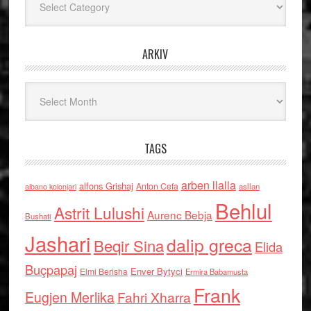
ARKIV
Arkiv
TAGS
arben llalla
alfons Grishaj
Anton Cefa
asllan
albano kolonjari
Behlul
Astrit Lulushi
Aurenc Bebja
Bushati
Jashari
dalip greca
Beqir Sina
Elida
Buçpapaj
Enver Bytyci
Elmi Berisha
Ermira Babamusta
Frank
Eugjen Merlika
Fahri Xharra