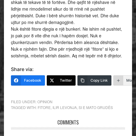
shkak të tekave të të fortëve. Dhe qejfit të njëshave në
lidhje me rimodelimet sikur do të rrinë në pushtet
përjetësisht. Duke i bërë shurrën historisë vet. Dhe duke
ujitur po me shurrë demagogjinë.
Nuk është fitore djegia e një bunkeri. Ne ishim në pushtet,
jo pak por 8 vite dhe nuk i hapëm dosjet. Nuk e
çbunkerizuam vendin. Përderisa bëm aleanca dështake.
Nuk e njohëm fajin. Dhe për rrjedhojë një ”fitore” si kjo e
sotshmja, mbetet sërish dasim. Aq më tepër më 8 dhjetor.
Share via:
Facebook
Twitter
Copy Link
More
FILED UNDER:
OPINION
TAGGED WITH:
FITORE
,
ILIR LEVONJA
,
SI E MATO GRUDËS
COMMENTS