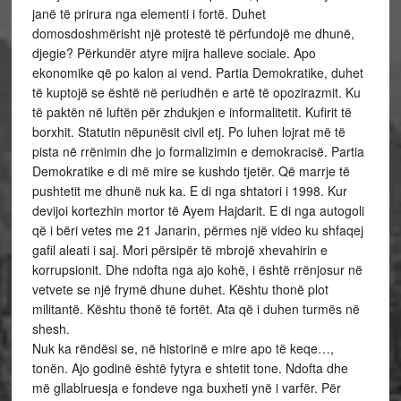
janë të prirura nga elementi i fortë. Duhet
domosdoshmërisht një protestë të përfundojë me dhunë,
djegie? Përkundër atyre mijra halleve sociale. Apo
ekonomike që po kalon ai vend. Partia Demokratike, duhet
të kuptojë se është në periudhën e artë të opozirazmit. Ku
të paktën në luftën për zhdukjen e informalitetit. Kufirit të
borxhit. Statutin nëpunësit civil etj. Po luhen lojrat më të
pista në rrënimin dhe jo formalizimin e demokracisë. Partia
Demokratike e di më mire se kushdo tjetër. Që marrje të
pushtetit me dhunë nuk ka. E di nga shtatori i 1998. Kur
devijoi kortezhin mortor të Ayem Hajdarit. E di nga autogoli
që i bëri vetes me 21 Janarin, përmes një video ku shfaqej
gafil aleati i saj. Mori përsipër të mbrojë xhevahirin e
korrupsionit. Dhe ndofta nga ajo kohë, i është rrënjosur në
vetvete se një frymë dhune duhet. Kështu thonë plot
militantë. Kështu thonë të fortët. Ata që i duhen turmës në
shesh.
Nuk ka rëndësi se, në historinë e mire apo të keqe…,
tonën. Ajo godinë është fytyra e shtetit tone. Ndofta dhe
më gllablruesja e fondeve nga buxheti ynë i varfër. Për