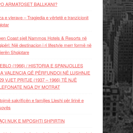
PO ARMATOSET BALLKANI?
za e vlerave – Tragjedia e vërtetë e tranzicionit
iptar
en Coast sjell Nammos Hotels & Resorts në
ipëri: Një destinacion i ri lifestyle merr formë në
ierën Shqiptare
EBLO (1966) / HISTORIA E SPANJOLLES
A VALENCIA QË PËRFUNDOI NË LUSHNJE
29 VJET PRITJE (1937 – 1966) TË NJË
LEFONATE NGA DY MOTRAT
tojmë sakrificën e familjes Lleshi për lirinë e
sovës
AÇI NUK E MPOSHTI SHPIRTIN