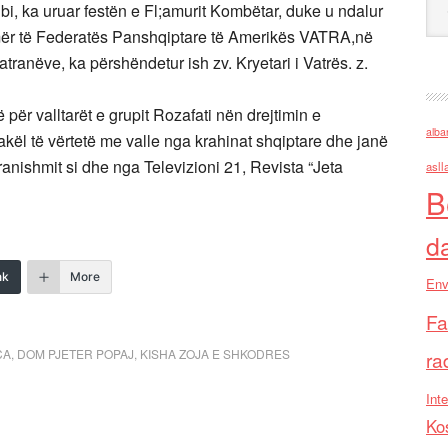
i, ka uruar festën e Fl;amurit Kombëtar, duke u ndalur
emër të Federatës Panshqiptare të Amerikës VATRA,në
atranëve, ka përshëndetur ish zv. Kryetari i Vatrës. z.
për valltarët e grupit Rozafati nën drejtimin e
alba
akël të vërtetë me valle nga krahinat shqiptare dhe janë
pranishmit si dhe nga Televizioni 21, Revista “Jeta
asll
B
d
nk
More
Env
Fa
CA
,
DOM PJETER POPAJ
,
KISHA ZOJA E SHKODRES
ra
Inte
Ko