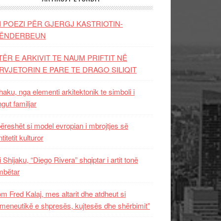
I POEZI PËR GJERGJ KASTRIOTIN-
ËNDERBEUN
TËR E ARKIVIT TE NAUM PRIFTIT NË
RVJETORIN E PARE TE DRAGO SILIQIT
aku, nga elementi arkitektonik te simboli i
ngut familjar
ëreshët si model evropian i mbrojtjes së
titetit kulturor
i Shijaku, “Diego Rivera” shqiptar i artit tonë
mbëtar
m Fred Kalaj, mes altarit dhe atdheut si
meneutikë e shpresës, kujtesës dhe shërbimit”