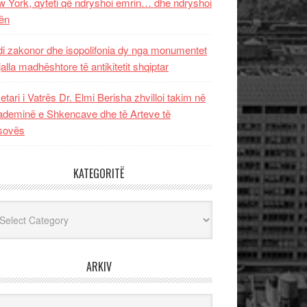
 York, qyteti që ndryshoi emrin… dhe ndryshoi
ën
i zakonor dhe isopolifonia dy nga monumentet
jalla madhështore të antikitetit shqiptar
etari i Vatrës Dr. Elmi Berisha zhvilloi takim në
deminë e Shkencave dhe të Arteve të
sovës
KATEGORITË
egoritë
ARKIV
iv