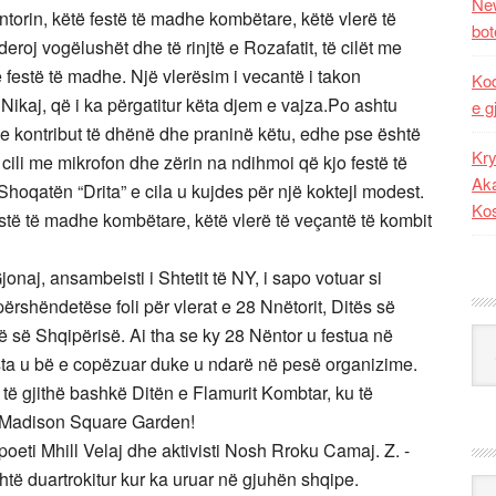
New
torin, këtë festë të madhe kombëtare, këtë vlerë të
bot
eroj vogëlushët dhe të rinjtë e Rozafatit, të cilët me
festë të madhe. Një vlerësim i vecantë i takon
Kod
ikaj, që i ka përgatitur këta djem e vajza.Po ashtu
e g
cë e kontribut të dhënë dhe praninë këtu, edhe pse është
Kry
 cili me mikrofon dhe zërin na ndihmoi që kjo festë të
Aka
oqatën “Drita” e cila u kujdes për një koktejl modest.
Ko
stë të madhe kombëtare, këtë vlerë të veçantë të kombit
onaj, ansambeisti i Shtetit të NY, i sapo votuar si
 përshëndetëse foli për vlerat e 28 Nnëtorit, Ditës së
ë së Shqipërisë. Ai tha se ky 28 Nëntor u festua në
Kat
sta u bë e copëzuar duke u ndarë në pesë organizime.
ë të gjithë bashkë Ditën e Flamurit Kombtar, ku të
 Madison Square Garden!
oeti Mhill Velaj dhe aktivisti Nosh Rroku Camaj. Z. -
është duartrokitur kur ka uruar në gjuhën shqipe.
Ark