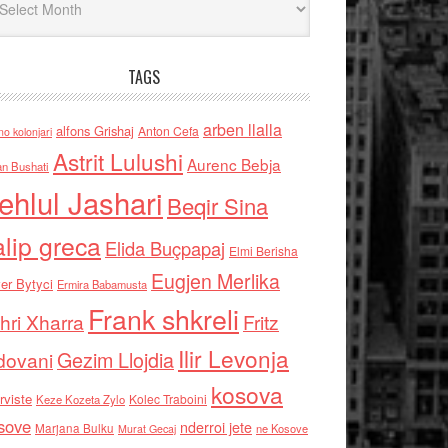
TAGS
arben llalla
alfons Grishaj
Anton Cefa
no kolonjari
Astrit Lulushi
Aurenc Bebja
an Bushati
ehlul Jashari
Beqir Sina
alip greca
Elida Buçpapaj
Elmi Berisha
Eugjen Merlika
er Bytyci
Ermira Babamusta
Frank shkreli
hri Xharra
Fritz
Ilir Levonja
Gezim Llojdia
dovani
kosova
rviste
Kolec Traboini
Keze Kozeta Zylo
sove
nderroi jete
Marjana Bulku
ne Kosove
Murat Gecaj