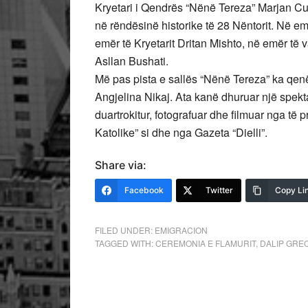
Kryetari i Qendrës “Nënë Tereza” Marjan Cub
në rëndësinë historike të 28 Nëntorit. Në 
emër të Kryetarit Dritan Mishto, në emër të v
Asllan Bushati.
Më pas pista e sallës “Nënë Tereza” ka qenë 
Angjelina Nikaj. Ata kanë dhuruar një spekt
duartrokitur, fotografuar dhe filmuar nga të 
Katolike” si dhe nga Gazeta “Dielli”.
Share via:
Facebook
Twitter
Copy Li
FILED UNDER:
EMIGRACION
TAGGED WITH:
CEREMONIA E FLAMURIT
,
DALIP GRE