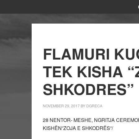
FLAMURI KUQ
TEK KISHA “
SHKODRES”
NOVEMBER 29, 2017
BY
DGRECA
28 NENTOR- MESHE, NGRITJA CEREMON
KISHËN”ZOJA E SHKODRËS”/