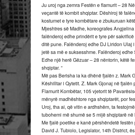
Ju uroj nga zemra Festën e flamurit – 28 Nën
veçantë të kombit shqiptar. Dëshiroj të falënd
kostumet e tyre kombëtare e zbukuruan këtë 
Mjeshtres së Madhe, koreografes Angjelina N
falënderoj edhe prindërit e tyre për sakrifi
ditë pune. Falënderoj edhe DJ Liridon Ulaj i
jetë sa më e suksesshme. Falënderoj edhe Sh
Edhe një herë Gëzuar – 28 nëntorin, këtë fe
shqiptar. ”
Më pas Berisha ia ka dhënë fjalën z. Mark Gj
Këshilltar i Qytetit. Z. Mark Gjonaj në fjalën
Flamurit Kombëtar, 105 vjetorit të Pavarësis
mënyrë madhështore nga shqiptarët, por fe
Uroj, tha ai, që vitin e ardhshëm, ta festojm
tubohemi më shumë se 5 mijë shqiptarë në
Me fjalë poetike e kanë përshëndetë festën p
David J. Tubiolo, Legislator, 14th District, 