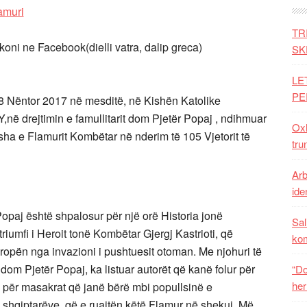
TR
i ne Facebook(dielli vatra, dalip greca)
SK
LE
PE
28 Nëntor 2017 në mesditë, në Kishën Katolike
në drejtimin e famullitarit dom Pjetër Popaj , ndihmuar
Oxh
ha e Flamurit Kombëtar në nderim të 105 Vjetorit të
tru
Arb
iden
opaj është shpalosur për një orë Historia jonë
Sal
triumfi i Heroit tonë Kombëtar Gjergj Kastrioti, që
ko
vropën nga invazioni i pushtuesit otoman. Me njohuri të
dom Pjetër Popaj, ka listuar autorët që kanë folur për
“Do
her
për masakrat që janë bërë mbi popullsinë e
shqiptarëve, që e ruajtën këtë Flamur në shekuj. Më