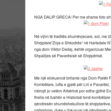
NGA DALIP GRECA/ Per me shame foto shkon
Në vijim të traditës shumëvjecare, sot, me 
Shqiptare”Zoja e Shkodrës” në Hartsdale NY,
nga dom Viktor Dedaj, është organizuar Mes
Shpalljes së Pavarësisë së Shqipërisë.
Me një elokuencë brilante nga Dom Pjetër P
Kombëtare, lufta e gjatë për Liri e Pavarësi, 
mbrojti jo vetëm Arbërinë por edhe gjithë E
thella në fushën e Historisë tonë kombëtare 
qëndresën shumëshekullore të shqiptarëve, 
pafajshme, duke u fokusuar në qëndresën e 