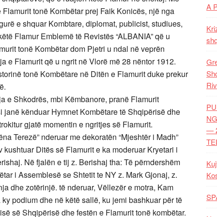
A 
e Flamurit tonë Kombëtar prej Faik Konicës, një nga
igurë e shquar Kombtare, diplomat, publicist, studiues,
Kri
bëri këtë Flamur Emblemë të Revistës “ALBANIA” që u
shq
amurit tonë Kombëtar dom Pjetri u ndal në veprën
lsja e Flamurit që u ngrit në Vlorë më 28 nëntor 1912.
Gre
storinë tonë Kombëtare në Ditën e Flamurit duke prekur
Shq
Riv
ë.
oja e Shkodrës, mbi Këmbanore, pranë Flamurit
PU
asi janë kënduar Hymnet Kombëtare të Shqipërisë dhe
NG
okitur gjatë momentin e ngritjes së Flamurit.
— 
ëna Terezë” nderuar me dekoratën “Mjeshtër i Madh”
TE
v kushtuar Ditës së Flamurit e ka moderuar Kryetari i
erishaj. Në fjalën e tij z. Berishaj tha: Të përndershëm
Kuj
ar i Assemblesë se Shtetit te NY z. Mark Gjonaj, z.
Ko
zonja dhe zotërinjë. të nderuar, Vëllezër e motra, Kam
SP
 ky podium dhe në këtë sallë, ku jemi bashkuar për të
isë së Shqipërisë dhe festën e Flamurit tonë kombëtar.