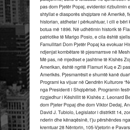
pas dom Pjetër Popaj, evidentoi rizbulimin 
shtyllat e diasporës shqiptare në Amerikë, f
historian, atdhetar i përkushtuar, i cili e 
botua më 1896. Në udhëtimin historik të Fl
patriotike të Marigo Posio, e cila është sjel
Famullitari Dom Pjetër Popaj ka evokuar Hi
ndjenjat kombëtare të pjesmarrsve në Mesh
Më pas, në mjediset e jashtme të Kishës Z
Amerikan, është ngritë Flamuri Kuq e Zi p
Amerikës. Pjesmarrësit e shumtë kanë duartr
Programi ka vijuar në Qendrën Kulturore “N
nga Presidenti i Shqipërisë. Programin festi
rizgjedhur i Këshillit të Kishës z. Leonard B
dom Pjeter Popaj dhe dom Viktor Dedaj, Anët
David J. Tubiolo, Legislator i distriktit 14, 
nderin dhe kënaqësinë, t’ju përshëndes nga
kremtuar 28 Nëntorin, 105-Vjetorin e Pavars