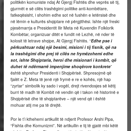
politikën komuniste ndaj At Gjergj Fishtës dhe veprës së tij,
gjurmët e së cilës trashëgimi politike anti-kombëtare,
fatkeqësisht, i shohim edhe sot në fushën e letërsisë dhe
në lëmin e kulturës shqiptare në përgjithësi. Ishte një freski
pjesëmarrja e Presidentit Ilir Meta në Kuvendin Folklorik
Kombëtar, organizuar ditët e fundit në Lezhë, në nder të
kolosit të letrave shqipe, At Gjergj Fishtës. “
Edhe pse i
përkushtuar ndaj një besimi, misioni i tij fisnik, që na
la trashëgimi dhe prej të cilës ne frymëzohemi edhe
sot, ishte Shqiptaria, heroi dhe misionari i kombit, që
duhet të ndërmarrë impenjime shoqërore konkrete
”
është shprehur Presidenti i Shqipërisë. Shpresojmë që
fjalët e Z. Meta të jenë një frymë e re e kohës, një hap
“zyrtar” simbolik ky sado i vogël, drejt rivendosjes së këtij
burri të madh të Kombit në vendin që i takon në historinë e
Shqipërisë dhe të shqiptarëve – një vend që i është
mohuar atij me pa të drejtë.
Por le t’i kthehemi artikullit të ndjerit Profesor Arshi Pipa,
“Fishta dhe Komunizmi”. Në artikullin e tij të gjatë mbi këtë