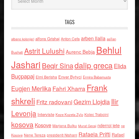
TAGS
arben llalla
alfons Grishaj
Anton Cefa
asllan
albano kolonjari
Behlul
Astrit Lulushi
Aurenc Bebja
Bushati
Jashari
dalip greca
Beqir Sina
Elida
Buçpapaj
Enver Bytyci
Elmi Berisha
Ermira Babamusta
Frank
Eugjen Merlika
Fahri Xharra
shkreli
Ilir
Gezim Llojdia
Fritz radovani
Levonja
Interviste
Kolec Traboini
Keze Kozeta Zylo
kosova
Kosove
nderroi jete
Marjana Bulku
ne
Murat Gecaj
Rafaela Prifti
Rafael
Nene Tereza
Kosove
presidenti Nishani