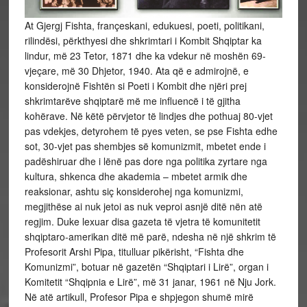
At Gjergj Fishta, françeskani, edukuesi, poeti, politikani,
rilindësi, përkthyesi dhe shkrimtari i Kombit Shqiptar ka
lindur, më 23 Tetor, 1871 dhe ka vdekur në moshën 69-
vjeçare, më 30 Dhjetor, 1940. Ata që e admirojnë, e
konsiderojnë Fishtën si Poeti i Kombit dhe njëri prej
shkrimtarëve shqiptarë më me influencë i të gjitha
kohërave. Në këtë përvjetor të lindjes dhe pothuaj 80-vjet
pas vdekjes, detyrohem të pyes veten, se pse Fishta edhe
sot, 30-vjet pas shembjes së komunizmit, mbetet ende i
padëshiruar dhe i lënë pas dore nga politika zyrtare nga
kultura, shkenca dhe akademia – mbetet armik dhe
reaksionar, ashtu siç konsiderohej nga komunizmi,
megjithëse ai nuk jetoi as nuk veproi asnjë ditë nën atë
regjim. Duke lexuar disa gazeta të vjetra të komunitetit
shqiptaro-amerikan ditë më parë, ndesha në një shkrim të
Profesorit Arshi Pipa, titulluar pikërisht, “Fishta dhe
Komunizmi”, botuar në gazetën “Shqiptari i Lirë”, organ i
Komitetit “Shqipnia e Lirë”, më 31 janar, 1961 në Nju Jork.
Në atë artikull, Profesor Pipa e shpjegon shumë mirë