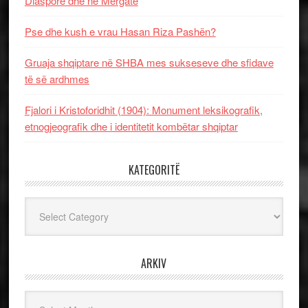
Diasporë dhe në Mërgatë
Pse dhe kush e vrau Hasan Riza Pashën?
Gruaja shqiptare në SHBA mes sukseseve dhe sfidave
të së ardhmes
Fjalori i Kristoforidhit (1904): Monument leksikografik,
etnogjeografik dhe i identitetit kombëtar shqiptar
KATEGORITË
Kategoritë
ARKIV
Arkiv