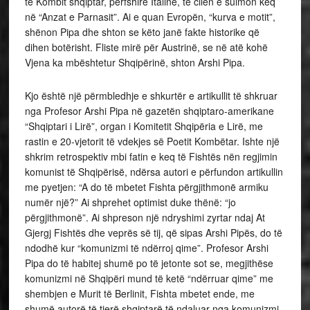
të Kombit shqiptar, përfshirë Italinë, të cilën e sulmon keq
në “Anzat e Parnasit”. Ai e quan Evropën, “kurva e motit”,
shënon Pipa dhe shton se këto janë fakte historike që
dihen botërisht. Fliste mirë për Austrinë, se në atë kohë
Vjena ka mbështetur Shqipërinë, shton Arshi Pipa.
Kjo është një përmbledhje e shkurtër e artikullit të shkruar
nga Profesor Arshi Pipa në gazetën shqiptaro-amerikane
“Shqiptari i Lirë”, organ i Komitetit Shqipëria e Lirë, me
rastin e 20-vjetorit të vdekjes së Poetit Kombëtar. Ishte një
shkrim retrospektiv mbi fatin e keq të Fishtës nën regjimin
komunist të Shqipërisë, ndërsa autori e përfundon artikullin
me pyetjen: “A do të mbetet Fishta përgjithmonë armiku
numër një?” Ai shprehet optimist duke thënë: “jo
përgjithmonë”. Ai shpreson një ndryshimi zyrtar ndaj At
Gjergj Fishtës dhe veprës së tij, që sipas Arshi Pipës, do të
ndodhë kur “komunizmi të ndërroj qime”. Profesor Arshi
Pipa do të habitej shumë po të jetonte sot se, megjithëse
komunizmi në Shqipëri mund të ketë “ndërruar qime” me
shembjen e Murit të Berlinit, Fishta mbetet ende, me
shumë autorë të tjerë shqiptarë të ndaluar nga komunizmi,