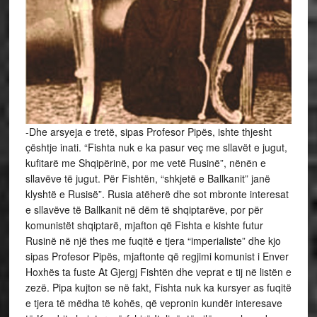
-Dhe arsyeja e tretë, sipas Profesor Pipës, ishte thjesht
çështje inati. “Fishta nuk e ka pasur veç me sllavët e jugut,
kufitarë me Shqipërinë, por me vetë Rusinë”, nënën e
sllavëve të jugut. Për Fishtën, “shkjetë e Ballkanit” janë
klyshtë e Rusisë”. Rusia atëherë dhe sot mbronte interesat
e sllavëve të Ballkanit në dëm të shqiptarëve, por për
komunistët shqiptarë, mjafton që Fishta e kishte futur
Rusinë në një thes me fuqitë e tjera “imperialiste” dhe kjo
sipas Profesor Pipës, mjaftonte që regjimi komunist i Enver
Hoxhës ta fuste At Gjergj Fishtën dhe veprat e tij në listën e
zezë. Pipa kujton se në fakt, Fishta nuk ka kursyer as fuqitë
e tjera të mëdha të kohës, që vepronin kundër interesave