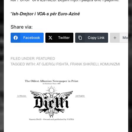
*
Ish-Drejtor i VOA-s për Euro-Azinë
Share via:
Facebook
Twitter
Copy Link
More
FILED UNDER:
FEATURED
TAGGED WITH:
AT GJERGJ FISHTA
,
FRANK SHKRELI
,
KOMUNIZMI