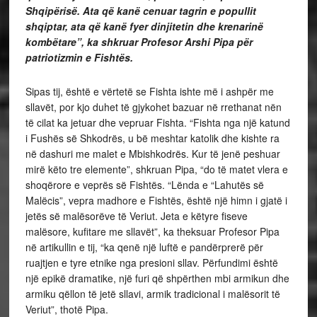
Shqipërisë. Ata që kanë cenuar tagrin e popullit
shqiptar, ata që kanë fyer dinjitetin dhe krenarinë
kombëtare”, ka shkruar Profesor Arshi Pipa për
patriotizmin e Fishtës.
Sipas tij, është e vërtetë se Fishta ishte më i ashpër me
sllavët, por kjo duhet të gjykohet bazuar në rrethanat nën
të cilat ka jetuar dhe vepruar Fishta. “Fishta nga një katund
i Fushës së Shkodrës, u bë meshtar katolik dhe kishte ra
në dashuri me malet e Mbishkodrës. Kur të jenë peshuar
mirë këto tre elemente”, shkruan Pipa, “do të matet vlera e
shoqërore e veprës së Fishtës. “Lënda e “Lahutës së
Malëcis”, vepra madhore e Fishtës, është një himn i gjatë i
jetës së malësorëve të Veriut. Jeta e këtyre fiseve
malësore, kufitare me sllavët”, ka theksuar Profesor Pipa
në artikullin e tij, “ka qenë një luftë e pandërprerë për
ruajtjen e tyre etnike nga presioni sllav. Përfundimi është
një epikë dramatike, një furi që shpërthen mbi armikun dhe
armiku qëllon të jetë sllavi, armik tradicional i malësorit të
Veriut”, thotë Pipa.