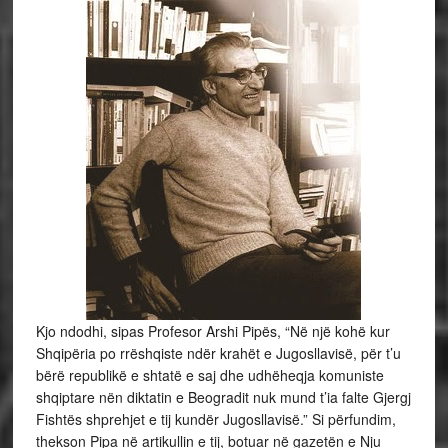
Kjo ndodhi, sipas Profesor Arshi Pipës, “Në një kohë kur
Shqipëria po rrëshqiste ndër krahët e Jugosllavisë, për t’u
bërë republikë e shtatë e saj dhe udhëheqja komuniste
shqiptare nën diktatin e Beogradit nuk mund t’ia falte Gjergj
Fishtës shprehjet e tij kundër Jugosllavisë.” Si përfundim,
thekson Pipa në artikullin e tij, botuar në gazetën e Nju