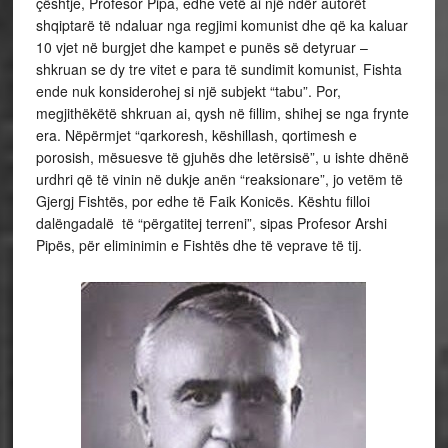
çështje, Profesor Pipa, edhe vetë ai një ndër autorët
shqiptarë të ndaluar nga regjimi komunist dhe që ka kaluar
10 vjet në burgjet dhe kampet e punës së detyruar –
shkruan se dy tre vitet e para të sundimit komunist, Fishta
ende nuk konsiderohej si një subjekt “tabu”. Por,
megjithëkëtë shkruan ai, qysh në fillim, shihej se nga frynte
era. Nëpërmjet “qarkoresh, këshillash, qortimesh e
porosish, mësuesve të gjuhës dhe letërsisë”, u ishte dhënë
urdhri që të vinin në dukje anën “reaksionare”, jo vetëm të
Gjergj Fishtës, por edhe të Faik Konicës. Kështu filloi
dalëngadalë të “përgatitej terreni”, sipas Profesor Arshi
Pipës, për eliminimin e Fishtës dhe të veprave të tij.