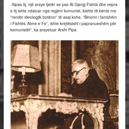
-Sipas tij, një arsye tjetër se pse At Gjergj Fishta dhe vepra
e tij ishte ndaluar nga regjimi komunist, kishte të bënte me
“rendin ideologjik botëror” të asaj kohe. “Binomi i famshëm
i Fishtës ‘Atme e Fe”, ishte krejtësisht i papranueshëm për
komunistët”, ka arsyetuar Arshi Pipa.