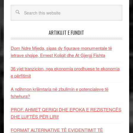
ARTIKUJT E FUNDIT
Dom Ndre Mjeda, sipas dy figurave monumentale të
letrave shqipe, Ernest Koliqit dhe At Gjergj Fishta
36 vjet tranzicion, nga ekonomia prodhuese te ekonomia
e përfitimit
A ndihmon krijimtaria në zbulimin e potencialeve të
fshehura?
PROF. AHMET QERIQI DHE EPOKA E REZISTENCЁS
DHE LUFTЁS PЁR LIRI!
FORMAT ALTERNATIVE TË EVIDENTIMIT TË