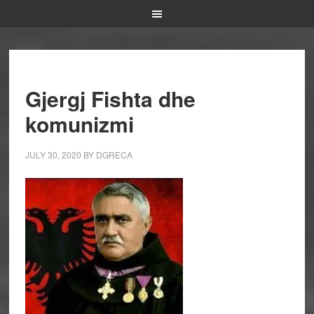
Gjergj Fishta dhe
komunizmi
JULY 30, 2020
BY
DGRECA