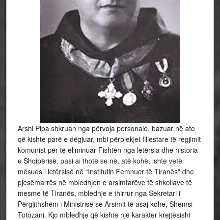
Arshi Pipa shkruan nga përvoja personale, bazuar në ato
që kishte parë e dëgjuar, mbi përpjekjet fillestare të regjimit
komunist për të eliminuar Fishtën nga letërsia dhe historia
e Shqipërisë, pasi ai thotë se në, atë kohë, ishte vetë
mësues i letërsisë në “Institutin Femnuer të Tiranës” dhe
pjesëmarrës në mbledhjen e arsimtarëve të shkollave të
mesme të Tiranës, mbledhje e thirrur nga Sekretari i
Përgjithshëm i Ministrisë së Arsimit të asaj kohe, Shemsi
Totozani. Kjo mbledhje që kishte një karakter krejtësisht