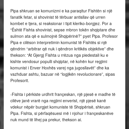
Pipa shkruan se komunizmi e ka paraqitur Fishtën si një
fanatik fetar, si shovinist të tërbuar antisllav që urren
kombet e tjera, si reaksionar i tipit kleriko-borgjez. Por a
“Është Fishta shovinist, sepse mbron tokën shqiptare dhe
sulmon ata që e sulmojnë Shqipërinë?” pyet Pipa. Profesor
Pipa e cilëson interpretimin komunist të Fishtës si një
qëndrim “arbitrar që nuk i qëndron kritikës objektive” dhe
thekson: “At Gjergj Fishta u rrëzua nga piedestali ku e
kishte vendosur populli shqiptar, në kohën kur regjimi
komunist i Enver Hoxhës varej nga jugosllavët” dhe ka
vazhduar ashtu, bazuar në “logjikën revolucionare”, sipas
Profesorit.
-Fishta i përkiste urdhrit françeskan, një pjesë e madhe të
cilëve janë vrarë nga regjimi enverist, një pjesë kanë
vdekur nëpër burgjet komuniste të Shqipërisë, shkruan
Pipa. Fishta, si përfaqësuesi më i njohur i françeskanëve
nuk mund të lihej pa prekur, thekson ai.