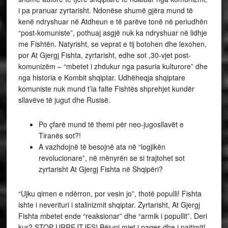
i pa pranuar zyrtarisht. Ndonëse shumë gjëra mund të
kenë ndryshuar në Atdheun e të parëve tonë në periudhën
“post-komuniste”, pothuaj asgjë nuk ka ndryshuar në lidhje
me Fishtën. Natyrisht, se veprat e tij botohen dhe lexohen,
por At Gjergj Fishta, zyrtarisht, edhe sot ,30-vjet post-
komunizëm – “mbetet i zhdukur nga pasuria kulturore” dhe
nga historia e Kombit shqiptar. Udhëheqja shqiptare
komuniste nuk mund t’ia falte Fishtës shprehjet kundër
sllavëve të jugut dhe Rusisë.
Po çfarë mund të themi për neo-jugosllavët e
Tiranës sot?!
A vazhdojnë të besojnë ata në “logjikën
revolucionare”, në mënyrën se si trajtohet sot
zyrtarisht At Gjergj Fishta në Shqipëri?
“Ujku qimen e ndërron, por vesin jo”, thotë populli! Fishta
ishte i neverituri i stalinizmit shqiptar. Zyrtarisht, At Gjergj
Fishta mbetet ende “reaksionar” dhe “armik i popullit”. Deri
kur? STOP URREJTJES! Bëjuni mjet i paqes dhe i pajtimit!