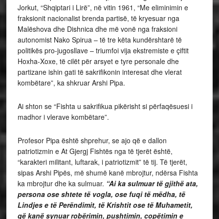
Jorkut, “Shqiptari i Lirë”, në vitin 1961, “Me eliminimin e
fraksionit nacionalist brenda partisë, të kryesuar nga
Malëshova dhe Dishnica dhe më vonë nga fraksioni
autonomist Nako Spirua – të tre këta kundërshtarë të
politikës pro-jugosllave – triumfoi vija ekstremiste e çiftit
Hoxha-Xoxe, të cilët për arsyet e tyre personale dhe
partizane ishin gati të sakrifikonin interesat dhe vlerat
kombëtare”, ka shkruar Arshi Pipa.
Ai shton se “Fishta u sakrifikua pikërisht si përfaqësuesi i
madhor i vlerave kombëtare”.
Profesor Pipa është shprehur, se ajo që e dallon
patriotizmin e At Gjergj Fishtës nga të tjerët është,
“karakteri militant, luftarak, i patriotizmit” të tij. Të tjerët,
sipas Arshi Pipës, më shumë kanë mbrojtur, ndërsa Fishta
ka mbrojtur dhe ka sulmuar.
“Ai ka sulmuar të gjithë ata,
persona ose shtete të vogla, ose fuqi të mëdha, të
Lindjes e të Perëndimit, të Krishtit ose të Muhametit,
që kanë synuar robërimin, pushtimin, copëtimin e