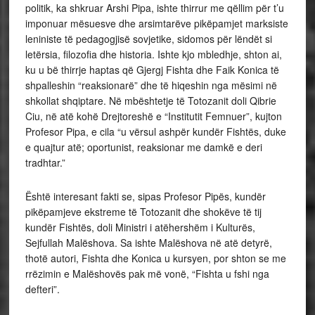
politik, ka shkruar Arshi Pipa, ishte thirrur me qëllim për t’u
imponuar mësuesve dhe arsimtarëve pikëpamjet marksiste
leniniste të pedagogjisë sovjetike, sidomos për lëndët si
letërsia, filozofia dhe historia. Ishte kjo mbledhje, shton ai,
ku u bë thirrje haptas që Gjergj Fishta dhe Faik Konica të
shpalleshin “reaksionarë” dhe të hiqeshin nga mësimi në
shkollat shqiptare. Në mbështetje të Totozanit doli Qibrie
Ciu, në atë kohë Drejtoreshë e “Institutit Femnuer”, kujton
Profesor Pipa, e cila “u vërsul ashpër kundër Fishtës, duke
e quajtur atë; oportunist, reaksionar me damkë e deri
tradhtar.”
Është interesant fakti se, sipas Profesor Pipës, kundër
pikëpamjeve ekstreme të Totozanit dhe shokëve të tij
kundër Fishtës, doli Ministri i atëhershëm i Kulturës,
Sejfullah Malëshova. Sa ishte Malëshova në atë detyrë,
thotë autori, Fishta dhe Konica u kursyen, por shton se me
rrëzimin e Malëshovës pak më vonë, “Fishta u fshi nga
defteri”.