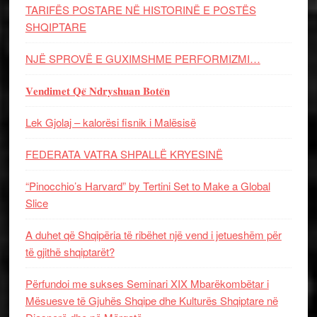
TARIFËS POSTARE NË HISTORINË E POSTËS
SHQIPTARE
NJË SPROVË E GUXIMSHME PERFORMIZMI…
𝐕𝐞𝐧𝐝𝐢𝐦𝐞𝐭 𝐐𝐞̈ 𝐍𝐝𝐫𝐲𝐬𝐡𝐮𝐚𝐧 𝐁𝐨𝐭𝐞̈𝐧
Lek Gjolaj – kalorësi fisnik i Malësisë
FEDERATA VATRA SHPALLË KRYESINË
“Pinocchio’s Harvard” by Tertini Set to Make a Global
Slice
A duhet që Shqipëria të ribëhet një vend i jetueshëm për
të gjithë shqiptarët?
Përfundoi me sukses Seminari XIX Mbarëkombëtar i
Mësuesve të Gjuhës Shqipe dhe Kulturës Shqiptare në