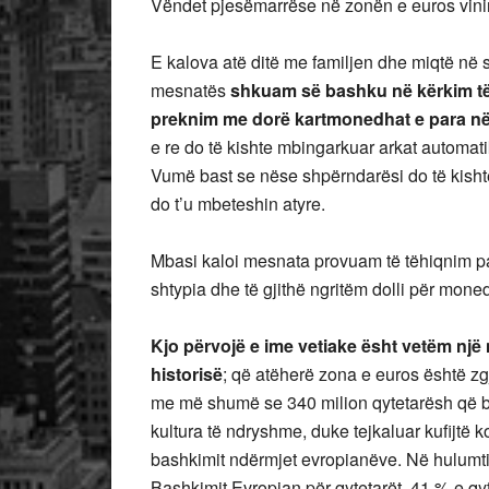
Vëndet pjesëmarrëse në zonën e euros vini
E kalova atë ditë me familjen dhe miqtë në
mesnatës
shkuam së bashku
në
kërkim t
preknim me dorë kartmonedhat e para në
e re do të kishte mbingarkuar arkat automat
Vumë bast se nëse shpërndarësi do të kishte
do t’u mbeteshin atyre.
Mbasi kaloi mesnata provuam të tëhiqnim pa
shtypia dhe të gjithë ngritëm dolli për mon
Kjo përvojë e ime vetiake ësht vetëm një n
historisë
; që atëherë zona e euros është zg
me më shumë se 340 milion qytetarësh që b
kultura të ndryshme, duke tejkaluar kufijtë
bashkimit ndërmjet evropianëve. Në hulumtim
Bashkimit Evropian për qytetarët, 41 % e qy