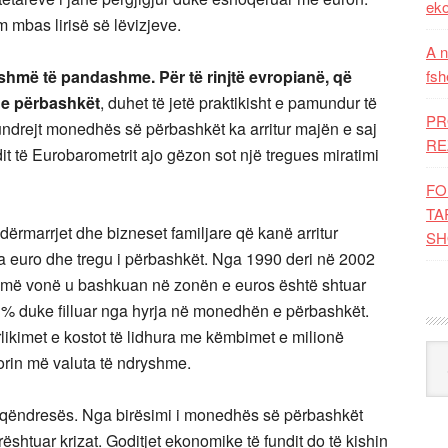
eko
mbas lirisë së lëvizjeve.
A n
shmë të pandashme. Për të rinjtë evropianë, që
fsh
e përbashkët
, duhet të jetë praktikisht e pamundur të
PR
undrejt monedhës së përbashkët ka arritur majën e saj
RE
it të Eurobarometrit ajo gëzon sot një tregues miratimi
FO
TA
rmarrjet dhe bizneset familjare që kanë arritur
SH
ga euro dhe tregu i përbashkët. Nga 1990 deri në 2002
 më vonë u bashkuan në zonën e euros është shtuar
0 % duke filluar nga hyrja në monedhën e përbashkët.
ikimet e kostot të lidhura me këmbimet e milionë
Kat
orin më valuta të ndryshme.
ë qëndresës. Nga birësimi i monedhës së përbashkët
ështuar krizat. Goditjet ekonomike të fundit do të kishin