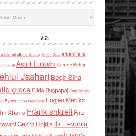
iv
TAGS
arben llalla
alfons Grishaj
Anton Cefa
no kolonjari
Astrit Lulushi
Aurenc Bebja
an Bushati
ehlul Jashari
Beqir Sina
alip greca
Elida Buçpapaj
Elmi Berisha
Eugjen Merlika
er Bytyci
Ermira Babamusta
Frank shkreli
hri Xharra
Fritz
Ilir Levonja
Gezim Llojdia
dovani
kosova
rviste
Kolec Traboini
Keze Kozeta Zylo