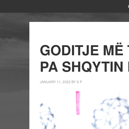
GODITJE MË
PA SHQYTIN
JANUARY 11, 2022
BY
S P