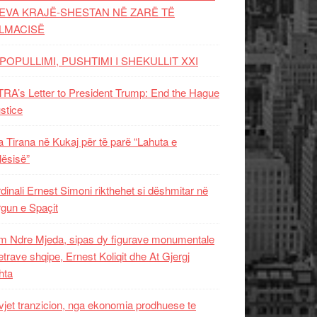
EVA KRAJË-SHESTAN NË ZARË TË
LMACISË
POPULLIMI, PUSHTIMI I SHEKULLIT XXI
RA’s Letter to President Trump: End the Hague
ustice
 Tirana në Kukaj për të parë “Lahuta e
ësisë”
dinali Ernest Simoni rikthehet si dëshmitar në
gun e Spaçit
 Ndre Mjeda, sipas dy figurave monumentale
letrave shqipe, Ernest Koliqit dhe At Gjergj
hta
vjet tranzicion, nga ekonomia prodhuese te