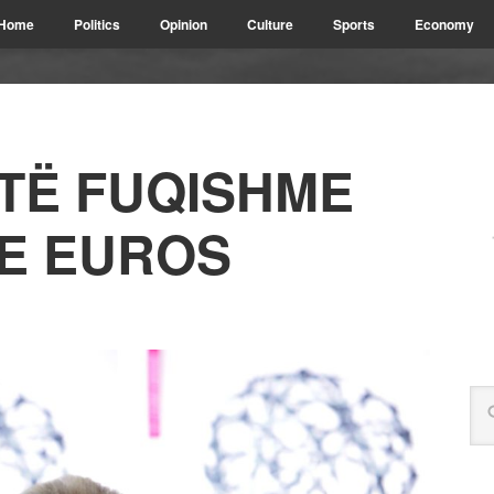
Home
Politics
Opinion
Culture
Sports
Economy
 TË FUQISHME
 E EUROS