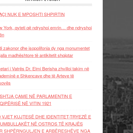
AÇI NUK E MPOSHTI SHPIRTIN
 York, qyteti që ndryshoi emrin… dhe ndryshoi
ën
i zakonor dhe isopolifonia dy nga monumentet
jalla madhështore të antikitetit shqiptar
etari i Vatrës Dr. Elmi Berisha zhvilloi takim në
deminë e Shkencave dhe të Arteve të
sovës
SHTJA ÇAME NË PARLAMENTIN E
QIPËRISË NË VITIN 1921
0 VJET KUJTESË DHE IDENTITET-TRYEZË E
UMBULLAKËT NË OSTROS TË KRAJËS
R SHPËRNGULJEN E ARBËRESHËVE NGA