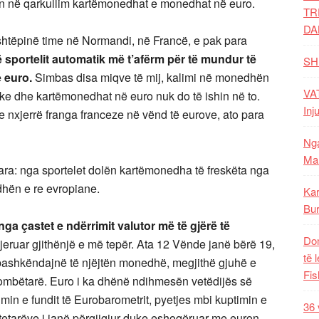
n në qarkullim kartëmonedhat e monedhat në euro.
TR
DA
 shtëpinë time në Normandi, në Francë, e pak para
ë sportelit automatik më t’afërm për të mundur të
SH
 euro.
Simbas disa miqve të mij, kalimi në monedhën
VAT
ike dhe kartëmonedhat në euro nuk do të ishin në to.
Inj
 nxjerrë franga franceze në vënd të eurove, ato para
Nga
Mal
ra: nga sportelet dolën kartëmonedha të freskëta nga
edhën e re evropiane.
Kar
Bur
ga çastet e ndërrimit valutor më të gjërë të
Dom
jeruar gjithënjë e më tepër. Ata 12 Vënde janë bërë 19,
të 
ashkëndajnë të njëjtën monedhë, megjithë gjuhë e
Fis
 kombëtarë. Euro i ka dhënë ndihmesën vetëdijës së
in e fundit të Eurobarometrit, pyetjes mbi kuptimin e
36 
tetarëve i janë përgjigjur duke eshoqëruar me euron.