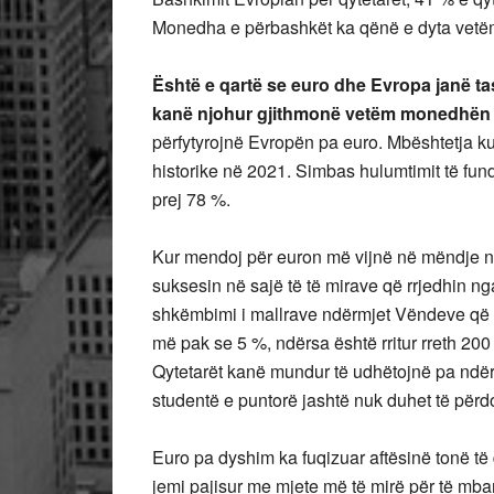
Monedha e përbashkët ka qënë e dyta vetëm 
Është e qartë se euro dhe Evropa janë ta
kanë njohur gjithmonë vetëm monedhën 
përfytyrojnë Evropën pa euro. Mbështetja k
historike në 2021. Simbas hulumtimit të fund
prej 78 %.
Kur mendoj për euron më vijnë në mëndje ndë
suksesin në sajë të të mirave që rrjedhin n
shkëmbimi i mallrave ndërmjet Vëndeve që
më pak se 5 %, ndërsa është rritur rreth 20
Qytetarët kanë mundur të udhëtojnë pa ndërl
studentë e puntorë jashtë nuk duhet të përd
Euro pa dyshim ka fuqizuar aftësinë tonë t
jemi pajisur me mjete më të mirë për të mbar