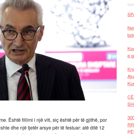
SP
New
bot
Kod
e g
Kry
Aka
Ko
ÇË
SH
30
 Është fillimi i një viti, siç është për të gjithë, por
RR
hte dhe një tjetër arsye për të festuar: atë ditë 12
PË