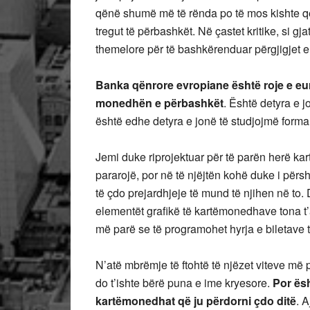
qënë shumë më të rënda po të mos kishte që
tregut të përbashkët. Në çastet kritike, si
themelore për të bashkërenduar përgjigjet
Banka qënrore evropiane është roje e eu
monedhën e përbashkët
. Është detyra e 
është edhe detyra e jonë të studjojmë forma
Jemi duke riprojektuar për të parën herë kar
pararojë, por në të njëjtën kohë duke i përs
të çdo prejardhjeje të mund të njihen në to
elementët grafikë të kartëmonedhave tona t
më parë se të programohet hyrja e biletave t
N’atë mbrëmje të ftohtë të njëzet viteve më 
do t’ishte bërë puna e ime kryesore.
Por ësh
kartëmonedhat që ju përdorni çdo ditë
. A