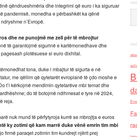
në qëndrueshmëria dhe integrimi që euro i ka siguruar
Ark
 gjatë pandemisë, monedha e përbashkët ka qënë
 e ndryshme n’Evropë.
ros dhe ne punojmë me zell për të mbrojtur
jonë të garantojmë sigurinë e kartëmonedhave dhe
 pagesash plotësuese si euro dixhital.
alba
asll
tëmonedhat tona, duke i mbajtur të sigurta e në
B
htatur, me qëllim që qytetarët evropianë të çdo moshe e
. Do t’i kërkojmë mendimin qytetarëve mbi temat dhe
d
’ardhëshme; do të botojmë ndihmesat e tyre në 2024,
ë reja.
Env
Fa
parë nuk mund të përfytyroja kurrë se mbrojtja e euros
ra
të ky zotimi që kam marrë duke vënë emrin tim mbi
jo firmë paraqet zotimin tim kundrejt njërit prej
Inte