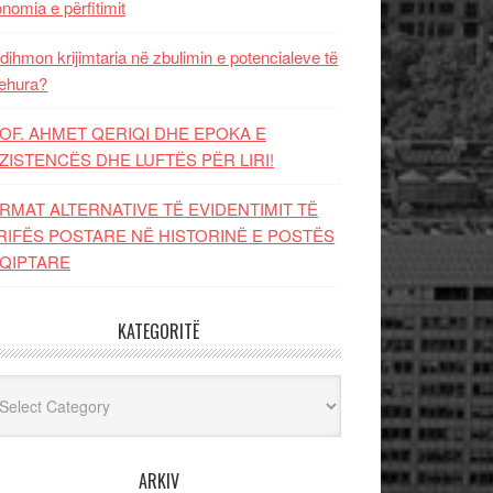
nomia e përfitimit
dihmon krijimtaria në zbulimin e potencialeve të
ehura?
OF. AHMET QERIQI DHE EPOKA E
ZISTENCЁS DHE LUFTЁS PЁR LIRI!
RMAT ALTERNATIVE TË EVIDENTIMIT TË
RIFËS POSTARE NË HISTORINË E POSTËS
QIPTARE
KATEGORITË
egoritë
ARKIV