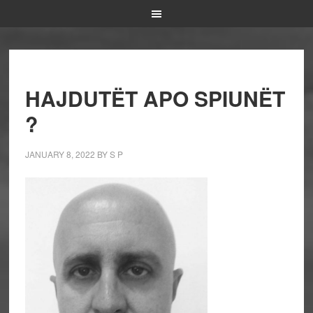
HAJDUTËT APO SPIUNËT
?
JANUARY 8, 2022
BY
S P