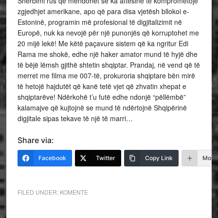
Shërbimi rus që mendohet se ka aftësinë të komprometojë
zgjedhjet amerikane, apo që para disa vjetësh bllokoi e-
Estoninë, programin më profesional të digjitalizimit në
Europë, nuk ka nevojë për një punonjës që korruptohet me
20 mijë lekë! Me këtë paçavure sistem që ka ngritur Edi
Rama me shokë, edhe një haker amator mund të hyjë dhe
të bëjë lëmsh gjithë shtetin shqiptar. Prandaj, në vend që të
merret me filma me 007-të, prokuroria shqiptare bën mirë
të hetojë hajdutët që kanë tetë vjet që zhvatin xhepat e
shqiptarëve! Ndërkohë t’u futë edhe ndonjë “pëllëmbë”
kalamajve që kujtojnë se mund të ndërtojnë Shqipërinë
digjitale sipas tekave të një të marri…
Share via:
Facebook
Twitter
Copy Link
More
FILED UNDER:
KOMENTE