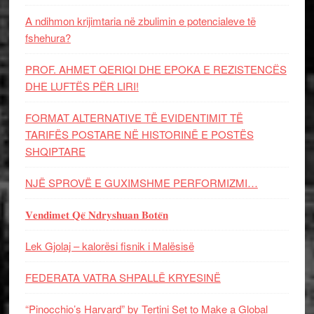
A ndihmon krijimtaria në zbulimin e potencialeve të
fshehura?
PROF. AHMET QERIQI DHE EPOKA E REZISTENCЁS
DHE LUFTЁS PЁR LIRI!
FORMAT ALTERNATIVE TË EVIDENTIMIT TË
TARIFËS POSTARE NË HISTORINË E POSTËS
SHQIPTARE
NJË SPROVË E GUXIMSHME PERFORMIZMI…
𝐕𝐞𝐧𝐝𝐢𝐦𝐞𝐭 𝐐𝐞̈ 𝐍𝐝𝐫𝐲𝐬𝐡𝐮𝐚𝐧 𝐁𝐨𝐭𝐞̈𝐧
Lek Gjolaj – kalorësi fisnik i Malësisë
FEDERATA VATRA SHPALLË KRYESINË
“Pinocchio’s Harvard” by Tertini Set to Make a Global