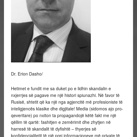
Dr. Erion Dasho/
Hetimet e fundit me sa duket po e lidhin skandalin e
nxjerrjes së pagave me një histori spiunazhi. Në favor të
Rusisë, shtetit që ka një nga agjencitë më profesioniste të
inteligjencës klasike dhe digjitale! Media (sidomos ajo pro-
qeveritare) po nxiton ta propagandojë këtë fakt me një
qëllim të qartë: fashitjen e zemërimit dhe zhytjen në
harresë të skandalit të dyfishtë – thyerjes së
konfidencialitetit të një prej informacioneve më private të