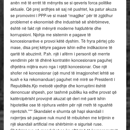
anën më të errët të mënyrës se si qeveris forca politike
aktuale. Që prej ardhjes së saj në pushtet, ka patur akuza
se promovimi i PPP-ve si masë “magjike” për të zgjidhur
problemet e ekonomisë dhe industrisë së shërbimeve,
është në fakt një mënyrë moderne hajdutërie dhe
korrupsioni. Njohja me sistemin e pagave të
koncesionarëve e provoi këtë dyshim. Të fryra përtej çdo
mase, disa prej këtyre pagave ishin edhe indikacione të
qartë të abuzimit. P.sh. një i afërm i personit që merrte
vendimin për të dhënë kontratën koncesionare paguhej
dhjetëra mijëra euro nga i njëjti koncesionar. Ose një
shofer në koncesionar (që mund të imagjonohet lehtë se
kush e ka rekomanduar) paguhet më mirë se Presidenti i
Republikës.Kjo metodë vjedhje dhe korruptimi është
denoncuar shpesh, por tashmë publiku ka edhe provat që
katërcipërisht provojnë akuzat që deri më parë ishin
hipotetike ose të njohura vetëm për një rreth të ngushtë
njerëzish.*** Skandalet e shumta që hapi skandali i
nxjerrjes së pagave nuk mund të mbulohen me krijimin e
një skandali artificial me shërbimin e sigurisë ruse.