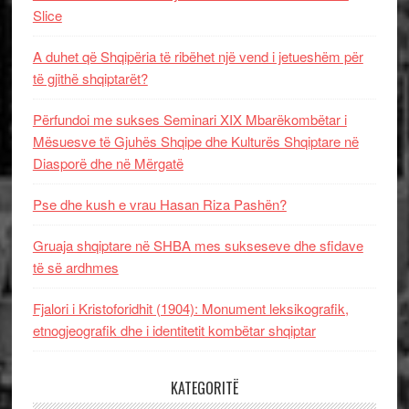
Slice
A duhet që Shqipëria të ribëhet një vend i jetueshëm për
të gjithë shqiptarët?
Përfundoi me sukses Seminari XIX Mbarëkombëtar i
Mësuesve të Gjuhës Shqipe dhe Kulturës Shqiptare në
Diasporë dhe në Mërgatë
Pse dhe kush e vrau Hasan Riza Pashën?
Gruaja shqiptare në SHBA mes sukseseve dhe sfidave
të së ardhmes
Fjalori i Kristoforidhit (1904): Monument leksikografik,
etnogjeografik dhe i identitetit kombëtar shqiptar
KATEGORITË