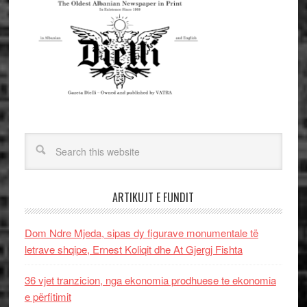
ARTIKUJT E FUNDIT
Dom Ndre Mjeda, sipas dy figurave monumentale të
letrave shqipe, Ernest Koliqit dhe At Gjergj Fishta
36 vjet tranzicion, nga ekonomia prodhuese te ekonomia
e përfitimit