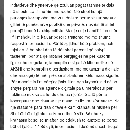
individëve dhe ynereve që zbuluan pagat tashmë të dala
në shesh. Le t’i marrim me radhë: Një shtet ku një
punonjës korruptohet me 200 dollarë për të shitur pagat e
gjithë të punësuarve publikë dhe privatë, nuk është shtet,
por një bandë haxhiqamiliste. Madje edje banditi i famshëm
i fillimshekullit të kaluar besoj e trajtonte me më shumë
respekt informacionin. Për të zgjidhur këtë problem, nuk
mjafton të hetohet dhe të dënohet personi që shtypi
tastierën, por ata që mbajnë përgjegjësinë për kuadrin
ligjor dhe rregullator, konceptin e sigurisë kibernetike në
AKSHI dhe kontrollin e përditshëm (me mekanizma digjitalë
dhe analogë) të mënyrës se si zbatohen këto masa sigurie.
Për mendimin tim përgjegjësia fillon nga kryeministri që ka
shtyrë përpara një agjendë digjitale pa u merakosur për
faktin se nuk ka as fonde dhe as njerëz të aftë për ta
konceptuar dhe zbatuar një masë të tillë transformuese. Në
një status të para disa ditëve e kam krahasuar nismën për
Shqipërinë digjitale me koncertin në vitin 36 dhe ky
krahasim besoj se mjafton që çdokush të kuptojë se përse
bëhet fjalë… *** Së dyti, informacioni i dalë në shesh tregoi