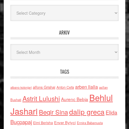
Kategoritë
ARKIV
Arkiv
TAGS
arben llalla
alfons Grishaj
Anton Cefa
asllan
albano kolonjari
Behlul
Astrit Lulushi
Aurenc Bebja
Bushati
Jashari
dalip greca
Beqir Sina
Elida
Buçpapaj
Enver Bytyci
Elmi Berisha
Ermira Babamusta