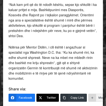
“Nuk kam prit që do të ndodh kështu, sepse kjo shkollë i ka
kaluar pritjet e mija. Bashkëpunimi mes Diasporës,
Kosovës dhe Rajonit po i tejkalon paragjykimet. Orientimi
nga ana e specialistëve është shumë i mirë dhe përmes
aktiviteteve, kjo shkollë si program i panjohur është bërë i
prekshëm dhe i ndejshëm për neve, ku po e gjejmë vetën”,
shtoi Dea.
Ndërsa për Mentor Didën, i cili është i angazhuar si
specialist nga Washington D.C. tha: “Ku ka shumë rini, ka
edhe shumë shpresë. Neve na ka mbet me mbledh rinin
dhe bashkë me kriju shpresën”, gjë që e shtynë
organizatën Germin të kontribuojë më shumë në aktivizimin
dhe mobilizimin e të rinjve për të qenë ndryshimtarë në
komunitet.
Share via:
Facebook
Twitter
Copy Link
More