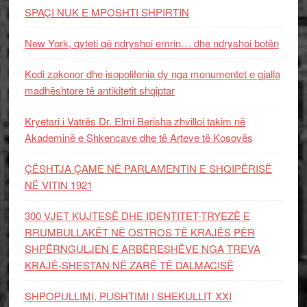
SPAÇI NUK E MPOSHTI SHPIRTIN
New York, qyteti që ndryshoi emrin… dhe ndryshoi botën
Kodi zakonor dhe isopolifonia dy nga monumentet e gjalla
madhështore të antikitetit shqiptar
Kryetari i Vatrës Dr. Elmi Berisha zhvilloi takim në
Akademinë e Shkencave dhe të Arteve të Kosovës
ÇËSHTJA ÇAME NË PARLAMENTIN E SHQIPËRISË
NË VITIN 1921
300 VJET KUJTESË DHE IDENTITET-TRYEZË E
RRUMBULLAKËT NË OSTROS TË KRAJËS PËR
SHPËRNGULJEN E ARBËRESHËVE NGA TREVA
KRAJË-SHESTAN NË ZARË TË DALMACISË
SHPOPULLIMI, PUSHTIMI I SHEKULLIT XXI