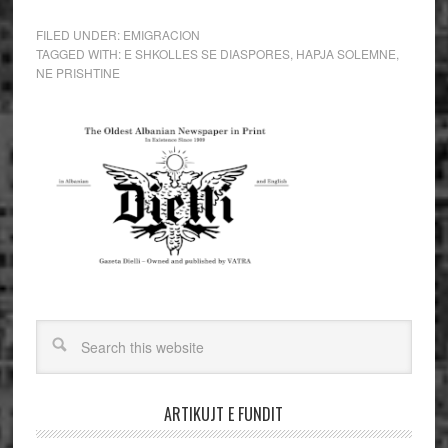
FILED UNDER:
EMIGRACION
TAGGED WITH:
E SHKOLLES SE DIASPORES
,
HAPJA SOLEMNE
,
NE PRISHTINE
ARTIKUJT E FUNDIT