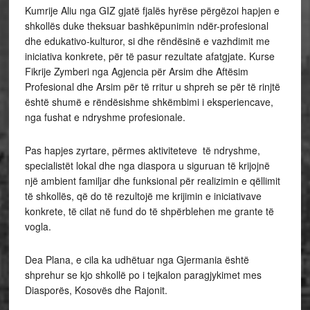
Kumrije Aliu nga GIZ gjatë fjalës hyrëse përgëzoi hapjen e
shkollës duke theksuar bashkëpunimin ndër-profesional
dhe edukativo-kulturor, si dhe rëndësinë e vazhdimit me
iniciativa konkrete, për të pasur rezultate afatgjate. Kurse
Fikrije Zymberi nga Agjencia për Arsim dhe Aftësim
Profesional dhe Arsim për të rritur u shpreh se për të rinjtë
është shumë e rëndësishme shkëmbimi i eksperiencave,
nga fushat e ndryshme profesionale.
Pas hapjes zyrtare, përmes aktiviteteve të ndryshme,
specialistët lokal dhe nga diaspora u siguruan të krijojnë
një ambient familjar dhe funksional për realizimin e qëllimit
të shkollës, që do të rezultojë me krijimin e iniciativave
konkrete, të cilat në fund do të shpërblehen me grante të
vogla.
Dea Plana, e cila ka udhëtuar nga Gjermania është
shprehur se kjo shkollë po i tejkalon paragjykimet mes
Diasporës, Kosovës dhe Rajonit.