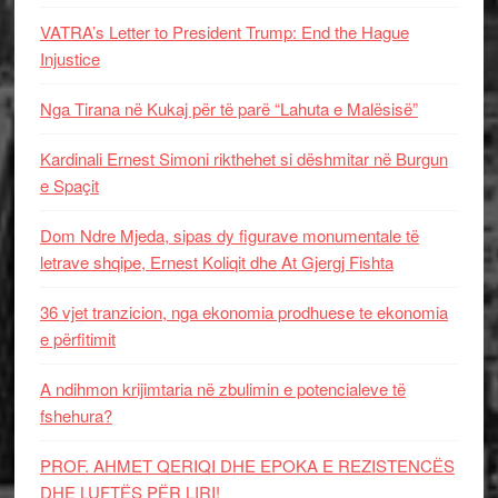
VATRA’s Letter to President Trump: End the Hague
Injustice
Nga Tirana në Kukaj për të parë “Lahuta e Malësisë”
Kardinali Ernest Simoni rikthehet si dëshmitar në Burgun
e Spaçit
Dom Ndre Mjeda, sipas dy figurave monumentale të
letrave shqipe, Ernest Koliqit dhe At Gjergj Fishta
36 vjet tranzicion, nga ekonomia prodhuese te ekonomia
e përfitimit
A ndihmon krijimtaria në zbulimin e potencialeve të
fshehura?
PROF. AHMET QERIQI DHE EPOKA E REZISTENCЁS
DHE LUFTЁS PЁR LIRI!