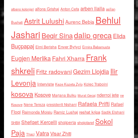
arben llalla
alfons Grishaj
Anton Cefa
asllan
albano kolonjari
Behlul
Astrit Lulushi
Aurenc Bebja
Bushati
Jashari
dalip greca
Beqir Sina
Elida
Buçpapaj
Enver Bytyci
Elmi Berisha
Ermira Babamusta
Frank
Eugjen Merlika
Fahri Xharra
shkreli
Ilir
Gezim Llojdia
Fritz radovani
Levonja
Interviste
Kolec Traboini
Keze Kozeta Zylo
kosova
Kosove
nderroi jete
Marjana Bulku
ne
Murat Gecaj
Rafaela Prifti
Rafael
Nene Tereza
Kosove
presidenti Nishani
Floqi
Raimonda Moisiu
Ramiz Lushaj
reshat kripa
Sadik Elshani
Sokol
Shefqet Kercelli
shqiperia
shqiptaret
SHBA
Paja
Vatra
Visar Zhiti
Thaci