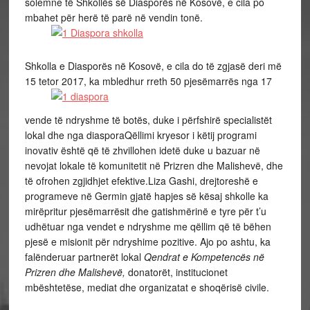
solemne të Shkollës së Diasporës në Kosovë, e cila po
mbahet për herë të parë në vendin tonë.
Shkolla e Diasporës në Kosovë, e cila do të zgjasë deri më
15 tetor 2017, ka mbledhur rreth 50 pjesëmarrës nga 17
vende të ndryshme të botës, duke i përfshirë specialistët
lokal dhe nga diasporaQëllimi kryesor i këtij programi
inovativ është që të zhvillohen idetë duke u bazuar në
nevojat lokale të komunitetit në Prizren dhe Malishevë, dhe
të ofrohen zgjidhjet efektive.Liza Gashi, drejtoreshë e
programeve në Germin gjatë hapjes së kësaj shkolle ka
mirëpritur pjesëmarrësit dhe gatishmërinë e tyre për t’u
udhëtuar nga vendet e ndryshme me qëllim që të bëhen
pjesë e misionit për ndryshime pozitive. Ajo po ashtu, ka
falënderuar partnerët lokal
Qendrat e Kompetencës në
Prizren dhe Malishevë,
donatorët, institucionet
mbështetëse, mediat dhe organizatat e shoqërisë civile.