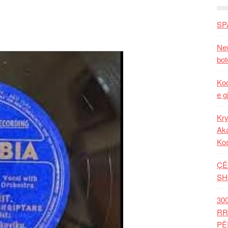
SP
New
bot
Kod
e g
Kry
Aka
Ko
ÇË
SH
30
RR
PË