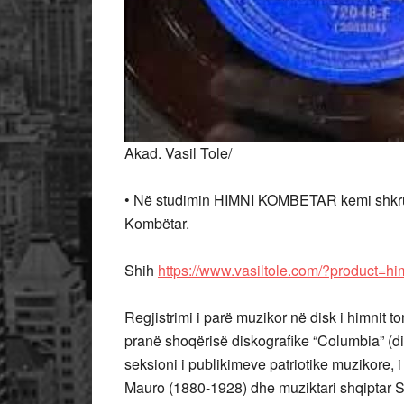
Akad. Vasil Tole/
• Në studimin HIMNI KOMBETAR kemi shkruar 
Kombëtar.
Shih
https://www.vasiltole.com/?product=h
Regjistrimi i parë muzikor në disk i himnit 
pranë shoqërisë diskografike “Columbia” (dis
seksioni i publikimeve patriotike muzikore, 
Mauro (1880-1928) dhe muziktari shqiptar Spi