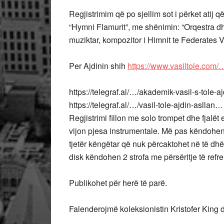
Regjistrimim që po sjellim sot i përket atij
“Hymni Flamurit”, me shënimin: “Orqestra dh
muziktar, kompozitor i Himnit te Federates 
Per Ajdinin shih
https://www.vasiltole.com/
https://telegraf.al/…/akademik-vasil-s-tole-
https://telegraf.al/…/vasil-tole-ajdin-asllan…
Regjistrimi fillon me solo trompet dhe fjalët
vijon pjesa instrumentale. Më pas këndohen
tjetër këngëtar që nuk përcaktohet në të dh
disk këndohen 2 strofa me përsëritje të refren
Publikohet për herë të parë.
Falenderojmë koleksionistin Kristofer King d