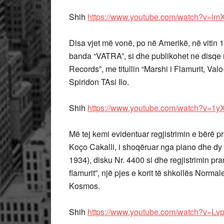
Shih
https://www.youtube.com/watch?v=
Disa vjet më vonë, po në Amerikë, në vitin 
banda “VATRA”, si dhe publikohet ne disqe
Records”, me titullin “Marshi i Flamurit, Val
Spiridon TAsi Ilo.
Shih
https://www.youtube.com/watch?v=
Më tej kemi evidentuar regjistrimin e bërë p
Koço Cakalli, i shoqëruar nga piano dhe dy v
1934), disku Nr. 4400 si dhe regjistrimin p
flamurit”, një pjes e korit të shkollës Norma
Kosmos.
Shih
https://www.youtube.com/watch?v=Lv