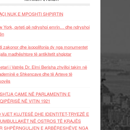
AÇI NUK E MPOSHTI SHPIRTIN
 York, qyteti që ndryshoi emrin… dhe ndryshoi
ën
i zakonor dhe isopolifonia dy nga monumentet
jalla madhështore të antikitetit shqiptar
etari i Vatrës Dr. Elmi Berisha zhvilloi takim në
deminë e Shkencave dhe të Arteve të
sovës
SHTJA ÇAME NË PARLAMENTIN E
QIPËRISË NË VITIN 1921
0 VJET KUJTESË DHE IDENTITET-TRYEZË E
UMBULLAKËT NË OSTROS TË KRAJËS
R SHPËRNGULJEN E ARBËRESHËVE NGA