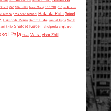
sove
nderroi jete
Marjana Bulku
ne Kosove
Murat Gecaj
Rafaela Prifti
Rafael
e Tereza
presidenti Nishani
qi
Raimonda Moisiu
Ramiz Lushaj
reshat kripa
Sadik
Shefqet Kercelli
shqiperia
hani
shqiptaret
SHBA
kol Paja
Vatra
Visar Zhiti
Thaci