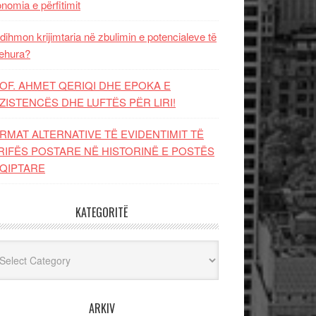
nomia e përfitimit
dihmon krijimtaria në zbulimin e potencialeve të
ehura?
OF. AHMET QERIQI DHE EPOKA E
ZISTENCЁS DHE LUFTЁS PЁR LIRI!
RMAT ALTERNATIVE TË EVIDENTIMIT TË
RIFËS POSTARE NË HISTORINË E POSTËS
QIPTARE
KATEGORITË
egoritë
ARKIV