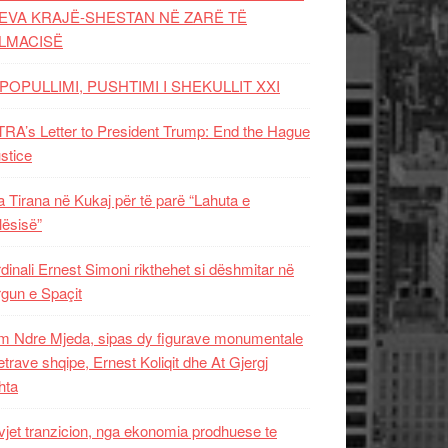
EVA KRAJË-SHESTAN NË ZARË TË
LMACISË
POPULLIMI, PUSHTIMI I SHEKULLIT XXI
RA’s Letter to President Trump: End the Hague
ustice
 Tirana në Kukaj për të parë “Lahuta e
ësisë”
dinali Ernest Simoni rikthehet si dëshmitar në
gun e Spaçit
 Ndre Mjeda, sipas dy figurave monumentale
letrave shqipe, Ernest Koliqit dhe At Gjergj
hta
vjet tranzicion, nga ekonomia prodhuese te