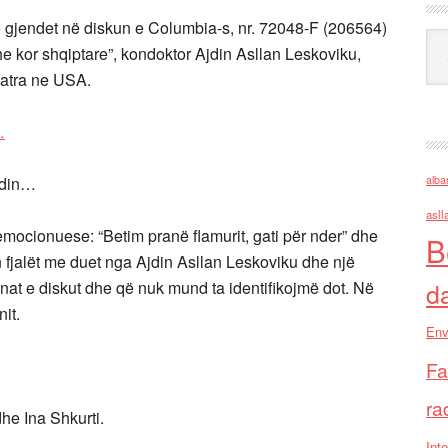
 që gjendet në diskun e Columbia-s, nr. 72048-F (206564)
Ark
e kor shqiptare”, kondoktor Ajdin Asllan Leskoviku,
Vatra ne USA.
…
ajdin…
alba
asll
 emocionuese: “Betim pranë flamurit, gati për nder” dhe
B
 fjalët me duet nga Ajdin Asllan Leskoviku dhe një
ënat e diskut dhe që nuk mund ta identifikojmë dot. Në
d
it.
Env
Fa
ra
he Ina Shkurti.
Inte