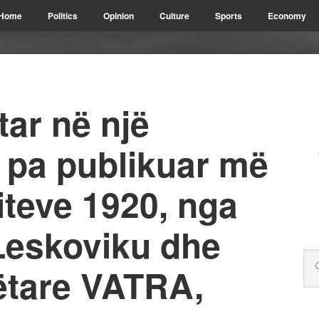
Home
Politics
Opinion
Culture
Sports
Economy
ar në një
ë pa publikuar më
viteve 1920, nga
Leskoviku dhe
tare VATRA,