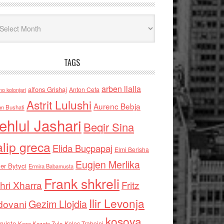
iv
TAGS
arben llalla
alfons Grishaj
Anton Cefa
no kolonjari
Astrit Lulushi
Aurenc Bebja
an Bushati
ehlul Jashari
Beqir Sina
alip greca
Elida Buçpapaj
Elmi Berisha
Eugjen Merlika
er Bytyci
Ermira Babamusta
Frank shkreli
hri Xharra
Fritz
Ilir Levonja
Gezim Llojdia
dovani
kosova
rviste
Kolec Traboini
Keze Kozeta Zylo