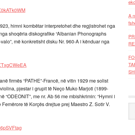
eko
lmX0kATk0WM
A n
fsh
1923, himni kombëtar interpretohet dhe regjistrohet nga
 nga shoqëria diskografike “Albanian Phonographs
PR
o-valo”, më konkretisht disku Nr. 960-A i kënduar nga
RE
FO
TA
1yXTxgCWeEA
SH
ranë firmës “PATHE”-Francë, në vitin 1929 me solist
iolina, pjestar i grupit të Neço Muko Marjoti (1899-
ranë “ODEONIT”, me nr. Ab 56 me mbishkrimin: “Hymni i
le Femërore të Korçës drejtue prej Maestro Z. Sotir V.
Kat
p6pSVFtag