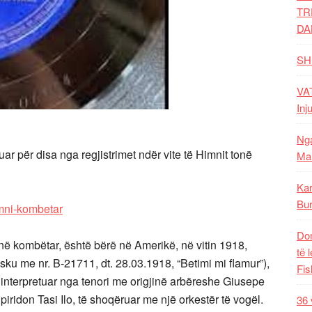
TR
DA
SH
VAT
Inj
Nga
për disa nga regjistrimet ndër vite të Himnit tonë
Mal
Kar
Bur
imni-kombetar
Dom
tonë kombëtar, është bërë në Amerikë, në vitin 1918,
të 
ku me nr. B-21711, dt. 28.03.1918, “Betimi mi flamur”),
Fis
i interpretuar nga tenori me origjinë arbëreshe Giusepe
ridon Tasi Ilo, të shoqëruar me një orkestër të vogël.
36 