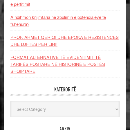
e përfitimit
A ndihmon krijimtaria në zbulimin e potencialeve të
fshehura?
PROF. AHMET QERIQI DHE EPOKA E REZISTENCЁS
DHE LUFTЁS PЁR LIRI!
FORMAT ALTERNATIVE TË EVIDENTIMIT TË
TARIFËS POSTARE NË HISTORINË E POSTËS
SHQIPTARE
KATEGORITË
Kategoritë
ARKIV