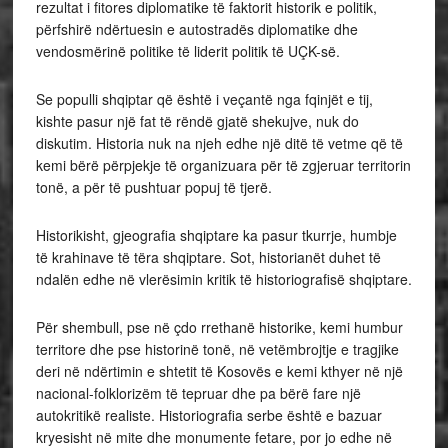
rezultat i fitores diplomatike të faktorit historik e politik,
përfshirë ndërtuesin e autostradës diplomatike dhe
vendosmërinë politike të liderit politik të UÇK-së.
Se populli shqiptar që është i veçantë nga fqinjët e tij,
kishte pasur një fat të rëndë gjatë shekujve, nuk do
diskutim. Historia nuk na njeh edhe një ditë të vetme që të
kemi bërë përpjekje të organizuara për të zgjeruar territorin
tonë, a për të pushtuar popuj të tjerë.
Historikisht, gjeografia shqiptare ka pasur tkurrje, humbje
të krahinave të tëra shqiptare. Sot, historianët duhet të
ndalën edhe në vlerësimin kritik të historiografisë shqiptare.
Për shembull, pse në çdo rrethanë historike, kemi humbur
territore dhe pse historinë tonë, në vetëmbrojtje e tragjike
deri në ndërtimin e shtetit të Kosovës e kemi kthyer në një
nacional-folklorizëm të tepruar dhe pa bërë fare një
autokritikë realiste. Historiografia serbe është e bazuar
kryesisht në mite dhe monumente fetare, por jo edhe në