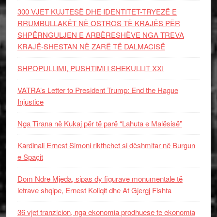
300 VJET KUJTESË DHE IDENTITET-TRYEZË E
RRUMBULLAKËT NË OSTROS TË KRAJËS PËR
SHPËRNGULJEN E ARBËRESHËVE NGA TREVA
KRAJË-SHESTAN NË ZARË TË DALMACISË
SHPOPULLIMI, PUSHTIMI I SHEKULLIT XXI
VATRA’s Letter to President Trump: End the Hague
Injustice
Nga Tirana në Kukaj për të parë “Lahuta e Malësisë”
Kardinali Ernest Simoni rikthehet si dëshmitar në Burgun
e Spaçit
Dom Ndre Mjeda, sipas dy figurave monumentale të
letrave shqipe, Ernest Koliqit dhe At Gjergj Fishta
36 vjet tranzicion, nga ekonomia prodhuese te ekonomia