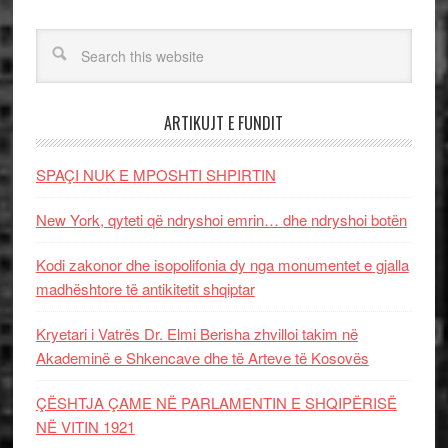
ARTIKUJT E FUNDIT
SPAÇI NUK E MPOSHTI SHPIRTIN
New York, qyteti që ndryshoi emrin… dhe ndryshoi botën
Kodi zakonor dhe isopolifonia dy nga monumentet e gjalla
madhështore të antikitetit shqiptar
Kryetari i Vatrës Dr. Elmi Berisha zhvilloi takim në
Akademinë e Shkencave dhe të Arteve të Kosovës
ÇËSHTJA ÇAME NË PARLAMENTIN E SHQIPËRISË
NË VITIN 1921