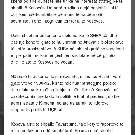
skena politike duhet të jetë unike në interesat strategjike të
shtetit të Kosovës. Do parë rrezikun e një destabilizimi të
politikes ndërkombëtare që mund të na dëmtojë
sovranitetin dhe integritetin territorial të Kosovës.
Duke shfletuar dokumente diplomatike të SHBA-së, dhe
pas një kohe të gjatë të hulumtimit në Arkivat e bibliotekave
të katër presidentëve të SHBA-së, shihet qartë se vendimet
e tyre patën ndikim në çështjen shqiptare në përgjithësi,
dhe në atë të Kosovës në veçanti.
Në bazë te dokumenteve relevante, shihet se Bushi i Parë,
gjatë viteve 1990-92, kishte ndërtuar strategjinë politike
dhe diplomatike, për zgjidhjen e çështjes së Kosovës, në
bashkëpunim me faktorin politik të krahut paqësor, si dhe
administrata e Klintonit me atë ushtarak, të liderëve
pragmatik politik të UÇK-së.
Kosova arriti të shpallë Pavarësinë, falë këtyre raporteve të
mira me faktorin ndërkombëtarë. Kosova u bë shtet si