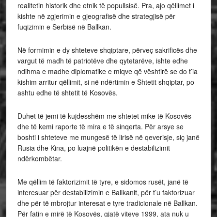
realitetin historik dhe etnik të popullsisë. Pra, ajo qëllimet i
kishte në zgjerimin e gjeografisë dhe strategjisë për
fuqizimin e Serbisë në Ballkan.
Në formimin e dy shteteve shqiptare, përveç sakrificës dhe
vargut të madh të patriotëve dhe qytetarëve, ishte edhe
ndihma e madhe diplomatike e miqve që vështirë se do t’ia
kishim arritur qëllimit, si në ndërtimin e Shtetit shqiptar, po
ashtu edhe të shtetit të Kosovës.
Duhet të jemi të kujdesshëm me shtetet mike të Kosovës
dhe të kemi raporte të mira e të sinqerta. Për arsye se
boshti i shteteve me mungesë të lirisë në qeverisje, siç janë
Rusia dhe Kina, po luajnë politikën e destabilizimit
ndërkombëtar.
Me qëllim të faktorizimit të tyre, e sidomos rusët, janë të
interesuar për destabilizimin e Ballkanit, për t’u faktorizuar
dhe për të mbrojtur interesat e tyre tradicionale në Ballkan.
Për fatin e mirë të Kosovës, gjatë viteve 1999, ata nuk u