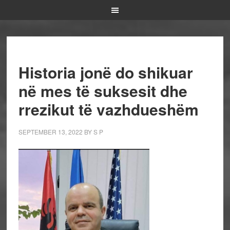
Historia jonë do shikuar
në mes të suksesit dhe
rrezikut të vazhdueshëm
SEPTEMBER 13, 2022
BY
S P