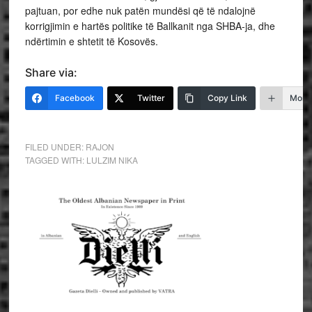
pajtuan, por edhe nuk patën mundësi që të ndalojnë
korrigjimin e hartës politike të Ballkanit nga SHBA-ja, dhe
ndërtimin e shtetit të Kosovës.
Share via:
Facebook
Twitter
Copy Link
More
FILED UNDER:
RAJON
TAGGED WITH:
LULZIM NIKA