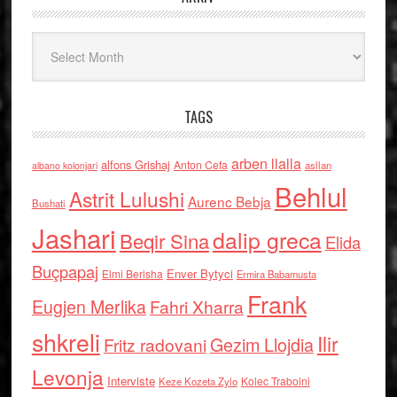
Arkiv
TAGS
arben llalla
alfons Grishaj
Anton Cefa
asllan
albano kolonjari
Behlul
Astrit Lulushi
Aurenc Bebja
Bushati
Jashari
dalip greca
Beqir Sina
Elida
Buçpapaj
Enver Bytyci
Elmi Berisha
Ermira Babamusta
Frank
Eugjen Merlika
Fahri Xharra
shkreli
Ilir
Gezim Llojdia
Fritz radovani
Levonja
Interviste
Kolec Traboini
Keze Kozeta Zylo